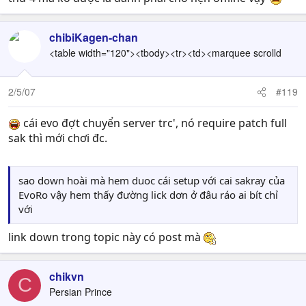
chibiKagen-chan
<table width="120"><tbody><tr><td><marquee scrolld
2/5/07
#119
cái evo đợt chuyển server trc', nó require patch full
sak thì mới chơi đc.
sao down hoài mà hem duoc cái setup với cai sakray của
EvoRo vậy hem thấy đường lick dơn ở đâu ráo ai bít chỉ
với
link down trong topic này có post mà
chikvn
C
Persian Prince