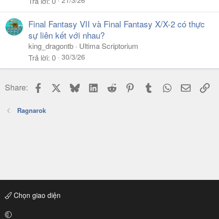
21/3/26
Trả lời
0
Final Fantasy VII và Final Fantasy X/X-2 có thực
sự liên kết với nhau?
king_dragontb
Ultima Scriptorium
30/3/26
Trả lời
0
Facebook
X
Bluesky
LinkedIn
Reddit
Pinterest
Tumblr
WhatsApp
Email
Li
Share:
Ragnarok
Chọn giao diện