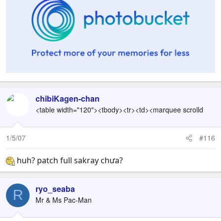
chibiKagen-chan
<table width="120"><tbody><tr><td><marquee scrolld
1/5/07
#116
huh? patch full sakray chưa?
ryo_seaba
R
Mr & Ms Pac-Man