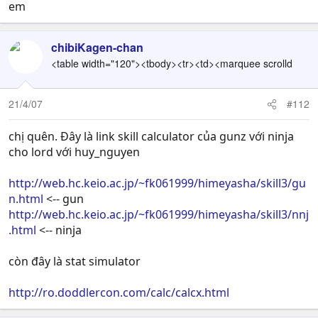
em
chibiKagen-chan
<table width="120"><tbody><tr><td><marquee scrolld
21/4/07
#112
chị quên. Đây là link skill calculator của gunz với ninja
cho lord với huy_nguyen
http://web.hc.keio.ac.jp/~fk061999/himeyasha/skill3/gu
n.html
<-- gun
http://web.hc.keio.ac.jp/~fk061999/himeyasha/skill3/nnj
.html
<-- ninja
còn đây là stat simulator
http://ro.doddlercon.com/calc/calcx.html