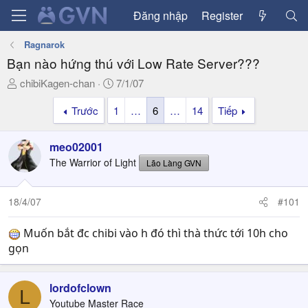
Đăng nhập
Register
Ragnarok
Bạn nào hứng thú với Low Rate Server???
T
N
chibiKagen-chan
7/1/07
h
g
Trước
1
…
6
…
14
Tiếp
r
à
e
y
a
g
meo02001
d
ử
The Warrior of Light
Lão Làng GVN
s
i
t
a
18/4/07
#101
r
t
Muốn bắt đc chibi vào h đó thì thà thức tới 10h cho
e
gọn
r
lordofclown
L
Youtube Master Race