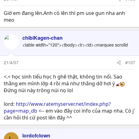
Giờ em đang lên.Anh có lên thì pm use gun nha anh
meo
chibiKagen-chan
<table width="120"><tbody><tr><td><marquee scrolld
21/4/07
#107
<.< học sinh tiểu học h ghê thật, không tin nổi. Sao
thằng em mình lớp 4 rồi mà như thằng dở hơi ý
Đứng núi này trông núi nọ lol
lord:
http://www.ratemyserver.net/index.php?
page=map_db
<-- em vào đây coi info của map nha. Có j`
cần hỏi thì cứ post lên đây ^^
lordofclown