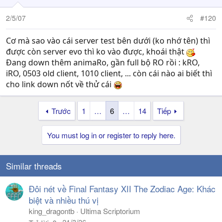
2/5/07
#120
Cơ mà sao vào cái server test bên dưới (ko nhớ tên) thì
được còn server evo thì ko vào được, khoái thật
Đang down thêm animaRo, gần full bộ RO rồi : kRO,
iRO, 0503 old client, 1010 client, ... còn cái nào ai biết thì
cho link down nốt về thử cái
Trước
1
…
6
…
14
Tiếp
You must log in or register to reply here.
Similar threads
Đôi nét về Final Fantasy XII The Zodiac Age: Khác
biệt và nhiều thú vị
king_dragontb
Ultima Scriptorium