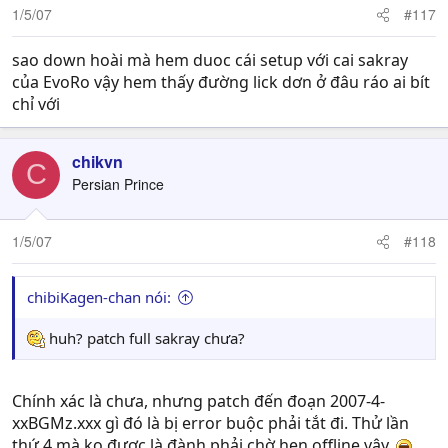
1/5/07
#117
sao down hoài mà hem duoc cái setup với cai sakray
của EvoRo vậy hem thấy đường lick dơn ở đâu ráo ai bít
chỉ với
chikvn
C
Persian Prince
1/5/07
#118
chibiKagen-chan nói:
huh? patch full sakray chưa?
Chính xác là chưa, nhưng patch đến đoạn 2007-4-
xxBGMz.xxx gì đó là bị error buộc phải tắt đi. Thử lần
thứ 4 mà ko được là đành phải chờ hẹn offline vậy