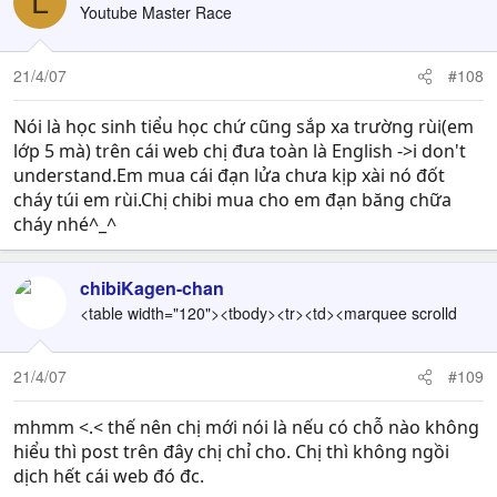
L
Youtube Master Race
21/4/07
#108
Nói là học sinh tiểu học chứ cũng sắp xa trường rùi(em
lớp 5 mà) trên cái web chị đưa toàn là English ->i don't
understand.Em mua cái đạn lửa chưa kịp xài nó đốt
cháy túi em rùi.Chị chibi mua cho em đạn băng chữa
cháy nhé^_^
chibiKagen-chan
<table width="120"><tbody><tr><td><marquee scrolld
21/4/07
#109
mhmm <.< thế nên chị mới nói là nếu có chỗ nào không
hiểu thì post trên đây chị chỉ cho. Chị thì không ngồi
dịch hết cái web đó đc.