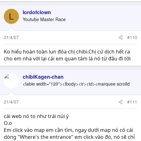
lordofclown
L
Youtube Master Race
21/4/07
#110
Ko hiểu hoàn toàn lun đóa chị chibi.Chị cứ dịch hết ra
cho em nha với lại cái em quan tâm là nó từ đâu đi tới
chibiKagen-chan
<table width="120"><tbody><tr><td><marquee scrolld
21/4/07
#111
cái web nó to như trái núi ý
O.o
Em click vào map em cần tìm, ngay dưới map nó có cái
dòng "Where's the entrance" em click vào đó, nó sẽ chỉ