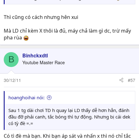
Thì cũng có cách nhưng hên xui
Mà LD chỉ kèm X thôi là đủ, máy chả làm gì dc, trừ mấy
pha rùa
Binhckxdtl
B
Youtube Master Race
30/12/11
#57
hoanghoihai nói:
Sau 1 tg dài chơi TD h quay lại LD thấy dễ hơn hẳn, đánh
đầu đỡ phải canh, tắc bóng thì tự động. Nhưng bị cái dek
có tỳ đè =.=
Có tì đè mà bạn. Khi bạn áp sát và nhấn x thì nó chỉ tắc