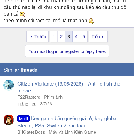
dễ hơn thì có dễ chứ thật hơn thì không có đâu,chả có
cầu thủ nào lại đi khư khư đằng sau kéo áo cầu thủ đội
bạn cả
theo mình cái tactical mới là thật hơn
Trước
1
2
3
4
5
Tiếp
You must log in or register to reply here.
Similar threads
Citizen Vigilante (19/06/2026) - Anti-leftish the
movie
F22Raptors
Phim ảnh
3/7/26
Trả lời
20
Key game bản quyền giá rẻ, key global
Multi
Steam, PS5, Switch 2 các loại
BillGatesBoss
Máy và Linh Kiện Game