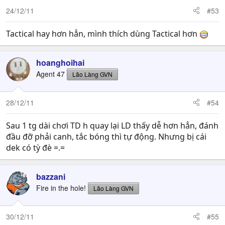
24/12/11
#53
Tactical hay hơn hẳn, mình thích dùng Tactical hơn
hoanghoihai
Agent 47
Lão Làng GVN
28/12/11
#54
Sau 1 tg dài chơi TD h quay lại LD thấy dễ hơn hẳn, đánh
đầu đỡ phải canh, tắc bóng thì tự động. Nhưng bị cái
dek có tỳ đè =.=
bazzani
Fire in the hole!
Lão Làng GVN
30/12/11
#55