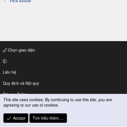
FIFA Soccer
Chọn giao diện
Liên hệ
Quy định và Nội quy
Privacy Policy
This site uses cookies. By continuing to use this site, you are
agreeing to our use of cookies.
Trợ giúp
R
Accept
Tìm hiểu thêm.…
S