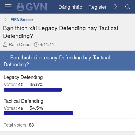
Đăng nhập
Register
FIFA Soccer
Bạn thích xài Legacy Defending hay Tactical
Defending?
T
N
Rain Cloud
4/11/11
h
g
r
Bạn thích xài Legacy Defending hay Tactical
à
e
y
Defending?
a
g
d
ử
Legacy Defending
s
i
Votes:
40
45.5%
t
a
Tactical Defending
r
t
Votes:
48
54.5%
e
r
Total voters
88