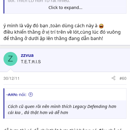
đời. Thích LD hơn TD rất nhiều.
Click to expand...
---------- Post added at 09:24 ---------- Previous post was at 09:22 ----------
ý mình là vậy đó bạn ,toàn dùng cách này à
bạn làm theo cách của mình bên trên, đảm bảo không bị
điều khiển thằng ở vị trí trên về lót,cùng lúc đó vuông
khựng lại nữa mà tiền đạo đối phương ít còn cơ hội lắc
để thằng ở dưới ập lên thằng đang dẫn banh!
hơn hẳn.
zzvua
Z
T.E.T.Я.I.S
30/12/11
#60
̶A̶̶X̶̶N̶. nói:
Cách cũ quen rồi nên mình thích Legacy Defending hơn
cái kia , đá thật hơn và dễ hơn