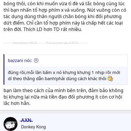
bóng thôi, còn khi muốn vừa tì đè và tắc bóng cùng lúc
thì bạn nhấn tổ hợp phím x và vuông. Nút vuông còn có
tác dụng dùng thân người chắn bóng khi đối phương
dứt điểm. Chỉ cần tổ hợp phím này là chấp hết các loại
trên đời. Thích LD hơn TD rất nhiều.
---------- Post added at 09:24 ---------- Previous post was at 09:22 ----------
bazzani nói:
đúng rồi,mỗi lần bấm x nó khựng khựng 1 nhịp rồi mới
dí theo thằng dẫn banh!phải dùng cách khác thôi
bạn làm theo cách của mình bên trên, đảm bảo không
bị khựng lại nữa mà tiền đạo đối phương ít còn cơ hội
lắc hơn hẳn.
̶A̶̶X̶̶N̶.
Donkey Kong