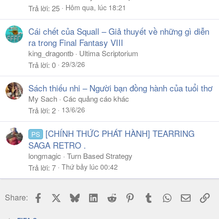
Hôm qua, lúc 18:21
Trả lời
25
Cái chết của Squall – Giả thuyết về những gì diễn
ra trong Final Fantasy VIII
king_dragontb
Ultima Scriptorium
29/3/26
Trả lời
0
Sách thiếu nhi – Người bạn đồng hành của tuổi thơ
My Sach
Các quảng cáo khác
13/6/26
Trả lời
2
[CHÍNH THỨC PHÁT HÀNH] TEARRING
PS
SAGA RETRO .
longmagic
Turn Based Strategy
Thứ bảy lúc 00:42
Trả lời
7
Facebook
X
Bluesky
LinkedIn
Reddit
Pinterest
Tumblr
WhatsApp
Email
Li
Share: