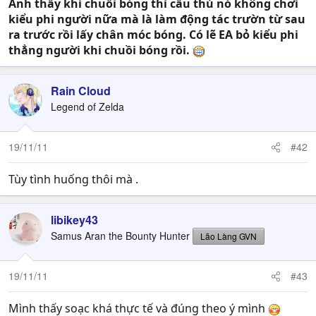
Anh thấy khi chuồi bóng thì cầu thủ nó không chơi
kiểu phi người nữa mà là làm động tác trườn từ sau
ra trước rồi lấy chân móc bóng. Có lẽ EA bỏ kiểu phi
thẳng người khi chuồi bóng rồi.
Rain Cloud
Legend of Zelda
19/11/11
#42
Tùy tình huống thôi mà .
libikey43
Samus Aran the Bounty Hunter
Lão Làng GVN
19/11/11
#43
Mình thấy soạc khá thực tế và đúng theo ý mình