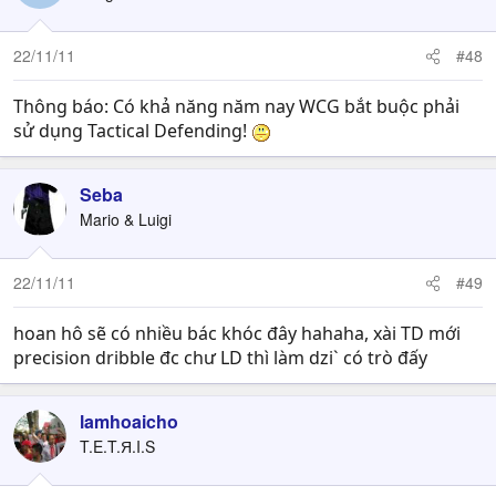
22/11/11
#48
Thông báo: Có khả năng năm nay WCG bắt buộc phải
sử dụng Tactical Defending!
Seba
Mario & Luigi
22/11/11
#49
hoan hô sẽ có nhiều bác khóc đây hahaha, xài TD mới
precision dribble đc chư LD thì làm dzi` có trò đấy
lamhoaicho
T.E.T.Я.I.S