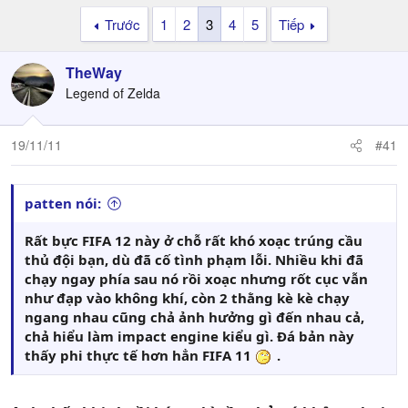
Trước
1
2
3
4
5
Tiếp
TheWay
Legend of Zelda
19/11/11
#41
patten nói:
Rất bực FIFA 12 này ở chỗ rất khó xoạc trúng cầu
thủ đội bạn, dù đã cố tình phạm lỗi. Nhiều khi đã
chạy ngay phía sau nó rồi xoạc nhưng rốt cục vẫn
như đạp vào không khí, còn 2 thằng kè kè chạy
ngang nhau cũng chả ảnh hưởng gì đến nhau cả,
chả hiểu làm impact engine kiểu gì. Đá bản này
thấy phi thực tế hơn hẳn FIFA 11
.