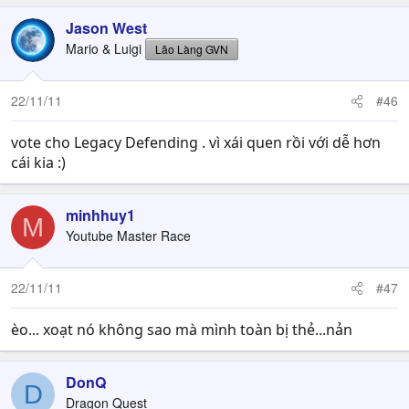
Jason West
Mario & Luigi
Lão Làng GVN
22/11/11
#46
vote cho Legacy Defending . vì xái quen rồi với dễ hơn
cái kia :)
minhhuy1
M
Youtube Master Race
22/11/11
#47
èo... xoạt nó không sao mà mình toàn bị thẻ...nản
DonQ
D
Dragon Quest