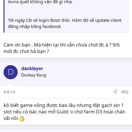
Avira quét không vấn đề gì nha.
Tới ngày CB sẽ login được thôi. Hôm đó sẽ update cilent
đăng nhập bằng facebook
Cám ơn bạn . Mà hiện tại thì vẫn chưa chơi đc à ? 9/6
mới đc chơi hả bạn ?
dacklayer
D
Donkey Kong
4/6/14
#52
kô biết game sống được bao lâu nhưng đặt gạch xin 1
slot nếu có bác nào mở Guild :v chứ farm D3 hoài chán
vãi nồi