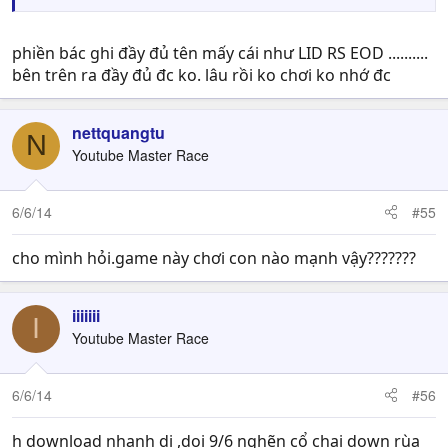
lung tung cho quái ra mà train, hết time map thì lên 130
là bt @@. 130 thì ic2 firetrap, đảm bảo lv lên 16x trong
vòng 2-3 ngày. Với lại h Cabal cũng có bán Booster
phiền bác ghi đầy đủ tên mấy cái như LID RS EOD ..........
+100% exp, 50% exp skill, nạp tiền cắn cái này thì lv lên
bên trên ra đầy đủ đc ko. lâu rồi ko chơi ko nhớ đc
khỏi nói @@
nettquangtu
N
Youtube Master Race
6/6/14
#55
cho mình hỏi.game này chơi con nào mạnh vậy???????
iiiiiii
I
Youtube Master Race
6/6/14
#56
h download nhanh di ,doi 9/6 nghẽn cổ chai down rùa