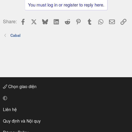
You must log in or register to reply here.
Facebook
X
Bluesky
LinkedIn
Reddit
Pinterest
Tumblr
WhatsApp
Email
Li
Share:
Cabal
Chọn giao diện
Liên hệ
Quy định và Nội quy