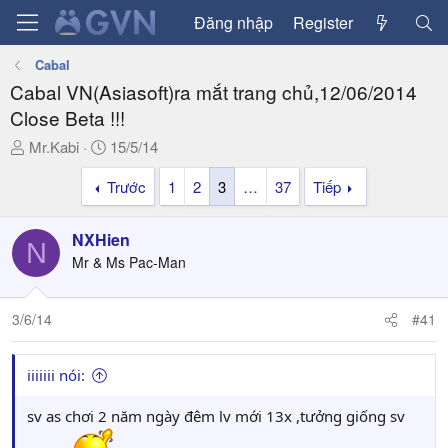
Đăng nhập
Register
Cabal
Cabal VN(Asiasoft)ra mắt trang chủ,12/06/2014
Close Beta !!!
T
N
Mr.Kabi
15/5/14
h
g
Trước
1
2
3
…
37
Tiếp
r
à
e
y
a
g
NXHien
N
d
ử
Mr & Ms Pac-Man
s
i
t
a
3/6/14
#41
r
t
iiiiiii nói:
e
r
sv as chơi 2 năm ngày đêm lv mới 13x ,tưởng giống sv