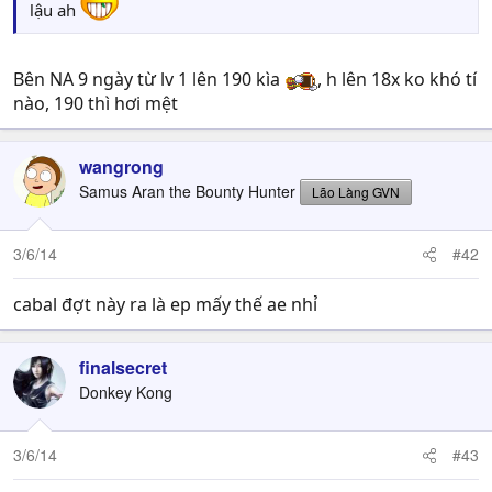
lậu ah
Bên NA 9 ngày từ lv 1 lên 190 kìa
, h lên 18x ko khó tí
nào, 190 thì hơi mệt
wangrong
Samus Aran the Bounty Hunter
Lão Làng GVN
3/6/14
#42
cabal đợt này ra là ep mấy thế ae nhỉ
finalsecret
Donkey Kong
3/6/14
#43