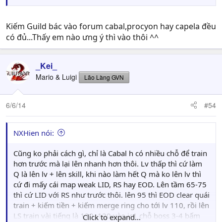
Kiếm Guild bác vào forum cabal,procyon hay capela đều
có đủ...Thấy em nào ưng ý thì vào thôi ^^
_Kei_
Mario & Luigi
Lão Làng GVN
6/6/14
#54
NXHien nói:
Cũng ko phải cách gì, chỉ là Cabal h có nhiều chỗ để train
hơn trước mà lại lên nhanh hơn thôi. Lv thấp thì cứ làm
Q là lên lv + lên skill, khi nào làm hết Q mà ko lên lv thì
cứ đi mấy cái map weak LID, RS hay EOD. Lên tầm 65-75
thì cứ LID với RS như trước thôi. lên 95 thì EOD clear quái
train + kiếm tiền + kiếm merge ring cho tới lv 110, rồi lên
LS train vài tiếng là 120. 120 vào ic1 chỗ boss 3-4 bấm
Click to expand...