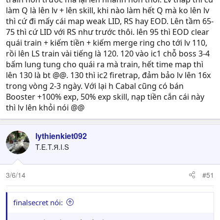
làm Q là lên lv + lên skill, khi nào làm hết Q mà ko lên lv
thì cứ đi mấy cái map weak LID, RS hay EOD. Lên tầm 65-
75 thì cứ LID với RS như trước thôi. lên 95 thì EOD clear
quái train + kiếm tiền + kiếm merge ring cho tới lv 110,
rồi lên LS train vài tiếng là 120. 120 vào ic1 chỗ boss 3-4
bấm lung tung cho quái ra mà train, hết time map thì
lên 130 là bt @@. 130 thì ic2 firetrap, đảm bảo lv lên 16x
trong vòng 2-3 ngày. Với lại h Cabal cũng có bán
Booster +100% exp, 50% exp skill, nạp tiền cắn cái này
thì lv lên khỏi nói @@
lythienkiet092
T.E.T.Я.I.S
3/6/14
#51
finalsecret nói: