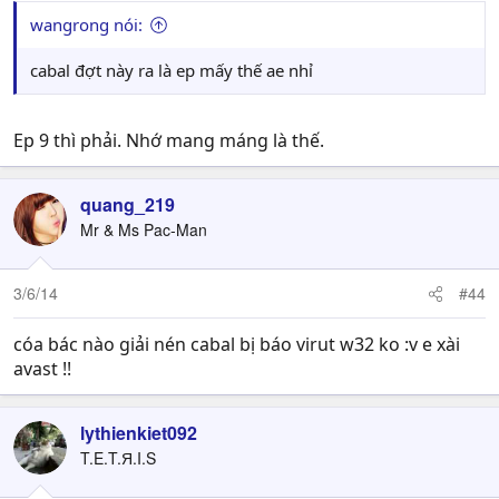
wangrong nói:
cabal đợt này ra là ep mấy thế ae nhỉ
Ep 9 thì phải. Nhớ mang máng là thế.
quang_219
Mr & Ms Pac-Man
3/6/14
#44
cóa bác nào giải nén cabal bị báo virut w32 ko :v e xài
avast !!
lythienkiet092
T.E.T.Я.I.S