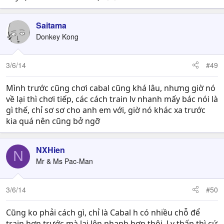
Saitama
Donkey Kong
3/6/14
#49
Mình trước cũng chơi cabal cũng khá lâu, nhưng giờ nó
về lại thì chơi tiếp, các cách train lv nhanh mấy bác nói là
gì thế, chỉ sơ sơ cho anh em với, giờ nó khác xa trước
kia quá nên cũng bở ngỡ
NXHien
N
Mr & Ms Pac-Man
3/6/14
#50
Cũng ko phải cách gì, chỉ là Cabal h có nhiều chỗ để
train hơn trước mà lại lên nhanh hơn thôi. Lv thấp thì cứ