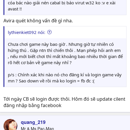
cóa bác nào giải nén cabal bị báo virut w32 ko :v e xài
avast !!
Avira quét không vấn đề gì nha.
lythienkiet092 nói:
Chưa chơi game này bao giờ . Nhưng giờ tự nhiên có
hứng thú . Gặp ntn thì chiến thôi . Mạn phép hỏi anh em
, nếu mới biết chơi thì mất khoảng bao nhiêu thời gian để
rõ hết cơ bản về game này nhỉ ?
p/s : Chính xác khi nào nó cho đăng kí và login game vậy
mn ? Sao down về rồi mà ko login = fb đc :(
Tới ngày CB sẽ login được thôi. Hôm đó sẽ update cilent
đăng nhập bằng facebook
quang_219
Mr & Ms Pac-Man