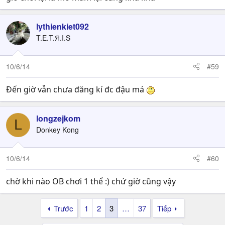
lythienkiet092
T.E.T.Я.I.S
10/6/14
#59
Đến giờ vẫn chưa đăng kí đc đậu má
longzejkom
L
Donkey Kong
10/6/14
#60
chờ khi nào OB chơi 1 thể :) chứ giờ cũng vậy
Trước
1
2
3
…
37
Tiếp