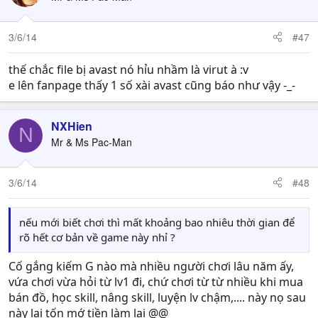
3/6/14
#47
thế chắc file bị avast nó hỉu nhầm là virut à :v
e lên fanpage thấy 1 số xài avast cũng báo như vậy -_-
NXHien
N
Mr & Ms Pac-Man
3/6/14
#48
nếu mới biết chơi thì mất khoảng bao nhiêu thời gian để
rõ hết cơ bản về game này nhỉ ?
Cố gắng kiếm G nào mà nhiều người chơi lâu năm ấy,
vứa chơi vừa hỏi từ lv1 đi, chứ chơi từ từ nhiều khi mua
bán đồ, học skill, nâng skill, luyện lv chậm,.... này nọ sau
này lại tốn mớ tiền làm lại @@