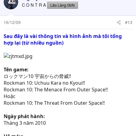
C O N T R A
Lão Làng GVN
16/12/09
#13
Sau đây là vài thông tin và hình ảnh mà tôi tổng
hợp lại (từ nhiều nguồn)
Tên game:
ロックマン10 宇宙からの脅威!!
Rockman 10: Uchuu Kara no Kyoui!!
Rockman 10: The Menace From Outer Space!!
Hoặc
Rockman 10: The Threat From Outer Space!!
Ngày phát hành:
Tháng 3 năm 2010