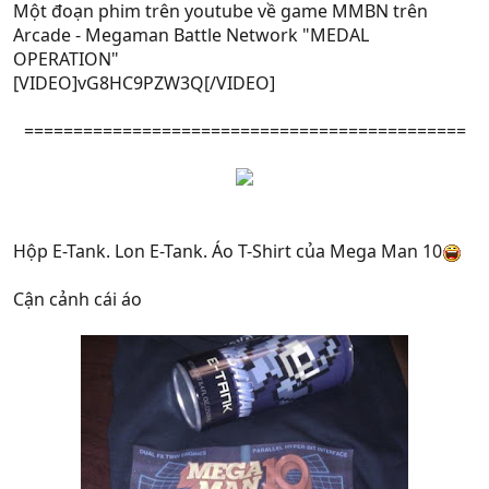
Một đoạn phim trên youtube về game MMBN trên
Arcade - Megaman Battle Network "MEDAL
OPERATION"
[VIDEO]vG8HC9PZW3Q[/VIDEO]
=============================================
Hộp E-Tank. Lon E-Tank. Áo T-Shirt của Mega Man 10
Cận cảnh cái áo