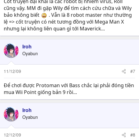
UPDATE 3: Screenshots courtesy of NeoGaf:
Cốt truyện đại khái là các robot bị nhiễm virus, Roll
cũng vậy. MM đi gặp Wily để tìm cách cứu chữa và Wily
bảo không biết
. Vẫn là 8 robot master như thường
lệ => cốt truyện có nét tương đồng với Mega Man X
nhưng lại không liên quan gì tới Maverick...
Iroh
Oyabun
11/12/09
#7
Để chơi được Protoman với Bass chắc lại phải đóng tiền
mua Wii Point giống bản 9 rồi...
Iroh
Oyabun
12/12/09
#8