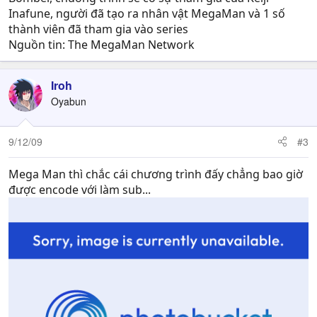
have something big in store for us.
Inafune, người đã tạo ra nhân vật MegaMan và 1 số
thành viên đã tham gia vào series
As it says, details are forthcoming, and we’ll be sure to
Nguồn tin: The MegaMan Network
keep you updated here. The event occurs at 9pm PST on
December 16th, meaning folks on the East coast will
have to be up at midnight to find out what’s going down.
Iroh
On the bright side, since Mega Man’s birthday falls on
Oyabun
the 17th, it means they’ll be the ones celebrating in the
most timely manner.
9/12/09
#3
Mega Man thì chắc cái chương trình đấy chẳng bao giờ
được encode với làm sub...