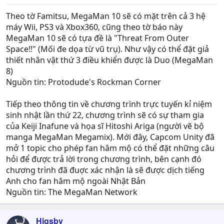
Theo tờ Famitsu, MegaMan 10 sẽ có mặt trên cả 3 hệ
máy Wii, PS3 và Xbox360, cũng theo tờ báo này
MegaMan 10 sẽ có tựa đề là "Threat From Outer
Space!!" (Mối đe dọa từ vũ trụ). Như vậy có thể đặt giả
thiết nhân vật thứ 3 điều khiển được là Duo (MegaMan
8)
Nguồn tin: Protodude's Rockman Corner
Tiếp theo thông tin về chương trình trực tuyến kỉ niệm
sinh nhật lần thứ 22, chương trình sẽ có sự tham gia
của Keiji Inafune và họa sĩ Hitoshi Ariga (người vẽ bộ
manga MegaMan Megamix). Mới đây, Capcom Unity đã
mở 1 topic cho phép fan hâm mộ có thể đặt những câu
hỏi để được trả lời trong chương trình, bên cạnh đó
chương trình đã đuợc xác nhận là sẽ được dịch tiếng
Anh cho fan hâm mộ ngoài Nhật Bản
Nguồn tin: The MegaMan Network
Higsby