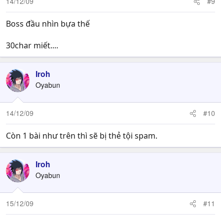
14/12/09
#9
Boss đầu nhìn bựa thế
30char miết....
Iroh
Oyabun
14/12/09
#10
Còn 1 bài như trên thì sẽ bị thẻ tội spam.
Iroh
Oyabun
15/12/09
#11