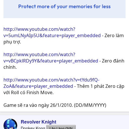
http://www.youtube.com/watch?
v=5umLNyAIp5U&feature=player_embedded
- Zero làm
phụ trợ.
http://www.youtube.com/watch?
v=vBCpklRDy9Y&feature=player_embedded
- Zero đánh
chính.
http://www.youtube.com/watch?v=tYdu9fQ-
ZoA&feature=player_embedded
- Thêm 1 phát Zero cặp
với Roll có Finish Move.
Game sẽ ra vào ngày 26/1/2010. (DD/MM/YYYY)
Revolver Knight
Donkey Kong
Lão Làng GVN