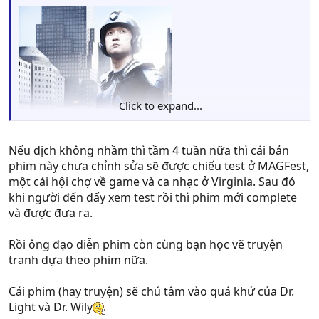
Click to expand...
Nếu dịch không nhầm thì tầm 4 tuần nữa thì cái bản
phim này chưa chỉnh sửa sẽ được chiếu test ở MAGFest,
một cái hội chợ về game và ca nhạc ở Virginia. Sau đó
khi người đến đấy xem test rồi thì phim mới complete
và được đưa ra.
Rồi ông đạo diễn phim còn cùng bạn học vẽ truyện
tranh dựa theo phim nữa.
After a little delay, director Eddie Lebron returns with a
couple updates regarding the status of his upcoming live
action Mega Man fan-film.
Cái phim (hay truyện) sẽ chú tâm vào quá khứ của Dr.
Light và Dr. Wily