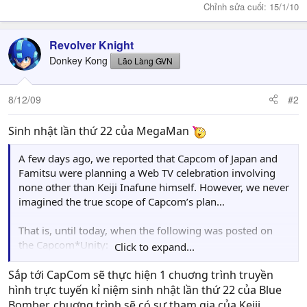
According to Eddie, in approx., four weeks, the current
Chỉnh sửa cuối:
15/1/10
rough cut of the film will be screened for a test audience
at MAGFest, a video game and music convention in
Revolver Knight
Virginia. MAGFest attendees are more than welcome to
preview the film, and should reception be positive, the
Donkey Kong
Lão Làng GVN
film will be complete and ready for release!
8/12/09
#2
In related news, Eddie announced a collaboration with
fellow student Andrew Decrescenzo to produce a Mega
Sinh nhật lần thứ 22 của MegaMan
Man comic based off of the film.
A few days ago, we reported that Capcom of Japan and
Planned to release sometime before the premiere, the
Famitsu were planning a Web TV celebration involving
comic will chronicle the events leading up to the film,
none other than Keiji Inafune himself. However, we never
focusing in on the histories of Dr. Light and Dr. Wily.
imagined the true scope of Capcom’s plan…
Sounds exciting!
That is, until today, when the following was posted on
the Capcom*Unity:
Click to expand...
That’s right– they’re going global with this one! 22 is
Sắp tới CapCom sẽ thực hiện 1 chuơng trình truyền
such a peculiar number to hold such an event at, even for
hình trực tuyến kỉ niệm sinh nhật lần thứ 22 của Blue
a character as great as Mega Man. Perhaps they really do
Bomber, chuơng trình sẽ có sự tham gia của Keiji