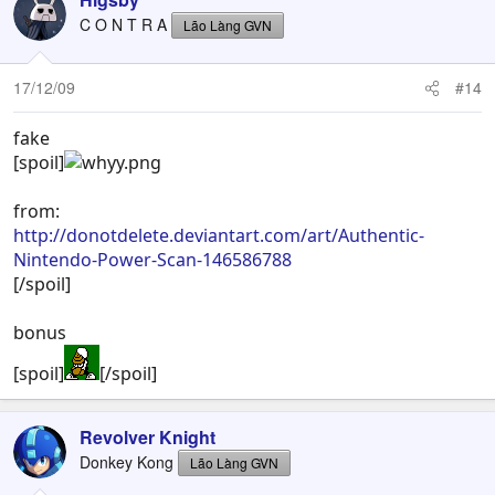
C O N T R A
Lão Làng GVN
17/12/09
#14
fake
[spoil]
from:
http://donotdelete.deviantart.com/art/Authentic-
Nintendo-Power-Scan-146586788
[/spoil]
bonus
[spoil]
[/spoil]
Revolver Knight
Donkey Kong
Lão Làng GVN