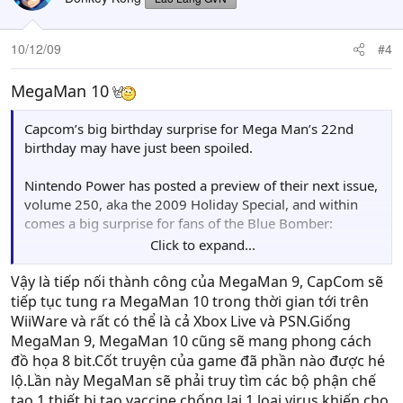
10/12/09
#4
MegaMan 10
Capcom’s big birthday surprise for Mega Man’s 22nd
birthday may have just been spoiled.
Nintendo Power has posted a preview of their next issue,
volume 250, aka the 2009 Holiday Special, and within
comes a big surprise for fans of the Blue Bomber:
Click to expand...
Just as Mega Man 9 was before it, Mega Man 10 will be
an 8-bit styled game made available as a WiiWare title,
Vậy là tiếp nối thành công của MegaMan 9, CapCom sẽ
which could easily mean that Xbox LIVE Arcade and
tiếp tục tung ra MegaMan 10 trong thời gian tới trên
PlayStation Network versions will also be on the way, but
WiiWare và rất có thể là cả Xbox Live và PSN.Giống
that remains unconfirmed for now. Only two pages of
MegaMan 9, MegaMan 10 cũng sẽ mang phong cách
the preview (which is also mentioned on the magazine’s
đồ họa 8 bit.Cốt truyện của game đã phần nào được hé
cover) have been revealed, but here is what information
lộ.Lần này MegaMan sẽ phải truy tìm các bộ phận chế
we’ve managed to get from it:
tạo 1 thiết bị tạo vaccine chống lại 1 loại virus khiến cho