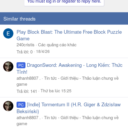
You must log in or register to reply here.
Similar threads
Play Block Blast: The Ultimate Free Block Puzzle
Game
240cristis
Các quảng cáo khác
18/4/26
Trả lời
0
DragonSword: Awakening - Long Kiếm: Thức
PC
Tỉnh!
athanh8807 .
Tin tức - Giới thiệu - Thảo luận chung về
game
Thứ ba lúc 15:25
Trả lời
141
[Indie] Tormentum II (H.R. Giger & Zdzisław
PC
Beksiński)
athanh8807 .
Tin tức - Giới thiệu - Thảo luận chung về
game