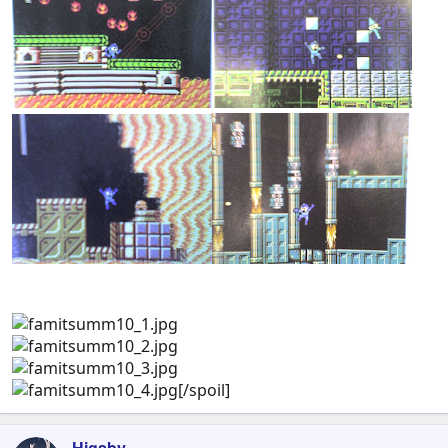
[/spoil]
Higsby