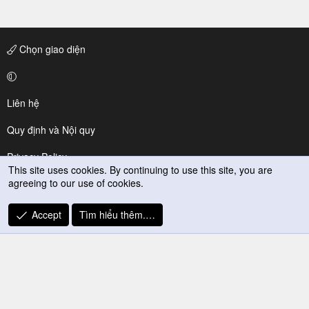
Chọn giao diện
Liên hệ
Quy định và Nội quy
Privacy Policy
This site uses cookies. By continuing to use this site, you are
agreeing to our use of cookies.
Trợ giúp
R
Accept
Tìm hiểu thêm.…
S
S