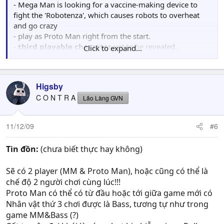
setting, with conveyor belts obstructing the way and
- Mega Man is looking for a vaccine-making device to
block-shaped enemies appearing as quickly as they can
fight the 'Robotenza', which causes robots to overheat
be disposed of.
and go crazy
- play as Proto Man right from the start.
Finally, there is the Robot Master revealed: Sheep Man.
-
third playable character
yet to be revealed.
Click to expand...
Sheep Man is capable of turning himself into four
- computer-themed stage with mouse pointer enemies
“clouds” which hover overhead and attack with lightning.
that draw boxes to throw at you, color-changing
This attack is known as the “Thunder Wool,” which floats
disappearing blocks, power treadmills and more
at an angle before releasing a burst of electricity.
Higsby
- lava level, vertically oriented, lava pools, block shaped
C O N T R A
Lão Làng GVN
enemies that can duplicate themselves, conveyor belts
that push you down
- Only robot master revealed is
'Sheep Man.'
11/12/09
#6
UPDATE:
Tin đồn:
(chưa biết thực hay không)
- Sheep Man: turns into 4 clouds that hover above and
attack with lightning, earn Thunder Wool for lightning
Sẽ có 2 player (MM & Proto Man), hoặc cũng có thể là
attacks
chế độ 2 người chơi cùng lúc!!!
- features an easy mode
Proto Man có thể có từ đầu hoặc tới giữa game mới có
Nhân vật thứ 3 chơi được là Bass, tương tự như trong
UPDATE 2:
Capcom confirms it
.
game MM&Bass (?)