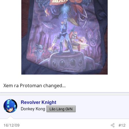
Xem ra Protoman changed...
Revolver Knight
Donkey Kong
Lão Làng GVN
16/12/09
#12