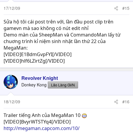
17/12/09
#15
Sửa hộ tôi cái post trên với, lần đầu post clip trên
gamevn mà sao không có nút edit nhỉ
Demo màn của SheepMan và CommandoMan lấy từ
chuơng trình kỉ niệm sinh nhật lần thứ 22 của
MegaMan:
[VIDEO]E1BdmGvpFYI[/VIDEO]
[VIDEO]hlf6LZirtZg[/VIDEO]
Revolver Knight
Donkey Kong
Lão Làng GVN
18/12/09
#16
Trailer tiếng Anh của MegaMan 10
[VIDEO]BvyrWTSTYq4[/VIDEO]
http://megaman.capcom.com/10/