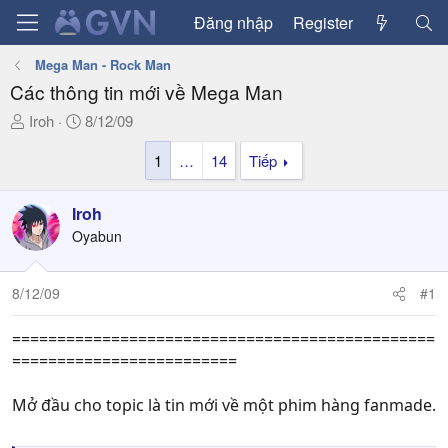
Đăng nhập
Register
Mega Man - Rock Man
Các thông tin mới về Mega Man
T
N
Iroh
8/12/09
h
g
1
…
14
Tiếp
r
à
e
y
a
g
Iroh
d
ử
Oyabun
s
i
t
a
8/12/09
#1
r
t
===============================================
e
=========================
r
Mở đầu cho topic là tin mới về một phim hàng fanmade.