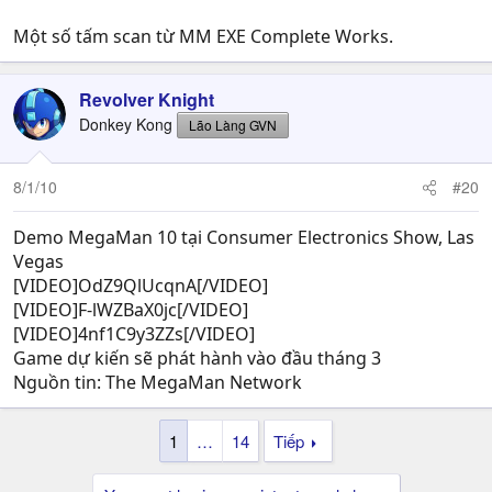
Một số tấm scan từ MM EXE Complete Works.
Revolver Knight
Donkey Kong
Lão Làng GVN
8/1/10
#20
Demo MegaMan 10 tại Consumer Electronics Show, Las
Vegas
[VIDEO]OdZ9QlUcqnA[/VIDEO]
[VIDEO]F-lWZBaX0jc[/VIDEO]
[VIDEO]4nf1C9y3ZZs[/VIDEO]
Game dự kiến sẽ phát hành vào đầu tháng 3
Nguồn tin: The MegaMan Network
1
…
14
Tiếp