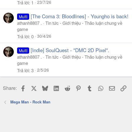
23/7/26
Trả lời
1
[The Coma 3: Bloodlines] - Youngho is back!
Multi
athanh8807 .
Tin tức - Giới thiệu - Thảo luận chung về
game
30/4/26
Trả lời
0
[Indie] SoulQuest - "DMC 2D Pixel".
Multi
athanh8807 .
Tin tức - Giới thiệu - Thảo luận chung về
game
2/5/26
Trả lời
3
Facebook
X
Bluesky
LinkedIn
Reddit
Pinterest
Tumblr
WhatsApp
Email
Li
Share:
Mega Man - Rock Man