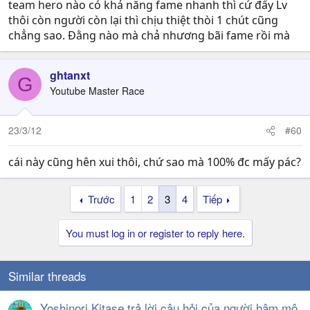
team hero nào có khả năng fame nhanh thì cứ đẩy Lv
thôi còn người còn lại thì chịu thiệt thòi 1 chút cũng
chẳng sao. Đằng nào mà chả nhương bãi fame rồi mà
ghtanxt
G
Youtube Master Race
23/3/12
#60
cái này cũng hên xui thôi, chứ sao mà 100% đc mấy pác?
Trước
1
2
3
4
Tiếp
You must log in or register to reply here.
Similar threads
Yoshinori Kitase trả lời câu hỏi của người hâm mộ