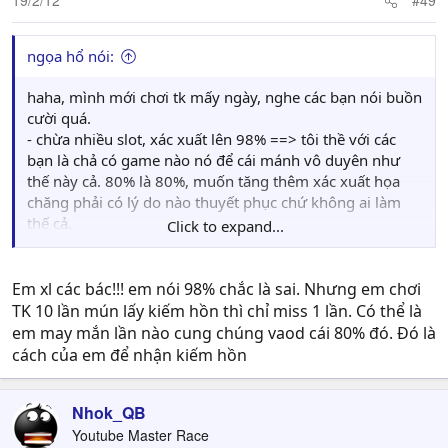
19/2/12
#49
ngọa hổ nói:
haha, mình mới chơi tk mấy ngày, nghe các bạn nói buồn
cười quá.
- chừa nhiều slot, xác xuất lên 98% ==> tôi thề với các
bạn là chả có game nào nó để cái mánh vô duyên như
thế này cả. 80% là 80%, muốn tăng thêm xác xuất họa
chăng phải có lý do nào thuyết phục chứ không ai làm
thế cả.
Click to expand...
- đã sai rồi, người ta bảo cho, nhẹ nhàng vậy rồi mà còn
cố bật lại. bạn chủ top lấy đâu ra con số 98%????? còn
người ta bảo 80% là có cơ sở.
Em xl các bác!!! em nói 98% chắc là sai. Nhưng em chơi
- bạn quân evil nói vậy là đúng các cô các cậu bảo người
TK 10 lần mún lấy kiếm hồn thì chỉ miss 1 lần. Có thể là
ta thể hiện
thử hỏi bây giờ nhìn thằng em nó viết 1+1
em may mắn lần nào cung chúng vaod cái 80% đó. Đó là
= 3 các bạn có muốn gõ đầu nó không. không nói thì sai,
cách của em để nhận kiếm hồn
mà nói thì lại bị bảo là thích thể hiện. thôi từ lần sau
không nói cho chắc ăn
Nhok_QB
Youtube Master Race