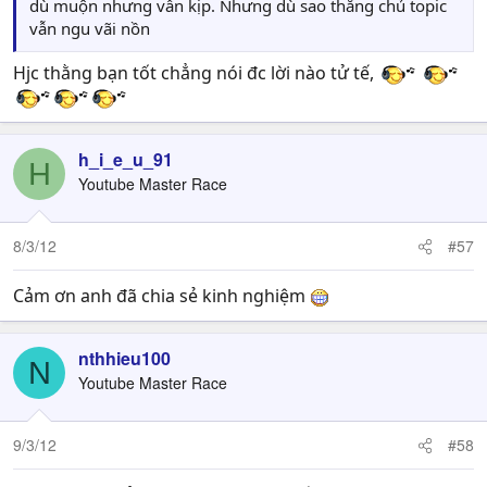
dù muộn nhưng vẫn kịp. Nhưng dù sao thằng chủ topic
vẫn ngu vãi nồn
Hjc thằng bạn tốt chẳng nói đc lời nào tử tế,
h_i_e_u_91
H
Youtube Master Race
8/3/12
#57
Cảm ơn anh đã chia sẻ kinh nghiệm
nthhieu100
N
Youtube Master Race
9/3/12
#58