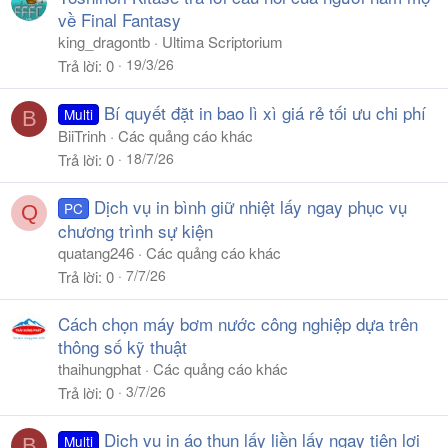
về Final Fantasy
king_dragontb
Ultima Scriptorium
19/3/26
Trả lời
0
Bí quyết đặt in bao lì xì giá rẻ tối ưu chi phí
Multi
B
BiiTrinh
Các quảng cáo khác
18/7/26
Trả lời
0
Dịch vụ in bình giữ nhiệt lấy ngay phục vụ
PC
Q
chương trình sự kiện
quatang246
Các quảng cáo khác
7/7/26
Trả lời
0
Cách chọn máy bơm nước công nghiệp dựa trên
thông số kỹ thuật
thaihungphat
Các quảng cáo khác
3/7/26
Trả lời
0
Dịch vụ in áo thun lấy liền lấy ngay tiện lợi
Multi
B