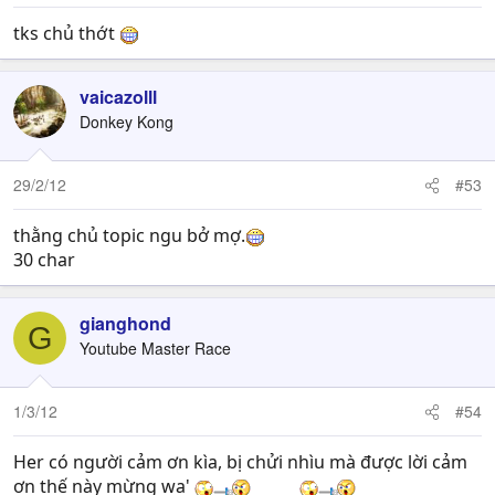
tks chủ thớt
vaicazolll
Donkey Kong
29/2/12
#53
thằng chủ topic ngu bở mợ.
30 char
gianghond
G
Youtube Master Race
1/3/12
#54
Her có người cảm ơn kìa, bị chửi nhìu mà được lời cảm
ơn thế này mừng wa'