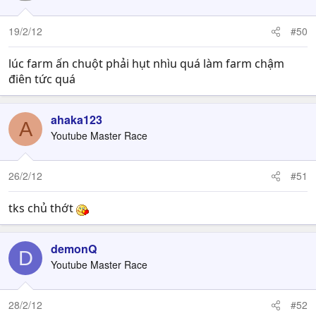
19/2/12
#50
lúc farm ấn chuột phải hụt nhìu quá làm farm chậm
điên tức quá
ahaka123
A
Youtube Master Race
26/2/12
#51
tks chủ thớt
demonQ
D
Youtube Master Race
28/2/12
#52