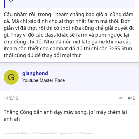
^^
Cậu nhầm rồi. trong 1 team chẳng bao giờ ai cũng đâm
cả. Mà chỉ xác định cho ai thọt nhất farm mà thôi. Đơn
giản vì đã thọt rồi thì có thọt nữa cũng chả giải quyết đc
gì. Thay vì đó các class khác sẽ farm và pum ngược lại
cho đồng chí đó. Như đã nói mid late game khi mà các
iteam cần thiết cho combat đã đủ thi chỉ cần 3>5S Stun
thôi cũng đủ để thay đổi mọi thứ
gianghond
G
Youtube Master Race
14/2/12
#42
Thằng Công bẩn anh dạy mày song, jo` mày chém lại
anh ah
---------- Post added at 18:57 ---------- Previous post was at 18:48 ----------