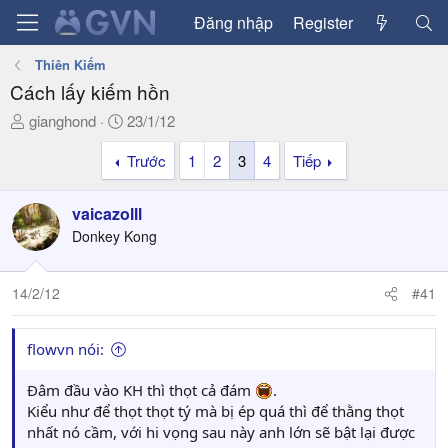
Đăng nhập
Register
Thiên Kiếm
Cách lấy kiếm hồn
T
N
gianghond
23/1/12
h
g
Trước
1
2
3
4
Tiếp
r
à
e
y
a
g
vaicazolll
d
ử
Donkey Kong
s
i
t
a
14/2/12
#41
r
t
flowvn nói:
e
r
Đâm đầu vào KH thì thọt cả đám
.
Kiểu như để thọt thọt tý mà bị ép quá thì để thằng thọt
nhất nó cầm, với hi vọng sau này anh lớn sẽ bật lại được