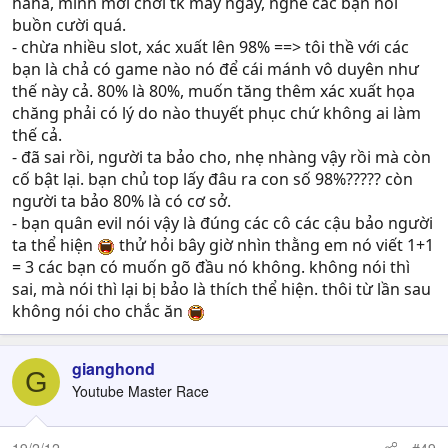
haha, mình mới chơi tk mấy ngày, nghe các bạn nói
buồn cười quá.
- chừa nhiều slot, xác xuất lên 98% ==> tôi thề với các
bạn là chả có game nào nó để cái mánh vô duyên như
thế này cả. 80% là 80%, muốn tăng thêm xác xuất họa
chăng phải có lý do nào thuyết phục chứ không ai làm
thế cả.
- đã sai rồi, người ta bảo cho, nhẹ nhàng vậy rồi mà còn
cố bật lại. bạn chủ top lấy đâu ra con số 98%????? còn
người ta bảo 80% là có cơ sở.
- bạn quân evil nói vậy là đúng các cô các cậu bảo người
ta thể hiện
thử hỏi bây giờ nhìn thằng em nó viết 1+1
= 3 các bạn có muốn gõ đầu nó không. không nói thì
sai, mà nói thì lại bị bảo là thích thể hiện. thôi từ lần sau
không nói cho chắc ăn
gianghond
G
Youtube Master Race