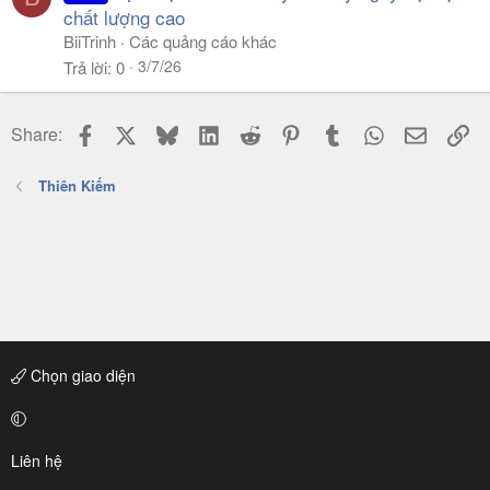
chất lượng cao
BiiTrinh
Các quảng cáo khác
3/7/26
Trả lời
0
Facebook
X
Bluesky
LinkedIn
Reddit
Pinterest
Tumblr
WhatsApp
Email
Li
Share:
Thiên Kiếm
Chọn giao diện
Liên hệ