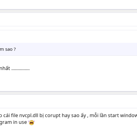
làm sao ?
 ...............
o cái file nvcpl.dll bị corupt hay sao ấy , mỗi lần start windo
ogram in use