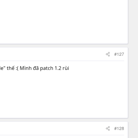
#127
le" thế :( Mình đã patch 1.2 rùi
#128