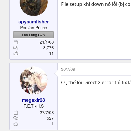
File setup khi down nó lỗi (bị c
spysamfisher
Persian Prince
Lão Làng GVN
21/1/08
3,776
11
30/7/09
Ơ , thế lỗi Direct X error thì fix 
megaxlr28
T.E.T.Я.I.S
27/7/08
527
1