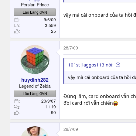
t
Persian Prince
e
Lão Làng GVN
r
vậy mà cái onboard của ta hồi 
9/6/09
3,559
25
28/7/09
101st|laggos113 nói:
vậy mà cái onboard của ta hồi 
huydinh282
Legend of Zelda
Lão Làng GVN
Đúng lắm, card onboard vẫn ch
20/9/07
đòi card rời vẫn chiến
1,119
90
29/7/09