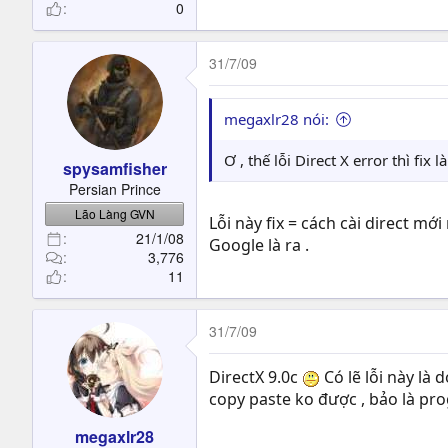
0
31/7/09
megaxlr28 nói:
Ơ , thế lỗi Direct X error thì fix 
spysamfisher
Persian Prince
Lão Làng GVN
Lỗi này fix = cách cài direct mới nhất
21/1/08
Google là ra .
3,776
11
31/7/09
DirectX 9.0c
Có lẽ lỗi này là d
copy paste ko được , bảo là pr
megaxlr28