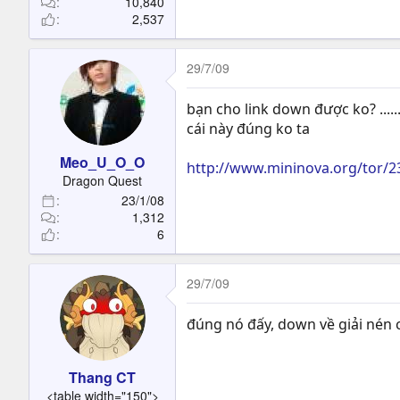
10,840
2,537
29/7/09
bạn cho link down được ko? .....
cái này đúng ko ta
Meo_U_O_O
http://www.mininova.org/tor/
Dragon Quest
23/1/08
1,312
6
29/7/09
đúng nó đấy, down về giải nén c
Thang CT
<table width="150">