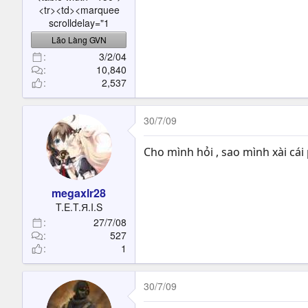
<tr><td><marquee
scrolldelay="1
Lão Làng GVN
3/2/04
10,840
2,537
30/7/09
Cho mình hỏi , sao mình xài cái p
megaxlr28
T.E.T.Я.I.S
27/7/08
527
1
30/7/09