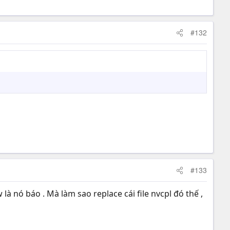
#132
#133
w là nó báo . Mà làm sao replace cái file nvcpl đó thế ,