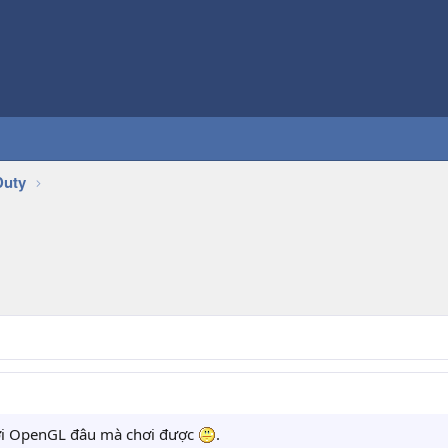
Duty
với OpenGL đâu mà chơi được
.