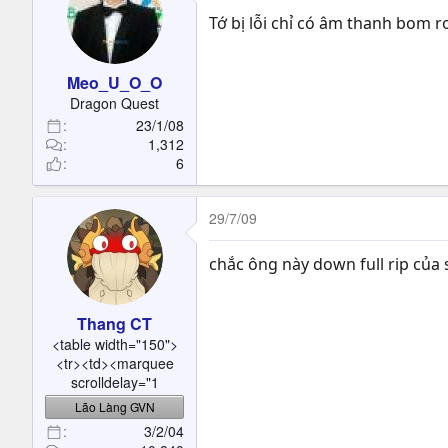
Tớ bị lỗi chỉ có âm thanh bom 
Meo_U_O_O
Dragon Quest
23/1/08
1,312
6
29/7/09
chắc ông này down full rip của 
Thang CT
<table width="150">
<tr><td><marquee
scrolldelay="1
Lão Làng GVN
3/2/04