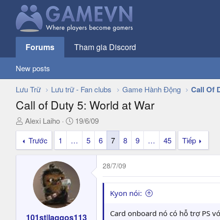
Forums
Tham gia Discord
New posts
Lưu Trữ
Lưu trữ - Fan clubs
Game Hành Động
Call Of 
Call of Duty 5: World at War
T
N
Alexi Laiho
19/6/09
h
g
Trước
1
…
5
6
7
8
9
…
45
Tiếp
r
à
e
y
a
g
28/7/09
d
ử
s
i
t
Kyon nói:
a
r
Card onboard nó có hỗ trợ PS 
101st|laggos113