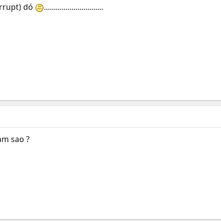
orrupt) dó
..............................
làm sao ?