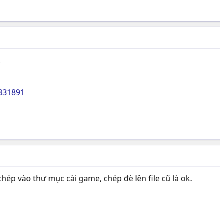
.
2331891
hép vào thư mục cài game, chép đè lên file cũ là ok.