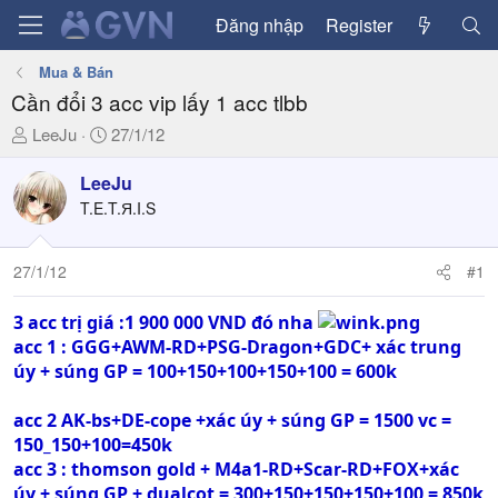
Đăng nhập
Register
Mua & Bán
Cần đổi 3 acc vip lấy 1 acc tlbb
T
N
LeeJu
27/1/12
h
g
r
à
LeeJu
e
y
T.E.T.Я.I.S
a
g
d
ử
27/1/12
#1
s
i
t
a
3 acc trị giá :1 900 000 VND đó nha
r
acc 1 : GGG+AWM-RD+PSG-Dragon+GDC+ xác trung
t
úy + súng GP = 100+150+100+150+100 = 600k
e
r
acc 2 AK-bs+DE-cope +xác úy + súng GP = 1500 vc =
150_150+100=450k
acc 3 : thomson gold + M4a1-RD+Scar-RD+FOX+xác
úy + súng GP + dualcot = 300+150+150+150+100 = 850k