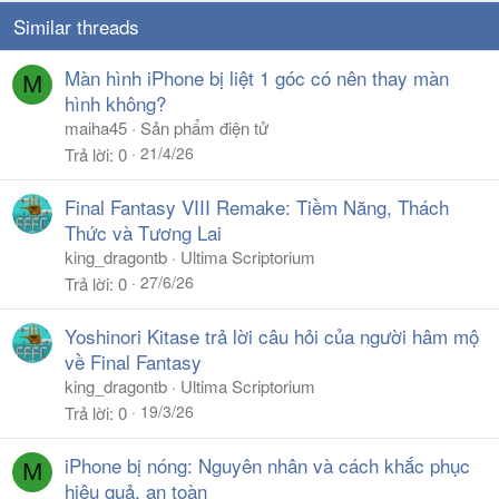
Similar threads
Màn hình iPhone bị liệt 1 góc có nên thay màn
M
hình không?
maiha45
Sản phẩm điện tử
21/4/26
Trả lời
0
Final Fantasy VIII Remake: Tiềm Năng, Thách
Thức và Tương Lai
king_dragontb
Ultima Scriptorium
27/6/26
Trả lời
0
Yoshinori Kitase trả lời câu hỏi của người hâm mộ
về Final Fantasy
king_dragontb
Ultima Scriptorium
19/3/26
Trả lời
0
iPhone bị nóng: Nguyên nhân và cách khắc phục
M
hiệu quả, an toàn