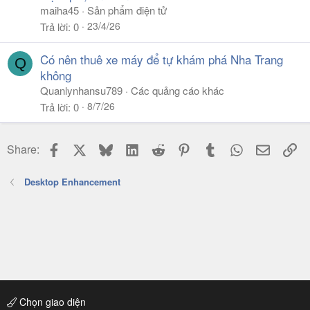
maiha45
Sản phẩm điện tử
23/4/26
Trả lời
0
Có nên thuê xe máy để tự khám phá Nha Trang
Q
không
Quanlynhansu789
Các quảng cáo khác
8/7/26
Trả lời
0
Facebook
X
Bluesky
LinkedIn
Reddit
Pinterest
Tumblr
WhatsApp
Email
Li
Share:
Desktop Enhancement
Chọn giao diện