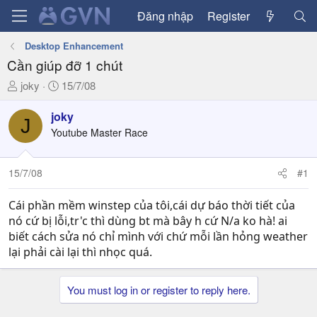
Đăng nhập
Register
Desktop Enhancement
Cần giúp đỡ 1 chút
T
N
joky
15/7/08
h
g
r
à
joky
J
e
y
Youtube Master Race
a
g
d
ử
15/7/08
#1
s
i
t
a
Cái phần mềm winstep của tôi,cái dự báo thời tiết của
r
nó cứ bị lỗi,tr'c thì dùng bt mà bây h cứ N/a ko hà! ai
t
biết cách sửa nó chỉ mình với chứ mỗi lần hỏng weather
e
lại phải cài lại thì nhọc quá.
r
You must log in or register to reply here.