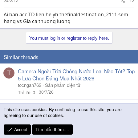
24/2/12
#2
Ai ban acc TD lien he yh.thefinaldestination_2111.sem
hang vs Gia ca thuong luong
You must log in or register to reply here.
Similar threads
Camera Ngoài Trời Chống Nước Loại Nào Tốt? Top
T
5 Lựa Chọn Đáng Mua Nhất 2026
tocngan762
Sản phẩm điện tử
30/7/26
Trả lời
0
Đ
S
Index Revelatio | Danh mục bài viết nổi bật
This site uses cookies. By continuing to use this site, you are
ã
t
king_dragontb
Ultima Scriptorium
agreeing to our use of cookies.
k
i
10/3/26
Trả lời
0
h
c
Accept
Tìm hiểu thêm.…
ó
k
Chia sẻ địa chỉ mua bình tích áp máy bơm giá rẻ,