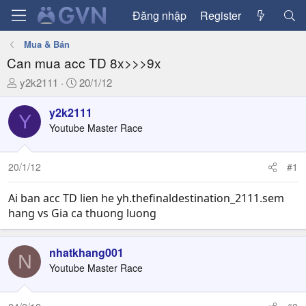
Đăng nhập
Register
Mua & Bán
Can mua acc TD 8x>>>9x
T
N
y2k2111
20/1/12
h
g
r
à
y2k2111
Y
e
y
Youtube Master Race
a
g
d
ử
20/1/12
#1
s
i
t
a
Ai ban acc TD lien he yh.thefinaldestination_2111.sem
r
hang vs Gia ca thuong luong
t
e
nhatkhang001
r
N
Youtube Master Race