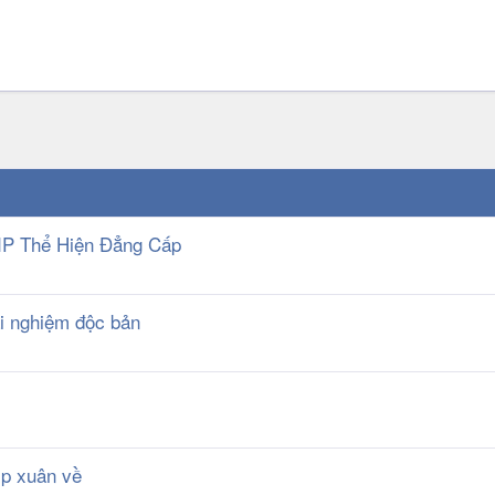
IP Thể Hiện Đẳng Cấp
ải nghiệm độc bản
ịp xuân về