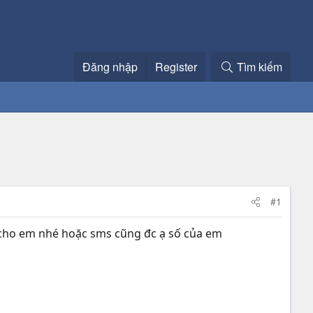
Đăng nhập
Register
Tìm kiếm
#1
fb cho em nhé hoặc sms cũng đc ạ số của em