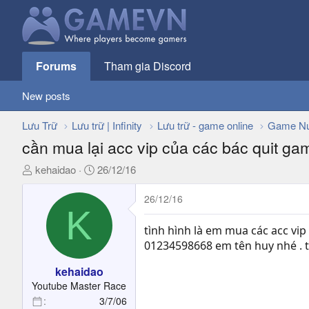
Forums
Tham gia Discord
New posts
Lưu Trữ
Lưu trữ | Infinity
Lưu trữ - game online
Game Nư
cần mua lại acc vip của các bác quit ga
T
N
kehaidao
26/12/16
h
g
r
à
26/12/16
K
e
y
a
g
tình hình là em mua các acc vip
d
ử
01234598668 em tên huy nhé . t
s
i
t
kehaidao
a
Youtube Master Race
r
3/7/06