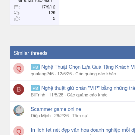
Mr & Ms Pac-Man
17/9/12
129
5
Similar threads
Nghệ Thuật Chọn Lựa Quà Tặng Khách V
PS
Q
quatang246
12/6/26
Các quảng cáo khác
Nghệ thuật giữ chân "VIP" bằng những tr
PS
B
BiiTrinh
11/5/26
Các quảng cáo khác
Scammer game online
Diệp Mịch
26/2/26
Tâm sự
In lich tet nét đẹp văn hóa doanh nghiệp mỗi d
Q