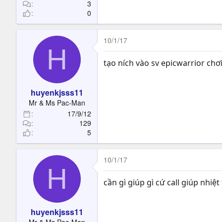
t
3
0
e
r
10/1/17
H
tạo ních vào sv epicwarrior chơ
huyenkjsss11
Mr & Ms Pac-Man
17/9/12
129
5
10/1/17
H
cần gì giúp gì cứ call giúp nhiệt
huyenkjsss11