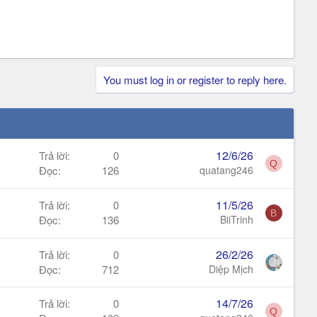
You must log in or register to reply here.
12/6/26
Trả lời
0
Q
Đọc
126
quatang246
11/5/26
Trả lời
0
B
Đọc
136
BiiTrinh
26/2/26
Trả lời
0
Đọc
712
Diệp Mịch
14/7/26
Trả lời
0
Q