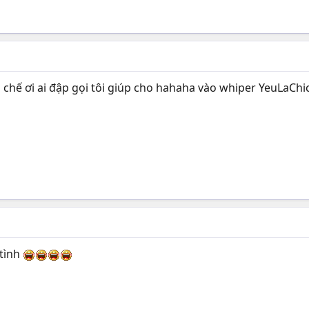
i chế ơi ai đập gọi tôi giúp cho hahaha vào whiper YeuLaChi
 tình