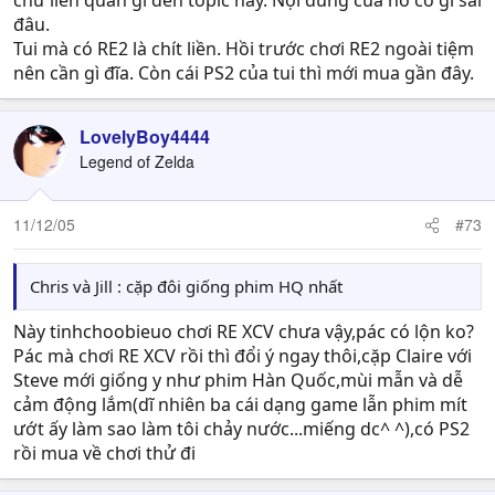
chứ liên quan gì đến topic này. Nội dung của nó có gì sai
đâu.
Tui mà có RE2 là chít liền. Hồi trước chơi RE2 ngoài tiệm
nên cần gì đĩa. Còn cái PS2 của tui thì mới mua gần đây.
LovelyBoy4444
Legend of Zelda
11/12/05
#73
Chris và Jill : cặp đôi giống phim HQ nhất
Này tinhchoobieuo chơi RE XCV chưa vậy,pác có lộn ko?
Pác mà chơi RE XCV rồi thì đổi ý ngay thôi,cặp Claire với
Steve mới giống y như phim Hàn Quốc,mùi mẫn và dễ
cảm động lắm(dĩ nhiên ba cái dạng game lẫn phim mít
ướt ấy làm sao làm tôi chảy nước...miếng dc^ ^),có PS2
rồi mua về chơi thử đi