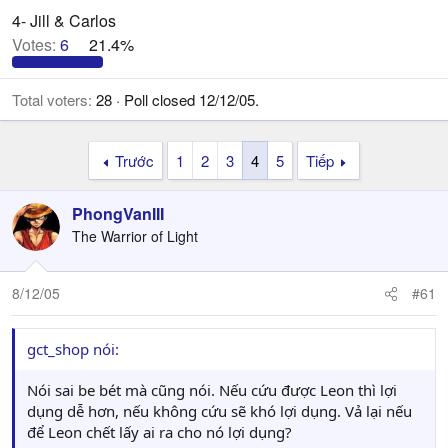
4- Jill & Carlos
Votes:
6
21.4%
Total voters
28
Poll closed
12/12/05
.
Trước
1
2
3
4
5
Tiếp
PhongVanIII
The Warrior of Light
8/12/05
#61
gct_shop nói:
Nói sai be bét mà cũng nói. Nếu cứu được Leon thì lợi
dụng dễ hơn, nếu không cứu sẽ khó lợi dụng. Vả lại nếu
để Leon chết lấy ai ra cho nó lợi dụng?