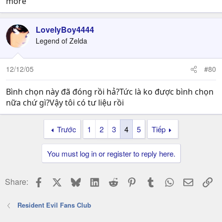
more
LovelyBoy4444
Legend of Zelda
12/12/05
#80
Bình chọn này đã đóng rồi hả?Tức là ko được bình chọn
nữa chứ gì?Vậy tôi có tư liệu rồi
Trước
1
2
3
4
5
Tiếp
You must log in or register to reply here.
Facebook
X
Bluesky
LinkedIn
Reddit
Pinterest
Tumblr
WhatsApp
Email
Li
Share:
Resident Evil Fans Club