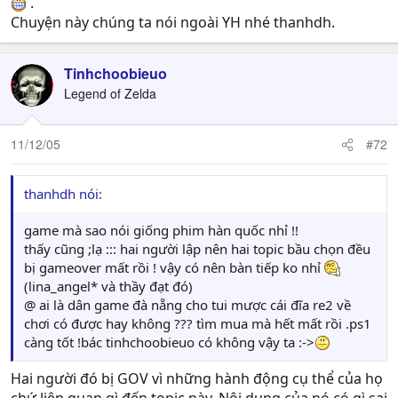
.
Chuyện này chúng ta nói ngoài YH nhé thanhdh.
Tinhchoobieuo
Legend of Zelda
11/12/05
#72
thanhdh nói:
game mà sao nói giống phim hàn quốc nhỉ !!
thấy cũng ;lạ ::: hai người lập nên hai topic bầu chọn đều
bị gameover mất rồi ! vậy có nên bàn tiếp ko nhỉ
(lina_angel* và thầy đạt đó)
@ ai là dân game đà nẵng cho tui mược cái đĩa re2 về
chơi có được hay không ??? tìm mua mà hết mất rồi .ps1
càng tốt !bác tinhchoobieuo có không vậy ta :->
Hai người đó bị GOV vì những hành động cụ thể của họ