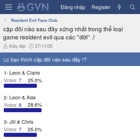
Đăng nhập
Register
Resident Evil Fans Club
cặp đôi nào sau đây xứng nhất trong thể loại
game resident evil qua các ''đời'' .!
T
N
thầy đạt
27/11/05
h
g
r
bạn thích cặp đôi nào sau đây !?
à
e
y
a
g
1- Leon & Claire
d
ử
Votes:
7
25.0%
s
i
t
2- Leon & Ada
a
Votes:
8
28.6%
r
t
e
3- Jill & Chris
r
Votes:
7
25.0%