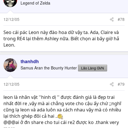
Legend of Zelda
12/12/05
#78
Seo cái pác Leon này đào hoa dữ vậy ta. Ada, Claire và
trong RE4 lại thêm Ashley nữa. Biết chọn ai bây giờ hả
Leon.
thanhdh
Samus Aran the Bounty Hunter
Lão Làng GVN
12/12/05
#79
leon là nhân vật ''hinh dị '' được đánh giá là đẹp trai
nhất đời re ,vậy mà ai chẳng vote cho cậu ấy chứ ;;nghĩ
cũng lạ leon và ada luôn xa cách nhau vậy mà có nhiều
lại thích ghép đôi cả hai ..
@@@ai ở đn share cho tui cái re2 được ko .thank very