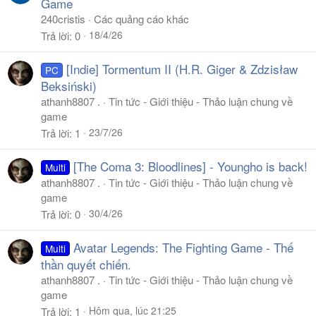
Game
240cristis
Các quảng cáo khác
18/4/26
Trả lời
0
[Indie] Tormentum II (H.R. Giger & Zdzisław
PC
Beksiński)
athanh8807 .
Tin tức - Giới thiệu - Thảo luận chung về
game
23/7/26
Trả lời
1
[The Coma 3: Bloodlines] - Youngho is back!
Multi
athanh8807 .
Tin tức - Giới thiệu - Thảo luận chung về
game
30/4/26
Trả lời
0
Avatar Legends: The Fighting Game - Thế
Multi
thần quyết chiến.
athanh8807 .
Tin tức - Giới thiệu - Thảo luận chung về
game
Hôm qua, lúc 21:25
Trả lời
1