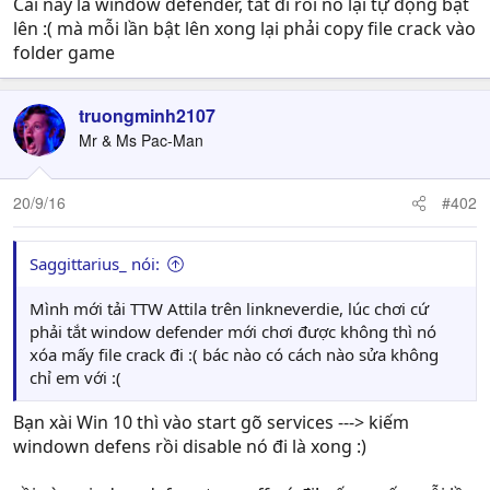
Cái này là window defender, tắt đi rồi nó lại tự động bật
lên :( mà mỗi lần bật lên xong lại phải copy file crack vào
folder game
truongminh2107
Mr & Ms Pac-Man
20/9/16
#402
Saggittarius_ nói:
Mình mới tải TTW Attila trên linkneverdie, lúc chơi cứ
phải tắt window defender mới chơi được không thì nó
xóa mấy file crack đi :( bác nào có cách nào sửa không
chỉ em với :(
Bạn xài Win 10 thì vào start gõ services ---> kiếm
windown defens rồi disable nó đi là xong :)