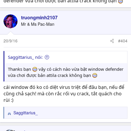
defender vừa chơi được bản attila crack không bạn
truongminh2107
Mr & Ms Pac-Man
20/9/16
#404
Saggittarius_ nói:
Thanks bạn
vậy có cách nào vừa bật window defender
vừa chơi được bản attila crack không bạn
cái window đó ko có diệt virus triệt để đâu bạn, nếu để
cũng chả sạch! mà còn rắc rối vụ crack, tắt quách cho
rùi :)
Saggittarius_
R
e
a