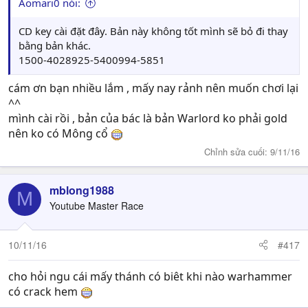
Aomari0 nói:
CD key cài đặt đây. Bản này không tốt mình sẽ bỏ đi thay
bằng bản khác.
1500-4028925-5400994-5851
cám ơn bạn nhiều lắm , mấy nay rảnh nên muốn chơi lại
^^
mình cài rồi , bản của bác là bản Warlord ko phải gold
nên ko có Mông cổ
Chỉnh sửa cuối:
9/11/16
mblong1988
M
Youtube Master Race
10/11/16
#417
cho hỏi ngu cái mấy thánh có biêt khi nào warhammer
có crack hem