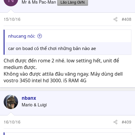
Mr & Ms Pac-Man
Lão Làng GVN
15/10/16
#408
nhucang nói:
car on boad có thể chơi những bản nào ae
Chơi được đến rome 2 nhé. low setting hết, unit để
medium được.
Không vào được attila đâu văng ngay. Máy dùng dell
vostro 3450 intel hd 3000. i5 RAM 4G
nbanx
Mario & Luigi
16/10/16
#409