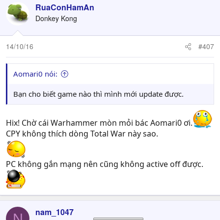
RuaConHamAn
Donkey Kong
14/10/16
#407
Aomari0 nói:
Bạn cho biết game nào thì mình mới update được.
Hix! Chờ cái Warhammer mòn mỏi bác Aomari0 ơi.
CPY không thích dòng Total War này sao.
PC không gắn mạng nên cũng không active off được.
nam_1047
N