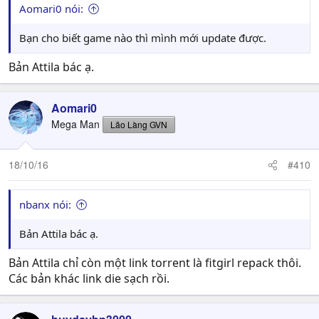
Aomari0 nói:
Bạn cho biết game nào thì mình mới update được.
Bản Attila bác ạ.
Aomari0
Mega Man
Lão Làng GVN
18/10/16
#410
nbanx nói:
Bản Attila bác ạ.
Bản Attila chỉ còn một link torrent là fitgirl repack thôi.
Các bản khác link die sạch rồi.