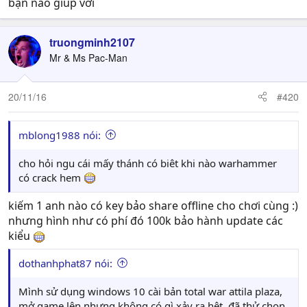
bạn nào giúp với
truongminh2107
Mr & Ms Pac-Man
20/11/16
#420
mblong1988 nói:
cho hỏi ngu cái mấy thánh có biêt khi nào warhammer
có crack hem
kiếm 1 anh nào có key bảo share offline cho chơi cùng :)
nhưng hình như có phí đó 100k bảo hành update các
kiểu
dothanhphat87 nói:
Mình sử dụng windows 10 cài bản total war attila plaza,
mở game lên nhưng không có gì xảy ra hêt, đã thử chọn