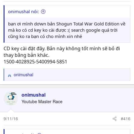
onimushal nói:
bạn ơi mình dơwn bản Shogun Total War Gold Edition về
mà ko có cd key ko cài được :( search google quá trời
cũng ko ra bạn có cho mình xin nhé
CD key cài đặt đây. Bản này không tốt mình sẽ bỏ đi
thay bằng bản khác.
1500-4028925-5400994-5851
onimushal
R
e
a
c
onimushal
t
Youtube Master Race
i
o
n
9/11/16
#416
s
: