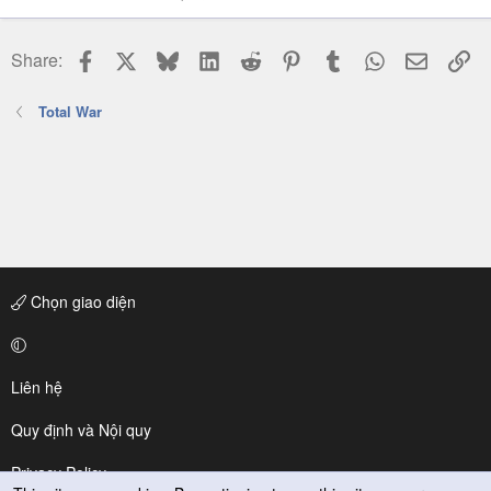
Facebook
X
Bluesky
LinkedIn
Reddit
Pinterest
Tumblr
WhatsApp
Email
Li
Share:
Total War
Chọn giao diện
Liên hệ
Quy định và Nội quy
Privacy Policy