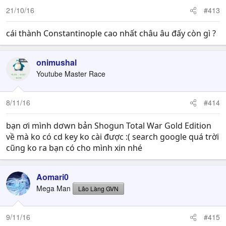
21/10/16
#413
cái thành Constantinople cao nhất châu âu đấy còn gì ?
onimushal
Youtube Master Race
8/11/16
#414
bạn ơi mình dơwn bản Shogun Total War Gold Edition
về mà ko có cd key ko cài được :( search google quá trời
cũng ko ra bạn có cho mình xin nhé
Aomari0
Mega Man
Lão Làng GVN
9/11/16
#415