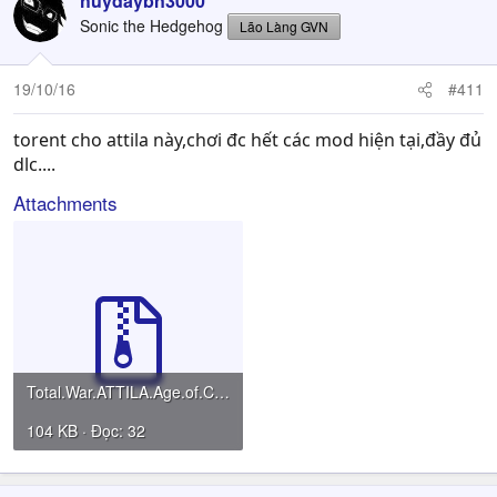
huydaybn3000
Sonic the Hedgehog
Lão Làng GVN
19/10/16
#411
torent cho attila này,chơi đc hết các mod hiện tại,đầy đủ
dlc....
Attachments
Total.War.ATTILA.Age.of.Charlemagne.MULTi9-PLAZA.zip
104 KB · Đọc: 32