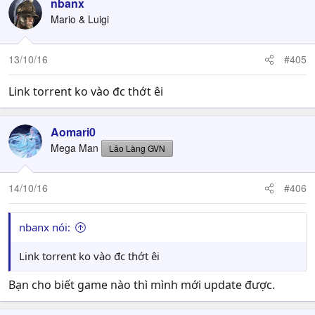
c
nbanx
t
Mario & Luigi
i
o
n
13/10/16
#405
s
:
Link torrent ko vào đc thớt êi
Aomari0
Mega Man
Lão Làng GVN
14/10/16
#406
nbanx nói:
Link torrent ko vào đc thớt êi
Bạn cho biết game nào thì mình mới update được.