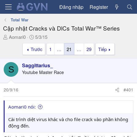
Đăng nhập
Register
Total War
Cập nhật Cracks và DlCs Total War™ Series
T
N
Aomari0
5/3/15
h
g
Trước
1
…
21
…
29
Tiếp
r
à
e
y
a
g
Saggittarius_
S
d
ử
Youtube Master Race
s
i
t
a
20/9/16
#401
r
t
Aomari0 nói:
e
r
Cài trình diệt virus khác và cho file crack vào phần không
động đến.