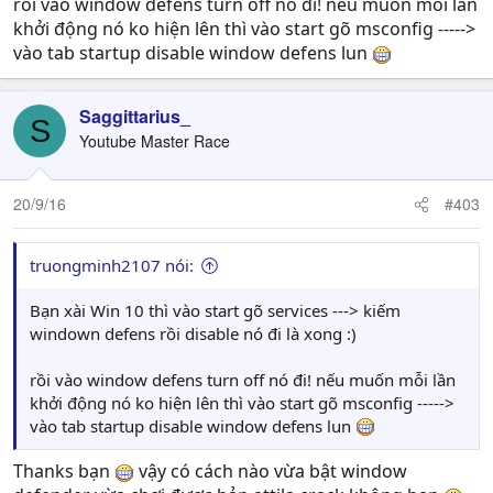
rồi vào window defens turn off nó đi! nếu muốn mỗi lần
khởi động nó ko hiện lên thì vào start gõ msconfig ----->
vào tab startup disable window defens lun
Saggittarius_
S
Youtube Master Race
20/9/16
#403
truongminh2107 nói:
Bạn xài Win 10 thì vào start gõ services ---> kiếm
windown defens rồi disable nó đi là xong :)
rồi vào window defens turn off nó đi! nếu muốn mỗi lần
khởi động nó ko hiện lên thì vào start gõ msconfig ----->
vào tab startup disable window defens lun
Thanks bạn
vậy có cách nào vừa bật window