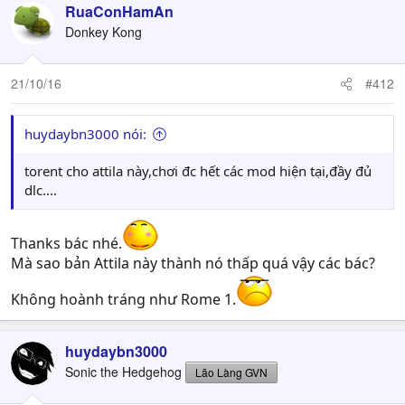
RuaConHamAn
Donkey Kong
21/10/16
#412
huydaybn3000 nói:
torent cho attila này,chơi đc hết các mod hiện tại,đầy đủ
dlc....
Thanks bác nhé.
Mà sao bản Attila này thành nó thấp quá vậy các bác?
Không hoành tráng như Rome 1.
huydaybn3000
Sonic the Hedgehog
Lão Làng GVN