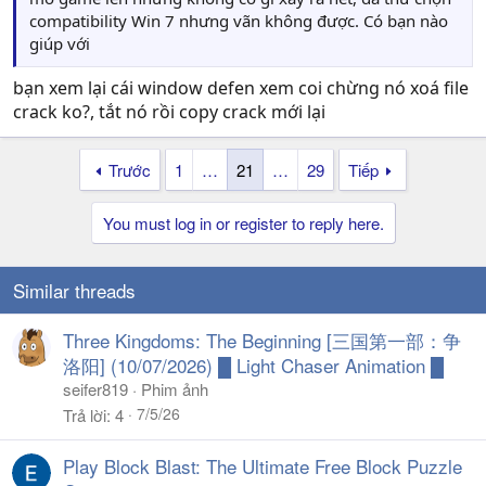
compatibility Win 7 nhưng vãn không được. Có bạn nào
giúp với
bạn xem lại cái window defen xem coi chừng nó xoá file
crack ko?, tắt nó rồi copy crack mới lại
Trước
1
…
21
…
29
Tiếp
You must log in or register to reply here.
Similar threads
Three Kingdoms: The Beginning [三国第一部：争
洛阳] (10/07/2026) █ Light Chaser Animation █
seifer819
Phim ảnh
7/5/26
Trả lời
4
Play Block Blast: The Ultimate Free Block Puzzle