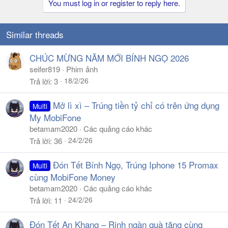
You must log in or register to reply here.
c
t
i
o
Similar threads
n
s
CHÚC MỪNG NĂM MỚI BÍNH NGỌ 2026
:
seifer819
Phim ảnh
18/2/26
Trả lời
3
Mở lì xì – Trúng tiền tỷ chỉ có trên ứng dụng
Multi
My MobiFone
betamam2020
Các quảng cáo khác
24/2/26
Trả lời
36
Đón Tết Bính Ngọ, Trúng Iphone 15 Promax
Multi
cùng MobiFone Money
betamam2020
Các quảng cáo khác
24/2/26
Trả lời
11
Đón Tết An Khang – Rinh ngàn quà tặng cùng