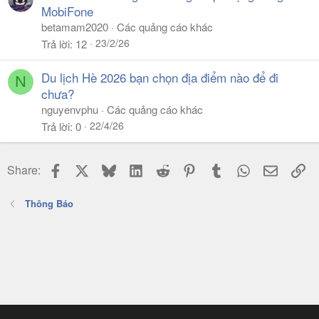
MobiFone
betamam2020
Các quảng cáo khác
23/2/26
Trả lời
12
Du lịch Hè 2026 bạn chọn địa điểm nào để đi
N
chưa?
nguyenvphu
Các quảng cáo khác
22/4/26
Trả lời
0
Facebook
X
Bluesky
LinkedIn
Reddit
Pinterest
Tumblr
WhatsApp
Email
Li
Share:
Thông Báo