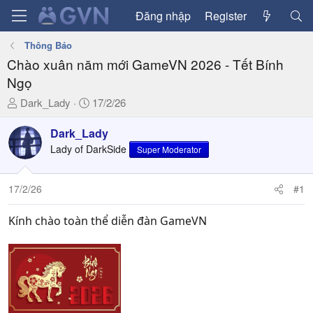
Đăng nhập
Register
Thông Báo
Chào xuân năm mới GameVN 2026 - Tết Bính
Ngọ
T
N
Dark_Lady
17/2/26
h
g
r
à
Dark_Lady
e
y
Lady of DarkSide
Super Moderator
a
g
d
ử
17/2/26
#1
s
i
t
a
Kính chào toàn thể diễn đàn GameVN
r
t
e
r