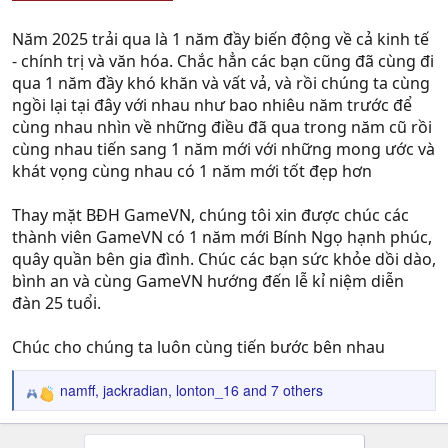
Năm 2025 trải qua là 1 năm đầy biến động về cả kinh tế
- chính trị và văn hóa. Chắc hẳn các bạn cũng đã cùng đi
qua 1 năm đầy khó khăn và vất vả, và rồi chúng ta cùng
ngồi lại tại đây với nhau như bao nhiêu năm trước để
cùng nhau nhìn về những điều đã qua trong năm cũ rồi
cùng nhau tiến sang 1 năm mới với những mong ước và
khát vọng cùng nhau có 1 năm mới tốt đẹp hơn
Thay mặt BĐH GameVN, chúng tôi xin được chúc các
thành viên GameVN có 1 năm mới Bính Ngọ hạnh phúc,
quây quần bên gia đình. Chúc các bạn sức khỏe dồi dào,
bình an và cùng GameVN hướng đến lễ kỉ niệm diễn
đàn 25 tuổi.
Chúc cho chúng ta luôn cùng tiến bước bên nhau
namff
,
jackradian
,
lonton_16
and 7 others
R
e
a