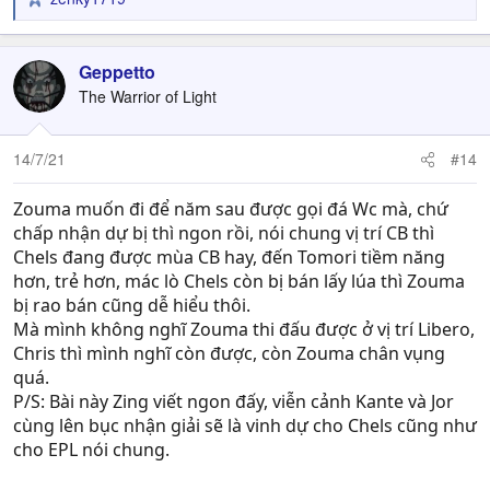
R
e
a
c
Geppetto
t
The Warrior of Light
i
o
n
14/7/21
#14
s
:
Zouma muốn đi để năm sau được gọi đá Wc mà, chứ
chấp nhận dự bị thì ngon rồi, nói chung vị trí CB thì
Chels đang được mùa CB hay, đến Tomori tiềm năng
hơn, trẻ hơn, mác lò Chels còn bị bán lấy lúa thì Zouma
bị rao bán cũng dễ hiểu thôi.
Mà mình không nghĩ Zouma thi đấu được ở vị trí Libero,
Chris thì mình nghĩ còn được, còn Zouma chân vụng
quá.
P/S: Bài này Zing viết ngon đấy, viễn cảnh Kante và Jor
cùng lên bục nhận giải sẽ là vinh dự cho Chels cũng như
cho EPL nói chung.