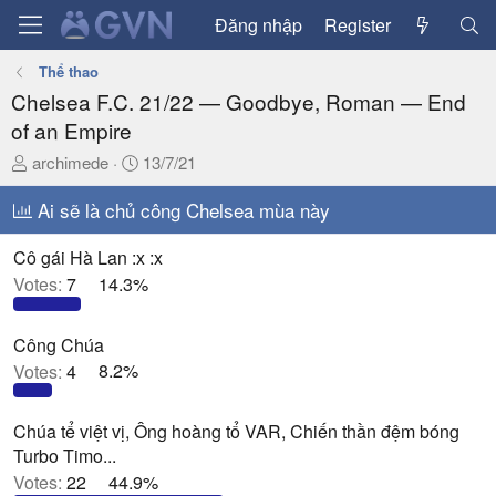
Đăng nhập
Register
Thể thao
Chelsea F.C. 21/22 — Goodbye, Roman — End
of an Empire
T
N
archimede
13/7/21
h
g
r
Ai sẽ là chủ công Chelsea mùa này
à
e
y
a
g
Cô gái Hà Lan :x :x
d
ử
Votes:
7
14.3%
s
i
t
Công Chúa
a
Votes:
4
8.2%
r
t
e
Chúa tể việt vị, Ông hoàng tổ VAR, Chiến thần đệm bóng
r
Turbo Timo...
Votes:
22
44.9%