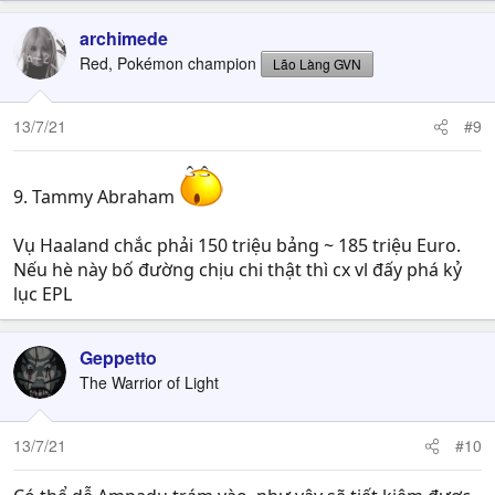
archimede
Red, Pokémon champion
Lão Làng GVN
13/7/21
#9
9. Tammy Abraham
Vụ Haaland chắc phải 150 triệu bảng ~ 185 triệu Euro.
Nếu hè này bố đường chịu chi thật thì cx vl đấy phá kỷ
lục EPL
Geppetto
The Warrior of Light
13/7/21
#10