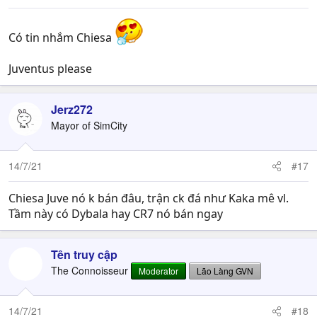
Có tin nhắm Chiesa
Juventus please
Jerz272
Mayor of SimCity
14/7/21
#17
Chiesa Juve nó k bán đâu, trận ck đá như Kaka mê vl.
Tầm này có Dybala hay CR7 nó bán ngay
Tên truy cập
The Connoisseur
Moderator
Lão Làng GVN
14/7/21
#18