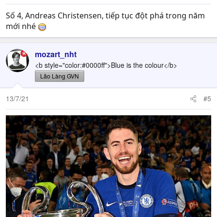
Số 4, Andreas Christensen, tiếp tục đột phá trong năm
mới nhé
mozart_nht
<b style="color:#0000ff">Blue is the colour</b>
Lão Làng GVN
13/7/21
#5