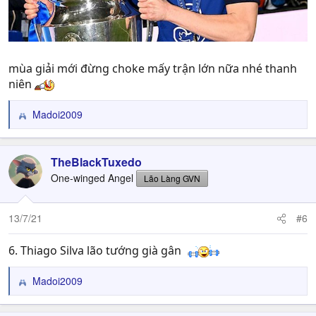
mùa giải mới đừng choke mấy trận lớn nữa nhé thanh
niên
Madoi2009
R
e
a
c
TheBlackTuxedo
t
One-winged Angel
Lão Làng GVN
i
o
n
13/7/21
#6
s
:
6. Thiago Silva lão tướng già gân
Madoi2009
R
e
a