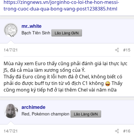
https://zingnews.vn/jorginho-co-loi-the-hon-messi-
trong-cuoc-dua-qua-bong-vang-post1238385.html
mr..white
Bạch Tiên Sinh
Lão Làng GVN
14/7/21
#15
Mùa này xem Euro thấy cũng phải đánh giá lại thực lực
J5, đá cả mùa làm xương sống của Ý.
Thấy đá Euro cũng ít lỗi hơn đá ở Chel, không biết có
phải do được buff tự tin từ vô địch C1 không
Thấy
cũng mong ký tiếp hđ ở lại thêm Chel vài năm nữa
archimede
Red, Pokémon champion
Lão Làng GVN
14/7/21
#16