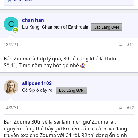
R
e
a
c
chan han
C
t
Liu Kang, Champion of Earthrealm
Lão Làng GVN
i
o
n
13/7/21
#11
s
:
Bán Zouma là hợp lý quá, 30 củ cũng khá là thơm
Số 11, Timo năm nay bớt gỗ nhé
silipden1102
Có Sịp ở đây rồi!
Lão Làng GVN
14/7/21
#12
Bán Zouma 30tr sẽ là sai lầm, nên giữ Zouma lại,
nguyên hàng thủ bây giờ ko nên bán ai cả. Silva đang
truyền exp cho Zouma với C4 rồi, R2 thì đang ổn định