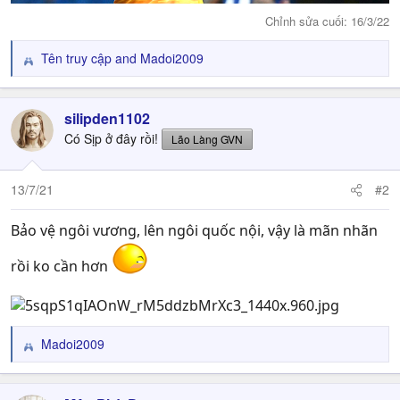
Chỉnh sửa cuối:
16/3/22
Tên truy cập
and
Madoi2009
R
e
a
c
silipden1102
t
Có Sịp ở đây rồi!
Lão Làng GVN
i
o
n
13/7/21
#2
s
:
Bảo vệ ngôi vương, lên ngôi quốc nội, vậy là mãn nhãn
rồi ko cần hơn
Madoi2009
R
e
a