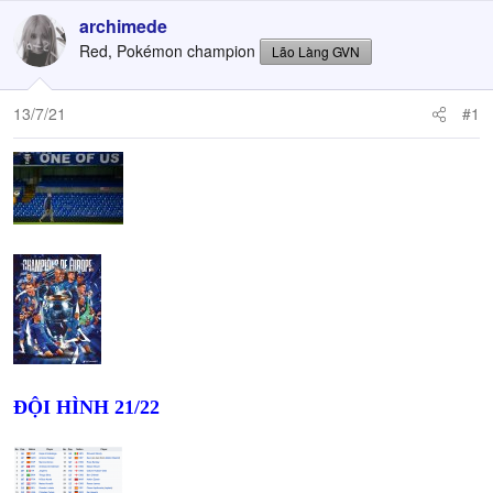
archimede
Red, Pokémon champion
Lão Làng GVN
13/7/21
#1
ĐỘI HÌNH 21/22