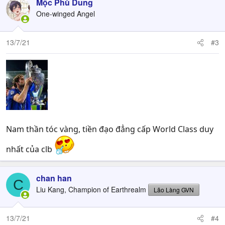
c
Mộc Phù Dung
t
One-winged Angel
i
o
n
13/7/21
#3
s
:
Nam thần tóc vàng, tiền đạo đẳng cấp World Class duy
nhất của clb
chan han
C
Liu Kang, Champion of Earthrealm
Lão Làng GVN
13/7/21
#4