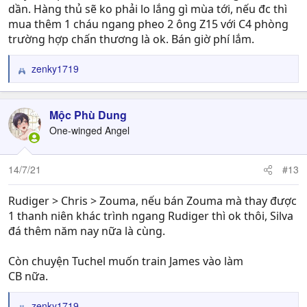
dần. Hàng thủ sẽ ko phải lo lắng gì mùa tới, nếu đc thì
mua thêm 1 cháu ngang pheo 2 ông Z15 với C4 phòng
trường hợp chấn thương là ok. Bán giờ phí lắm.
zenky1719
R
e
a
c
Mộc Phù Dung
t
One-winged Angel
i
o
n
14/7/21
#13
s
:
Rudiger > Chris > Zouma, nếu bán Zouma mà thay được
1 thanh niên khác trình ngang Rudiger thì ok thôi, Silva
đá thêm năm nay nữa là cùng.
Còn chuyện Tuchel muốn train James vào làm
CB nữa.
zenky1719