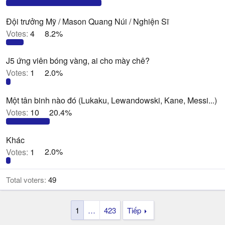
Đội trưởng Mỹ / Mason Quang Núi / Nghiện Sĩ
Votes:
4
8.2%
J5 ứng viên bóng vàng, ai cho mày chê?
Votes:
1
2.0%
Một tân binh nào đó (Lukaku, Lewandowski, Kane, Messi...)
Votes:
10
20.4%
Khác
Votes:
1
2.0%
Total voters
49
1
…
423
Tiếp