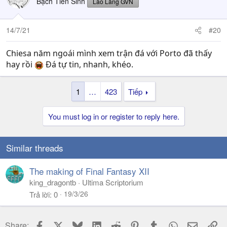
Bạch Tiên Sinh
Lão Làng GVN
14/7/21
#20
Chiesa năm ngoái mình xem trận đá với Porto đã thấy
hay rồi
Đá tự tin, nhanh, khéo.
1
…
423
Tiếp
You must log in or register to reply here.
Similar threads
The making of Final Fantasy XII
king_dragontb
Ultima Scriptorium
19/3/26
Trả lời
0
Facebook
X
Bluesky
LinkedIn
Reddit
Pinterest
Tumblr
WhatsApp
Email
Li
Share: