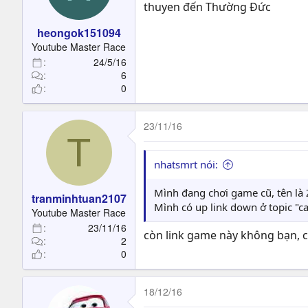
thuyen đến Thường Đức
heongok151094
Youtube Master Race
24/5/16
6
0
23/11/16
T
nhatsmrt nói:
Mình đang chơi game cũ, tên là
tranminhtuan2107
Mình có up link down ở topic "ca
Youtube Master Race
23/11/16
còn link game này không bạn, ch
2
0
18/12/16