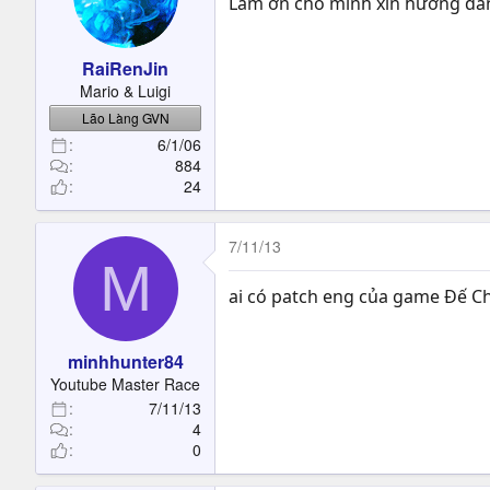
Làm ơn cho mình xin hướng dẫn 
RaiRenJin
Mario & Luigi
Lão Làng GVN
6/1/06
884
24
7/11/13
M
ai có patch eng của game Đế Ch
minhhunter84
Youtube Master Race
7/11/13
4
0