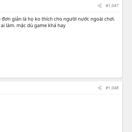
#1,047
 đơn giản là họ ko thích cho người nước ngoài chơi.
ấy ai làm. mặc dù game khá hay
#1,048