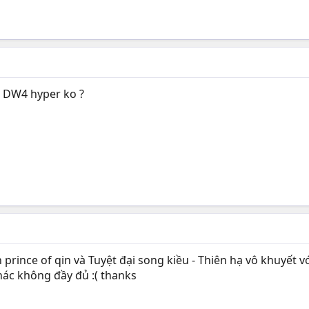
g DW4 hyper ko ?
rince of qin và Tuyệt đại song kiều - Thiên hạ vô khuyết vớ
hác không đầy đủ :( thanks