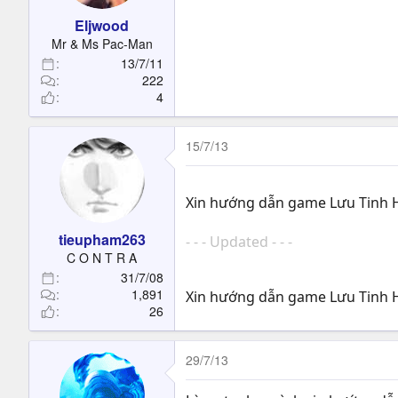
Eljwood
Mr & Ms Pac-Man
13/7/11
222
4
15/7/13
Xin hướng dẫn game Lưu Tinh H
tieupham263
- - - Updated - - -
C O N T R A
31/7/08
1,891
Xin hướng dẫn game Lưu Tinh H
26
29/7/13