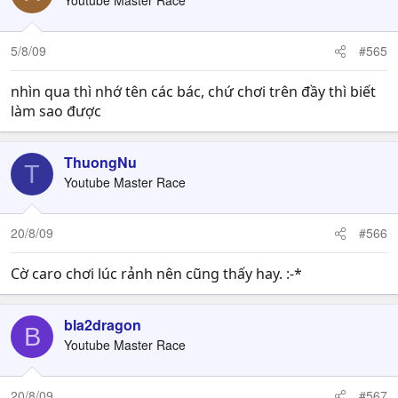
Youtube Master Race
5/8/09
#565
nhìn qua thì nhớ tên các bác, chứ chơi trên đầy thì biết
làm sao được
ThuongNu
T
Youtube Master Race
20/8/09
#566
Cờ caro chơi lúc rảnh nên cũng thấy hay. :-*
bla2dragon
B
Youtube Master Race
20/8/09
#567