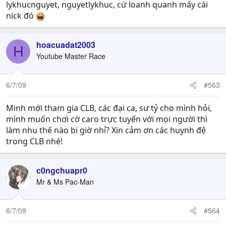
lykhucnguyet, nguyetlykhuc, cứ loanh quanh mấy cái
nick đó
hoacuadat2003
H
Youtube Master Race
6/7/09
#563
Minh mới tham gia CLB, các đại ca, sư tỷ cho mình hỏi,
mình muốn chơi cờ caro trực tuyến với mọi người thì
làm nhu thế nào bi giờ nhỉ? Xin cảm ơn các huynh đệ
trong CLB nhé!
c0ngchuapr0
Mr & Ms Pac-Man
6/7/09
#564