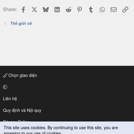
Facebook
X
Bluesky
LinkedIn
Reddit
Pinterest
Tumblr
WhatsApp
Email
Li
Share:
Thế giới cờ
Chọn giao diện
Liên hệ
Quy định và Nội quy
Privacy Policy
This site uses cookies. By continuing to use this site, you are
agreeing to our use of cookies.
Trợ giúp