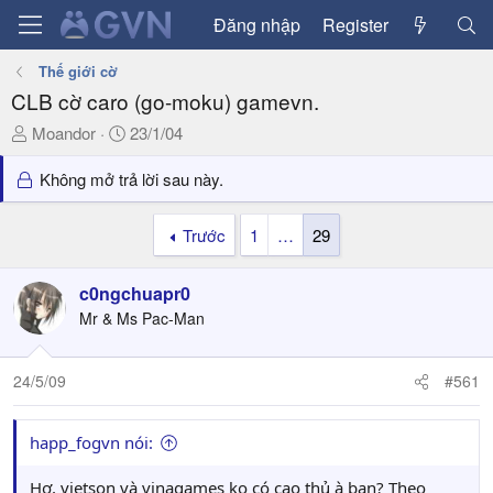
Đăng nhập
Register
Thế giới cờ
CLB cờ caro (go-moku) gamevn.
T
N
Moandor
23/1/04
h
g
r
à
Không mở trả lời sau này.
e
y
a
g
Trước
1
…
29
d
ử
s
i
c0ngchuapr0
t
a
Mr & Ms Pac-Man
r
t
24/5/09
#561
e
r
happ_fogvn nói:
Hơ, vietson và vinagames ko có cao thủ à bạn? Theo