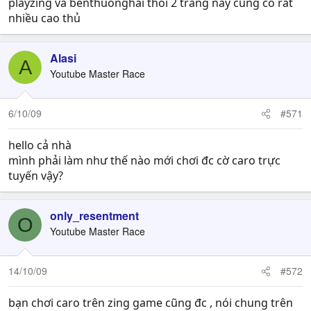
playzing và benthuonghai thôi 2 trang này cũng có rất
nhiều cao thủ
Alasi
A
Youtube Master Race
6/10/09
#571
hello cả nhà
mình phải làm như thế nào mới chơi đc cờ caro trực
tuyến vậy?
only_resentment
O
Youtube Master Race
14/10/09
#572
bạn chơi caro trên zing game cũng đc , nói chung trên