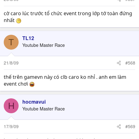
cờ caro lúc trước tổ chức event trong lớp tớ toàn đứng
nhất
TL12
T
Youtube Master Race
21/8/09
#568
thế trên gamevn này có clb caro ko nhỉ . anh em làm
event chơi
hocmavui
H
Youtube Master Race
17/9/09
#569