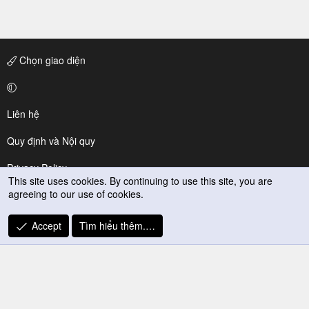
Chọn giao diện
Liên hệ
Quy định và Nội quy
Privacy Policy
This site uses cookies. By continuing to use this site, you are
agreeing to our use of cookies.
Trợ giúp
R
Accept
Tìm hiểu thêm.…
S
S