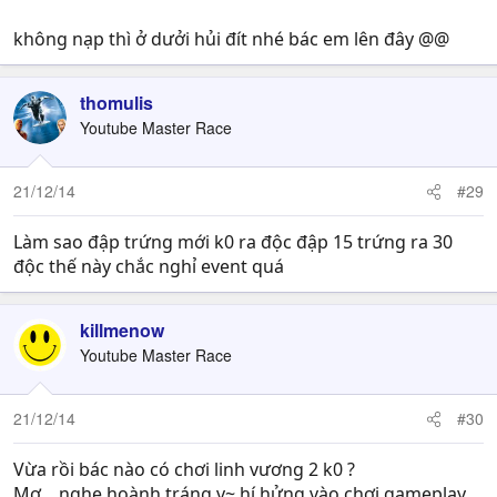
không nạp thì ở dưởi hủi đít nhé bác em lên đây @@
thomulis
Youtube Master Race
21/12/14
#29
Làm sao đập trứng mới k0 ra độc đập 15 trứng ra 30
độc thế này chắc nghỉ event quá
killmenow
Youtube Master Race
21/12/14
#30
Vừa rồi bác nào có chơi linh vương 2 k0 ?
Mợ... nghe hoành tráng v~ hí hửng vào chơi gameplay