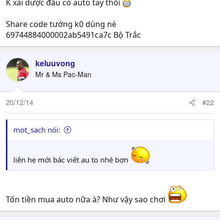
K xài dược đâu có auto tay thôi
Share code tướng k0 dùng nè
69744884000002ab5491ca7c Bộ Trắc
keluuvong
Mr & Ms Pac-Man
20/12/14
#22
mot_sach nói:
liên hẹ mới bác viết au to nhé bợn
Tốn tiền mua auto nữa à? Như vậy sao chơi