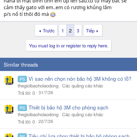
haha bí mật bình tĩnh em up lên sau.từ từ mấy bác sẽ
cảm thấy gato với em..em có rương khủng lắm
p/s nổ tí thôi đó mà
Trước
1
2
3
Tiếp
You must log in or register to reply here.
Similar threads
Vì sao nên chọn nón bảo hộ 3M không có lỗ?
PS
thegioibaoholaodong
Các quảng cáo khác
31/7/26
Trả lời
0
Thiết bị bảo hộ 3M cho phòng sạch
PS
thegioibaoholaodong
Các quảng cáo khác
22/7/26
Trả lời
0
Tiêu chí lựa chọn thiết bị bảo hộ phòng sạch
PS