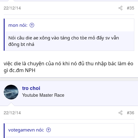
22/12/14
#35
mon nói:
Nói câu die ae xông vào táng cho tòe mỏ đấy sv vẫn
đông bt nhá
việc die là chuyện của nó khi nó đủ thu nhập bác làm éo
gì đc.đm NPH
tro choi
Youtube Master Race
22/12/14
#36
votegamevn nói: