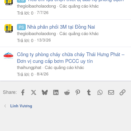
thegioibaoholaodong
Các quảng cáo khác
7/7/26
Trả lời
0
Nhà phân phối 3M tại Đồng Nai
PS
thegioibaoholaodong
Các quảng cáo khác
13/3/26
Trả lời
0
Công ty phòng cháy chữa cháy Thái Hưng Phát –
Đơn vị cung cấp bơm PCCC uy tín
thaihungphat
Các quảng cáo khác
8/4/26
Trả lời
0
Facebook
X
Bluesky
LinkedIn
Reddit
Pinterest
Tumblr
WhatsApp
Email
Li
Share:
Linh Vương