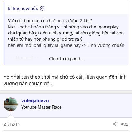
killmenow nói:
Vừa rồi bác nào có chơi linh vương 2 k0 ?
Mợ... nghe hoành tráng v~ hí hửng vào chơi gameplay
chả lquan bà gì đến Linh vương, lại còn giống hệt cái con
thiên tử hay hỏa phụng gì đó trc ra ý
nên em mới phải quay lại game này -> Linh Vương chuẩn
- - - Updated - - -
Click to expand...
Vừa rồi bác nào có chơi linh vương 2 k0 ?
Mợ... nghe hoành tráng v~ hí hửng vào chơi gameplay
nó nhái tên theo thôi mà chứ có cái ji liên quan đến linh
chả lquan bà gì đến Linh vương, lại còn giống hệt cái con
vương bản chuẩn đâu
thiên tử hay hỏa phụng gì đó trc ra ý
nên em mới phải quay lại game này -> Linh Vương chuẩn
votegamevn
Youtube Master Race
21/12/14
#32