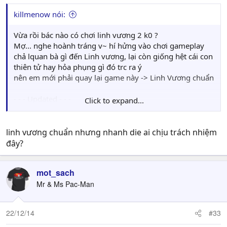
killmenow nói:
Vừa rồi bác nào có chơi linh vương 2 k0 ?
Mợ... nghe hoành tráng v~ hí hửng vào chơi gameplay
chả lquan bà gì đến Linh vương, lại còn giống hệt cái con
thiên tử hay hỏa phụng gì đó trc ra ý
nên em mới phải quay lại game này -> Linh Vương chuẩn
- - - Updated - - -
Click to expand...
Vừa rồi bác nào có chơi linh vương 2 k0 ?
Mợ... nghe hoành tráng v~ hí hửng vào chơi gameplay
linh vương chuẩn nhưng nhanh die ai chịu trách nhiệm
chả lquan bà gì đến Linh vương, lại còn giống hệt cái con
đây?
thiên tử hay hỏa phụng gì đó trc ra ý
nên em mới phải quay lại game này -> Linh Vương chuẩn
mot_sach
Mr & Ms Pac-Man
22/12/14
#33