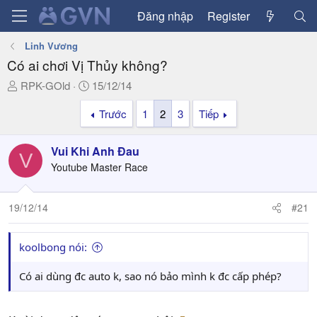
Đăng nhập
Register
Linh Vương
Có ai chơi Vị Thủy không?
T
N
RPK-GOld
15/12/14
h
g
Trước
1
2
3
Tiếp
r
à
e
y
a
g
Vui Khi Anh Đau
V
d
ử
Youtube Master Race
s
i
t
a
19/12/14
#21
r
t
koolbong nói:
e
r
Có ai dùng đc auto k, sao nó bảo mình k đc cấp phép?