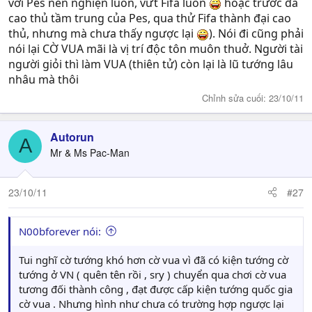
với Pes nên nghiện luôn, vứt Fifa luôn
hoặc trước đá
cao thủ tầm trung của Pes, qua thử Fifa thành đại cao
thủ, nhưng mà chưa thấy ngược lại
). Nói đi cũng phải
nói lại CỜ VUA mãi là vị trí độc tôn muôn thuở. Người tài
người giỏi thì làm VUA (thiên tử) còn lại là lũ tướng lâu
nhâu mà thôi
Chỉnh sửa cuối:
23/10/11
Autorun
A
Mr & Ms Pac-Man
23/10/11
#27
N00bforever nói:
Tui nghĩ cờ tướng khó hơn cờ vua vì đã có kiện tướng cờ
tướng ở VN ( quên tên rồi , sry ) chuyển qua chơi cờ vua
tương đối thành công , đạt được cấp kiện tướng quốc gia
cờ vua . Nhưng hình như chưa có trường hợp ngược lại