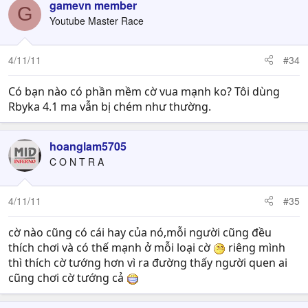
gamevn member
G
Youtube Master Race
4/11/11
#34
Có bạn nào có phần mềm cờ vua mạnh ko? Tôi dùng
Rbyka 4.1 ma vẫn bị chém như thường.
hoanglam5705
C O N T R A
4/11/11
#35
cờ nào cũng có cái hay của nó,mỗi người cũng đều
thích chơi và có thế mạnh ở mỗi loại cờ
riêng mình
thì thích cờ tướng hơn vì ra đường thấy người quen ai
cũng chơi cờ tướng cả