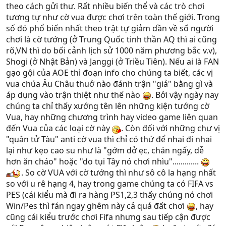
theo cách gửi thư. Rất nhiều biến thể và các trò chơi
tương tự như cờ vua được chơi trên toàn thế giới. Trong
số đó phổ biến nhất theo trật tự giảm dần về số người
chơi là cờ tướng (ở Trung Quốc tinh thần AQ thì ai cũng
rõ,VN thì do bối cảnh lịch sử 1000 năm phương bắc v.v),
Shogi (ở Nhật Bản) và Janggi (ở Triều Tiên). Nếu ai là FAN
gạo gội của AOE thì đoạn info cho chúng ta biết, các vị
vua chúa Âu Châu thuở nào đánh trận "giả" bằng gì và
áp dụng vào trận thiệt như thế nào
. Bởi vậy ngày nay
chúng ta chỉ thấy xướng tên lên những kiện tướng cờ
Vua, hay những chương trình hay video game liên quan
đến Vua của các loại cờ này
. Còn đối với những chư vị
"quân tử Tàu" anti cờ vua thì chỉ có thứ để nhai đi nhai
lại như kẹo cao su như là "gớm dở ẹc, chán ngấy, dễ
hơn ăn cháo" hoặc "do tụi Tây nó chơi nhìu".............
. So cờ VUA với cờ tướng thì như sô cô la hạng nhất
so với u rê hạng 4, hay trong game chúng ta có FIFA vs
PES (cái kiểu mà đi ra hàng PS1,2,3 thấy chúng nó chơi
Win/Pes thì fán ngay ghêm này cả quả đất chơi
, hay
cũng cái kiểu trước chơi Fifa nhưng sau tiếp cận được