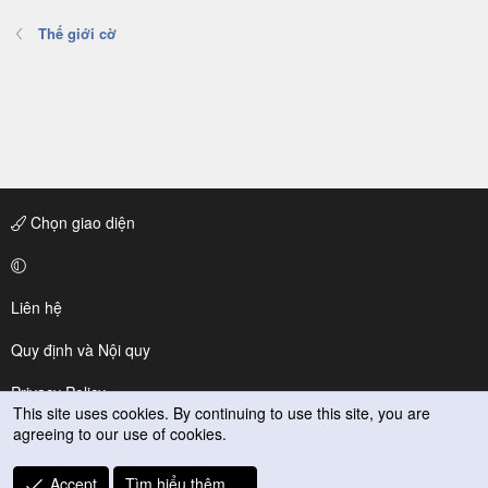
Thế giới cờ
Chọn giao diện
Liên hệ
Quy định và Nội quy
Privacy Policy
This site uses cookies. By continuing to use this site, you are
agreeing to our use of cookies.
Trợ giúp
R
Accept
Tìm hiểu thêm.…