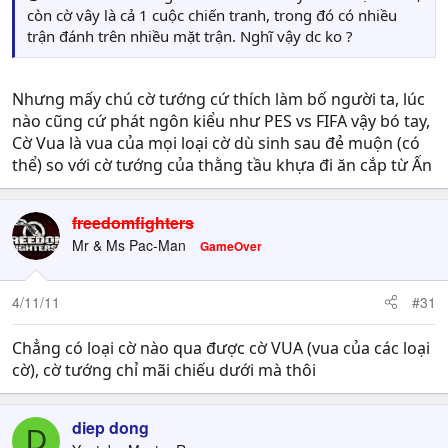
còn cờ vây là cả 1 cuộc chiến tranh, trong đó có nhiều
trận đánh trên nhiều mặt trận. Nghĩ vậy dc ko ?
Nhưng mấy chú cờ tướng cứ thích làm bố người ta, lúc
nào cũng cứ phát ngôn kiểu như PES vs FIFA vậy bó tay,
Cờ Vua là vua của mọi loại cờ dù sinh sau đẻ muộn (có
thể) so với cờ tướng của thằng tầu khựa đi ăn cắp từ Ấn
freedomfighters
Mr & Ms Pac-Man
GameOver
4/11/11
#31
Chẳng có loại cờ nào qua được cờ VUA (vua của các loại
cờ), cờ tướng chỉ mãi chiếu dưới mà thôi
diep dong
D