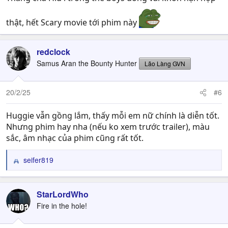
thật, hết Scary movie tới phim này
redclock
Samus Aran the Bounty Hunter
Lão Làng GVN
20/2/25
#6
Huggie vẫn gồng lắm, thấy mỗi em nữ chính là diễn tốt.
Nhưng phim hay nha (nếu ko xem trước trailer), màu
sắc, âm nhạc của phim cũng rất tốt.
seifer819
R
e
a
c
StarLordWho
t
Fire in the hole!
i
o