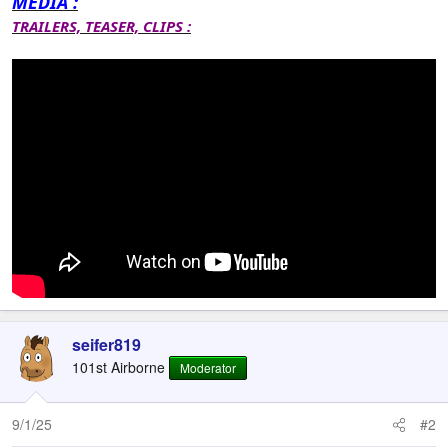
MEDIA :
TRAILERS, TEASER, CLIPS :
seifer819
101st Airborne
Moderator
9/1/25
#2