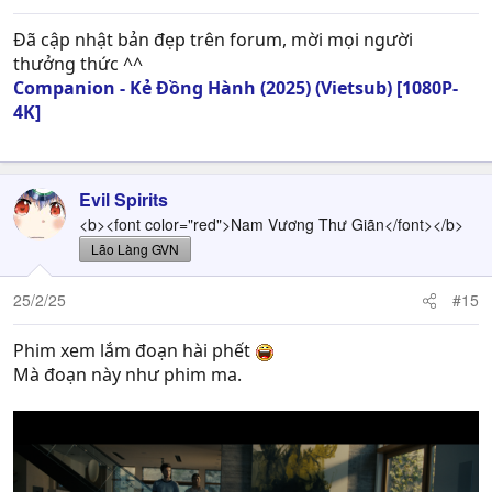
s
:
Đã cập nhật bản đẹp trên forum, mời mọi người
thưởng thức ^^
Companion - Kẻ Đồng Hành (2025) (Vietsub) [1080P-
4K]
Evil Spirits
<b><font color="red">Nam Vương Thư Giãn</font></b>
Lão Làng GVN
25/2/25
#15
Phim xem lắm đoạn hài phết
Mà đoạn này như phim ma.