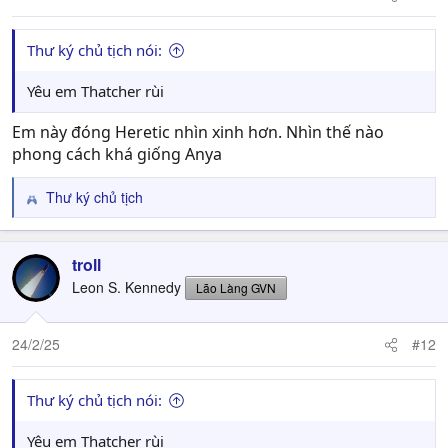
Thư ký chủ tịch nói:
Yêu em Thatcher rùi
Em này đóng Heretic nhìn xinh hơn. Nhìn thế nào
phong cách khá giống Anya
Thư ký chủ tịch
R
e
a
c
troll
t
Leon S. Kennedy
Lão Làng GVN
i
o
n
24/2/25
#12
s
:
Thư ký chủ tịch nói:
Yêu em Thatcher rùi