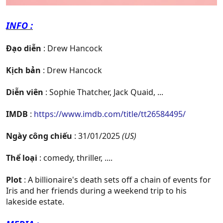
INFO :
Đạo diễn
: Drew Hancock
Kịch bản
: Drew Hancock
Diễn viên
: Sophie Thatcher, Jack Quaid, ...
IMDB
:
https://www.imdb.com/title/tt26584495/
Ngày công chiếu
: 31/01/2025
(US)
Thể loại
: comedy, thriller, ....
Plot
: A billionaire's death sets off a chain of events for
Iris and her friends during a weekend trip to his
lakeside estate.