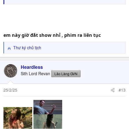
em này giờ đắt show nhỉ , phim ra liên tục
Thư ký chủ tịch
R
e
a
c
Heardless
t
Sith Lord Revan
Lão Làng GVN
i
o
n
25/2/25
#13
s
: