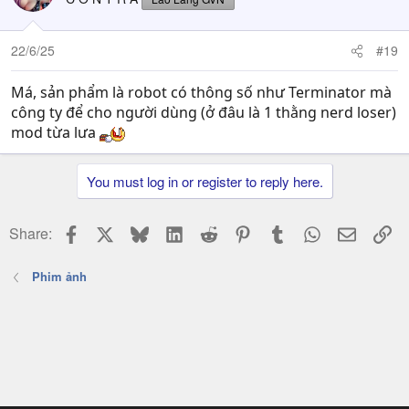
22/6/25
#19
Má, sản phẩm là robot có thông số như Terminator mà
công ty để cho người dùng (ở đâu là 1 thằng nerd loser)
mod từa lưa
You must log in or register to reply here.
Facebook
X
Bluesky
LinkedIn
Reddit
Pinterest
Tumblr
WhatsApp
Email
Li
Share:
Phim ảnh