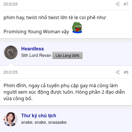
n
20/2/25
#7
s
:
phim hay, twist nhỏ twist lớn tè le coi phê như
Promising Young Woman vậy
Heardless
Sith Lord Revan
Lão Làng GVN
20/2/25
#8
Phim đỉnh, ngay cả tuyến phụ cặp gay mà cũng làm
người xem xúc động được luôn. Hóng phần 2 đạo diễn
vừa công bố.
Thư ký chủ tịch
snake, snake, snaaaake