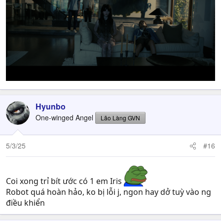
Hyunbo
One-winged Angel
Lão Làng GVN
5/3/25
#16
Coi xong trỉ bít ước có 1 em Iris
Robot quá hoàn hảo, ko bị lỗi j, ngon hay dở tuỳ vào ng
điều khiển