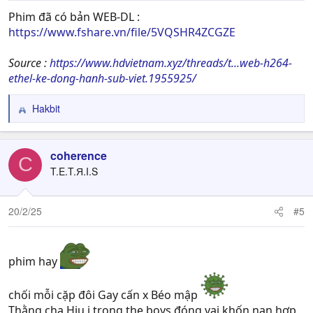
Phim đã có bản WEB-DL :
https://www.fshare.vn/file/5VQSHR4ZCGZE
Source :
https://www.hdvietnam.xyz/threads/t...web-h264-
ethel-ke-dong-hanh-sub-viet.1955925/
Hakbit
R
e
a
c
coherence
C
t
T.E.T.Я.I.S
i
o
n
20/2/25
#5
s
:
phim hay
chối mỗi cặp đôi Gay cấn x Béo mập
Thằng cha Hiu i trong the boys đóng vai khốn nạn hợp