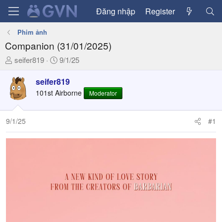
Đăng nhập
Register
Phim ảnh
Companion (31/01/2025)
T
N
seifer819
9/1/25
h
g
r
à
seifer819
e
y
101st Airborne
Moderator
a
g
d
ử
9/1/25
#1
s
i
t
a
r
t
e
r