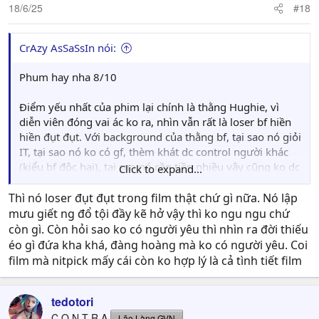
18/6/25
#18
CrAzy AsSaSsIn nói:
Phum hay nha 8/10
Điểm yếu nhất của phim lại chính là thằng Hughie, vì
diễn viên đóng vai ác ko ra, nhìn vẫn rất là loser bf hiền
hiền đụt đụt. Với background của thằng bf, tại sao nó giỏi
IT, tại sao nó ko có gf, thèm khát dc control người khác
(kiểu bf độc hại), tại sao nó cần tiền nhiều vậy cũng ko dc
Click to expand...
khai thác đủ thuyết phục. thêm mấy cái này nữa là 9/10
Thì nó loser đụt đụt trong film thật chứ gì nữa. Nó lập
mưu giết ng đổ tội đầy kẽ hở vậy thì ko ngu ngu chứ
còn gì. Còn hỏi sao ko có người yêu thì nhìn ra đời thiếu
éo gì đứa kha khá, đàng hoàng mà ko có người yêu. Coi
film mà nitpick mấy cái còn ko hợp lý là cả tình tiết film
tedotori
C O N T R A
Lão Làng GVN