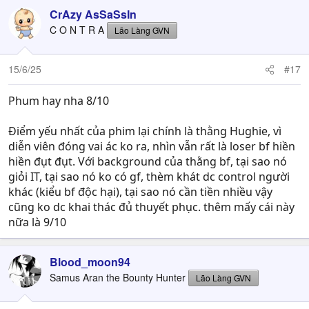
CrAzy AsSaSsIn
C O N T R A
Lão Làng GVN
15/6/25
#17
Phum hay nha 8/10
Điểm yếu nhất của phim lại chính là thằng Hughie, vì
diễn viên đóng vai ác ko ra, nhìn vẫn rất là loser bf hiền
hiền đụt đụt. Với background của thằng bf, tại sao nó
giỏi IT, tại sao nó ko có gf, thèm khát dc control người
khác (kiểu bf độc hại), tại sao nó cần tiền nhiều vậy
cũng ko dc khai thác đủ thuyết phục. thêm mấy cái này
nữa là 9/10
Blood_moon94
Samus Aran the Bounty Hunter
Lão Làng GVN