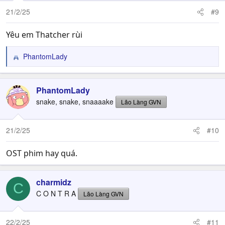
21/2/25
#9
Yêu em Thatcher rùi
PhantomLady
R
e
a
c
PhantomLady
t
snake, snake, snaaaake
Lão Làng GVN
i
o
n
21/2/25
#10
s
:
OST phim hay quá.
charmidz
C
C O N T R A
Lão Làng GVN
22/2/25
#11