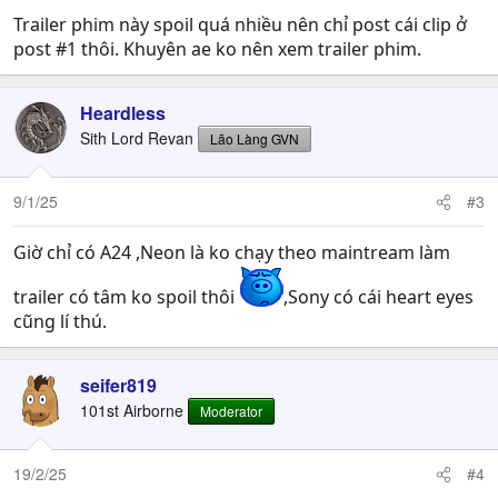
Trailer phim này spoil quá nhiều nên chỉ post cái clip ở
post #1 thôi. Khuyên ae ko nên xem trailer phim.
Heardless
Sith Lord Revan
Lão Làng GVN
9/1/25
#3
Giờ chỉ có A24 ,Neon là ko chạy theo maintream làm
trailer có tâm ko spoil thôi
,Sony có cái heart eyes
cũng lí thú.
seifer819
101st Airborne
Moderator
19/2/25
#4