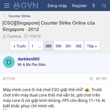
Đăng nhập
Register
Counter Strike
[CSO][Singapore] Counter Strike Online của
Singapore - 2012
T
N
Orpheus
17/2/12
h
g
Trước
1
…
389
390
391
392
Tiếp
r
à
e
y
a
g
darklion003
D
d
ử
Mr & Ms Pac-Man
s
i
t
a
2/11/13
#7,761
r
t
Máy mình core i5 mà chơi CSO giật thế nhỉ?
. Trước
e
chơi trên máy dual core thôi mà vẫn bt, giờ chơi trên
r
máy core i5 nó giật kinh khủng. FPS còn đúng 11~14. Ai
biết khắc phục chỉ mình với.