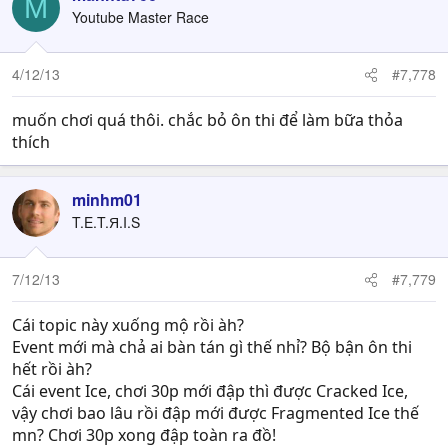
M
Youtube Master Race
4/12/13
#7,778
muốn chơi quá thôi. chắc bỏ ôn thi để làm bữa thỏa
thích
minhm01
T.E.T.Я.I.S
7/12/13
#7,779
Cái topic này xuống mộ rồi àh?
Event mới mà chả ai bàn tán gì thế nhỉ? Bộ bận ôn thi
hết rồi àh?
Cái event Ice, chơi 30p mới đập thì được Cracked Ice,
vậy chơi bao lâu rồi đập mới được Fragmented Ice thế
mn? Chơi 30p xong đập toàn ra đồ!