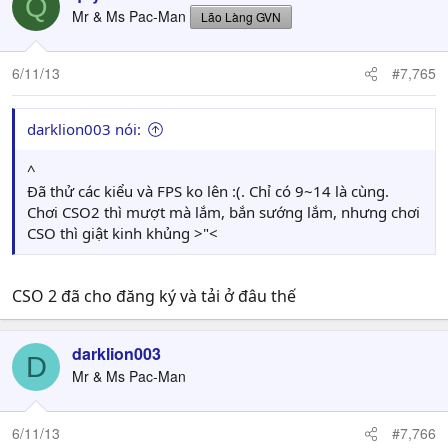
Q
Mr & Ms Pac-Man
Lão Làng GVN
6/11/13
#7,765
darklion003 nói:
^
Đã thử các kiểu và FPS ko lên :(. Chỉ có 9~14 là cùng.
Chơi CSO2 thì mượt mà lắm, bắn sướng lắm, nhưng chơi
CSO thì giật kinh khủng >"<
CSO 2 đã cho đăng ký và tải ở đâu thế
darklion003
D
Mr & Ms Pac-Man
6/11/13
#7,766