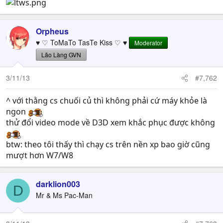
Orpheus
♥ ♡ ToMaTo TasTe Kiss ♡ ♥
Moderator
Lão Làng GVN
3/11/13
#7,762
^ với thằng cs chuối củ thì không phải cứ máy khỏe là
ngon
thử đổi video mode về D3D xem khắc phục được không
btw: theo tôi thấy thì chạy cs trên nền xp bao giờ cũng
mượt hơn W7/W8
darklion003
D
Mr & Ms Pac-Man