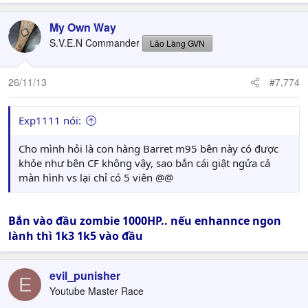
My Own Way
S.V.E.N Commander
Lão Làng GVN
26/11/13
#7,774
Exp1111 nói:
Cho mình hỏi là con hàng Barret m95 bên này có được
khỏe như bên CF không vậy, sao bắn cái giật ngửa cả
màn hình vs lại chỉ có 5 viên @@
Bắn vào đầu zombie 1000HP.. nếu enhannce ngon
lành thì 1k3 1k5 vào đầu
evil_punisher
E
Youtube Master Race