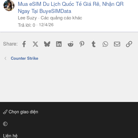
Mua eSIM Du Lịch Quốc Tế Giá Rẻ, Nhận QR
Ngay Tại BuyeSIMData
Lee Suzy
Các quảng cáo khác
12/4/26
Trả lời
0
Facebook
X
Bluesky
LinkedIn
Reddit
Pinterest
Tumblr
WhatsApp
Email
Li
Share:
Counter Strike
Chọn giao diện
Liên hệ