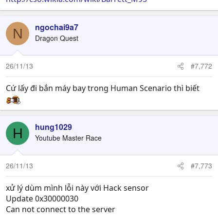
ngochai9a7
N
Dragon Quest
26/11/13
#7,772
Cứ lấy đi bắn máy bay trong Human Scenario thì biết
hung1029
H
Youtube Master Race
26/11/13
#7,773
xử lý dùm mình lỗi này với Hack sensor
Update 0x30000030
Can not connect to the server