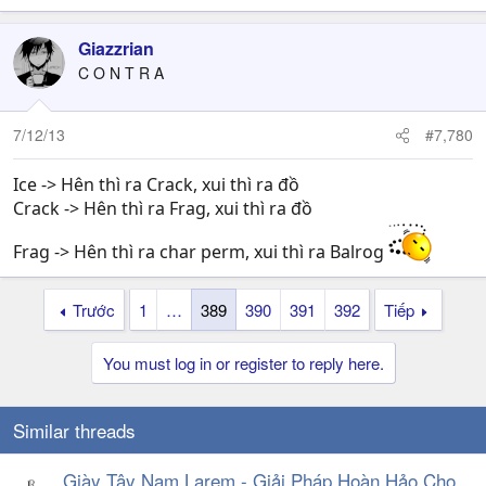
Giazzrian
C O N T R A
7/12/13
#7,780
Ice -> Hên thì ra Crack, xui thì ra đồ
Crack -> Hên thì ra Frag, xui thì ra đồ
Frag -> Hên thì ra char perm, xui thì ra Balrog
Trước
1
…
389
390
391
392
Tiếp
You must log in or register to reply here.
Similar threads
Giày Tây Nam Larem - Giải Pháp Hoàn Hảo Cho