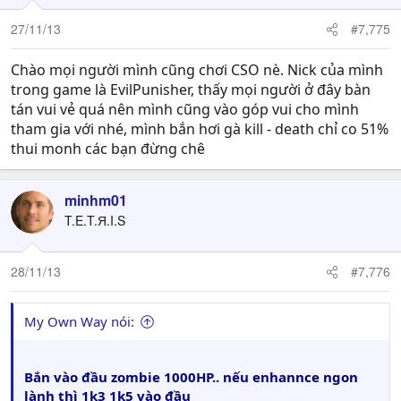
27/11/13
#7,775
Chào mọi người mình cũng chơi CSO nè. Nick của mình
trong game là EvilPunisher, thấy mọi người ở đây bàn
tán vui vẻ quá nên mình cũng vào góp vui cho mình
tham gia với nhé, mình bắn hơi gà kill - death chỉ co 51%
thui monh các bạn đừng chê
minhm01
T.E.T.Я.I.S
28/11/13
#7,776
My Own Way nói:
Bắn vào đầu zombie 1000HP.. nếu enhannce ngon
lành thì 1k3 1k5 vào đầu