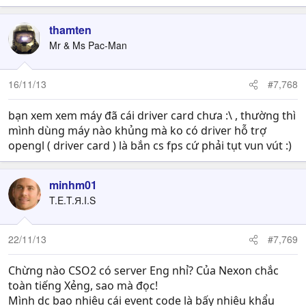
thamten
Mr & Ms Pac-Man
16/11/13
#7,768
bạn xem xem máy đã cái driver card chưa :\ , thường thì
mình dùng máy nào khủng mà ko có driver hỗ trợ
opengl ( driver card ) là bắn cs fps cứ phải tụt vun vút :)
minhm01
T.E.T.Я.I.S
22/11/13
#7,769
Chừng nào CSO2 có server Eng nhỉ? Của Nexon chắc
toàn tiếng Xẻng, sao mà đọc!
Mình dc bao nhiêu cái event code là bấy nhiêu khẩu