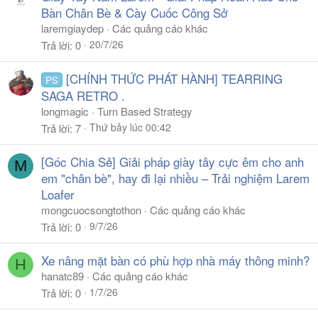
Bàn Chân Bè & Cày Cuốc Công Sở
laremgiaydep
Các quảng cáo khác
20/7/26
Trả lời
0
[CHÍNH THỨC PHÁT HÀNH] TEARRING
PS
SAGA RETRO .
longmagic
Turn Based Strategy
Thứ bảy lúc 00:42
Trả lời
7
[Góc Chia Sẻ] Giải pháp giày tây cực êm cho anh
M
em "chân bè", hay đi lại nhiều – Trải nghiệm Larem
Loafer
mongcuocsongtothon
Các quảng cáo khác
9/7/26
Trả lời
0
Xe nâng mặt bàn có phù hợp nhà máy thông minh?
H
hanatc89
Các quảng cáo khác
1/7/26
Trả lời
0