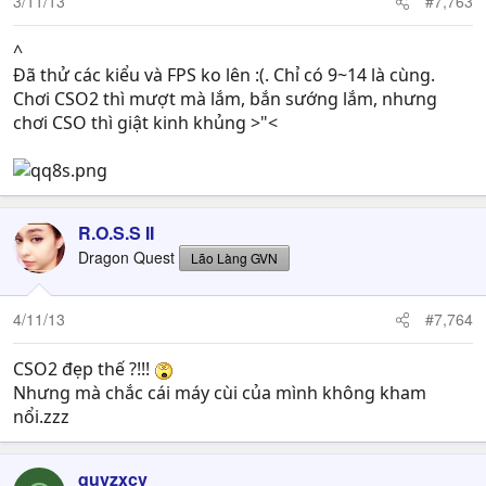
3/11/13
#7,763
^
Đã thử các kiểu và FPS ko lên :(. Chỉ có 9~14 là cùng.
Chơi CSO2 thì mượt mà lắm, bắn sướng lắm, nhưng
chơi CSO thì giật kinh khủng >"<
R.O.S.S II
Dragon Quest
Lão Làng GVN
4/11/13
#7,764
CSO2 đẹp thế ?!!!
Nhưng mà chắc cái máy cùi của mình không kham
nổi.zzz
quyzxcv