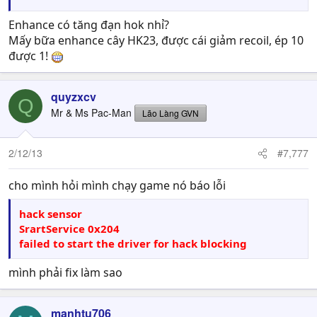
Enhance có tăng đạn hok nhỉ?
Mấy bữa enhance cây HK23, được cái giảm recoil, ép 10
được 1!
quyzxcv
Q
Mr & Ms Pac-Man
Lão Làng GVN
2/12/13
#7,777
cho mình hỏi mình chạy game nó báo lỗi
hack sensor
SrartService 0x204
failed to start the driver for hack blocking
mình phải fix làm sao
manhtu706