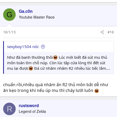
Ga.c0n
G
Youtube Master Race
16/1/13
#16
sexyboy1504 nói:
Như đá banh thường thôi
Lúc mới biết đá sút mu thủ
môn toàn tìm chỗ núp. Còn lúc tập cứa lòng thì đết sút
mu lại được
Đá cứ nhăm nhăm R2 nhiều lúc tiếc lắm....
chuẩn rồi,nhiều quá nhăm ấn R2 thủ môn bắt dễ như
ăn kẹo trong khi nếu úp mu thì cháy lưới luôn
rustsword
R
Legend of Zelda