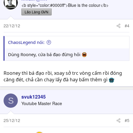
<b style="color:#0000ff">Blue is the colour</b>
Lão Làng GVN
22/12/12
#4
ChaosLegend nói:
Dùng Rooney, cứa bá đạo đừng hỏi
Rooney thì bá đạo rồi, xoay sở trc vòng cấm rồi đóng
căng đét, chả cần chạy lấy đà hay bấm thêm gì
svuk12345
S
Youtube Master Race
25/12/12
#5