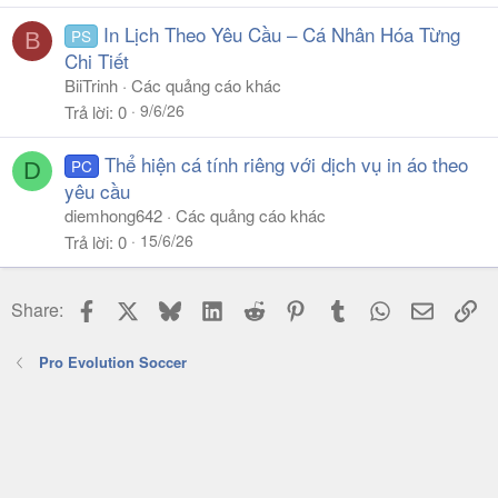
In Lịch Theo Yêu Cầu – Cá Nhân Hóa Từng
PS
B
Chi Tiết
BiiTrinh
Các quảng cáo khác
9/6/26
Trả lời
0
Thể hiện cá tính riêng với dịch vụ in áo theo
PC
D
yêu cầu
diemhong642
Các quảng cáo khác
15/6/26
Trả lời
0
Facebook
X
Bluesky
LinkedIn
Reddit
Pinterest
Tumblr
WhatsApp
Email
Li
Share:
Pro Evolution Soccer