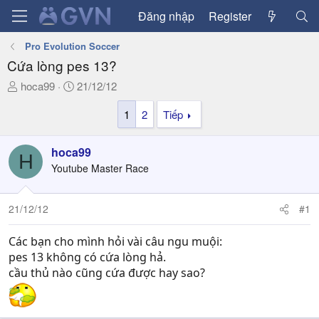
Đăng nhập
Register
Pro Evolution Soccer
Cứa lòng pes 13?
T
N
hoca99
21/12/12
h
g
1
2
Tiếp
r
à
e
y
a
g
hoca99
H
d
ử
Youtube Master Race
s
i
t
a
21/12/12
#1
r
t
Các bạn cho mình hỏi vài câu ngu muội:
e
pes 13 không có cứa lòng hả.
r
cầu thủ nào cũng cứa được hay sao?