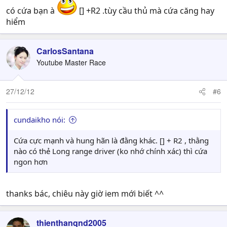
có cứa bạn à
[] +R2 .tùy cầu thủ mà cứa căng hay
hiểm
CarlosSantana
Youtube Master Race
27/12/12
#6
cundaikho nói:
Cứa cực mạnh và hung hãn là đằng khác. [] + R2 , thằng
nào có thẻ Long range driver (ko nhớ chính xác) thì cứa
ngon hơn
thanks bác, chiêu này giờ iem mới biết ^^
thienthanqnd2005