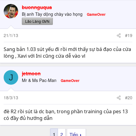
buonnguqua
Bị anh Tày dộng chày vào họng
GameOver
Lão Làng GVN
21/1/13
#19
Sang bản 1.03 sút yếu đi rồi mới thấy sự bá đạo của cứa
lòng , Xavi với Ini cũng cứa dễ vào vl
jetmoon
J
Mr & Ms Pac-Man
GameOver
18/3/13
#20
đè R2 rồi sút là dc bạn, trong phần training của pes 13
có đầy đủ hướng dẫn
1
2
Tiếp