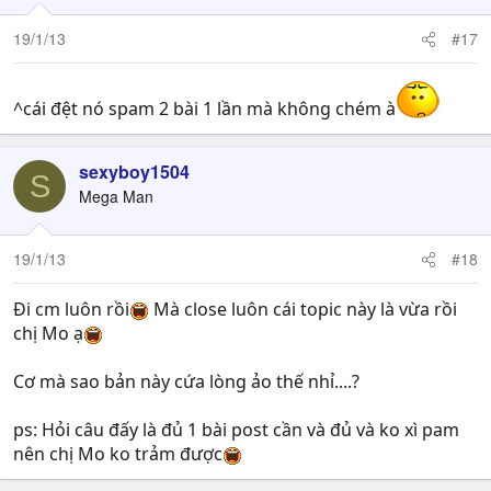
19/1/13
#17
^cái đệt nó spam 2 bài 1 lần mà không chém à
sexyboy1504
S
Mega Man
19/1/13
#18
Đi cm luôn rồi
Mà close luôn cái topic này là vừa rồi
chị Mo ạ
Cơ mà sao bản này cứa lòng ảo thế nhỉ....?
ps: Hỏi câu đấy là đủ 1 bài post cần và đủ và ko xì pam
nên chị Mo ko trảm được