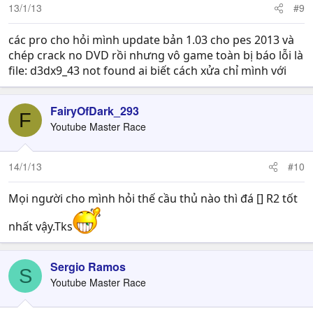
13/1/13
#9
các pro cho hỏi mình update bản 1.03 cho pes 2013 và
chép crack no DVD rồi nhưng vô game toàn bị báo lỗi là
file: d3dx9_43 not found ai biết cách xửa chỉ mình với
FairyOfDark_293
F
Youtube Master Race
14/1/13
#10
Mọi người cho mình hỏi thế cầu thủ nào thì đá [] R2 tốt
nhất vậy.Tks
Sergio Ramos
S
Youtube Master Race