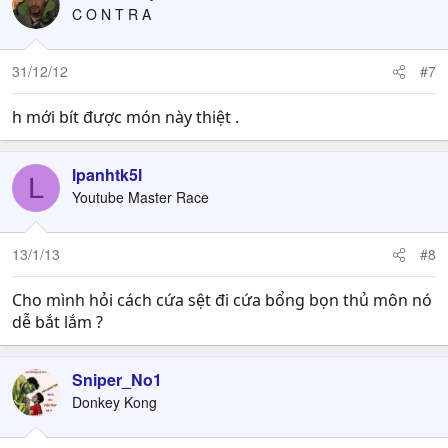
C O N T R A
31/12/12
#7
h mới bít được món này thiệt .
lpanhtk5l
L
Youtube Master Race
13/1/13
#8
Cho mình hỏi cách cứa sệt đi cứa bổng bọn thủ môn nó
dễ bắt lắm ?
Sniper_No1
Donkey Kong