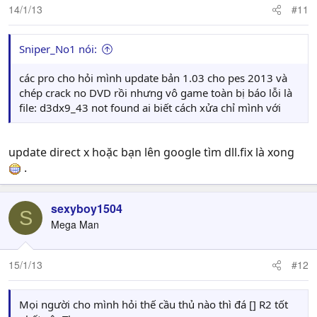
14/1/13
#11
Sniper_No1 nói:
các pro cho hỏi mình update bản 1.03 cho pes 2013 và
chép crack no DVD rồi nhưng vô game toàn bị báo lỗi là
file: d3dx9_43 not found ai biết cách xửa chỉ mình với
update direct x hoặc bạn lên google tìm dll.fix là xong
.
sexyboy1504
S
Mega Man
15/1/13
#12
Mọi người cho mình hỏi thế cầu thủ nào thì đá [] R2 tốt