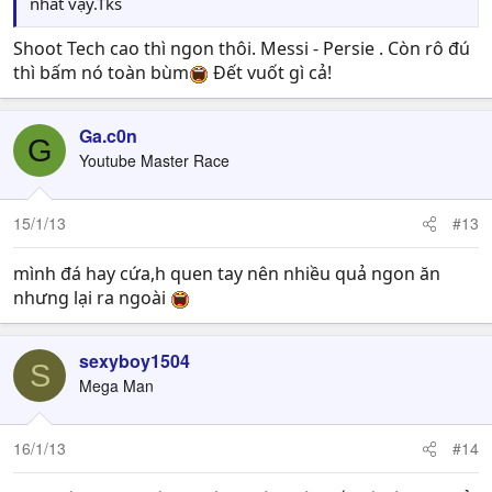
nhất vậy.Tks
Shoot Tech cao thì ngon thôi. Messi - Persie . Còn rô đú
thì bấm nó toàn bùm
Đết vuốt gì cả!
Ga.c0n
G
Youtube Master Race
15/1/13
#13
mình đá hay cứa,h quen tay nên nhiều quả ngon ăn
nhưng lại ra ngoài
sexyboy1504
S
Mega Man
16/1/13
#14