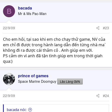
bacada
B
Mr & Ms Pac-Man
22/9/09
#23
Cho em hỏi, tại sao khi em cho chạy thử game, NV của
em chỉ đi được trong hành lang dẫn đến từng nhà ma`
không đi ra được cái thảm cỏ . Anh giúp em với.
PS cảm ơn vì anh đã tận tình giúp em trong thời giah
qua:)
prince of games
Space Marine Doomguy
Lão Làng GVN
22/9/09
#24
bacada nói: