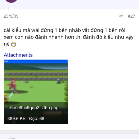
23/9/09
#27
cái kiểu mà wái đứng 1 bên nhâb vật đứng 1 bên rồi
xem con nào đánh nhanh hơn thì đánh đó.kiểu như vậy
nè
Attachments
fr5bse9hc9qop2ffzfhn.png
389.6 KB · Đọc: 66