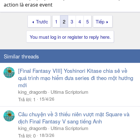
action là erase event
Trước
1
2
3
4
5
Tiếp
You must log in or register to reply here.
Similar threads
[Final Fantasy VIII] Yoshinori Kitase chia sẻ về
quá trình mạo hiểm đưa series đi theo một hướng
mới
king_dragontb
Ultima Scriptorium
15/4/26
Trả lời
1
Câu chuyện về 3 thiếu niên vượt mặt Square và
dịch Final Fantasy V sang tiếng Anh
king_dragontb
Ultima Scriptorium
18/3/26
Trả lời
0