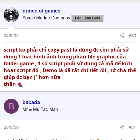
prince of games
Space Marine Doomguy
Lão Làng GVN
24/9/09
#30
script ko phải chỉ copy past là dùng đc còn phải sử
dụng 1 loạt hình ảnh trong phần file graphic của
folder game , 1 số script phải sử dụng cả mã để kích
hoạt script đó , Demo là đã rất chi tiết rồi , tớ chả thể
giúp đc bạn j` hơn nữa
thân
bacada
B
Mr & Ms Pac-Man
26/9/09
#31