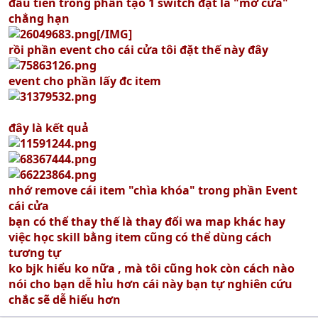
đầu tiên trong phần tạo 1 switch đặt là "mở cửa"
chẳng hạn
[/IMG]
rồi phần event cho cái cửa tôi đặt thế này đây
event cho phần lấy đc item
đây là kết quả
nhớ remove cái item "chìa khóa" trong phần Event
cái cửa
bạn có thể thay thế là thay đổi wa map khác hay
việc học skill bằng item cũng có thể dùng cách
tương tự
ko bjk hiểu ko nữa , mà tôi cũng hok còn cách nào
nói cho bạn dễ hỉu hơn cái này bạn tự nghiên cứu
chắc sẽ dễ hiểu hơn