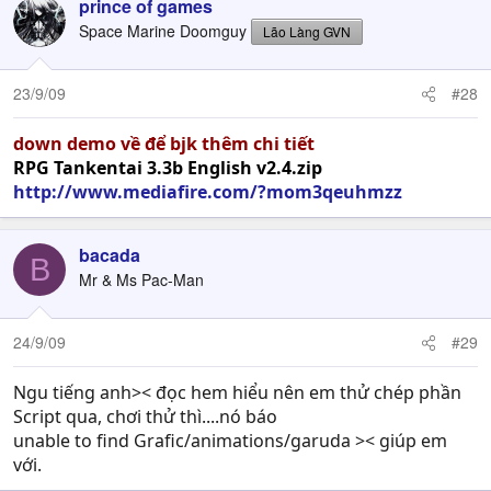
prince of games
Space Marine Doomguy
Lão Làng GVN
23/9/09
#28
down demo về để bjk thêm chi tiết
RPG Tankentai 3.3b English v2.4.zip
http://www.mediafire.com/?mom3qeuhmzz
bacada
B
Mr & Ms Pac-Man
24/9/09
#29
Ngu tiếng anh>< đọc hem hiểu nên em thử chép phần
Script qua, chơi thử thì....nó báo
unable to find Grafic/animations/garuda >< giúp em
với.