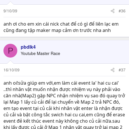
9/10/09
#36
anh ơi cho em xin cái nick chat để có gì để liên lạc em
cũng đang tập maker map cảm ơn trước nha anh
pbdlk4
P
Youtube Master Race
16/10/09
#37
anh oi!sửa giúp em với,em làm cái event la' hai cu cai'
..thì nhân vật muốn nhận được nhiệm vụ này phải vào
căn nhà(Map2) gặp NPC nhận nhiệm vụ sao đó quay trở
lại Map 1 lấy củ cải để lại chuyển về Map 2 trả NPC đó,
em tạo event tại củ cải khi nhân vật enter là nhận được
củ cải và bật công tắc swich hai cu cai,em cũng để erase
event đẻ kết thúc event này không cho củ cải nữa.sau
khi lấy được củ cải ở Map 1 nhân vật quay trở lại map 2