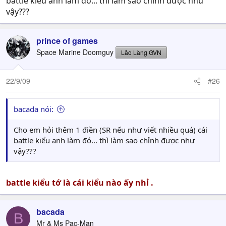
battle kiểu anh làm đó... thì làm sao chỉnh được như
vậy???
prince of games
Space Marine Doomguy
Lão Làng GVN
22/9/09
#26
bacada nói:
Cho em hỏi thêm 1 điền (SR nếu như viết nhiều quá) cái
battle kiểu anh làm đó... thì làm sao chỉnh được như
vậy???
battle kiểu tớ là cái kiểu nào ấy nhỉ .
bacada
B
Mr & Ms Pac-Man