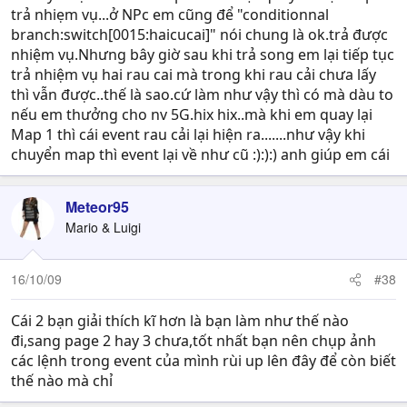
trả nhiẹm vụ...ở NPc em cũng để "conditionnal
branch:switch[0015:haicucai]" nói chung là ok.trả được
nhiệm vụ.Nhưng bây giờ sau khi trả song em lại tiếp tục
trả nhiệm vụ hai rau cai mà trong khi rau cải chưa lấy
thì vẫn được..thế là sao.cứ làm như vậy thì có mà dàu to
nếu em thưởng cho nv 5G.hix hix..mà khi em quay lại
Map 1 thì cái event rau cải lại hiện ra.......như vậy khi
chuyển map thì event lại về như cũ :):):) anh giúp em cái
Meteor95
Mario & Luigi
16/10/09
#38
Cái 2 bạn giải thích kĩ hơn là bạn làm như thế nào
đi,sang page 2 hay 3 chưa,tốt nhất bạn nên chụp ảnh
các lệnh trong event của mình rùi up lên đây để còn biết
thế nào mà chỉ