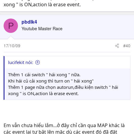
vẫn được..thế là sao.cứ làm như vậy thì có mà dàu to nếu
xong " is ON,action là erase event.
em thưởng cho nv 5G.hix hix..mà khi em quay lại Map 1
thì cái event rau cải lại hiện ra.......như vậy khi chuyển
pbdlk4
map thì event lại về như cũ :):):) anh giúp em cái
P
Youtube Master Race
17/10/09
#40
lucifekit nói:
Thêm 1 cái switch " hái xong " nữa.
Khi hái củ cải xong thì turn on " hái xong"
Thêm 1 page nữa chọn autorun,điều kiện switch " hái
xong " is ON,action là erase event.
Em vẫn chưa hiểu lắm...ở đây chỉ cần qua MAP khác là
các event lại tự bật lên mặc dù các event đó đã đặt