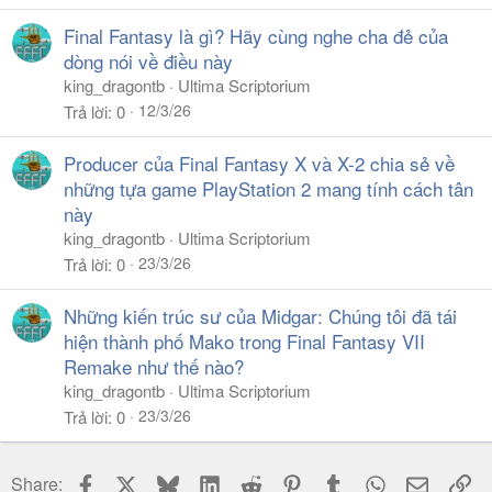
Final Fantasy là gì? Hãy cùng nghe cha đẻ của
dòng nói về điều này
king_dragontb
Ultima Scriptorium
12/3/26
Trả lời
0
Producer của Final Fantasy X và X-2 chia sẻ về
những tựa game PlayStation 2 mang tính cách tân
này
king_dragontb
Ultima Scriptorium
23/3/26
Trả lời
0
Những kiến trúc sư của Midgar: Chúng tôi đã tái
hiện thành phố Mako trong Final Fantasy VII
Remake như thế nào?
king_dragontb
Ultima Scriptorium
23/3/26
Trả lời
0
Facebook
X
Bluesky
LinkedIn
Reddit
Pinterest
Tumblr
WhatsApp
Email
Li
Share: