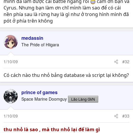
mình đã làm được cái battle ngang rồi
cám ơn bạn và
Cyrus. Nhưng bạn làm ơn chĩ mình làm sao để có cái
nền phía sau là rừng hay là gì như ở trong hình mình đã
pót ở phía trên không
medassin
The Pride of Hiigara
1/10/09
#32
Có cách nào thu nhỏ bảng database và script lại không?
prince of games
Space Marine Doomguy
Lão Làng GVN
1/10/09
#33
thu nhỏ là sao , mà thu nhỏ lại để làm gì