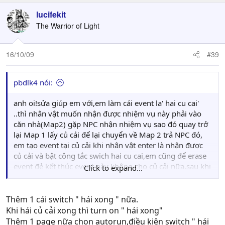
lucifekit
The Warrior of Light
16/10/09
#39
pbdlk4 nói:
anh oi!sửa giúp em với,em làm cái event la' hai cu cai'
..thì nhân vật muốn nhận được nhiệm vụ này phải vào
căn nhà(Map2) gặp NPC nhận nhiệm vụ sao đó quay trở
lại Map 1 lấy củ cải để lại chuyển về Map 2 trả NPC đó,
em tạo event tại củ cải khi nhân vật enter là nhận được
củ cải và bật công tắc swich hai cu cai,em cũng để erase
event đẻ kết thúc event này không cho củ cải nữa.sau khi
Click to expand...
lấy được củ cải ở Map 1 nhân vật quay trở lại map 2 trả
nhiẹm vụ...ở NPc em cũng để "conditionnal
branch:switch[0015:haicucai]" nói chung là ok.trả được
Thêm 1 cái switch " hái xong " nữa.
nhiệm vụ.Nhưng bây giờ sau khi trả song em lại tiếp tục
Khi hái củ cải xong thì turn on " hái xong"
trả nhiệm vụ hai rau cai mà trong khi rau cải chưa lấy thì
Thêm 1 page nữa chọn autorun,điều kiện switch " hái