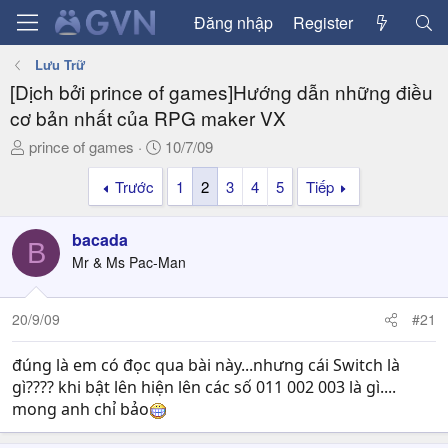
Đăng nhập
Register
Lưu Trữ
[Dịch bởi prince of games]Hướng dẫn những điều
cơ bản nhất của RPG maker VX
T
N
prince of games
10/7/09
h
g
Trước
1
2
3
4
5
Tiếp
r
à
e
y
a
g
bacada
B
d
ử
Mr & Ms Pac-Man
s
i
t
a
20/9/09
#21
r
t
đúng là em có đọc qua bài này...nhưng cái Switch là
e
gì???? khi bật lên hiện lên các số 011 002 003 là gì....
r
mong anh chỉ bảo