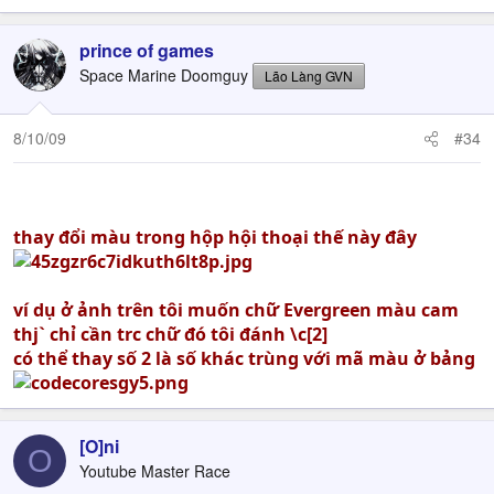
prince of games
Space Marine Doomguy
Lão Làng GVN
8/10/09
#34
thay đổi màu trong hộp hội thoại thế này đây
ví dụ ở ảnh trên tôi muốn chữ Evergreen màu cam
thj` chỉ cần trc chữ đó tôi đánh \c[2]
có thể thay số 2 là số khác trùng với mã màu ở bảng
[O]ni
O
Youtube Master Race