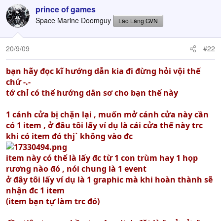
prince of games
Space Marine Doomguy
Lão Làng GVN
20/9/09
#22
bạn hãy đọc kĩ hướng dẫn kia đi đừng hỏi vội thế
chứ -.-
tớ chỉ có thể hướng dẫn sơ cho bạn thế này
1 cánh cửa bị chặn lại , muốn mở cánh cửa này cần
có 1 item , ở đâu tôi lấy ví dụ là cái cửa thế này trc
khi có item đó thj` không vào đc
item này có thể là lấy đc từ 1 con trùm hay 1 họp
rương nào đó , nói chung là 1 event
ở đây tôi lấy ví dụ là 1 graphic mà khi hoàn thành sẽ
nhận đc 1 item
(item bạn tự làm trc đó)