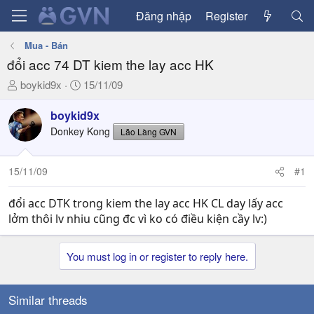
Đăng nhập
Register
Mua - Bán
đổi acc 74 DT kiem the lay acc HK
T
N
boykid9x
15/11/09
h
g
r
à
boykid9x
e
y
Donkey Kong
Lão Làng GVN
a
g
d
ử
15/11/09
#1
s
i
t
a
đổi acc DTK trong kiem the lay acc HK CL day lấy acc
r
lởm thôi lv nhiu cũng đc vì ko có điều kiện cầy lv:)
t
e
You must log in or register to reply here.
r
Similar threads