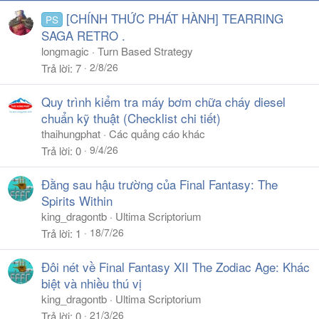
[CHÍNH THỨC PHÁT HÀNH] TEARRING
PS
SAGA RETRO .
longmagic
Turn Based Strategy
2/8/26
Trả lời
7
Quy trình kiểm tra máy bơm chữa cháy diesel
chuẩn kỹ thuật (Checklist chi tiết)
thaihungphat
Các quảng cáo khác
9/4/26
Trả lời
0
Đằng sau hậu trường của Final Fantasy: The
Spirits Within
king_dragontb
Ultima Scriptorium
18/7/26
Trả lời
1
Đôi nét về Final Fantasy XII The Zodiac Age: Khác
biệt và nhiều thú vị
king_dragontb
Ultima Scriptorium
21/3/26
Trả lời
0