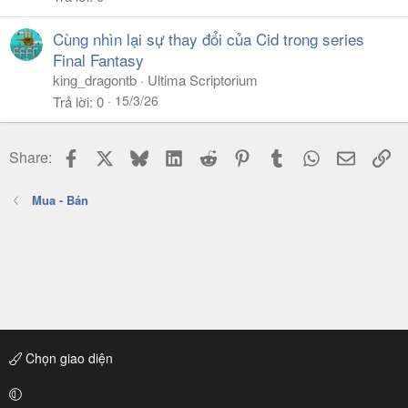
Cùng nhìn lại sự thay đổi của Cid trong series
Final Fantasy
king_dragontb
Ultima Scriptorium
15/3/26
Trả lời
0
Facebook
X
Bluesky
LinkedIn
Reddit
Pinterest
Tumblr
WhatsApp
Email
Li
Share:
Mua - Bán
Chọn giao diện