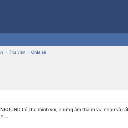
ận
Thư viện
Chia sẻ
NBOUND thì cho mình với, những âm thanh vui nhộn và rất 
....