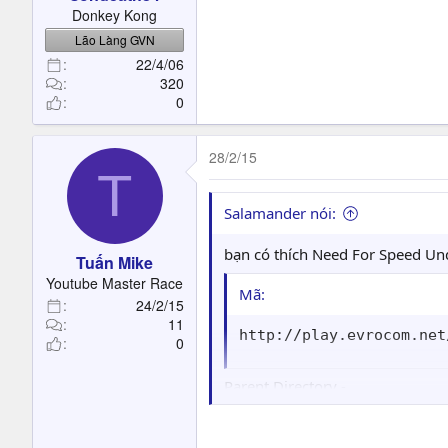
t
Donkey Kong
e
Lão Làng GVN
r
22/4/06
320
0
28/2/15
T
Salamander nói:
bạn có thích Need For Speed Un
Tuấn Mike
Youtube Master Race
Mã:
24/2/15
11
http://play.evrocom.net
0
Parent Directory -
01 - SNOOP DOGG FT THE DOORS
02 - CAPONE - I Need Speed.mp