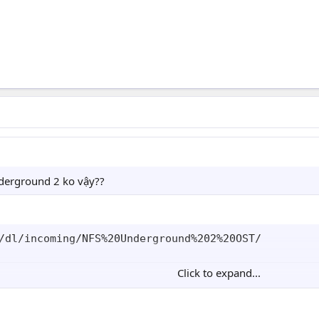
derground 2 ko vậy??
/dl/incoming/NFS%20Underground%202%20OST/
Click to expand...
 - Riders On The Storm(Fredwreck Remix).mp3 13-Dec-2004 2
3 13-Dec-2004 21:55 4.2M