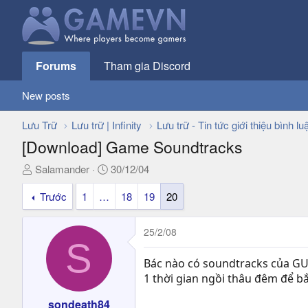
Forums
Tham gia Discord
New posts
Lưu Trữ
Lưu trữ | Infinity
Lưu trữ - Tin tức giới thiệu bình lu
[Download] Game Soundtracks
T
N
Salamander
30/12/04
h
g
Trước
1
…
18
19
20
r
à
e
y
a
g
25/2/08
d
ử
S
s
i
Bác nào có soundtracks của GU
t
1 thời gian ngồi thâu đêm để bắn
a
r
sondeath84