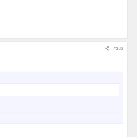
#382
1:54 8.1M