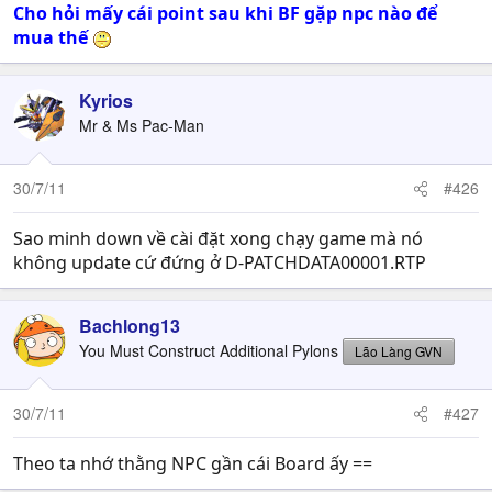
Cho hỏi mấy cái point sau khi BF gặp npc nào để
mua thế
Kyrios
Mr & Ms Pac-Man
30/7/11
#426
Sao minh down về cài đặt xong chạy game mà nó
không update cứ đứng ở D-PATCHDATA00001.RTP
Bachlong13
You Must Construct Additional Pylons
Lão Làng GVN
30/7/11
#427
Theo ta nhớ thằng NPC gần cái Board ấy ==