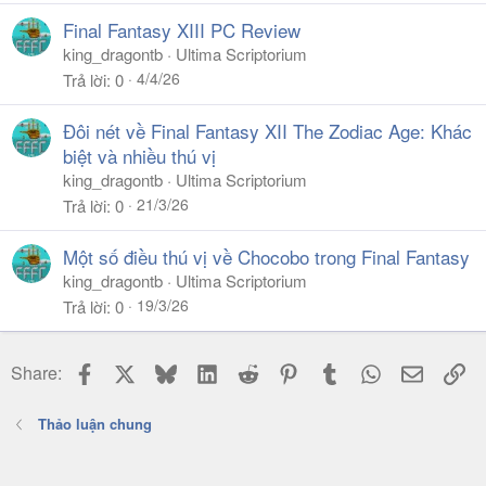
Final Fantasy XIII PC Review
king_dragontb
Ultima Scriptorium
4/4/26
Trả lời
0
Đôi nét về Final Fantasy XII The Zodiac Age: Khác
biệt và nhiều thú vị
king_dragontb
Ultima Scriptorium
21/3/26
Trả lời
0
Một số điều thú vị về Chocobo trong Final Fantasy
king_dragontb
Ultima Scriptorium
19/3/26
Trả lời
0
Facebook
X
Bluesky
LinkedIn
Reddit
Pinterest
Tumblr
WhatsApp
Email
Li
Share:
Thảo luận chung