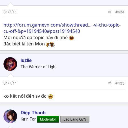
31/7/11
#434
http://forum.gamevn.com/showthread....-vi-chu-topic-
cu-off-&p=19194540#post19194540
Mọi người qa topic này đi nhé
đặc biệt là tên Mon
luzlie
The Warrior of Light
31/7/11
#435
ko kết nối đến sv đc
Diệp Thanh
Kirin Tor
Moderator
Lão Làng GVN