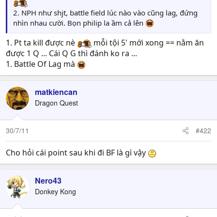
2. NPH như shjt, battle field lúc nào vào cũng lag, đứng
nhìn nhau cười. Bọn philip la ầm cả lên
1. Pt ta kill được nè
mỗi tội 5' mới xong == nằm ăn
được 1 Q ... Cái Q G thì đánh ko ra ...
1. Battle Of Lag mà
matkiencan
Dragon Quest
30/7/11
#422
Cho hỏi cái point sau khi đi BF là gì vậy
Nero43
Donkey Kong