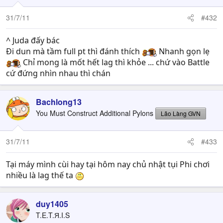
31/7/11
#432
^ Juda đấy bác
Đi dun mà tầm full pt thì đánh thích
Nhanh gọn lẹ
Chỉ mong là mốt hết lag thì khỏe ... chứ vào Battle
cứ đứng nhìn nhau thì chán
Bachlong13
You Must Construct Additional Pylons
Lão Làng GVN
31/7/11
#433
Tại máy mình cùi hay tại hôm nay chủ nhật tụi Phi chơi
nhiều là lag thế ta
duy1405
T.E.T.Я.I.S