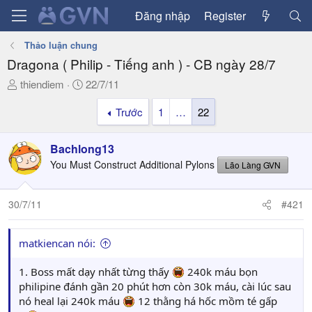
Đăng nhập
Register
Thảo luận chung
Dragona ( Philip - Tiếng anh ) - CB ngày 28/7
T
N
thiendiem
22/7/11
h
g
Trước
1
…
22
r
à
e
y
a
g
Bachlong13
d
ử
You Must Construct Additional Pylons
Lão Làng GVN
s
i
t
a
30/7/11
#421
r
t
matkiencan nói:
e
r
1. Boss mất dạy nhất từng thấy
240k máu bọn
philipine đánh gần 20 phút hơn còn 30k máu, cài lúc sau
nó heal lại 240k máu
12 thằng há hốc mồm té gấp