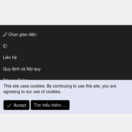
Chọn giao diện
Liên hệ
Quy định và Nội quy
Privacy Policy
This site uses cookies. By continuing to use this site, you are
agreeing to our use of cookies.
Trợ giúp
R
Accept
Tìm hiểu thêm.…
S
S