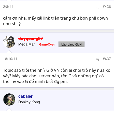
2/8/11
#436
cám ơn nha. mấy cái link trên trang chủ bọn phil down
như sh. ý.
duyquang27
Mega Man
GameOver
Lão Làng GVN
18/10/11
#437
Topic sao trôi thế nhỉ? Giờ VN còn ai chơi trò này nữa ko
vậy? Mấy bác chơi server nào, tên G và những ng` có
thể inv vào G để mình biết đg pm.
cabaler
Donkey Kong