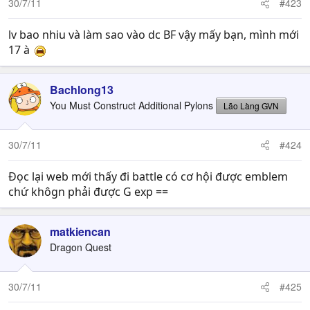
30/7/11
#423
lv bao nhiu và làm sao vào dc BF vậy mấy bạn, mình mới
17 à
Bachlong13
You Must Construct Additional Pylons
Lão Làng GVN
30/7/11
#424
Đọc lại web mới thấy đi battle có cơ hội được emblem
chứ khôgn phải được G exp ==
matkiencan
Dragon Quest
30/7/11
#425