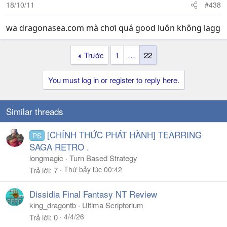
18/10/11
#438
wa dragonasea.com mà chơi quá good luôn không lagg
Trước
1
…
22
You must log in or register to reply here.
Similar threads
[CHÍNH THỨC PHÁT HÀNH] TEARRING
PS
SAGA RETRO .
longmagic
Turn Based Strategy
Thứ bảy lúc 00:42
Trả lời
7
Dissidia Final Fantasy NT Review
king_dragontb
Ultima Scriptorium
4/4/26
Trả lời
0