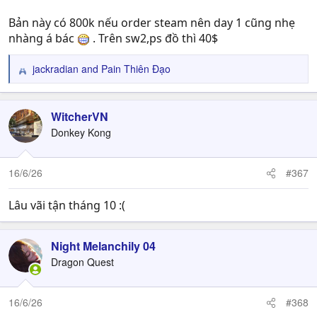
Bản này có 800k nếu order steam nên day 1 cũng nhẹ
nhàng á bác
. Trên sw2,ps đồ thì 40$
jackradian
and
Pain Thiên Đạo
R
e
a
c
WitcherVN
t
Donkey Kong
i
o
n
16/6/26
#367
s
:
Lâu vãi tận tháng 10 :(
Night Melanchily 04
Dragon Quest
16/6/26
#368