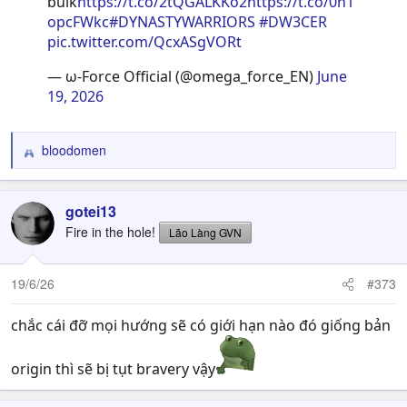
bulk
https://t.co/2tQGALKKo2
https://t.co/0n1
opcFWkc
#DYNASTYWARRIORS
#DW3CER
pic.twitter.com/QcxASgVORt
— ω-Force Official (@omega_force_EN)
June
19, 2026
bloodomen
R
e
a
c
gotei13
t
Fire in the hole!
Lão Làng GVN
i
o
n
19/6/26
#373
s
:
chắc cái đỡ mọi hướng sẽ có giới hạn nào đó giống bản
origin thì sẽ bị tụt bravery vậy