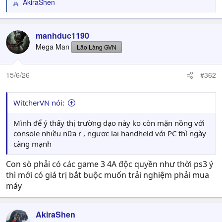
AkiraShen
R
e
a
c
manhduc1190
t
Mega Man
Lão Làng GVN
i
o
n
15/6/26
#362
s
:
WitcherVN nói:
Mình để ý thấy thị trường dạo này ko còn mặn nồng với
console nhiều nữa r , ngược lại handheld với PC thì ngày
càng mạnh
Con sò phải có các game 3 4A độc quyền như thời ps3 ý
thì mới có giá trị bắt buộc muốn trải nghiệm phải mua
máy
AkiraShen