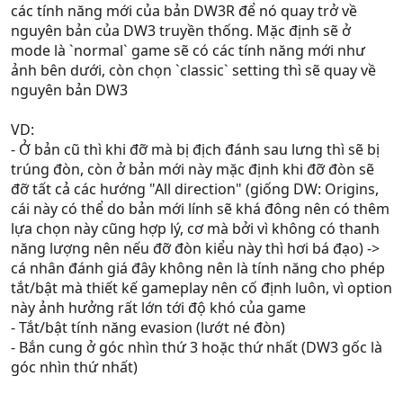
các tính năng mới của bản DW3R để nó quay trở về
nguyên bản của DW3 truyền thống. Mặc định sẽ ở
mode là `normal` game sẽ có các tính năng mới như
ảnh bên dưới, còn chọn `classic` setting thì sẽ quay về
nguyên bản DW3
VD:
- Ở bản cũ thì khi đỡ mà bị địch đánh sau lưng thì sẽ bị
trúng đòn, còn ở bản mới này mặc định khi đỡ đòn sẽ
đỡ tất cả các hướng "All direction" (giống DW: Origins,
cái này có thể do bản mới lính sẽ khá đông nên có thêm
lựa chọn này cũng hợp lý, cơ mà bởi vì không có thanh
năng lượng nên nếu đỡ đòn kiểu này thì hơi bá đạo) ->
cá nhân đánh giá đây không nên là tính năng cho phép
tắt/bật mà thiết kế gameplay nên cố định luôn, vì option
này ảnh hưởng rất lớn tới độ khó của game
- Tắt/bật tính năng evasion (lướt né đòn)
- Bắn cung ở góc nhìn thứ 3 hoặc thứ nhất (DW3 gốc là
góc nhìn thứ nhất)