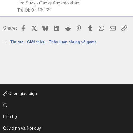
Lee Suzy
Các quảng cáo khác
12/4/26
Trả lời
0
Facebook
X
Bluesky
LinkedIn
Reddit
Pinterest
Tumblr
WhatsApp
Email
Li
Share:
Tin tức - Giới thiệu - Thảo luận chung về game
Chọn giao diện
Liên hệ
Quy định và Nội quy