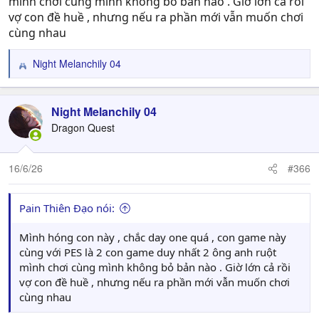
mình chơi cùng mình không bỏ bản nào . Giờ lớn cả rồi
vợ con đề huề , nhưng nếu ra phần mới vẫn muốn chơi
cùng nhau
Night Melanchily 04
R
e
a
c
Night Melanchily 04
t
Dragon Quest
i
o
n
16/6/26
#366
s
:
Pain Thiên Đạo nói:
Mình hóng con này , chắc day one quá , con game này
cùng với PES là 2 con game duy nhất 2 ông anh ruột
mình chơi cùng mình không bỏ bản nào . Giờ lớn cả rồi
vợ con đề huề , nhưng nếu ra phần mới vẫn muốn chơi
cùng nhau