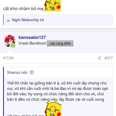
Nguồn:
cất kho nhảm bỏ mẹ
Utilize Weapon Fusion and take weapons and
Night Melanchily 04
materials to forge different weapons with
R
e
new skills and attributes.
a
Create your ultimate weapon, according to
c
kanosaizo127
your
t
Crash Bandicoot
wishes.
https://t.co/2tQGALKKo2
https://t.co/0
Lão Làng GVN
i
n1opcFWkc
#DYNASTYWARRIORS
#DW3CER
o
pic.twitter.com/ZDYDgnBWTy
n
9/7/26
#377
s
— ω-Force Official (@omega_force_EN)
June
:
18, 2026
Sharius nói:
Thế thì chắc lại giống bản 8 à, vũ khí cuối lấy chưng cho
vui, vũ khí cận cuối mới là bá đạo vì nó ép được toàn opt
bố đời vào, hy vọng có chức năng đổi skin cho vk, chứ
bản 8 đéo có chức năng này, lấy được cái vk cuối xong