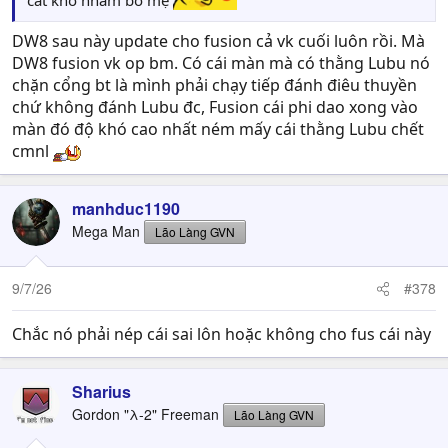
cất kho nhảm bỏ mẹ
DW8 sau này update cho fusion cả vk cuối luôn rồi. Mà
DW8 fusion vk op bm. Có cái màn mà có thằng Lubu nó
chặn cổng bt là mình phải chạy tiếp đánh điêu thuyền
chứ không đánh Lubu đc, Fusion cái phi dao xong vào
màn đó độ khó cao nhất ném mấy cái thằng Lubu chết
cmnl
manhduc1190
Mega Man
Lão Làng GVN
9/7/26
#378
Chắc nó phải nép cái sai lôn hoặc không cho fus cái này
Sharius
Gordon "λ-2" Freeman
Lão Làng GVN