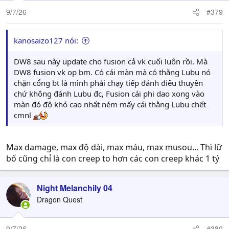
9/7/26
#379
kanosaizo127 nói:
DW8 sau này update cho fusion cả vk cuối luôn rồi. Mà
DW8 fusion vk op bm. Có cái màn mà có thằng Lubu nó
chặn cổng bt là mình phải chạy tiếp đánh điêu thuyền
chứ không đánh Lubu đc, Fusion cái phi dao xong vào
màn đó độ khó cao nhất ném mấy cái thằng Lubu chết
cmnl
Max damage, max độ dài, max máu, max musou... Thì lữ
bố cũng chỉ là con creep to hơn các con creep khác 1 tý
Night Melanchily 04
Dragon Quest
9/7/26
#380