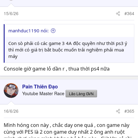
15/6/26
#364
manhduc1190 nói:
Con sò phải có các game 3 4A độc quyền như thời ps3 ý
thì mới có giá trị bắt buộc muốn trải nghiệm phải mua
máy
Console giờ game lỏ dần r , thua thời ps4 nữa
Pain Thiên Đạo
Youtube Master Race
Lão Làng GVN
16/6/26
#365
Mình hóng con này , chắc day one quá , con game này
cùng với PES là 2 con game duy nhất 2 ông anh ruột