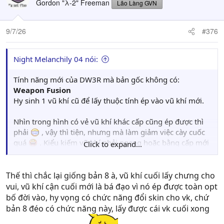
Gordon "λ-2" Freeman
Lão Làng GVN
i
o
n
9/7/26
#376
s
:
Night Melanchily 04 nói:
Tính năng mới của DW3R mà bản gốc không có:
Weapon Fusion
Hy sinh 1 vũ khí cũ để lấy thuộc tính ép vào vũ khí mới.
Nhìn trong hình có vẻ vũ khí khác cấp cũng ép được thì
phải
, vậy thì tiện, nhưng mà làm giảm việc cày cuốc
quá
. Kiểu kiếm vũ khí phải ngang hoặc bằng cấp mới
Click to expand...
ép được sẽ tạo thêm động lực "cày" hơn, cá nhân thì DW
là dòng mình thích cày đi cày lại, nên chả vấn đề gì cho
lắm. (Cơ mà nếu làm như mình nói thì cái vụ lụm vũ khí
Thế thì chắc lại giống bản 8 à, vũ khí cuối lấy chưng cho
cấp cuối phải cho phép làm đi làm lại nhiều lần để kiếm
vui, vũ khí cận cuối mới là bá đạo vì nó ép được toàn opt
vũ khí ép được)
bố đời vào, hy vọng có chức năng đổi skin cho vk, chứ
bản 8 đéo có chức năng này, lấy được cái vk cuối xong
View attachment 765463