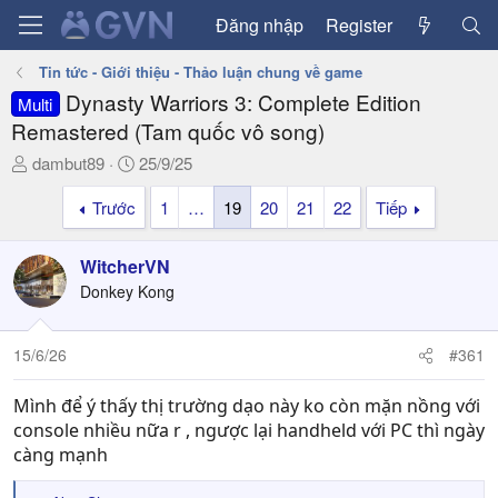
Đăng nhập
Register
Tin tức - Giới thiệu - Thảo luận chung về game
Dynasty Warriors 3: Complete Edition
Multi
Remastered (Tam quốc vô song)
T
N
dambut89
25/9/25
h
g
Trước
1
…
19
20
21
22
Tiếp
r
à
e
y
a
g
WitcherVN
d
ử
Donkey Kong
s
i
t
a
15/6/26
#361
r
t
Mình để ý thấy thị trường dạo này ko còn mặn nồng với
e
console nhiều nữa r , ngược lại handheld với PC thì ngày
r
càng mạnh