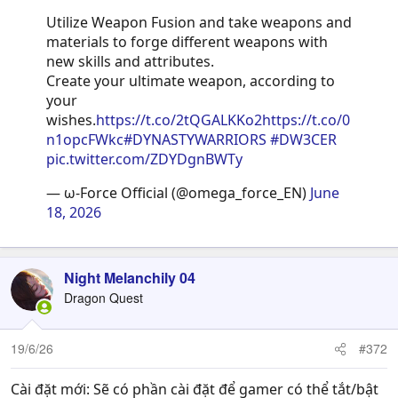
Utilize Weapon Fusion and take weapons and
materials to forge different weapons with
new skills and attributes.
Create your ultimate weapon, according to
your
wishes.
https://t.co/2tQGALKKo2
https://t.co/0
n1opcFWkc
#DYNASTYWARRIORS
#DW3CER
pic.twitter.com/ZDYDgnBWTy
— ω-Force Official (@omega_force_EN)
June
18, 2026
Night Melanchily 04
Dragon Quest
19/6/26
#372
Cài đặt mới: Sẽ có phần cài đặt để gamer có thể tắt/bật