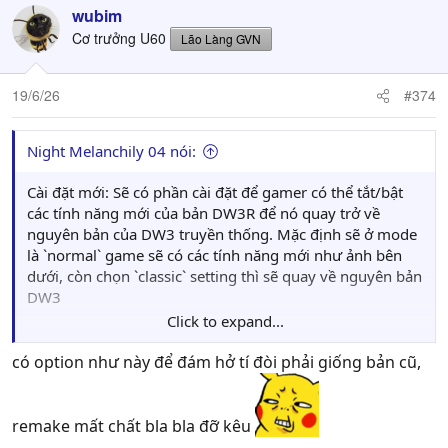
wubim
Cơ trưởng U60
Lão Làng GVN
19/6/26
#374
Night Melanchily 04 nói:
Cài đặt mới: Sẽ có phần cài đặt để gamer có thể tắt/bật
các tính năng mới của bản DW3R để nó quay trở về
nguyên bản của DW3 truyền thống. Mặc định sẽ ở mode
là `normal` game sẽ có các tính năng mới như ảnh bên
dưới, còn chọn `classic` setting thì sẽ quay về nguyên bản
DW3
Click to expand...
VD:
- Ở bản cũ thì khi đỡ mà bị địch đánh sau lưng thì sẽ bị
có option như này để đám hở tí đòi phải giống bản cũ,
trúng đòn, còn ở bản mới này mặc định khi đỡ đòn sẽ đỡ
tất cả các hướng "All direction" (giống DW: Origins, cái
này có thể do bản mới lính sẽ khá đông nên có thêm lựa
remake mất chất bla bla đỡ kêu
chọn này cũng hợp lý, cơ mà bởi vì không có thanh năng