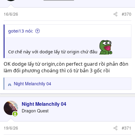
16/6/26
#370
gotei13 nói:
Cơ chế này với dodge lấy từ origin chứ đâu
OK dodge lấy từ origin,còn perfect guard rồi phản đòn
làm đối phương choáng thì có từ bản 3 gốc rồi
Night Melanchily 04
R
e
a
c
Night Melanchily 04
t
Dragon Quest
i
o
n
19/6/26
#371
s