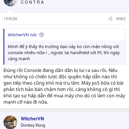
C O N T R A
15/6/26
#363
WitcherVN nói:
Mình để ý thấy thị trường dạo này ko còn mặn nồng với
console nhiều nữa r , ngược lại handheld với PC thì ngày
càng mạnh
Đúng rồi Console đang dần dần bị lui ra sau rồi. Nếu
như không có chiến lược độc quyền hấp dẫn nào thì
gen tiếp theo cũng khó mà trụ lắm. Máy ps5 bữa có bài
phân tích bảo bán chậm hơn rồi, càng không có gì thì
khó tạo sự hấp dẫn để mua máy cho dù có làm con máy
mạnh cỡ nào đi nữa.
WitcherVN
Donkey Kong