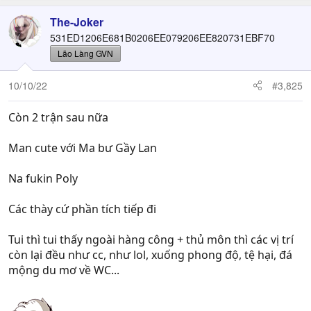
The-Joker
531ED1206E681B0206EE079206EE820731EBF70
Lão Làng GVN
10/10/22
#3,825
Còn 2 trận sau nữa
Man cute với Ma bư Gầy Lan
Na fukin Poly
Các thày cứ phần tích tiếp đi
Tui thì tui thấy ngoài hàng công + thủ môn thì các vị trí
còn lại đều như cc, như lol, xuống phong độ, tệ hại, đá
mộng du mơ về WC...