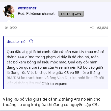
westerner
Red, Pokémon champion
Lão Làng GVN
10/10/22
#3,824
disaster nói:
Quả đầu ai gọi là bỏ cánh. Giờ cứ bàn nào Liv thua mà có
thằng TAA đứng trong phạm vi đấy là đổ cho nó, toàn
các bố xem bóng đá kiểu mộc mạc. Quả đấy đội hình
đang dồn qua trái (phải của Arsenal) nên RB bó vào giữa
là đúng rồi. Việc bị chọc khe giữa CB và RB, lỗi ở thằng
RM/DM ko track back và ông Van Dijk ko hold line để bắt
việt vị thằng lẻn xuống.
Click to expand...
Thằng VVD từ đầu mùa giờ đá như kak nhưng ít người để
ý vì danh tiếng, thằng TAA toàn bị đem ra tế thay.
Vâng RB bó vào giữa để cánh 2 thằng Ars nó lên cho
thoáng . trong khi giữa thì đang có nguyên cặp CB .