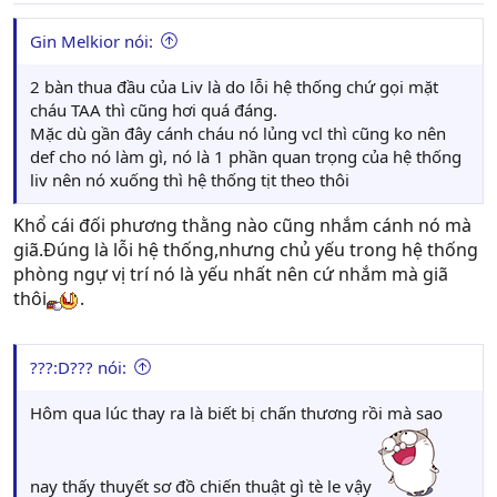
Gin Melkior nói:
2 bàn thua đầu của Liv là do lỗi hệ thống chứ gọi mặt
cháu TAA thì cũng hơi quá đáng.
Mặc dù gần đây cánh cháu nó lủng vcl thì cũng ko nên
def cho nó làm gì, nó là 1 phần quan trọng của hệ thống
liv nên nó xuống thì hệ thống tịt theo thôi
Khổ cái đối phương thằng nào cũng nhắm cánh nó mà
giã.Đúng là lỗi hệ thống,nhưng chủ yếu trong hệ thống
phòng ngự vị trí nó là yếu nhất nên cứ nhắm mà giã
thôi
.
???:D??? nói:
Hôm qua lúc thay ra là biết bị chấn thương rồi mà sao
nay thấy thuyết sơ đồ chiến thuật gì tè le vậy