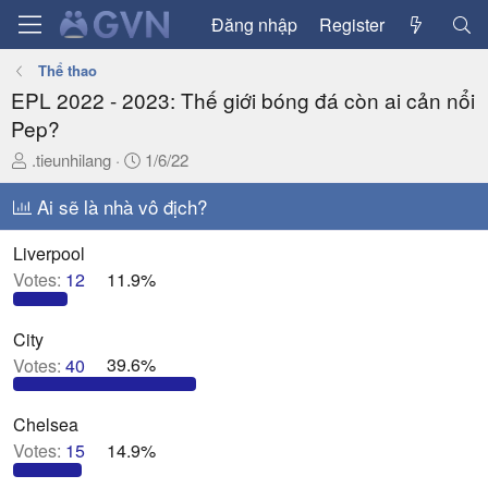
Đăng nhập
Register
Thể thao
EPL 2022 - 2023: Thế giới bóng đá còn ai cản nổi
Pep?
T
N
.tieunhilang
1/6/22
h
g
r
Ai sẽ là nhà vô địch?
à
e
y
a
g
Liverpool
d
ử
Votes:
12
11.9%
s
i
t
City
a
Votes:
40
39.6%
r
t
e
Chelsea
r
Votes:
15
14.9%