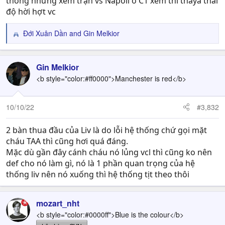
thống nhưng xem trận vs Napoli ở C1 xem thì thaya thái
độ hời hợt vc
Đới Xuân Dần
and
Gin Melkior
R
e
a
c
Gin Melkior
t
<b style="color:#ff0000">Manchester is red</b>
i
o
n
10/10/22
#3,832
s
:
2 bàn thua đầu của Liv là do lỗi hệ thống chứ gọi mặt
cháu TAA thì cũng hơi quá đáng.
Mặc dù gần đây cánh cháu nó lủng vcl thì cũng ko nên
def cho nó làm gì, nó là 1 phần quan trọng của hệ
thống liv nên nó xuống thì hệ thống tịt theo thôi
mozart_nht
<b style="color:#0000ff">Blue is the colour</b>