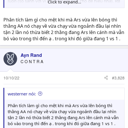
luôn (so sánh với vị trí cái chấm pen cho dễ hiểu nhá). RB
Click to expand...
(Trent) tiếp tục phải bó vào giữa lấp khoảng trống RCB để
lại. Nói cách khác thì khi đội hình cân bằng (ko lệch bên
nào) thì chỗ thằng Trent vốn là của Matip và chỗ của
Phân tích làm gì cho mệt khi mà Ars vừa lên bóng thì
Matip vốn là của VVD. Tình huống này cực kỳ cơ bản
thằng AA nó chạy về vừa chạy vừa ngoảnh đầu lại nhìn
luôn.
tận 2 lần nó thừa biết 2 thằng đang Ars lên cánh mà vẫn
View attachment 445198
bó vào trong thì đến ạ . trong khi đó giữa đang 1 vs 1 .
Sau đó bóng được đẩy rất nhanh vào giữa. Nào nhìn đi, 6
Ayn Rand
áo đỏ vs 5 áo trắng. Lúc này thì lại đến ông VVD bị loại
khỏi phương trình, lấy mẹ đâu ra "nguyên cặp CB ở
C O N T R A
giữa". Phía bên phải của Liverpool gần như là phải 2v4
rồi (ông Henderson đuổi sau đít nó chứ ko can thiệp
10/10/22
#3,828
được gì), kèm đằng giời. Thứ nhất là tình huống quá
nhanh ko thể thay đổi khu vực phòng thủ kịp. Thứ hai là
nếu chủ động kèm thằng Martinelli từ đầu (thực ra đéo ai
westerner nói:
làm được thế - ko bao giờ có chuyện vừa giữ được cự li
của back 4 vừa track runner cùng lúc được
) thì sẽ hở ra
Phân tích làm gì cho mệt khi mà Ars vừa lên bóng thì
khoảng trống to tổ bố giữa RCB và RB thôi.
thằng AA nó chạy về vừa chạy vừa ngoảnh đầu lại nhìn
View attachment 445200
tận 2 lần nó thừa biết 2 thằng đang Ars lên cánh mà vẫn
bó vào trong thì đến ạ . trong khi đó giữa đang 1 vs 1 .
Nói luon là tình huống này Arsenal quá hay quá nhanh