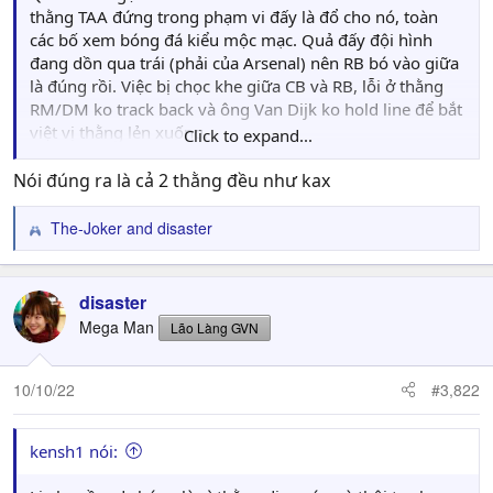
thằng TAA đứng trong phạm vi đấy là đổ cho nó, toàn
các bố xem bóng đá kiểu mộc mạc. Quả đấy đội hình
đang dồn qua trái (phải của Arsenal) nên RB bó vào giữa
là đúng rồi. Việc bị chọc khe giữa CB và RB, lỗi ở thằng
RM/DM ko track back và ông Van Dijk ko hold line để bắt
việt vị thằng lẻn xuống.
Click to expand...
Thằng VVD từ đầu mùa giờ đá như kak nhưng ít người để
Nói đúng ra là cả 2 thằng đều như kax
ý vì danh tiếng, thằng TAA toàn bị đem ra tế thay.
The-Joker
and
disaster
R
e
a
c
disaster
t
Mega Man
Lão Làng GVN
i
o
n
10/10/22
#3,822
s
:
kensh1 nói: