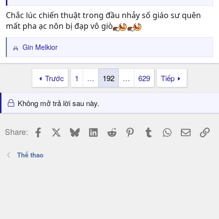
Chắc lúc chiến thuật trong đầu nhảy số giáo sư quên
mất pha ạc nôn bị đạp vô giò
Gin Melkior
R
e
a
Trước
1
…
192
…
629
Tiếp
c
t
i
Không mở trả lời sau này.
o
n
s
Facebook
X
Bluesky
LinkedIn
Reddit
Pinterest
Tumblr
WhatsApp
Email
Li
Share:
:
Thể thao