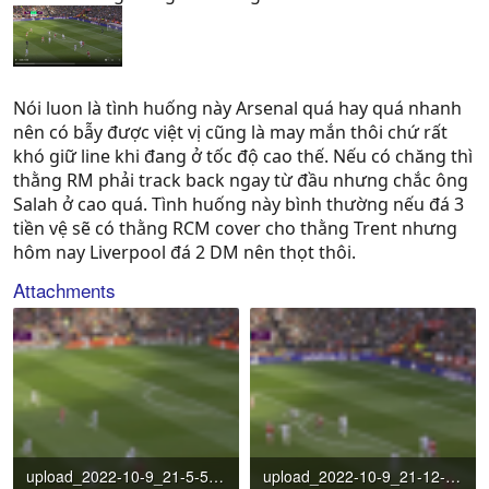
Nói luon là tình huống này Arsenal quá hay quá nhanh
nên có bẫy được việt vị cũng là may mắn thôi chứ rất
khó giữ line khi đang ở tốc độ cao thế. Nếu có chăng thì
thằng RM phải track back ngay từ đầu nhưng chắc ông
Salah ở cao quá. Tình huống này bình thường nếu đá 3
tiền vệ sẽ có thằng RCM cover cho thằng Trent nhưng
hôm nay Liverpool đá 2 DM nên thọt thôi.
Attachments
upload_2022-10-9_21-5-57.png
upload_2022-10-9_21-12-30.png