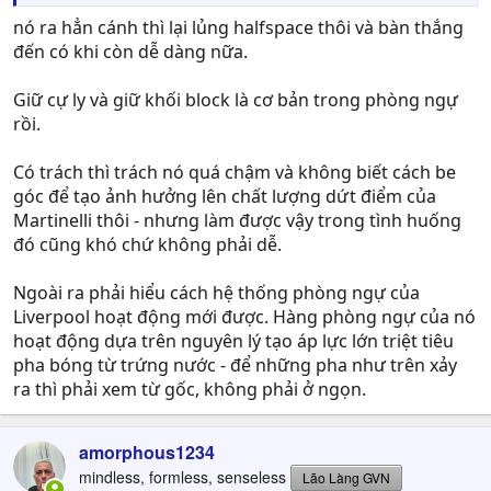
nên có bẫy được việt vị cũng là may mắn thôi chứ rất khó
nó ra hẳn cánh thì lại lủng halfspace thôi và bàn thắng
giữ line khi đang ở tốc độ cao thế. Nếu có chăng thì
đến có khi còn dễ dàng nữa.
thằng RM phải track back ngay từ đầu nhưng chắc ông
Salah ở cao quá. Tình huống này bình thường nếu đá 3
Giữ cự ly và giữ khối block là cơ bản trong phòng ngự
tiền vệ sẽ có thằng RCM cover cho thằng Trent nhưng
rồi.
hôm nay Liverpool đá 2 DM nên thọt thôi.
Có trách thì trách nó quá chậm và không biết cách be
góc để tạo ảnh hưởng lên chất lượng dứt điểm của
Martinelli thôi - nhưng làm được vậy trong tình huống
đó cũng khó chứ không phải dễ.
Ngoài ra phải hiểu cách hệ thống phòng ngự của
Liverpool hoạt động mới được. Hàng phòng ngự của nó
hoạt động dựa trên nguyên lý tạo áp lực lớn triệt tiêu
pha bóng từ trứng nước - để những pha như trên xảy
ra thì phải xem từ gốc, không phải ở ngọn.
amorphous1234
mindless, formless, senseless
Lão Làng GVN