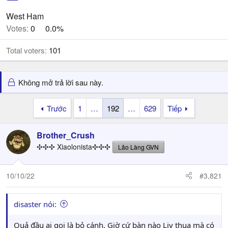
West Ham
Votes:
0
0.0%
Total voters
101
Không mở trả lời sau này.
Trước
1
…
192
…
629
Tiếp
Brother_Crush
✣✣✣ Xiaolonista✣✣✣
Lão Làng GVN
10/10/22
#3,821
disaster nói:
Quả đầu ai gọi là bỏ cánh. Giờ cứ bàn nào Liv thua mà có