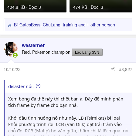
404.8 KB · Đọc: 3
474 KB · Đọc: 3
BillGatesBoss
,
ChuLang
,
training
and 1 other person
R
e
a
c
westerner
t
Red, Pokémon champion
Lão Làng GVN
i
o
n
10/10/22
#3,827
s
:
disaster nói:
Xem bóng đá thế này thì chết bạn ạ. Đây để mình phân
tích frame by frame cho bạn nhá.
Khởi đầu tình huống nó như này. LB (Tsimikas) bị loại
khỏi phương trình rồi. LCB (Van Dijk) dạt trái trám vào
chỗ đó. RCB (Matip) bó vào giữa, thậm chí là lệch qua trái