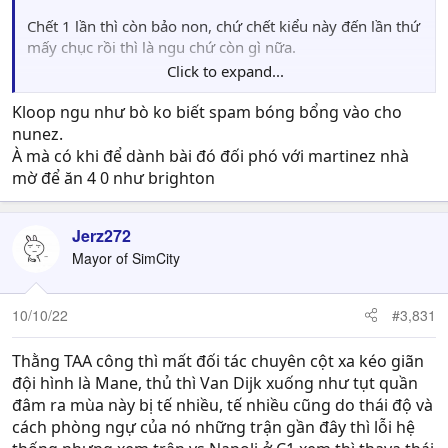
Chết 1 lần thì còn bảo non, chứ chết kiểu này đến lần thứ
mấy chục rồi thì là ngu chứ còn gì nữa.
Click to expand...
Cứ đá thế này Liverpool nó thắng chắc, cứ thong dong ép
sân rồi chờ Nunez đánh đầu ghi bàn thôi, nên nhớ còn
Kloop ngu như bò ko biết spam bóng bổng vào cho
bài tạt cho Nunez đánh đầu nó chưa hề có xài nha, chờ
nunez.
xem.
À mà có khi để dành bài đó đối phó với martinez nhà
mờ để ăn 4 0 như brighton
Jerz272
Mayor of SimCity
10/10/22
#3,831
Thằng TAA công thì mất đối tác chuyên cột xa kéo giãn
đội hình là Mane, thủ thì Van Dijk xuống như tụt quần
đâm ra mùa này bị tế nhiều, tế nhiều cũng do thái độ và
cách phòng ngự của nó những trận gần đây thì lỗi hệ