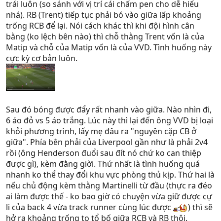
trái luôn (so sánh với vị trí cái chấm pen cho dễ hiểu
nhá). RB (Trent) tiếp tục phải bó vào giữa lấp khoảng
trống RCB để lại. Nói cách khác thì khi đội hình cân
bằng (ko lệch bên nào) thì chỗ thằng Trent vốn là của
Matip và chỗ của Matip vốn là của VVD. Tình huống này
cực kỳ cơ bản luôn.
Sau đó bóng được đẩy rất nhanh vào giữa. Nào nhìn đi,
6 áo đỏ vs 5 áo trắng. Lúc này thì lại đến ông VVD bị loại
khỏi phương trình, lấy mẹ đâu ra "nguyên cặp CB ở
giữa". Phía bên phải của Liverpool gần như là phải 2v4
rồi (ông Henderson đuổi sau đít nó chứ ko can thiệp
được gì), kèm đằng giời. Thứ nhất là tình huống quá
nhanh ko thể thay đổi khu vực phòng thủ kịp. Thứ hai là
nếu chủ động kèm thằng Martinelli từ đầu (thực ra đéo
ai làm được thế - ko bao giờ có chuyện vừa giữ được cự
li của back 4 vừa track runner cùng lúc được
) thì sẽ
hở ra khoảng trống to tổ bố giữa RCB và RB thôi.