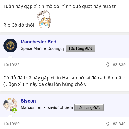
Tuần này gặp Xì tin mà đội hình què quặt này nữa thì
Rip Cò đỏ thôi
Manchester Red
Space Marine Doomguy
Lão Làng GVN
10/10/22
#3,839
Cò đỏ đá thế này gặp xì tin Hà Lan nó lại đè ra hiếp mất :
( . Bọn xì tin này đá cầu lớn húng chó vl
Siscon
Marcus Fenix, savior of Sera
Lão Làng GVN
10/10/22
#3,840