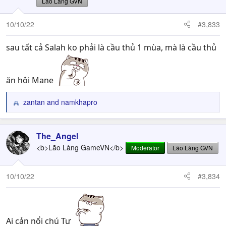
Lão Làng GVN
10/10/22
#3,833
sau tất cả Salah ko phải là cầu thủ 1 mùa, mà là cầu thủ
ăn hôi Mane
zantan
and
namkhapro
R
e
a
c
The_Angel
t
<b>Lão Làng GameVN</b>
Moderator
Lão Làng GVN
i
o
n
10/10/22
#3,834
s
:
Ai cản nổi chú Tư