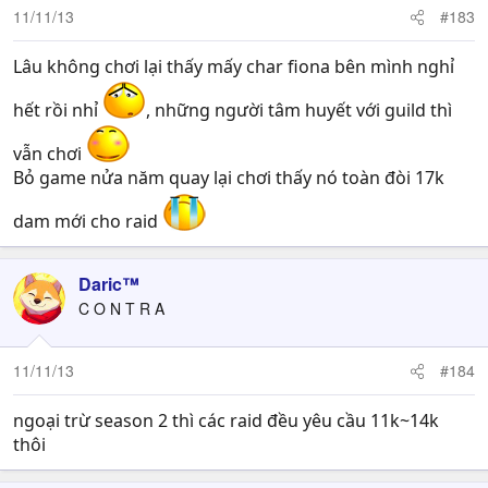
11/11/13
#183
Lâu không chơi lại thấy mấy char fiona bên mình nghỉ
hết rồi nhỉ
, những người tâm huyết với guild thì
vẫn chơi
Bỏ game nửa năm quay lại chơi thấy nó toàn đòi 17k
dam mới cho raid
Daric™
C O N T R A
11/11/13
#184
ngoại trừ season 2 thì các raid đều yêu cầu 11k~14k
thôi