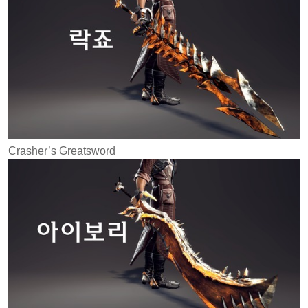
Crasher’s Greatsword