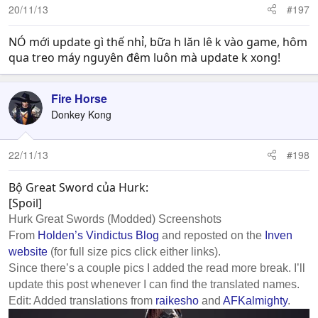
20/11/13
#197
NÓ mới update gì thế nhỉ, bữa h lăn lê k vào game, hôm
qua treo máy nguyên đêm luôn mà update k xong!
Fire Horse
Donkey Kong
22/11/13
#198
Bộ Great Sword của Hurk:
[Spoil]
Hurk Great Swords (Modded) Screenshots
From
Holden’s Vindictus Blog
and reposted on the
Inven
website
(for full size pics click either links).
Since there’s a couple pics I added the read more break. I’ll
update this post whenever I can find the translated names.
Edit: Added translations from
raikesho
and
AFKalmighty
.