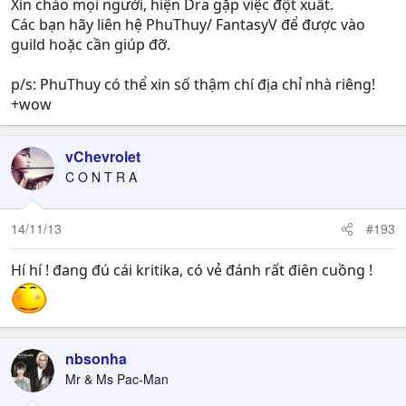
Xin chào mọi người, hiện Dra gặp việc đột xuất.
Các bạn hãy liên hệ PhuThuy/ FantasyV để được vào
guild hoặc cần giúp đỡ.
p/s: PhuThuy có thể xin số thậm chí địa chỉ nhà riêng!
+wow
vChevrolet
C O N T R A
14/11/13
#193
Hí hí ! đang đú cái kritika, có vẻ đánh rất điên cuồng !
nbsonha
Mr & Ms Pac-Man