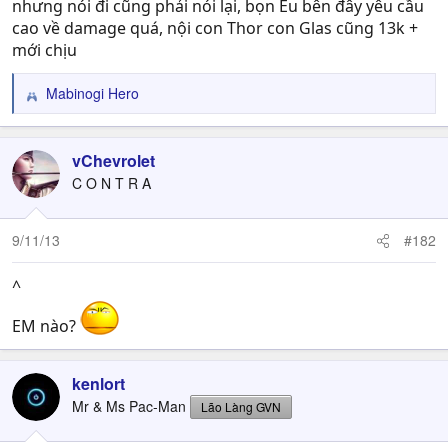
nhưng nói đi cũng phải nói lại, bọn Eu bên đây yêu cầu
cao về damage quá, nội con Thor con Glas cũng 13k +
mới chịu
Mabinogi Hero
R
e
a
c
vChevrolet
t
C O N T R A
i
o
n
9/11/13
#182
s
:
^
EM nào?
kenlort
Mr & Ms Pac-Man
Lão Làng GVN