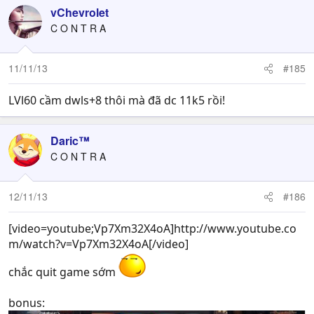
vChevrolet
C O N T R A
11/11/13
#185
LVl60 cầm dwls+8 thôi mà đã dc 11k5 rồi!
Daric™
C O N T R A
12/11/13
#186
[video=youtube;Vp7Xm32X4oA]http://www.youtube.co
m/watch?v=Vp7Xm32X4oA[/video]
chắc quit game sớm
bonus: