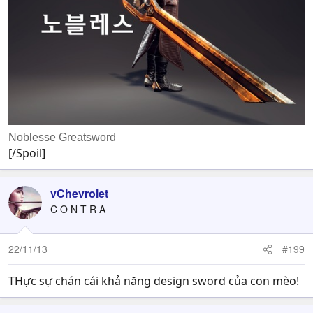
Noblesse Greatsword
[/Spoil]
vChevrolet
C O N T R A
22/11/13
#199
THực sự chán cái khả năng design sword của con mèo!