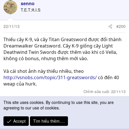
senno
T.E.T.Я.I.S
22/11/13
#200
Thiếu cây K-9, và cây Titan Greatsword được đổi thành
Dreamwalker Greatsword. Cây K-9 giống cây Light
Deathwind Twin Swords được thêm vào khi có Vella,
không có bonus, nhưng thêm mới vào.
Và cái shot ảnh này thiếu nhiều, theo
http://vsnobs.com/topic/311-greatswords/
có đến 40
weap của hurk.
Chỉnh sửa cuối:
22/11/13
This site uses cookies. By continuing to use this site, you are
Trước
1
…
10
…
71
Tiếp
agreeing to our use of cookies.
Không mở trả lời sau này.
Accept
Tìm hiểu thêm.…