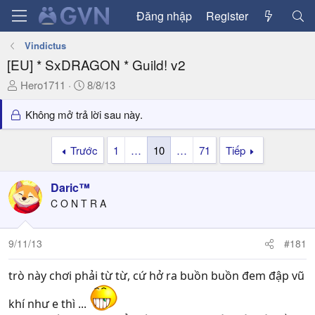
Đăng nhập
Register
Vindictus
[EU] * SxDRAGON * Guild! v2
T
N
Hero1711
8/8/13
h
g
r
à
Không mở trả lời sau này.
e
y
a
g
Trước
1
…
10
…
71
Tiếp
d
ử
s
i
Daric™
t
a
C O N T R A
r
t
9/11/13
#181
e
r
trò này chơi phải từ từ, cứ hở ra buồn buồn đem đập vũ
khí như e thì ...