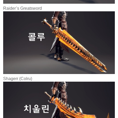
Raider’s Greatsword
Shagerr (Colru)