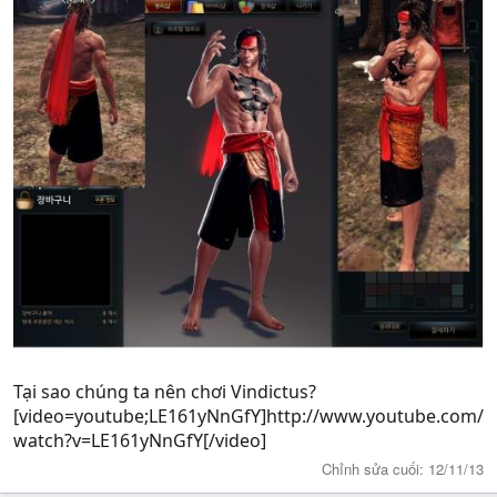
Tại sao chúng ta nên chơi Vindictus?
[video=youtube;LE161yNnGfY]http://www.youtube.com/
watch?v=LE161yNnGfY[/video]
Chỉnh sửa cuối:
12/11/13