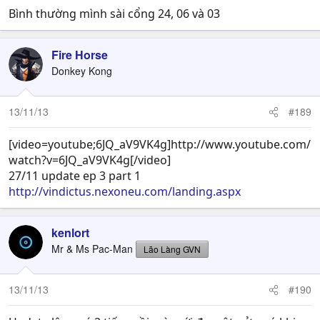
Bình thường mình sài cổng 24, 06 và 03
Fire Horse
Donkey Kong
13/11/13
#189
[video=youtube;6JQ_aV9VK4g]http://www.youtube.com/
watch?v=6JQ_aV9VK4g[/video]
27/11 update ep 3 part 1
http://vindictus.nexoneu.com/landing.aspx
kenlort
Mr & Ms Pac-Man
Lão Làng GVN
13/11/13
#190