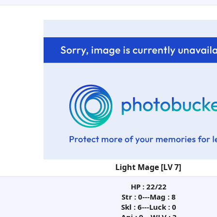
Skill: None​
Light Mage [LV 7]
HP : 22/22
Str : 0---Mag : 8
Skl : 6---Luck : 0