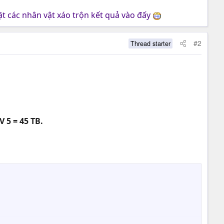
ặt các nhân vật xáo trộn kết quả vào đấy
#2
Thread starter
V 5 = 45 TB.