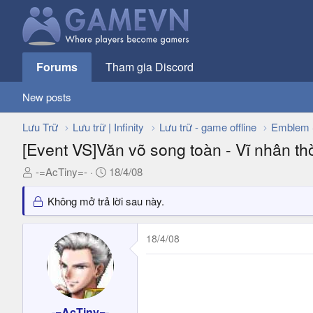
Forums
Tham gia Discord
New posts
Lưu Trữ
Lưu trữ | Infinity
Lưu trữ - game offline
Emblem 
[Event VS]Văn võ song toàn - Vĩ nhân th
T
N
-=AcTiny=-
18/4/08
h
g
r
à
Không mở trả lời sau này.
e
y
a
g
18/4/08
d
ử
s
i
t
a
r
-=AcTiny=-