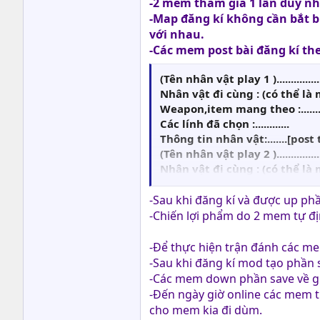
-2 mem tham gia 1 lần duy nh
-Map đăng kí không cần bắt bu
với nhau.
-Các mem post bài đăng kí th
(Tên nhân vật play 1 )...............
Nhân vật đi cùng : (có thể là 
Weapon,item mang theo :.......
Các lính đã chọn :............
Thông tin nhân vật:.......[po
(Tên nhân vật play 2 )...............
Nhân vật đi cùng : (có thể là 
Weapon,item mang theo :.......
Các lính đã chọn :............
-Sau khi đăng kí và được up phầ
Thông tin nhân vật:.......[po
-Chiến lợi phẩm do 2 mem tự đị
-Để thực hiện trận đánh các m
-Sau khi đăng kí mod tạo phần
-Các mem down phần save về giải
-Đến ngày giờ online các mem 
cho mem kia đi dùm.