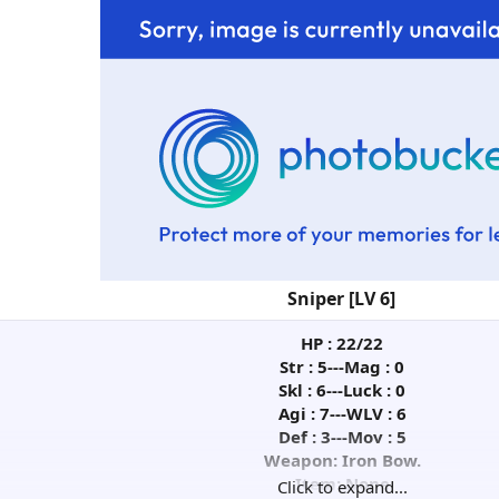
Sniper [LV 6]
HP : 22/22
Str : 5---Mag : 0
Skl : 6---Luck : 0
Agi : 7---WLV : 6
Def : 3---Mov : 5
Weapon: Iron Bow.
Item: None
Click to expand...