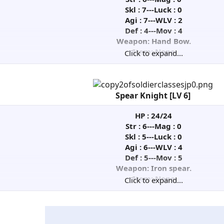
Skl : 7---Luck : 0
Agi : 7---WLV : 2
Def : 4---Mov : 4
Weapon: Hand Bow.
Item: None
Click to expand...
Skill: None​
Spear Knight [LV 6]
HP : 24/24
Str : 6---Mag : 0
Skl : 5---Luck : 0
Agi : 6---WLV : 4
Def : 5---Mov : 5
Weapon: Iron spear.
Item: None
Click to expand...
Skill: None​