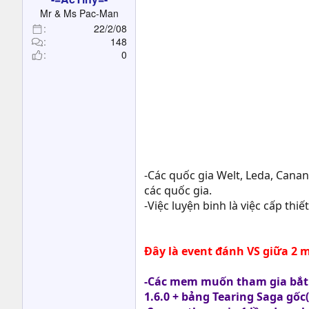
t
Mr & Ms Pac-Man
e
22/2/08
r
148
0
-Các quốc gia Welt, Leda, Canan
các quốc gia.
-Việc luyện binh là việc cấp th
Đây là event đánh VS giữa 2 
-Các mem muốn tham gia bắt b
1.6.0 + bảng Tearing Saga gốc