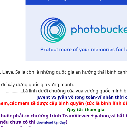
, Lieve, Salia còn là những quốc gia an hưởng thái bình,cạn
iết để xây dựng quốc gia vững mạnh.
...............Là lính dưới chướng cũa vua vương quốc mình bạn s
[Event VS ]Văn võ song toàn-Vĩ nhân thời 
mem,các mem sẽ được cấp binh quyền (tức là binh lính 
Quy tắc tham gia:
uộc phải có chương trình TeamViewer + yahoo,và bắt bu
(nếu chưa có thì
)
download tại đây