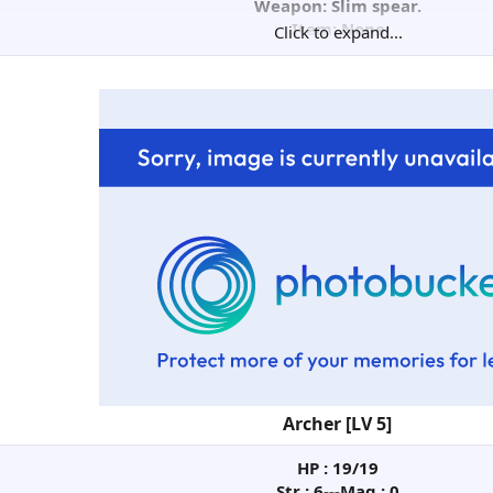
Weapon: Slim spear.
Item: None
Click to expand...
Skill: None​
Archer [LV 5]
HP : 19/19
Str : 6---Mag : 0