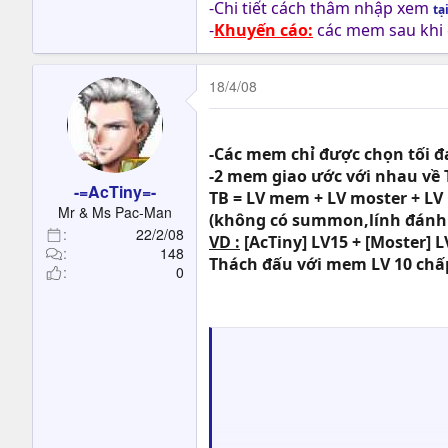
-Chi tiết cách thâm nhập xem
tạ
-
Khuyến cáo:
các mem sau khi 
18/4/08
-Các mem chỉ được chọn tối đ
-2 mem giao ước với nhau về 
-=AcTiny=-
TB = LV mem + LV moster + LV P
Mr & Ms Pac-Man
(không có summon,lính đánh 
22/2/08
VD :
[AcTiny] LV15 + [Moster] LV1
148
Thách đấu với mem LV 10 chấp
0