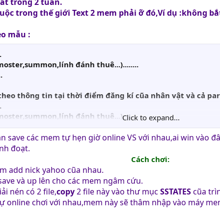
ất trong 2 tuần.
ộc trong thế giới Text 2 mem phải ỡ đó,
Ví dụ :
không bắ
eo mẫu :
.
moster,summon,lính đánh thuê...)........
.
st theo thông tin tại thời điểm đăng kí cũa nhân vật và cả p
.
moster,summon,lính đánh thuê...)........
Click to expand...
.
n save các mem tự hẹn giờ online VS với nhau,ai win vào đâ
st theo thông tin tại thời điểm đăng kí cũa nhân vật và cả p
nh đoạt.
Cách chơi:
em add nick yahoo cũa nhau.
 save và up lên cho các mem ngâm cứu.
 nén có 2 file,
copy
2 file này vào thư mục
SSTATES
cũa trìn
tự online chơi với nhau,mem này sẽ thâm nhập vào máy mem