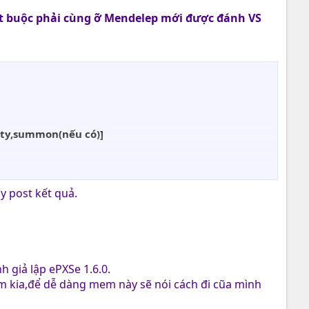
t buộc phải cùng ỡ Mendelep mới được đánh VS
arty,summon(nếu có)]
y post kết quả.
arty,summon(nếu có)]
h giả lập ePXSe 1.6.0.
 kia,để dễ dàng mem này sẽ nói cách đi cũa mình