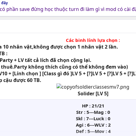
i đây
có phần save đừng học thuộc turn đi làm gì vì mod có cài đ
Các binh lính lựa chọn :
a 10 nhân vật,không được chọn 1 nhân vật 2 lần.
TB :
arty + LV tất cả lích đã chọn cộng lại.
thuê.Party không thích cũng có thể không đem vào)
0 + [Lính chọn ] [Class gì đó ]LV 5 + [?]LV 5 + [?]LV 5 + [?]L
 cậu được 60 TB.
Solider [LV 5]
HP : 21/21
Str : 5---Mag : 0
Skl : 7---Luck : 0
Agi : 6---WLV : 2
Def : 5---Mov : 4