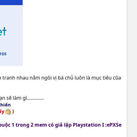
h tranh nhau nắm ngôi vị bá chủ luôn là mục tiêu cũa
ẽ làm gì..............
chiến
đấy
)
ộc 1 trong 2 mem có giả lập Playstation I :ePXSe