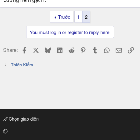
..đừng ném gạch :
Trước
1
2
You must log in or register to reply here.
Facebook
X
Bluesky
LinkedIn
Reddit
Pinterest
Tumblr
WhatsApp
Email
Li
Share:
Thiên Kiếm
Chọn giao diện