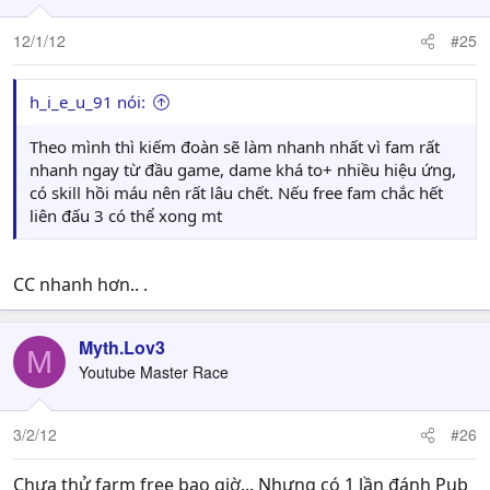
12/1/12
#25
h_i_e_u_91 nói:
Theo mình thì kiếm đoàn sẽ làm nhanh nhất vì fam rất
nhanh ngay từ đầu game, dame khá to+ nhiều hiệu ứng,
có skill hồi máu nên rất lâu chết. Nếu free fam chắc hết
liên đấu 3 có thể xong mt
CC nhanh hơn.. .
Myth.Lov3
M
Youtube Master Race
3/2/12
#26
Chưa thử farm free bao giờ... Nhưng có 1 lần đánh Pub