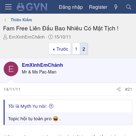
Đăng nhập
Register
Thiên Kiếm
Fam Free Liên Đấu Bao Nhiêu Có Mật Tịch !
T
N
EmXinhEmChảnh
15/10/11
h
g
Trước
1
2
r
à
e
y
a
g
EmXinhEmChảnh
E
d
ử
Mr & Ms Pac-Man
s
i
t
a
14/11/11
#21
r
t
Tôi là Myth Yu nói:
e
r
Topic hội tụ toàn pro
.