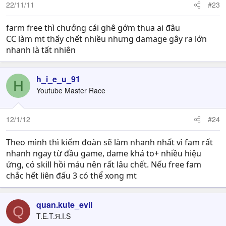
22/11/11
#23
farm free thì chưởng cái ghê gớm thua ai đâu
CC làm mt thấy chết nhiều nhưng damage gây ra lớn
nhanh là tất nhiên
h_i_e_u_91
H
Youtube Master Race
12/1/12
#24
Theo mình thì kiếm đoàn sẽ làm nhanh nhất vì fam rất
nhanh ngay từ đầu game, dame khá to+ nhiều hiệu
ứng, có skill hồi máu nên rất lâu chết. Nếu free fam
chắc hết liên đấu 3 có thể xong mt
quan.kute_evil
Q
T.E.T.Я.I.S