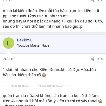
mình lái kiếm đoàn, lên mỗi tỏa hầu, trạm lư, kiếm crit
pp lăng tuyệt +2ps ra cửu như có mt
nhưng đấy là hồi lt bật đc kháng,+1 kill liên đấu đc 10 tp,
sau đó thì chưa thử làm mt nhanh bao giờ :p
LakPmL
L
Youtube Master Race
24/3/12
#29
1 slot mt nhanh cho Kiếm Đoàn..khi có Dục Hỏa..tỏa
hầu..áo..kiếm thân x3
---------- Post added at 23:38 ---------- Previous post was at 23:37 ----------
quên trạm lư nữa..vì không cần trạm lư kd có thể fam
trên 4x nhờ skill hồi máu 3x..ý kiến tớ chỉ có vậy thoai