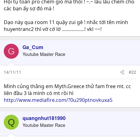
Hội tụ toàn pro chém gió mà thôi ! ~.~ lâu lâu chém cho
các bạn ấy sợ đó mà !
Dạo này qua room 11 quậy zui gê ! nhắc tới tên mình
huyentranc2 thì vờ cờ lờ ..................! vkl ~~!
Ga_Cum
G
Youtube Master Race
14/11/11
#22
Mình củng thằng em Myth.Greece thử fam free mt. cc
liên đầu 3 là mình có mt rồi hì
http://www.mediafire.com/?0u290ptnovkuxa5
quangnhut181990
Q
Youtube Master Race