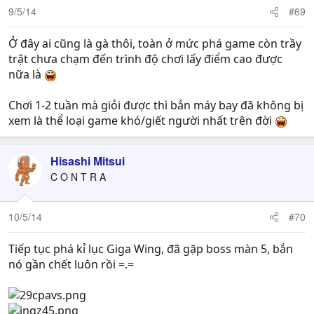
9/5/14
#69
Ở đây ai cũng là gà thôi, toàn ở mức phá game còn trầy
trật chưa chạm đến trình độ chơi lấy điểm cao được
nữa là
Chơi 1-2 tuần mà giỏi được thì bắn máy bay đã không bị
xem là thể loại game khó/giết người nhất trên đời
Hisashi Mitsui
C O N T R A
10/5/14
#70
Tiếp tục phá kỉ lục Giga Wing, đã gặp boss màn 5, bắn
nó gần chết luôn rồi =.=