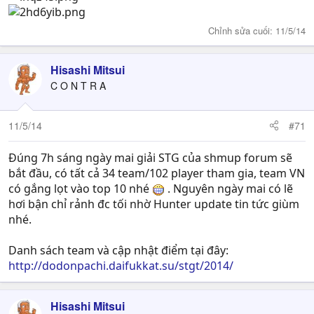
Chỉnh sửa cuối:
11/5/14
Hisashi Mitsui
C O N T R A
11/5/14
#71
Đúng 7h sáng ngày mai giải STG của shmup forum sẽ
bắt đầu, có tất cả 34 team/102 player tham gia, team VN
có gắng lọt vào top 10 nhé
. Nguyên ngày mai có lẽ
hơi bận chỉ rảnh đc tối nhờ Hunter update tin tức giùm
nhé.
Danh sách team và cập nhật điểm tại đây:
http://dodonpachi.daifukkat.su/stgt/2014/
Hisashi Mitsui