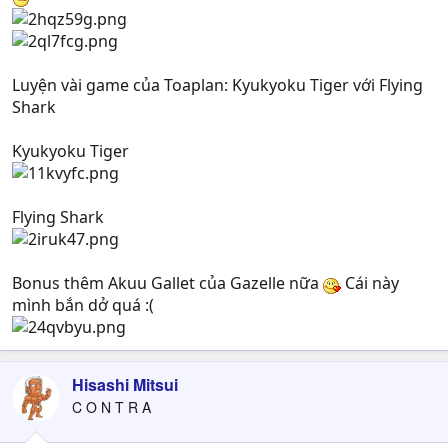
Luyện vài game của Toaplan: Kyukyoku Tiger với Flying
Shark
Kyukyoku Tiger
Flying Shark
Bonus thêm Akuu Gallet của Gazelle nữa
Cái này
mình bắn dở quá :(
Hisashi Mitsui
C O N T R A