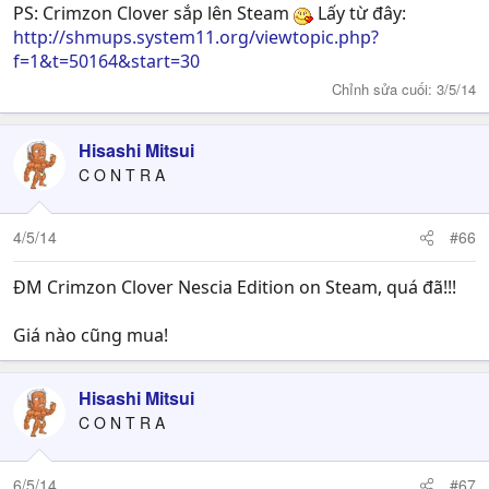
PS: Crimzon Clover sắp lên Steam
Lấy từ đây:
http://shmups.system11.org/viewtopic.php?
f=1&t=50164&start=30
Chỉnh sửa cuối:
3/5/14
Hisashi Mitsui
C O N T R A
4/5/14
#66
ĐM Crimzon Clover Nescia Edition on Steam, quá đã!!!
Giá nào cũng mua!
Hisashi Mitsui
C O N T R A
6/5/14
#67