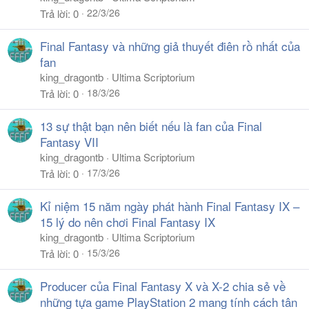
22/3/26
Trả lời
0
Final Fantasy và những giả thuyết điên rồ nhất của
fan
king_dragontb
Ultima Scriptorium
18/3/26
Trả lời
0
13 sự thật bạn nên biết nếu là fan của Final
Fantasy VII
king_dragontb
Ultima Scriptorium
17/3/26
Trả lời
0
Kỉ niệm 15 năm ngày phát hành Final Fantasy IX –
15 lý do nên chơi Final Fantasy IX
king_dragontb
Ultima Scriptorium
15/3/26
Trả lời
0
Producer của Final Fantasy X và X-2 chia sẻ về
những tựa game PlayStation 2 mang tính cách tân