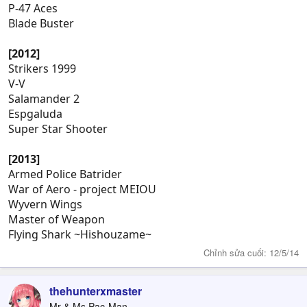
P-47 Aces
Blade Buster
[2012]
Strikers 1999
V-V
Salamander 2
Espgaluda
Super Star Shooter
[2013]
Armed Police Batrider
War of Aero - project MEIOU
Wyvern Wings
Master of Weapon
Flying Shark ~Hishouzame~
Chỉnh sửa cuối:
12/5/14
thehunterxmaster
Mr & Ms Pac-Man