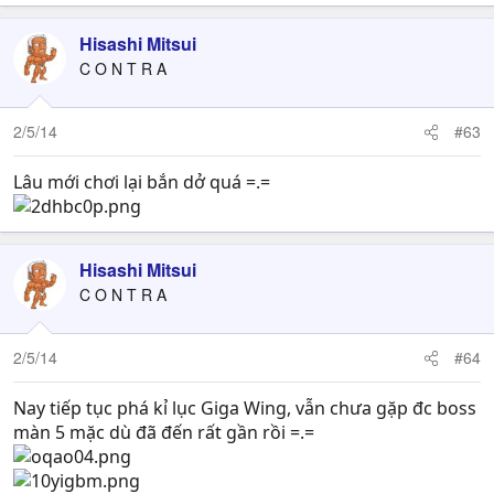
Hisashi Mitsui
C O N T R A
2/5/14
#63
Lâu mới chơi lại bắn dở quá =.=
Hisashi Mitsui
C O N T R A
2/5/14
#64
Nay tiếp tục phá kỉ lục Giga Wing, vẫn chưa gặp đc boss
màn 5 mặc dù đã đến rất gần rồi =.=