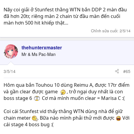
Nãy coi giải ở Stunfest thằng WTN bắn DDP 2 màn đầu
đã hơn 20tr, riêng màn 2 chain từ đầu màn đến cuối
màn hơn 500 hit khiếp thật...
Chỉnh sửa cuối:
2/5/14
thehunterxmaster
Mr & Ms Pac-Man
3/5/14
#65
Hôm qua bắn Touhou 10 dùng Reimu A, được 17tr điểm
và gần clear được game
, trở ngại duy nhất là con
boss stage 6
Cơ mà mình muốn clear = Marisa C :(
Coi cái Stunfest vid thấy thằng WTN dùng nhà để giữ
chain meter
. Bữa nào mình phải thử mới được
Với
cái stage 4 boss bug :(