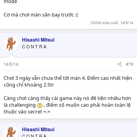
mode
Cơ mà chơi màn sân bay trước :(
Chỉnh sửa cuối:
14/5/14
Hisashi Mitsui
C O N T R A
14/5/14
#79
Chơi 3 ngày vẫn chưa thể tới màn 4. Điểm cao nhất hiện
cũng chỉ khoảng 2.5tr
Càng chơi càng thấy cái game này nó đê tiện nhiều hơn
là challenging
, điểm số muốn cao phải hoàn toàn lệ
thuộc vào secret =.=
Hisashi Mitsui
C O N T R A