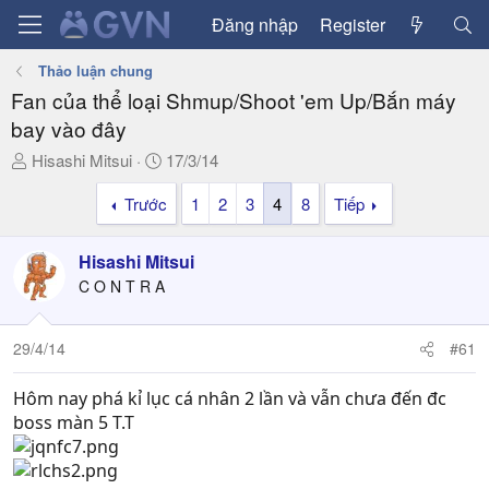
Đăng nhập
Register
Thảo luận chung
Fan của thể loại Shmup/Shoot 'em Up/Bắn máy
bay vào đây
T
N
Hisashi Mitsui
17/3/14
h
g
Trước
1
2
3
4
8
Tiếp
r
à
e
y
a
g
Hisashi Mitsui
d
ử
C O N T R A
s
i
t
a
29/4/14
#61
r
t
Hôm nay phá kỉ lục cá nhân 2 lần và vẫn chưa đến đc
e
boss màn 5 T.T
r