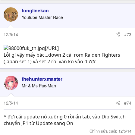
tonglinekan
Youtube Master Race
12/5/14
#73
[/URL]
Lỗi gì vậy mấy bác...down 2 cái rom Raiden Fighters
(Japan set 1) và set 2 rồi vẫn ko vào được
thehunterxmaster
Mr & Ms Pac-Man
12/5/14
#74
^ đợi cái update nó xuống 0 rồi ấn tab, vào Dip Switch
chuyển JP1 từ Update sang On
Chỉnh sửa cuối:
12/5/14