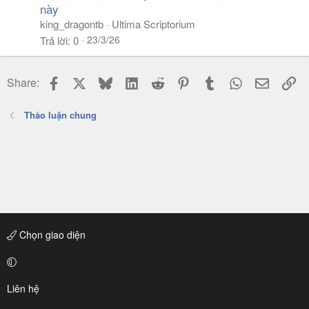
này
king_dragontb
Ultima Scriptorium
23/3/26
Trả lời
0
Facebook
X
Bluesky
LinkedIn
Reddit
Pinterest
Tumblr
WhatsApp
Email
Li
Share:
Thảo luận chung
Chọn giao diện
Liên hệ