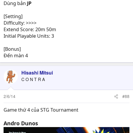
Dùng bản
JP
[Setting]
Difficulty: >>>>
Extend Score: 20m 50m
Initial Playable Units: 3
[Bonus]
Đến màn 4
Hisashi Mitsui
C O N T R A
2/6/14
#88
Game thứ 4 của STG Tournament
Andro Dunos