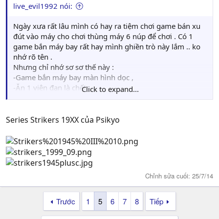
live_evil1992 nói:
Ngày xưa rất lâu mình có hay ra tiệm chơi game bán xu
đút vào máy cho chơi thùng máy 6 núp để chơi . Có 1
game bắn máy bay rất hay mình ghiền trò này lắm .. ko
nhớ rõ tên .
Nhưng chỉ nhớ sơ sơ thế này :
-Game bắn máy bay màn hình dọc ,
-Ăn 1 viên đạn là chết ..
Click to expand...
-Có nhiều máy bay để chọn ...
- Có boom .. mỗi khi mình gần chết bấm xài boom
thì nó alo gọi 1 chiếc máy bay bự to từ dưới bay lên
Series Strikers 19XX của Psikyo
hứng đạn giúp mình và bắn tiếp được vài giây biến
mất mỗi chiếc máy bay gọi con máy bay tiếp viện
khác nhau ..
Mình muốn tìm lại tên game này rồi search google rồi
giả lập chơi . Các bạn ai biết thì giúp mình với , cám ơn
Chỉnh sửa cuối:
25/7/14
Trước
1
5
6
7
8
Tiếp