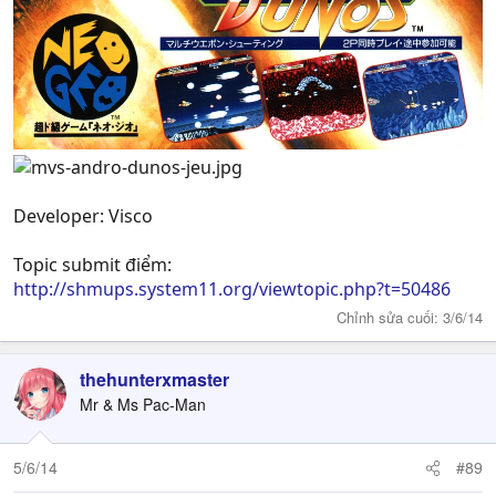
Developer: Visco
Topic submit điểm:
http://shmups.system11.org/viewtopic.php?t=50486
Chỉnh sửa cuối:
3/6/14
thehunterxmaster
Mr & Ms Pac-Man
5/6/14
#89