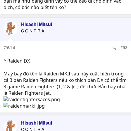
đạn mà như băng dính vậy có thể kéo đi cho dính vào
địch, có bác nào biết tên ko?
Hisashi Mitsui
C O N T R A
7/6/14
#93
^ Raiden DX
Máy bay đó tên là Raiden MKII sau này xuất hiện trong
cả 3 bản Raiden Fighters nếu ko thích bản DX có thể tìm
3 game Raiden Fighters (1, 2 & Jet) để chơi. Bản hay nhất
là Raiden Fighters Jet.
Hisashi Mitsui
C O N T R A