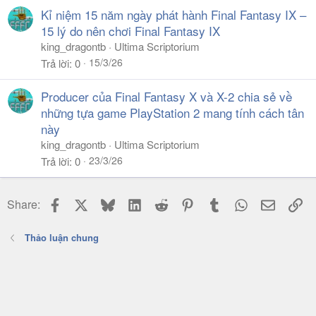
Kỉ niệm 15 năm ngày phát hành Final Fantasy IX –
15 lý do nên chơi Final Fantasy IX
king_dragontb
Ultima Scriptorium
15/3/26
Trả lời
0
Producer của Final Fantasy X và X-2 chia sẻ về
những tựa game PlayStation 2 mang tính cách tân
này
king_dragontb
Ultima Scriptorium
23/3/26
Trả lời
0
Facebook
X
Bluesky
LinkedIn
Reddit
Pinterest
Tumblr
WhatsApp
Email
Li
Share:
Thảo luận chung