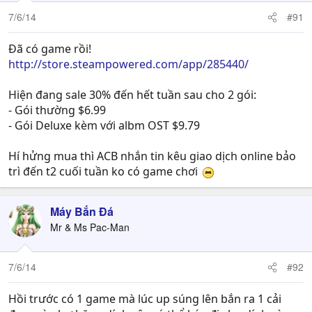
7/6/14
#91
Đã có game rồi!
http://store.steampowered.com/app/285440/
Hiện đang sale 30% đến hết tuần sau cho 2 gói:
- Gói thường $6.99
- Gói Deluxe kèm với albm OST $9.79
Hí hửng mua thì ACB nhắn tin kêu giao dịch online bảo
trì đến t2 cuối tuần ko có game chơi
Máy Bắn Đá
Mr & Ms Pac-Man
7/6/14
#92
Hồi trước có 1 game mà lúc up súng lên bắn ra 1 cải