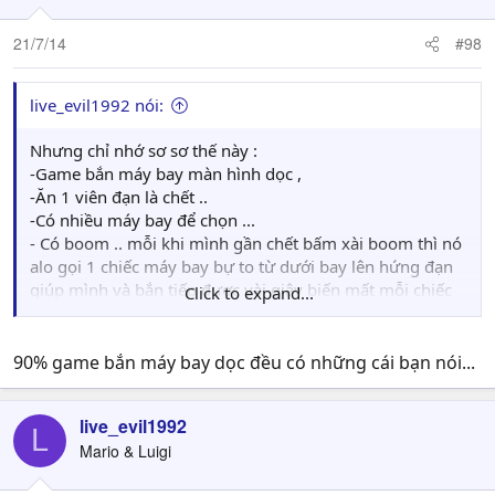
21/7/14
#98
live_evil1992 nói:
Nhưng chỉ nhớ sơ sơ thế này :
-Game bắn máy bay màn hình dọc ,
-Ăn 1 viên đạn là chết ..
-Có nhiều máy bay để chọn ...
- Có boom .. mỗi khi mình gần chết bấm xài boom thì nó
alo gọi 1 chiếc máy bay bự to từ dưới bay lên hứng đạn
giúp mình và bắn tiếp được vài giây biến mất mỗi chiếc
Click to expand...
máy bay gọi con máy bay tiếp viện khác nhau ..
90% game bắn máy bay dọc đều có những cái bạn nói...
live_evil1992
L
Mario & Luigi