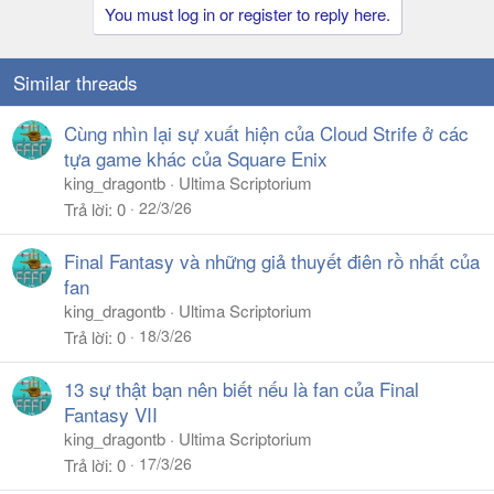
You must log in or register to reply here.
Similar threads
Cùng nhìn lại sự xuất hiện của Cloud Strife ở các
tựa game khác của Square Enix
king_dragontb
Ultima Scriptorium
22/3/26
Trả lời
0
Final Fantasy và những giả thuyết điên rồ nhất của
fan
king_dragontb
Ultima Scriptorium
18/3/26
Trả lời
0
13 sự thật bạn nên biết nếu là fan của Final
Fantasy VII
king_dragontb
Ultima Scriptorium
17/3/26
Trả lời
0