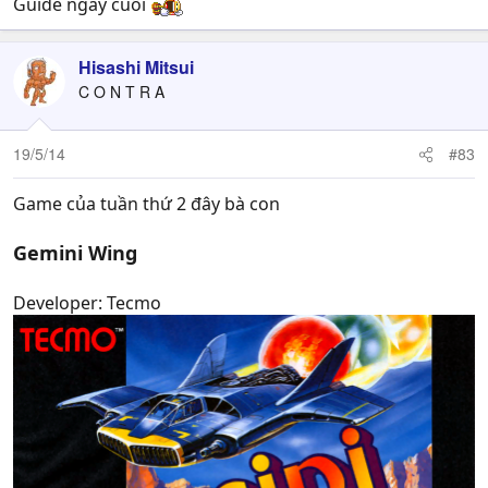
Guide ngày cuối
Hisashi Mitsui
C O N T R A
19/5/14
#83
Game của tuần thứ 2 đây bà con
Gemini Wing
Developer: Tecmo