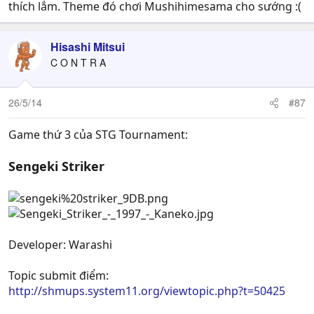
thích lắm. Theme đó chơi Mushihimesama cho sướng :(
Hisashi Mitsui
C O N T R A
26/5/14
#87
Game thứ 3 của STG Tournament:
Sengeki Striker
Developer: Warashi
Topic submit điểm:
http://shmups.system11.org/viewtopic.php?t=50425