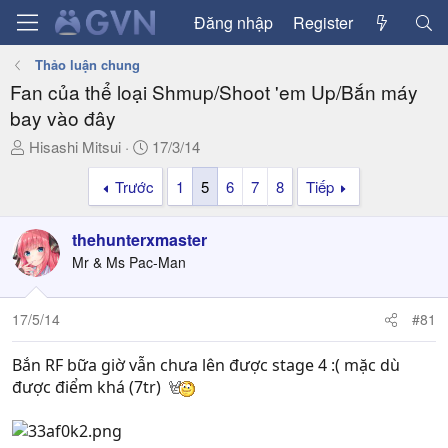
Đăng nhập
Register
Thảo luận chung
Fan của thể loại Shmup/Shoot 'em Up/Bắn máy
bay vào đây
T
N
Hisashi Mitsui
17/3/14
h
g
Trước
1
5
6
7
8
Tiếp
r
à
e
y
a
g
thehunterxmaster
d
ử
Mr & Ms Pac-Man
s
i
t
a
17/5/14
#81
r
t
Bắn RF bữa giờ vẫn chưa lên được stage 4 :( mặc dù
e
được điểm khá (7tr)
r