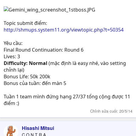
Topic submit điểm:
http://shmups.system11.org/viewtopic.php?t=50354
Yêu cầu:
Final Round Continuation: Round 6
Lives: 3
Difficulty: Normal
(mặc định là easy nhé, vào setting
chỉnh lại)
Bonus Life: 50k 200k
Bonus của tuần: đến màn 5
Tuần 1 team mình đứng hạng 27/37 tổng cộng được 11
điểm :)
Chỉnh sửa cuối:
20/5/14
Hisashi Mitsui
C O N T R A