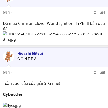
9/6/14
#94
Đã mua Crimzon Clover World Ignition! TYPE-III bắn quá
đã!
Hisashi Mitsui
C O N T R A
9/6/14
#95
Tuần cuối của của giải STG nhé!
Cybattler