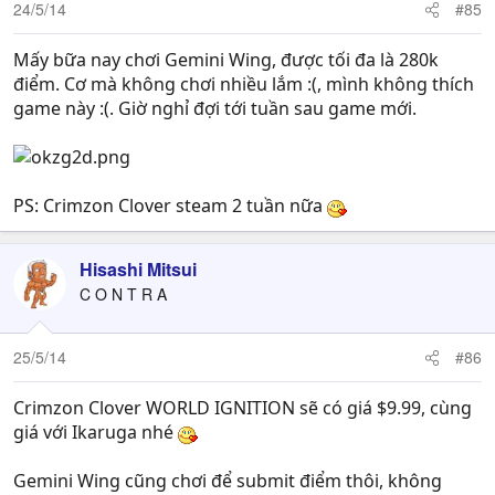
24/5/14
#85
Mấy bữa nay chơi Gemini Wing, được tối đa là 280k
điểm. Cơ mà không chơi nhiều lắm :(, mình không thích
game này :(. Giờ nghỉ đợi tới tuần sau game mới.
PS: Crimzon Clover steam 2 tuần nữa
Hisashi Mitsui
C O N T R A
25/5/14
#86
Crimzon Clover WORLD IGNITION sẽ có giá $9.99, cùng
giá với Ikaruga nhé
Gemini Wing cũng chơi để submit điểm thôi, không