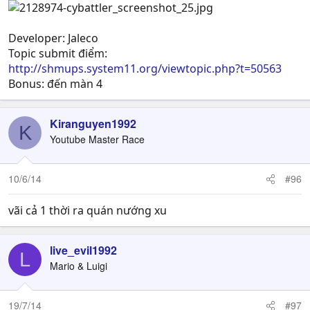
Developer: Jaleco
Topic submit điểm:
http://shmups.system11.org/viewtopic.php?t=50563
Bonus: đến màn 4
Kiranguyen1992
K
Youtube Master Race
10/6/14
#96
vãi cả 1 thời ra quán nướng xu
live_evil1992
L
Mario & Luigi
19/7/14
#97