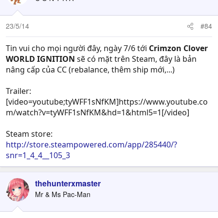
23/5/14
#84
Tin vui cho mọi người đây, ngày 7/6 tới
Crimzon Clover
WORLD IGNITION
sẽ có mặt trên Steam, đây là bản
nâng cấp của CC (rebalance, thêm ship mới,...)
Trailer:
[video=youtube;tyWFF1sNfKM]https://www.youtube.co
m/watch?v=tyWFF1sNfKM&hd=1&html5=1[/video]
Steam store:
http://store.steampowered.com/app/285440/?
snr=1_4_4__105_3
thehunterxmaster
Mr & Ms Pac-Man