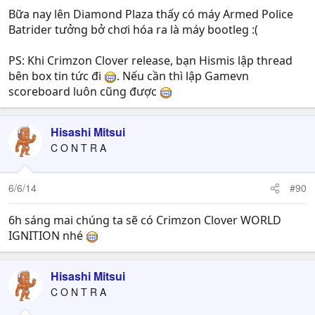
Bữa nay lên Diamond Plaza thấy có máy Armed Police
Batrider tưởng bở chơi hóa ra là máy bootleg :(
PS: Khi Crimzon Clover release, bạn Hismis lập thread
bên box tin tức đi
. Nếu cần thì lập Gamevn
scoreboard luôn cũng được
Hisashi Mitsui
C O N T R A
6/6/14
#90
6h sáng mai chúng ta sẽ có Crimzon Clover WORLD
IGNITION nhé
Hisashi Mitsui
C O N T R A