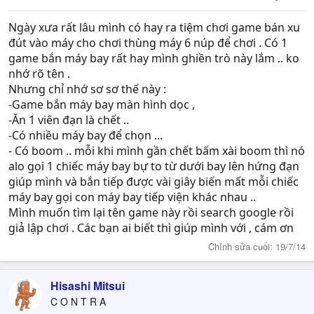
Ngày xưa rất lâu mình có hay ra tiệm chơi game bán xu
đút vào máy cho chơi thùng máy 6 núp để chơi . Có 1
game bắn máy bay rất hay mình ghiền trò này lắm .. ko
nhớ rõ tên .
Nhưng chỉ nhớ sơ sơ thế này :
-Game bắn máy bay màn hình dọc ,
-Ăn 1 viên đạn là chết ..
-Có nhiều máy bay để chọn ...
- Có boom .. mỗi khi mình gần chết bấm xài boom thì nó
alo gọi 1 chiếc máy bay bự to từ dưới bay lên hứng đạn
giúp mình và bắn tiếp được vài giây biến mất mỗi chiếc
máy bay gọi con máy bay tiếp viện khác nhau ..
Mình muốn tìm lại tên game này rồi search google rồi
giả lập chơi . Các bạn ai biết thì giúp mình với , cám ơn
Chỉnh sửa cuối:
19/7/14
Hisashi Mitsui
C O N T R A