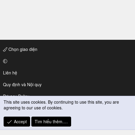
Chọn giao diện
Liên hệ
Quy định và Nội quy
Privacy Policy
This site uses cookies. By continuing to use this site, you are
agreeing to our use of cookies.
Trợ giúp
R
Accept
Tìm hiểu thêm.…
S
S