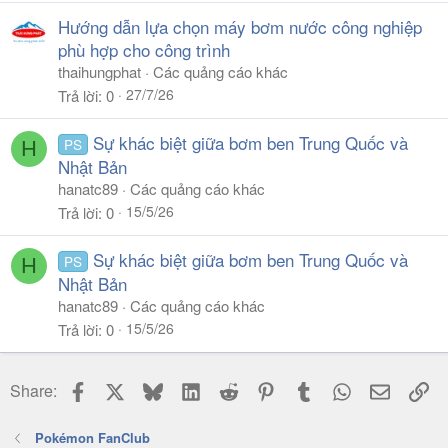
Hướng dẫn lựa chọn máy bơm nước công nghiệp
phù hợp cho công trình
thaihungphat
Các quảng cáo khác
27/7/26
Trả lời
0
Sự khác biệt giữa bơm ben Trung Quốc và
PS
H
Nhật Bản
hanatc89
Các quảng cáo khác
15/5/26
Trả lời
0
Sự khác biệt giữa bơm ben Trung Quốc và
PS
H
Nhật Bản
hanatc89
Các quảng cáo khác
15/5/26
Trả lời
0
Facebook
X
Bluesky
LinkedIn
Reddit
Pinterest
Tumblr
WhatsApp
Email
Li
Share:
Pokémon FanClub