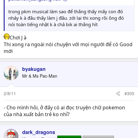
trong pkm musical làm sao để thắng thấy mấy con đó
nhảy k à đâu thấy làm j đâu. zới lại thi xong rồi ông đó
nói toàn tiếng nhật k à chả bik ai thắng hít
Chơi J à
Thi xong ra ngoài nói chuyện với mọi người để có Good
mới
byakugan
Mr & Ms Pac-Man
2/8/11
#305
- Cho mình hỏi, ở đấy có ai đọc truyện chữ pokemon
của nhà xuất bản trẻ ko nhỉ?
dark_dragons