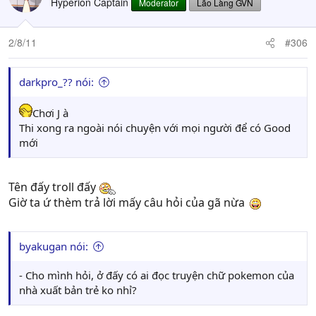
Hyperion Captain
Moderator
Lão Làng GVN
2/8/11
#306
darkpro_?? nói:
Chơi J à
Thi xong ra ngoài nói chuyện với mọi người để có Good
mới
Tên đấy troll đấy
Giờ ta ứ thèm trả lời mấy câu hỏi của gã nừa
byakugan nói:
- Cho mình hỏi, ở đấy có ai đọc truyện chữ pokemon của
nhà xuất bản trẻ ko nhỉ?