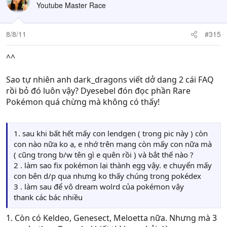
Youtube Master Race
8/8/11
#315
^^
Sao tự nhiên anh dark_dragons viết dở dang 2 cái FAQ
rồi bỏ đó luôn vậy? Dyesebel đón đọc phần Rare
Pokémon quá chừng mà không có thấy!
1. sau khi bất hết mấy con lendgen ( trong pic này ) còn
con nào nữa ko ạ, e nhớ trên mạng còn mấy con nữa mà
( cũng trong b/w tên gì e quên rồi ) và bắt thế nào ?
2 . làm sao fix pokémon lại thành egg vậy. e chuyển mấy
con bên d/p qua nhưng ko thấy chúng trong pokédex
3 . làm sau để vô dream wolrd của pokémon vậy
thank các bác nhiều
1. Còn có Keldeo, Genesect, Meloetta nữa. Nhưng mà 3