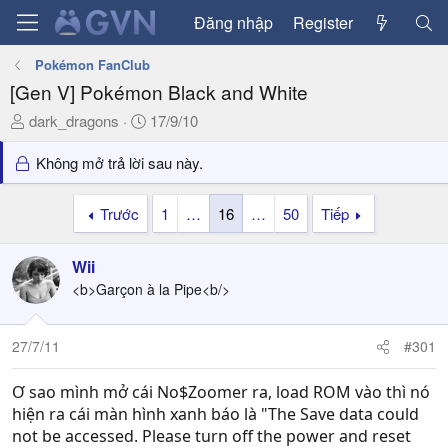
Đăng nhập
Register
Pokémon FanClub
[Gen V] Pokémon Black and White
T
N
dark_dragons
17/9/10
h
g
r
à
Không mở trả lời sau này.
e
y
a
g
Trước
1
…
16
…
50
Tiếp
d
ử
s
i
Wii
t
a
<b>Garçon à la Pipe<b/>
r
t
27/7/11
#301
e
r
Ơ sao mình mở cái No$Zoomer ra, load ROM vào thì nó
hiện ra cái màn hình xanh báo là "The Save data could
not be accessed. Please turn off the power and reset