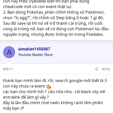
con này theo Dyesebel biết thì bạn phải dùng
cheatcode mới có con event thật sự.
2. Bạn dùng PokeSav, phần chỉnh thông số Pokémon,
chọn "Is egg?", rồi chỉnh số Step bằng 0 hoặc 1 gì đó.
Sau đó save lại thì nó sẽ trở thành cái trứng, rồi cuối
cùng là trứng nở, bạn sẽ có đúng con Pokémon lúc đầu
nguyên trạng, nhưng được thông tin trong Pokédex.
aimabiet1456987
A
Youtube Master Race
8/8/11
#316
thank bạn mình làm đc rồi, search google mới biết là 3
con này chưa ra event
các bạn cho mình hỏi 1 câu nữa nha : cái black city với
entralink để làm gì vậy ?
đây là lần đầu mình chơi neên không rành lắm phiền
mấy bạn :P