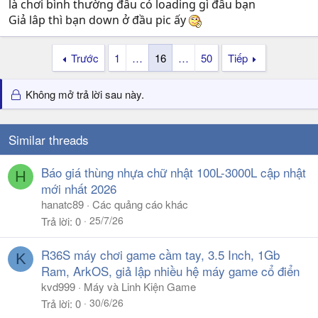
là chơi bình thường đâu có loading gì đâu bạn
Giả lâp thì bạn down ở đầu pic ấy
Trước
1
…
16
…
50
Tiếp
Không mở trả lời sau này.
Similar threads
Báo giá thùng nhựa chữ nhật 100L-3000L cập nhật
H
mới nhất 2026
hanatc89
Các quảng cáo khác
25/7/26
Trả lời
0
R36S máy chơi game cầm tay, 3.5 Inch, 1Gb
K
Ram, ArkOS, giả lập nhiều hệ máy game cổ điển
kvd999
Máy và Linh Kiện Game
30/6/26
Trả lời
0