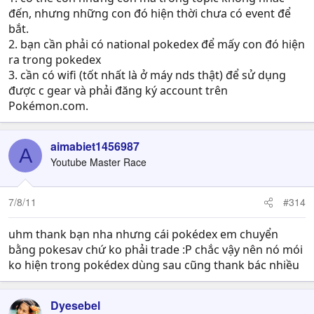
đến, nhưng những con đó hiện thời chưa có event để
bắt.
2. bạn cần phải có national pokedex để mấy con đó hiện
ra trong pokedex
3. cần có wifi (tốt nhất là ở máy nds thật) để sử dụng
được c gear và phải đăng ký account trên
Pokémon.com.
aimabiet1456987
A
Youtube Master Race
7/8/11
#314
uhm thank bạn nha nhưng cái pokédex em chuyển
bằng pokesav chứ ko phải trade :P chắc vậy nên nó mói
ko hiện trong pokédex dùng sau cũng thank bác nhiều
Dyesebel