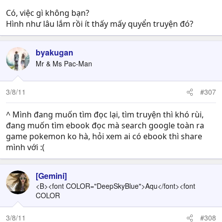
Có, việc gì không bạn?
Hình như lâu lắm rồi ít thấy mấy quyển truyện đó?
byakugan
Mr & Ms Pac-Man
3/8/11
#307
^ Mình đang muốn tìm đọc lại, tìm truyện thì khó rùi,
đang muốn tìm ebook đọc mà search google toàn ra
game pokemon ko hà, hỏi xem ai có ebook thì share
mình với :(
[Gemini]
<B><font COLOR="DeepSkyBlue">Aqu</font><font
COLOR
3/8/11
#308