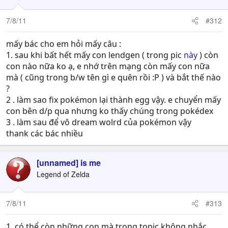
7/8/11
#312
mấy bác cho em hỏi mấy câu :
1. sau khi bất hết mấy con lendgen ( trong pic
này
) còn
con nào nữa ko ạ, e nhớ trên mạng còn mấy con nữa
mà ( cũng trong b/w tên gì e quên rồi :P ) và bắt thế nào
?
2 . làm sao fix pokémon lại thành egg vậy. e chuyển mấy
con bên d/p qua nhưng ko thấy chúng trong pokédex
3 . làm sau để vô dream wolrd của pokémon vậy
thank các bác nhiều
[unnamed] is me
Legend of Zelda
7/8/11
#313
1. có thể còn những con mà trong topic không nhắc