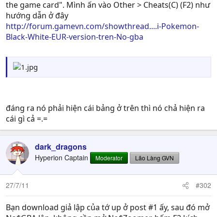
the game card". Mình ấn vào Other > Cheats(C) (F2) như
hướng dẫn ở đây
http://forum.gamevn.com/showthread....i-Pokemon-
Black-White-EUR-version-tren-No-gba
đáng ra nó phải hiện cái bảng ở trên thì nó chả hiện ra
cái gì cả =.=
dark_dragons
Hyperion Captain
Moderator
Lão Làng GVN
27/7/11
#302
Bạn download giả lập của tớ up ở post #1 ấy, sau đó mở