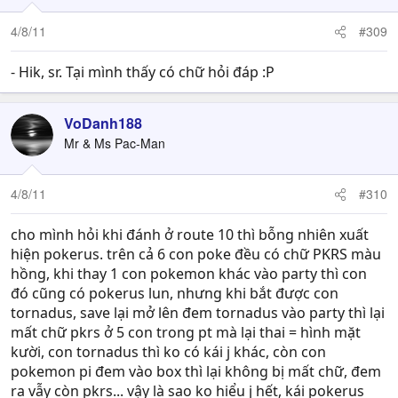
4/8/11
#309
- Hik, sr. Tại mình thấy có chữ hỏi đáp :P
VoDanh188
Mr & Ms Pac-Man
4/8/11
#310
cho mình hỏi khi đánh ở route 10 thì bỗng nhiên xuất
hiện pokerus. trên cả 6 con poke đều có chữ PKRS màu
hồng, khi thay 1 con pokemon khác vào party thì con
đó cũng có pokerus lun, nhưng khi bắt được con
tornadus, save lại mở lên đem tornadus vào party thì lại
mất chữ pkrs ở 5 con trong pt mà lại thai = hình mặt
kười, con tornadus thì ko có kái j khác, còn con
pokemon pi đem vào box thì lại không bị mất chữ, đem
ra vẫy còn pkrs... vậy là sao ko hiểu j hết, kái pokerus