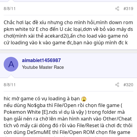
8/8/11
#319
Chắc hơi lạc đề xíu nhưng cho mình hỏi,mình down rom
pkm white từ E cho đến U các loại,dơn về bỏ vào máy ds
chơi(mình xài thẻ acekard2i),ấn cho load vào game nó
cứ loading vào k vào game đc,bạn nào giúp mình đc k
aimabiet1456987
A
Youtube Master Race
8/8/11
#320
hic mờ game có vụ loading à bạn
nếu dùng No$gba thì File/Open rồi chọn file game (
Pokemon White [E].nds vì dụ là vậy ) trong folder mà
bạn giải nén ra chờ lên màn hình xanh vào Other/Cheat
tích vô mấy cái dòng đó rồi vào File/Reset là chơi đc thôi
còn dùng DeSmuME thì File/Open ROM chọn file game