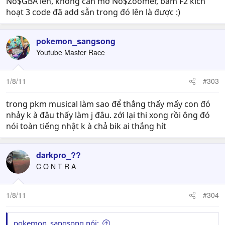
No$GBA lên, không cần mở No$Zoomer, bấm F2 kích
hoạt 3 code đã add sẵn trong đó lên là được :)
pokemon_sangsong
Youtube Master Race
1/8/11
#303
trong pkm musical làm sao để thắng thấy mấy con đó
nhảy k à đâu thấy làm j đâu. zới lại thi xong rồi ông đó
nói toàn tiếng nhật k à chả bik ai thắng hít
darkpro_??
C O N T R A
1/8/11
#304
pokemon_sangsong nói: