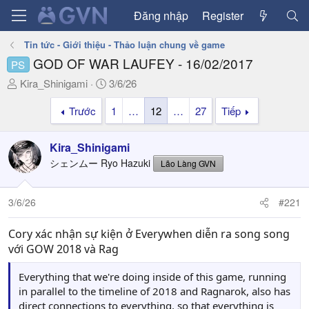
Đăng nhập
Register
Tin tức - Giới thiệu - Thảo luận chung về game
GOD OF WAR LAUFEY - 16/02/2017
PS
T
N
Kira_Shinigami
3/6/26
h
g
Trước
1
…
12
…
27
Tiếp
r
à
e
y
a
g
Kira_Shinigami
d
ử
シェンムー Ryo Hazuki
Lão Làng GVN
s
i
t
a
3/6/26
#221
r
t
Cory xác nhận sự kiện ở Everywhen diễn ra song song
e
với GOW 2018 và Rag
r
Everything that we're doing inside of this game, running
in parallel to the timeline of 2018 and Ragnarok, also has
direct connections to everything, so that everything is