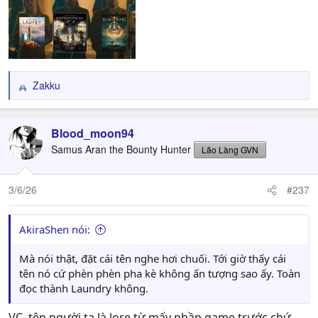
Zakku
R
e
a
c
Blood_moon94
t
Samus Aran the Bounty Hunter
Lão Làng GVN
i
o
n
3/6/26
#237
s
:
AkiraShen nói:
Mà nói thật, đặt cái tên nghe hơi chuối. Tới giờ thấy cái
tên nó cứ phèn phèn pha kè không ấn tượng sao ấy. Toàn
đọc thành Laundry không.
VC, tên người ta là lore từ mấy phần game trước chứ