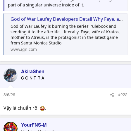
part of a singular universe inside of it.
God of War Laufey Developers Detail Why Faye, an Enchanted Ribbon, and a Talking Cosmic Cube Are Your Unexpected New Heroes
God of War Laufey is burning the series’ rulebook and
sending it to the afterlife… literally. Faye, wife of Kratos,
mother to Atreus, is the protagonist in the latest game
from Santa Monica Studio
www.ign.com
AkiraShen
C O N T R A
3/6/26
#222
Vậy là chuẩn rồi
.
YourFNS-M