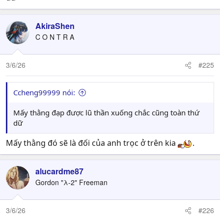
AkiraShen
C O N T R A
3/6/26
#225
Ccheng99999 nói:
Mấy thằng đạp được lũ thần xuống chắc cũng toàn thứ
dữ
Mấy thằng đó sẽ là đối của anh trọc ở trên kia
.
alucardme87
Gordon "λ-2" Freeman
3/6/26
#226