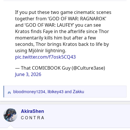
If you put these two game cinematic scenes
together from ‘GOD OF WAR: RAGNAROK’
and ‘GOD OF WAR: LAUFEY’ you can see
Kratos finds Faye in the afterlife since Thor
momentarily kills him but after a few
seconds, Thor brings Kratos back to life by
using Mjölnir lightning.
pic.twitter.com/f7osk5CQ43
— That COMICBOOK Guy (@Culture3ase)
June 3, 2026
bloodmoney1234
,
libikey43
and
Zakku
R
e
a
c
AkiraShen
t
C O N T R A
i
o