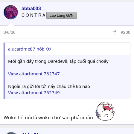
abba003
C O N T R A
Lão Làng GVN
3/6/26
#230
alucardme87 nói:
Mới gần đây trong Daredevil, tập cuối quá choáy
View attachment 762747
Ngoài ra gửi lời tới nấy cháu chê ko não
View attachment 762749
Woke thì nói là woke chứ sao phải xoắn