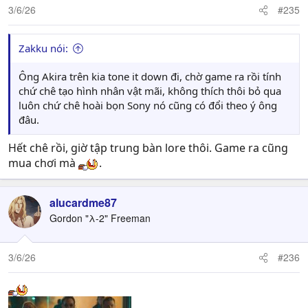
n
3/6/26
#235
s
:
Zakku nói:
Ông Akira trên kia tone it down đi, chờ game ra rồi tính
chứ chê tạo hình nhân vật mãi, không thích thôi bỏ qua
luôn chứ chê hoài bọn Sony nó cũng có đổi theo ý ông
đâu.
Hết chê rồi, giờ tập trung bàn lore thôi. Game ra cũng
mua chơi mà
.
alucardme87
Gordon "λ-2" Freeman
3/6/26
#236