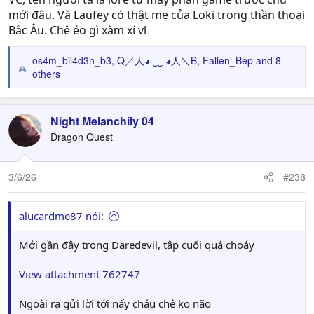
mới đâu. Và Laufey có thật mẹ của Loki trong thần thoại
Bắc Âu. Chê éo gì xàm xí vl
os4m_bil4d3n_b3
,
Q／人◕ ‿‿ ◕人＼B
,
Fallen_Bep
and 8
R
others
e
a
c
Night Melanchily 04
t
Dragon Quest
i
o
n
3/6/26
#238
s
:
alucardme87 nói:
Mới gần đây trong Daredevil, tập cuối quá choáy
View attachment 762747
Ngoài ra gửi lời tới nấy cháu chê ko não