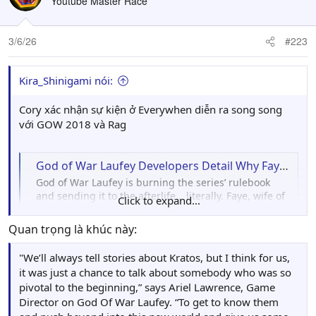
Youtube Master Race
3/6/26
#223
Kira_Shinigami nói:
Cory xác nhận sự kiện ở Everywhen diễn ra song song
với GOW 2018 và Rag
God of War Laufey Developers Detail Why Faye, an Enchanted Ribbon, and a Talking Cosmic Cube Are Your Unexpected New Heroes
God of War Laufey is burning the series’ rulebook
and sending it to the afterlife… literally. Faye, wife of
Click to expand...
Kratos, mother to Atreus, is the protagonist in the
latest game from Santa Monica Studio
Quan trọng là khúc này:
www.ign.com
"We’ll always tell stories about Kratos, but I think for us,
it was just a chance to talk about somebody who was so
pivotal to the beginning,” says Ariel Lawrence, Game
Director on God Of War Laufey. “To get to know them