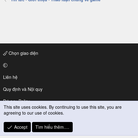
Chọn giao diện
Liên hệ
Quy định và Nội quy
Privacy Policy
This site uses cookies. By continuing to use this site, you are
agreeing to our use of cookies.
Trợ giúp
R
Accept
Tìm hiểu thêm.…
S