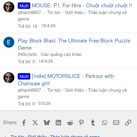
MOUSE: P.I. For Hire - Chuột chuột chuột !!
Multi
athanh8807 .
Tin tức - Giới thiệu - Thảo luận chung về
game
18/4/26
Trả lời
16
Play Block Blast: The Ultimate Free Block Puzzle
Game
240cristis
Các quảng cáo khác
18/4/26
Trả lời
0
[Indie] MOTORSLICE - Parkour with
Multi
Chainsaw girl!
athanh8807 .
Tin tức - Giới thiệu - Thảo luận chung về
game
5/5/26
Trả lời
0
Facebook
X
Bluesky
LinkedIn
Reddit
Pinterest
Tumblr
WhatsApp
Email
Li
Share:
Tin tức - Giới thiệu - Thảo luận chung về game