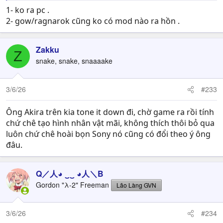
1- ko ra pc .
2- gow/ragnarok cũng ko có mod nào ra hồn .
Zakku
Z
snake, snake, snaaaake
3/6/26
#233
Ông Akira trên kia tone it down đi, chờ game ra rồi tính
chứ chê tạo hình nhân vật mãi, không thích thôi bỏ qua
luôn chứ chê hoài bọn Sony nó cũng có đổi theo ý ông
đâu.
Q／人◕ ‿‿ ◕人＼B
Gordon "λ-2" Freeman
Lão Làng GVN
3/6/26
#234