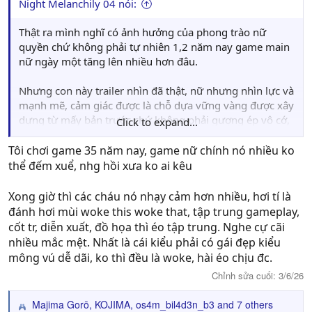
Night Melanchily 04 nói:
Thật ra mình nghĩ có ảnh hưởng của phong trào nữ
quyền chứ không phải tự nhiên 1,2 năm nay game main
nữ ngày một tăng lên nhiều hơn đâu.
Nhưng con này trailer nhìn đã thật, nữ nhưng nhìn lực và
mạnh mẽ, cảm giác được là chỗ dựa vững vàng được xây
dựng từ mấy bản trước chứ không phải gượng ép vô cớ,
Click to expand...
có nền tảng rõ ràng. Với kiểu bây giờ xem như là 1 thế
giới độc lập, không bị vướng bận nhiều vào thần thoại
Tôi chơi game 35 năm nay, game nữ chính nó nhiều ko
nên ngóng chờ ghê
thể đếm xuể, nhg hồi xưa ko ai kêu
Lúc kết thúc của GOW 2018 thấy buồn buồn nên giờ
Xong giờ thì các cháu nó nhạy cảm hơn nhiều, hơi tí là
mong là gia đình đoàn tụ hoặc chí ít còn có cơ hội gặp lại
đánh hơi mùi woke this woke that, tập trung gameplay,
2 cha con.
cốt tr, diễn xuất, đồ họa thì éo tập trung. Nghe cự cãi
nhiều mắc mệt. Nhất là cái kiểu phải có gái đẹp kiểu
mông vú dễ dãi, ko thì đều là woke, hài éo chịu đc.
Chỉnh sửa cuối:
3/6/26
Majima Gorō
,
KOJIMA
,
os4m_bil4d3n_b3
and 7 others
R