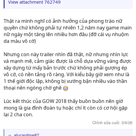
View attachment 762749
Thật ra mình nghĩ có ảnh hưởng của phong trào nữ
quyền chứ không phải tự nhiên 1,2 năm nay game main
nữ ngày một tăng lên nhiều hơn đâu (đỡ cái vụ nhuộm
da màu vô cớ)
Nhưng con này trailer nhìn đã thật, nữ nhưng nhìn lực
và mạnh mẽ, cảm giác được là chỗ dựa vững vàng được
xây dựng từ mấy bản trước chứ không phải gượng ép
vô cớ, có nền tảng rõ ràng. Với kiểu bây giờ xem như là
1 thế giới độc lập, không bị vướng bận nhiều vào thần
thoại nên ngóng chờ ghê
Lúc kết thúc của GOW 2018 thấy buồn buồn nên giờ
mong là gia đình đoàn tụ hoặc chí ít còn có cơ hội gặp
lại 2 cha con.
Chỉnh sửa cuối:
3/6/26
alucardme87