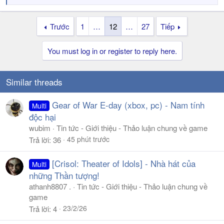
e
a
Trước
1
…
12
…
27
Tiếp
c
t
i
You must log in or register to reply here.
o
n
s
Similar threads
:
Gear of War E-day (xbox, pc) - Nam tính
Multi
độc hại
wubim
Tin tức - Giới thiệu - Thảo luận chung về game
45 phút trước
Trả lời
36
[Crisol: Theater of Idols] - Nhà hát của
Multi
những Thần tượng!
athanh8807 .
Tin tức - Giới thiệu - Thảo luận chung về
game
23/2/26
Trả lời
4