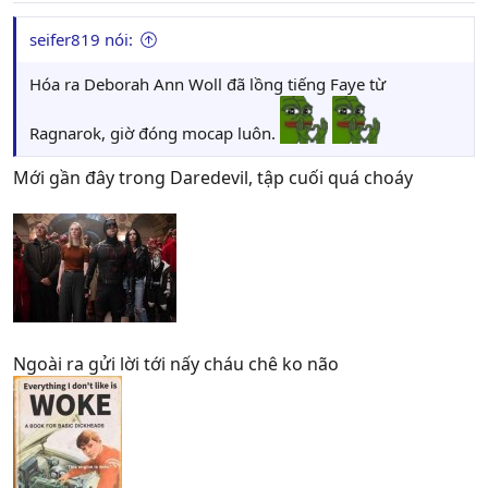
seifer819 nói:
Hóa ra Deborah Ann Woll đã lồng tiếng Faye từ
Ragnarok, giờ đóng mocap luôn.
Mới gần đây trong Daredevil, tập cuối quá choáy
Ngoài ra gửi lời tới nấy cháu chê ko não