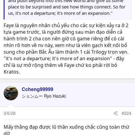
and push beyond into this new world and give us some
place to be surprised and see how things connect. So for
us, it's not a departure; it's more of an expansion."
Faye là nguyên nhân chủ yếu cho các sự kiện xảy ra ở 2
tựa game trước, là người đứng sau màn đạo diễn cả
hành trình 2 cha con nên giờ có game riêng để có cái
nhìn rõ hơn về nv này, xem như là viên gạch kết nối bổ
sung cho phần Bắc Âu làm thành 1 cái Trilogy trọn vẹn.
"it's not a departure; it's more of an expansion" - đây
chỉ là sự mở rộng thêm về Faye chứ ko phải rời bỏ
Kratos.
Ccheng99999
シェンムー Ryo Hazuki
3/6/26
#224
Mấy thằng đạp được lũ thần xuống chắc cũng toàn thứ
dữ