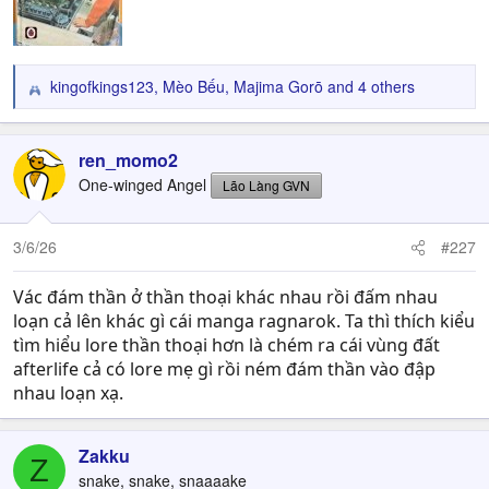
kingofkings123
,
Mèo Bếu
,
Majima Gorō
and 4 others
R
e
a
c
ren_momo2
t
One-winged Angel
Lão Làng GVN
i
o
n
3/6/26
#227
s
:
Vác đám thần ở thần thoại khác nhau rồi đấm nhau
loạn cả lên khác gì cái manga ragnarok. Ta thì thích kiểu
tìm hiểu lore thần thoại hơn là chém ra cái vùng đất
afterlife cả có lore mẹ gì rồi ném đám thần vào đập
nhau loạn xạ.
Zakku
Z
snake, snake, snaaaake