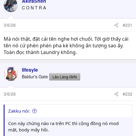
AkiraShen
C O N T R A
3/6/26
#231
Mà nói thật, đặt cái tên nghe hơi chuối. Tới giờ thấy cái
tên nó cứ phèn phèn pha kè không ấn tượng sao ấy.
Toàn đọc thành Laundry không.
lifesyle
Baldur's Gate
Lão Làng GVN
3/6/26
#232
Zakku nói:
Con này chừng nào ra trên PC thì cộng đồng nó mod
mặt, body mấy hồi.