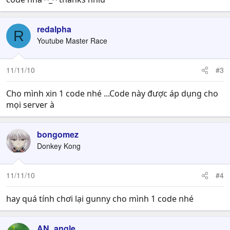
sau:
redalpha
R
Bước 1:
Youtube Master Race
Gunner tiến hành đăng nhập vào Gunny Online, sau đó
di chuyển vào khu vực
“Hoạt động và đổi thưởng”
11/11/10
#3
Khu vực hoạt động và đổi trưởng
Cho mình xin 1 code nhé ...Code này được áp dụng cho
mọi server à
Bước 2:
Trong bảng danh sách các hoạt động đang diễn ra, bạn
nhấp chọn hoạt động
“Quà tặng 2.3: Bộ lạc Tà thần”
bongomez
Donkey Kong
Bước 3:
11/11/10
#4
Nhập mã quà tặng vào ô:
hay quá tính chơi lại gunny cho mình 1 code nhé
AN_angle
Sau khi đã nhập mã quà tặng, bạn nhấn nút "Nhận" để