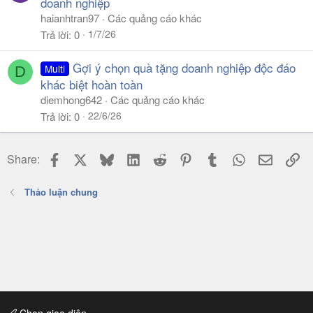
doanh nghiệp
haianhtran97
Các quảng cáo khác
1/7/26
Trả lời
0
Gợi ý chọn quà tặng doanh nghiệp độc đáo
Multi
D
khác biệt hoàn toàn
diemhong642
Các quảng cáo khác
22/6/26
Trả lời
0
Facebook
X
Bluesky
LinkedIn
Reddit
Pinterest
Tumblr
WhatsApp
Email
Li
Share:
Thảo luận chung