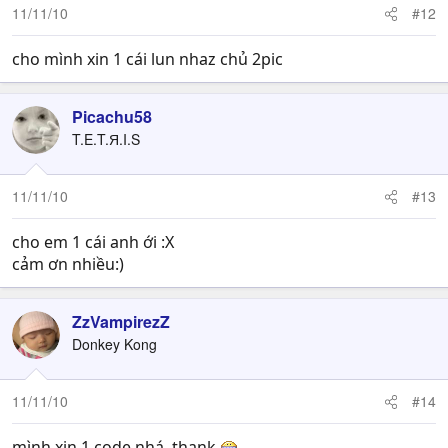
11/11/10
#12
cho mình xin 1 cái lun nhaz chủ 2pic
Picachu58
T.E.T.Я.I.S
11/11/10
#13
cho em 1 cái anh ới :X
cảm ơn nhiều:)
ZzVampirezZ
Donkey Kong
11/11/10
#14
mình xin 1 code nhá, thank