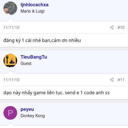
tjnhlocachxa
Mario & Luigi
11/11/10
#10
đăng ký 1 cái nhé bạn,cám ơn nhiều
TieuBangTu
Guest
11/11/10
#11
dạo này nhẩy game liên tục. send e 1 code anh ss
peyeu
P
Donkey Kong