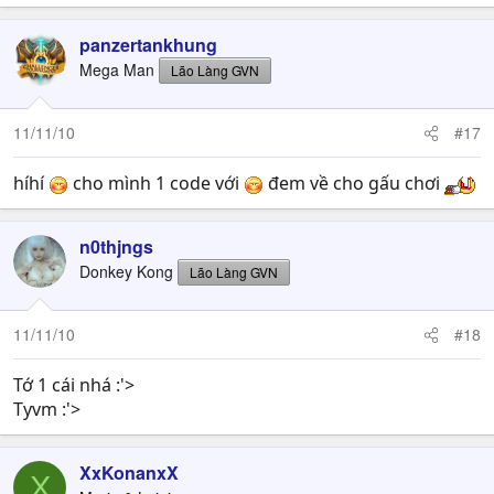
panzertankhung
Mega Man
Lão Làng GVN
11/11/10
#17
híhí
cho mình 1 code với
đem về cho gấu chơi
n0thjngs
Donkey Kong
Lão Làng GVN
11/11/10
#18
Tớ 1 cái nhá :'>
Tyvm :'>
XxKonanxX
X