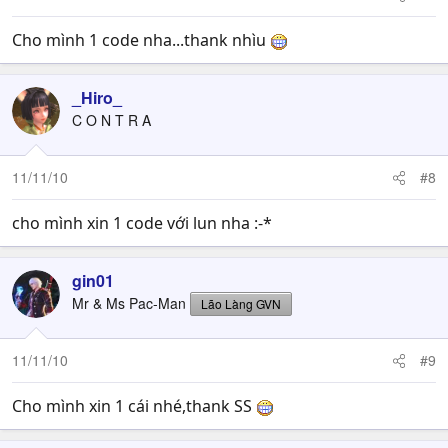
Cho mình 1 code nha...thank nhìu
_Hiro_
C O N T R A
11/11/10
#8
cho mình xin 1 code với lun nha :-*
gin01
Mr & Ms Pac-Man
Lão Làng GVN
11/11/10
#9
Cho mình xin 1 cái nhé,thank SS