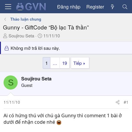
Đăng nhập
Register
Thảo luận chung
Gunny - GiftCode “Bộ lạc Tà thần”
T
N
Soujirou Seta
11/11/10
h
g
r
à
Không mở trả lời sau này.
e
y
a
g
1
…
19
Tiếp
d
ử
s
i
Soujirou Seta
t
S
a
Guest
r
t
11/11/10
#1
e
r
Ai có hứng thú với chú gà Gunny thì comment 1 bài ở
dưới để nhận code nhé