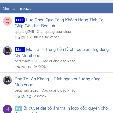
Similar threads
Lựa Chọn Quà Tặng Khách Hàng Tinh Tế
Multi
Q
Giúp Gắn Kết Bền Lâu
quatang246
Các quảng cáo khác
Thứ ba lúc 21:27
Trả lời
1
Mở lì xì – Trúng tiền tỷ chỉ có trên ứng dụng
Multi
My MobiFone
betamam2020
Các quảng cáo khác
24/2/26
Trả lời
36
Đón Tết An Khang – Rinh ngàn quà tặng cùng
MobiFone
betamam2020
Các quảng cáo khác
23/2/26
Trả lời
12
Bí quyết đặt bộ ấm trà in logo độc quyền cho
PS
H