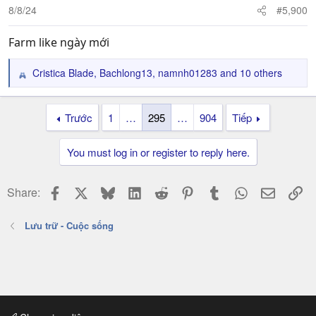
s
8/8/24
#5,900
:
Farm like ngày mới
Cristica Blade
,
Bachlong13
,
namnh01283
and 10 others
R
e
a
Trước
1
…
295
…
904
Tiếp
c
t
i
You must log in or register to reply here.
o
n
s
Facebook
X
Bluesky
LinkedIn
Reddit
Pinterest
Tumblr
WhatsApp
Email
Li
Share:
:
Lưu trữ - Cuộc sống