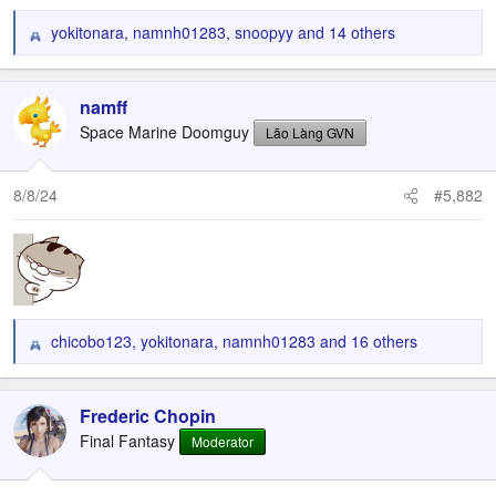
yokitonara
,
namnh01283
,
snoopyy
and 14 others
R
e
a
c
namff
t
Space Marine Doomguy
Lão Làng GVN
i
o
n
8/8/24
#5,882
s
:
chicobo123
,
yokitonara
,
namnh01283
and 16 others
R
e
a
c
Frederic Chopin
t
Final Fantasy
Moderator
i
o