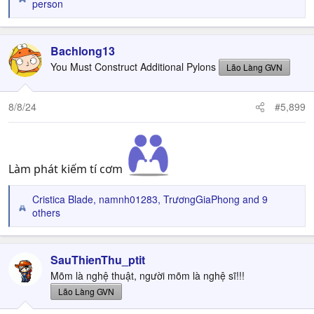
R
person
e
a
c
Bachlong13
t
You Must Construct Additional Pylons
Lão Làng GVN
i
o
n
8/8/24
#5,899
s
:
Làm phát kiếm tí cơm
Cristica Blade
,
namnh01283
,
TrươngGiaPhong
and 9
R
others
e
a
c
SauThienThu_ptit
t
Mõm là nghệ thuật, người mõm là nghệ sĩ!!!
i
o
Lão Làng GVN
n