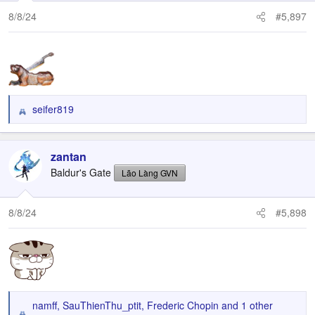
n
8/8/24
#5,897
s
:
seifer819
R
e
a
c
zantan
t
Baldur's Gate
Lão Làng GVN
i
o
n
8/8/24
#5,898
s
:
namff
,
SauThienThu_ptit
,
Frederic Chopin
and 1 other