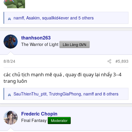
namff
,
Asakim
,
squallkid4ever
and 5 others
R
e
a
c
thanhson263
t
The Warrior of Light
Lão Làng GVN
i
o
n
8/8/24
#5,893
s
:
các chủ tịch mạnh mẽ quá , quay đi quay lại nhẩy 3--4
trang luôn
SauThienThu_ptit
,
TrươngGiaPhong
,
namff
and 8 others
R
e
a
c
Frederic Chopin
t
Final Fantasy
Moderator
i
o