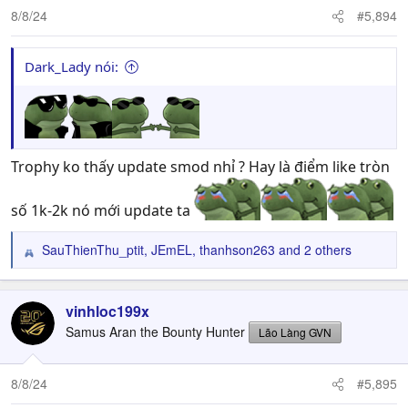
n
8/8/24
#5,894
s
:
Dark_Lady nói:
Trophy ko thấy update smod nhỉ ? Hay là điểm like tròn
số 1k-2k nó mới update ta
SauThienThu_ptit
,
JEmEL
,
thanhson263
and 2 others
R
e
a
c
vinhloc199x
t
Samus Aran the Bounty Hunter
Lão Làng GVN
i
o
n
8/8/24
#5,895
s