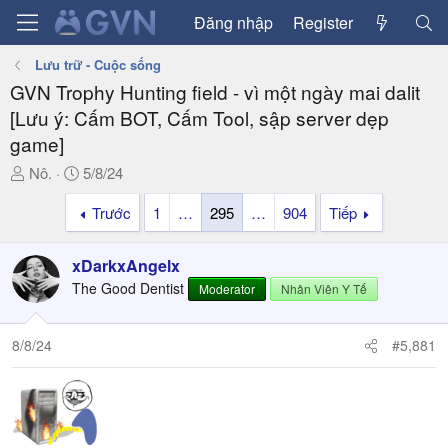
Đăng nhập
Register
Lưu trữ - Cuộc sống
GVN Trophy Hunting field - vì một ngày mai dalit
[Lưu ý: Cấm BOT, Cấm Tool, sập server dẹp
game]
T
N
Nô.
5/8/24
h
g
Trước
1
…
295
…
904
Tiếp
r
à
e
y
a
g
xDarkxAngelx
d
ử
The Good Dentist
Moderator
Nhân Viên Y Tế
s
i
t
a
8/8/24
#5,881
r
t
e
r