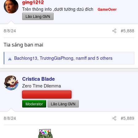
c
ging1212
t
Trên thông info ,dưới tường dzú đích
GameOver
i
Lão Làng GVN
o
n
8/8/24
s
#5,888
:
Tia sáng ban mai
Bachlong13
,
TrươngGiaPhong
,
namff
and 5 others
R
e
a
c
Cristica Blade
t
Zero Time Dilemma
i
o
n
Moderator
Lão Làng GVN
s
:
8/8/24
#5,889