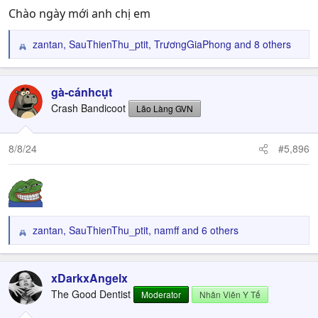
:
Chào ngày mới anh chị em
zantan
,
SauThienThu_ptit
,
TrươngGiaPhong
and 8 others
R
e
a
c
gà-cánhcụt
t
Crash Bandicoot
Lão Làng GVN
i
o
n
8/8/24
#5,896
s
:
zantan
,
SauThienThu_ptit
,
namff
and 6 others
R
e
a
c
xDarkxAngelx
t
The Good Dentist
Moderator
Nhân Viên Y Tế
i
o