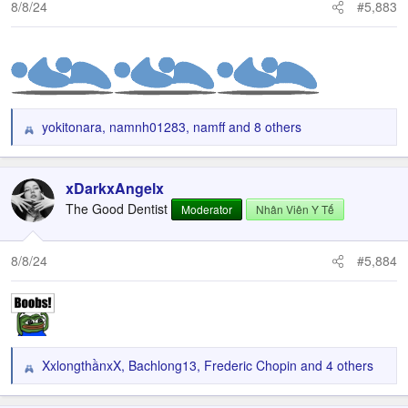
n
8/8/24
#5,883
s
:
yokitonara
,
namnh01283
,
namff
and 8 others
R
e
a
c
xDarkxAngelx
t
The Good Dentist
Moderator
Nhân Viên Y Tế
i
o
n
8/8/24
#5,884
s
:
XxlongthầnxX
,
Bachlong13
,
Frederic Chopin
and 4 others
R
e
a