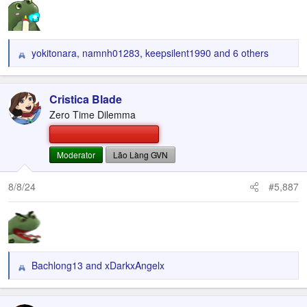
yokitonara
,
namnh01283
,
keepsilent1990
and 6 others
R
e
a
c
Cristica Blade
t
Zero Time Dilemma
i
o
n
Moderator
Lão Làng GVN
s
:
8/8/24
#5,887
Bachlong13
and
xDarkxAngelx
R
e
a