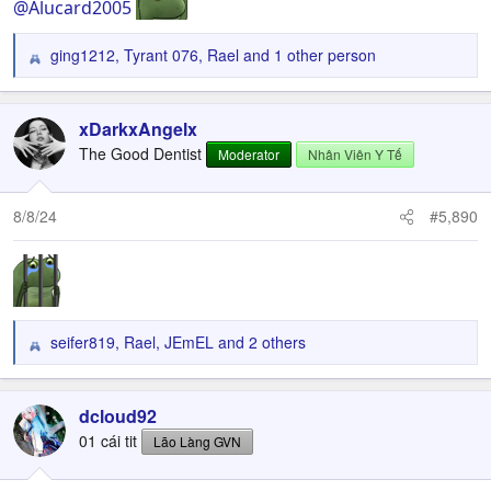
@Alucard2005
ging1212
,
Tyrant 076
,
Rael
and 1 other person
R
e
a
c
xDarkxAngelx
t
The Good Dentist
Moderator
Nhân Viên Y Tế
i
o
n
8/8/24
#5,890
s
:
seifer819
,
Rael
,
JEmEL
and 2 others
R
e
a
c
dcloud92
t
01 cái tit
Lão Làng GVN
i
o