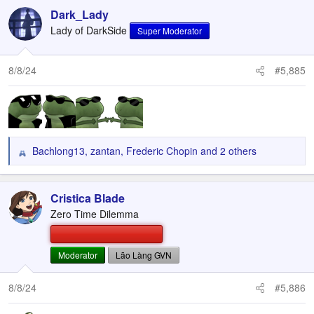
c
Dark_Lady
t
Lady of DarkSide
Super Moderator
i
o
n
8/8/24
#5,885
s
:
Bachlong13
,
zantan
,
Frederic Chopin
and 2 others
R
e
a
c
Cristica Blade
t
Zero Time Dilemma
i
o
n
Moderator
Lão Làng GVN
s
:
8/8/24
#5,886