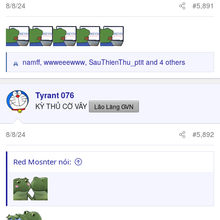
n
8/8/24
#5,891
s
:
namff
,
wwweeewww
,
SauThienThu_ptit
and 4 others
R
e
a
c
Tyrant 076
t
KỲ THỦ CỜ VÂY
Lão Làng GVN
i
o
n
8/8/24
#5,892
s
:
Red Mosnter nói: