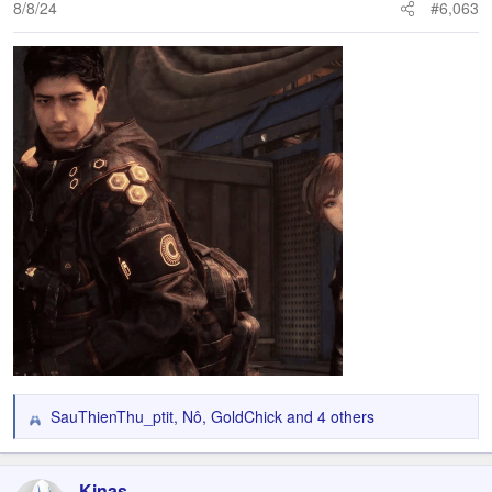
n
8/8/24
#6,063
s
:
SauThienThu_ptit
,
Nô
,
GoldChick
and 4 others
R
e
a
c
Kinas