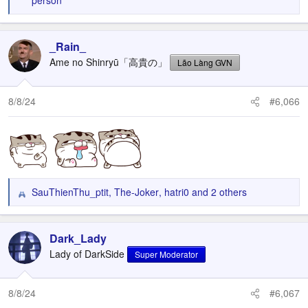
person
e
a
c
_Rain_
t
Ame no Shinryū「高貴の」
Lão Làng GVN
i
o
n
8/8/24
#6,066
s
:
SauThienThu_ptit
,
The-Joker
,
hatri0
and 2 others
R
e
a
c
Dark_Lady
t
Lady of DarkSide
Super Moderator
i
o
n
8/8/24
#6,067
s