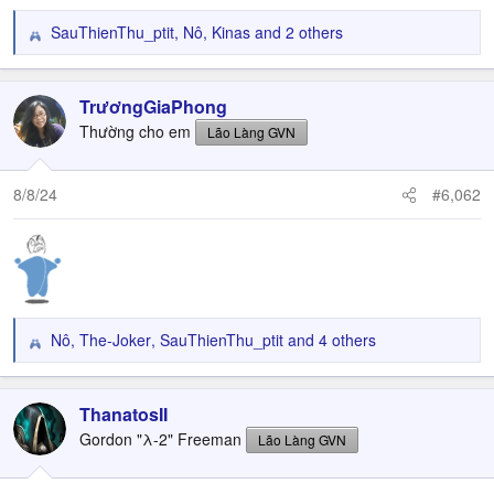
SauThienThu_ptit
,
Nô
,
Kinas
and 2 others
R
e
a
c
TrươngGiaPhong
t
Thường cho em
Lão Làng GVN
i
o
n
8/8/24
#6,062
s
:
Nô
,
The-Joker
,
SauThienThu_ptit
and 4 others
R
e
a
c
ThanatosII
t
Gordon "λ-2" Freeman
Lão Làng GVN
i
o