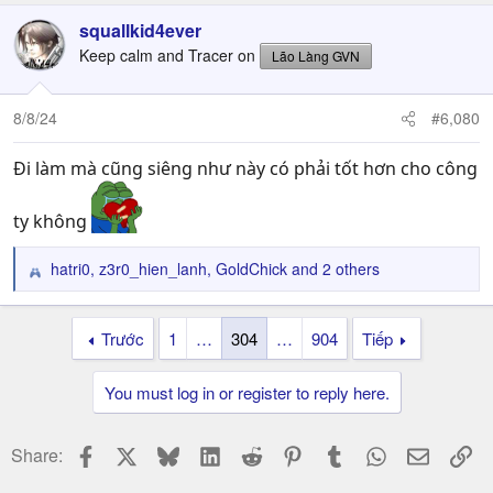
a
c
squallkid4ever
t
Keep calm and Tracer on
Lão Làng GVN
i
o
n
8/8/24
#6,080
s
:
Đi làm mà cũng siêng như này có phải tốt hơn cho công
ty không
hatri0
,
z3r0_hien_lanh
,
GoldChick
and 2 others
R
e
a
Trước
1
…
304
…
904
Tiếp
c
t
i
You must log in or register to reply here.
o
n
s
Facebook
X
Bluesky
LinkedIn
Reddit
Pinterest
Tumblr
WhatsApp
Email
Li
Share:
: