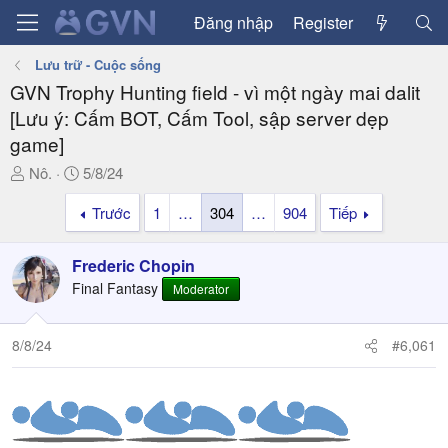
Đăng nhập
Register
Lưu trữ - Cuộc sống
GVN Trophy Hunting field - vì một ngày mai dalit
[Lưu ý: Cấm BOT, Cấm Tool, sập server dẹp
game]
T
N
Nô.
5/8/24
h
g
Trước
1
…
304
…
904
Tiếp
r
à
e
y
a
g
Frederic Chopin
d
ử
Final Fantasy
Moderator
s
i
t
a
8/8/24
#6,061
r
t
e
r