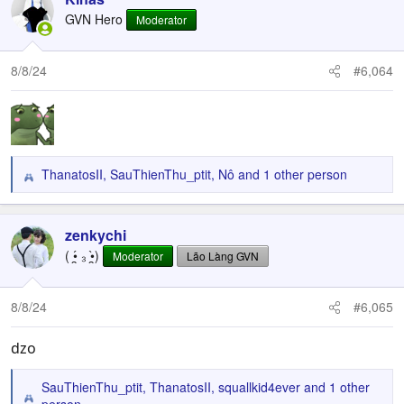
t
GVN Hero
Moderator
i
o
n
8/8/24
#6,064
s
:
ThanatosII
,
SauThienThu_ptit
,
Nô
and 1 other person
R
e
a
c
zenkychi
t
( •̯́ ₃ •̯̀)
Moderator
Lão Làng GVN
i
o
n
8/8/24
#6,065
s
:
dzo
SauThienThu_ptit
,
ThanatosII
,
squallkid4ever
and 1 other
R