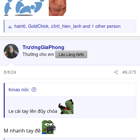
hatri0
,
GoldChick
,
z3r0_hien_lanh
and 1 other person
R
e
a
c
TrươngGiaPhong
t
Thường cho em
Lão Làng GVN
i
o
n
8/8/24
#6,075
s
:
Kinas nói:
Lẹ cái tay lên đũy chóa
M nhanh tay đê