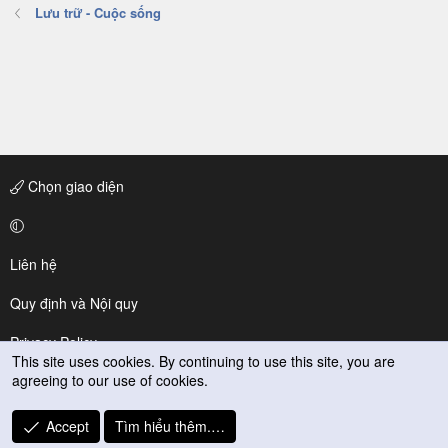
Lưu trữ - Cuộc sống
Chọn giao diện
Liên hệ
Quy định và Nội quy
Privacy Policy
This site uses cookies. By continuing to use this site, you are
agreeing to our use of cookies.
Trợ giúp
R
Accept
Tìm hiểu thêm.…
S