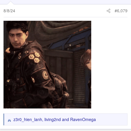
o
n
8/8/24
#6,079
s
:
z3r0_hien_lanh
,
living2nd
and
RavenOmega
R
e