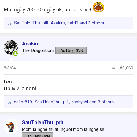
Mỗi ngày 200, 30 ngày 6k, up rank lv 3
SauThienThu_ptit
,
Asakim
,
hatri0
and 3 others
R
e
a
c
Asakim
t
The Dragonborn
Lão Làng GVN
i
o
n
8/8/24
#6,069
s
:
Lên
Up lv 2 la nghỉ
seifer819
,
SauThienThu_ptit
,
zenkychi
and 3 others
R
e
a
c
SauThienThu_ptit
t
Mõm là nghệ thuật, người mõm là nghệ sĩ!!!
i
Lão Làng GVN