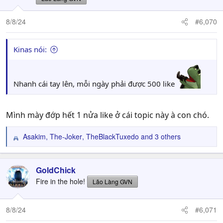
o
n
8/8/24
#6,070
s
:
Kinas nói:
Nhanh cái tay lên, mỗi ngày phải được 500 like
Mình mày đớp hết 1 nửa like ở cái topic này à con chó.
Asakim
,
The-Joker
,
TheBlackTuxedo
and 3 others
R
e
a
c
GoldChick
t
Fire in the hole!
Lão Làng GVN
i
o
n
8/8/24
#6,071
s