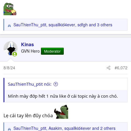
:
SauThienThu_ptit
,
squallkid4ever
,
sdfgh
and 3 others
R
e
a
c
Kinas
t
GVN Hero
Moderator
i
o
n
8/8/24
#6,072
s
:
SauThienThu_ptit nói:
Mình mày đớp hết 1 nửa like ở cái topic này à con chó.
Lẹ cái tay lên đũy chóa
SauThienThu_ptit
,
Asakim
,
squallkid4ever
and 2 others
R