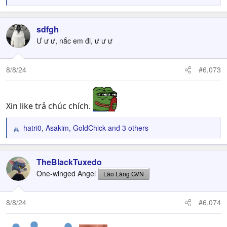
e
a
c
sdfgh
t
Ư ư ư, nắc em đi, ư ư ư
i
o
n
8/8/24
#6,073
s
:
Xin like trả chúc chích.
hatri0
,
Asakim
,
GoldChick
and 3 others
R
e
a
c
TheBlackTuxedo
t
One-winged Angel
Lão Làng GVN
i
o
n
8/8/24
#6,074
s
: