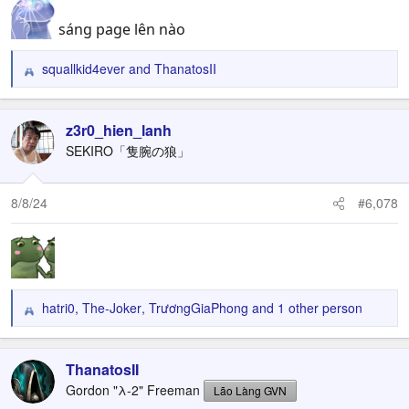
sáng page lên nào
squallkid4ever
and
ThanatosII
R
e
a
c
z3r0_hien_lanh
t
SEKIRO「隻腕の狼」
i
o
n
8/8/24
#6,078
s
:
hatri0
,
The-Joker
,
TrươngGiaPhong
and 1 other person
R
e
a
c
ThanatosII
t
Gordon "λ-2" Freeman
Lão Làng GVN
i