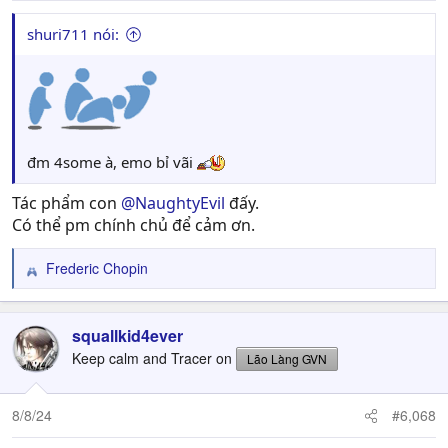
:
shuri711 nói:
đm 4some à, emo bỉ vãi
Tác phẩm con
@NaughtyEvil
đấy.
Có thể pm chính chủ để cảm ơn.
Frederic Chopin
R
e
a
c
squallkid4ever
t
Keep calm and Tracer on
Lão Làng GVN
i
o
n
8/8/24
#6,068
s
: