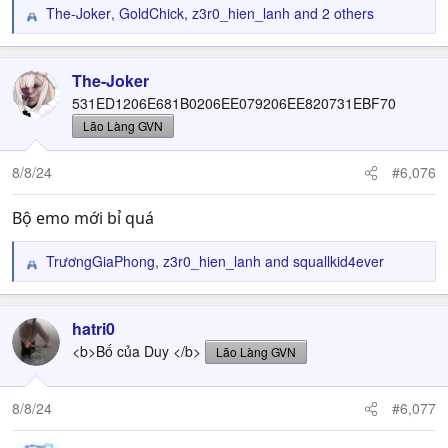
The-Joker
,
GoldChick
,
z3r0_hien_lanh
and 2 others
R
e
a
c
The-Joker
t
531ED1206E681B0206EE079206EE820731EBF70
i
Lão Làng GVN
o
n
8/8/24
#6,076
s
:
Bộ emo mới bỉ quá
TrươngGiaPhong
,
z3r0_hien_lanh
and
squallkid4ever
R
e
a
c
hatri0
t
<b>Bố của Duy </b>
Lão Làng GVN
i
o
n
8/8/24
#6,077
s
: