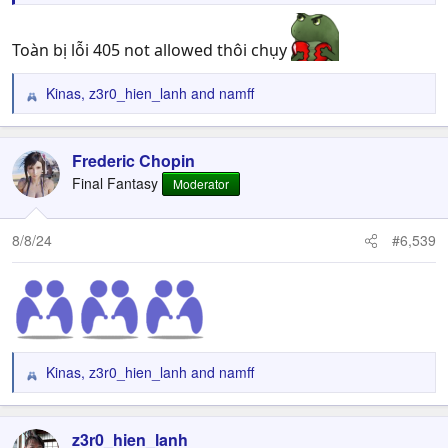
Toàn bị lỗi 405 not allowed thôi chụy
Kinas
,
z3r0_hien_lanh
and
namff
R
e
a
c
Frederic Chopin
t
Final Fantasy
Moderator
i
o
n
8/8/24
#6,539
s
:
Kinas
,
z3r0_hien_lanh
and
namff
R
e
a
c
z3r0_hien_lanh