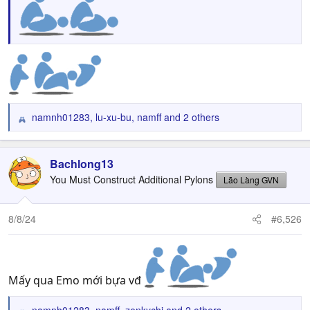
namnh01283
,
lu-xu-bu
,
namff
and 2 others
R
e
a
c
Bachlong13
t
You Must Construct Additional Pylons
Lão Làng GVN
i
o
n
8/8/24
#6,526
s
:
Mấy qua Emo mới bựa vđ