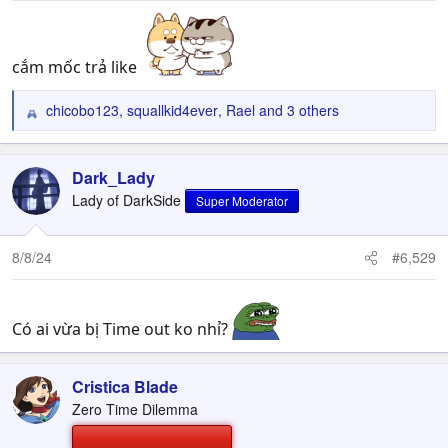
:
cắm mốc trả like
chicobo123
,
squallkid4ever
,
Rael
and 3 others
R
e
a
c
Dark_Lady
t
Lady of DarkSide
Super Moderator
i
o
n
8/8/24
#6,529
s
:
Có ai vừa bị Time out ko nhỉ?
Cristica Blade
Zero Time Dilemma