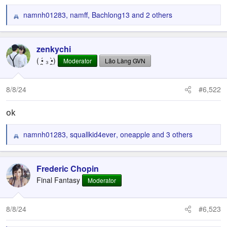
namnh01283
,
namff
,
Bachlong13
and 2 others
R
e
a
c
zenkychi
t
( •̯́ ₃ •̯̀)
Moderator
Lão Làng GVN
i
o
n
8/8/24
#6,522
s
:
ok
namnh01283
,
squallkid4ever
,
oneapple
and 3 others
R
e
a
c
Frederic Chopin
t
Final Fantasy
Moderator
i
o
n
8/8/24
#6,523
s
: