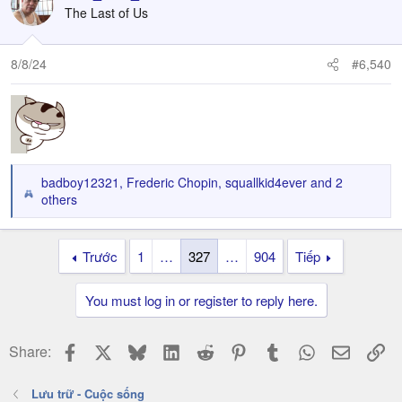
t
The Last of Us
i
o
n
8/8/24
#6,540
s
:
badboy12321
,
Frederic Chopin
,
squallkid4ever
and 2
R
others
e
a
c
Trước
1
…
327
…
904
Tiếp
t
i
You must log in or register to reply here.
o
n
s
Facebook
X
Bluesky
LinkedIn
Reddit
Pinterest
Tumblr
WhatsApp
Email
Li
Share:
:
Lưu trữ - Cuộc sống