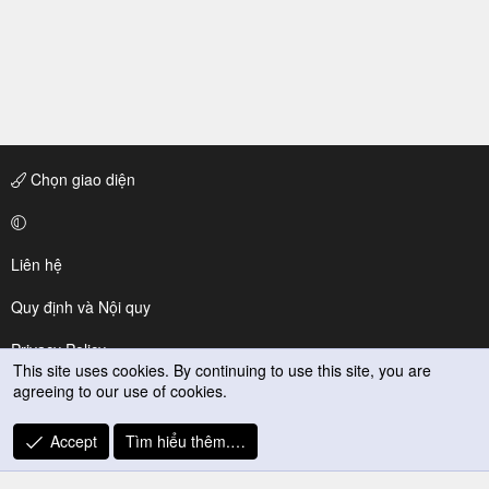
Chọn giao diện
Liên hệ
Quy định và Nội quy
Privacy Policy
This site uses cookies. By continuing to use this site, you are
agreeing to our use of cookies.
Trợ giúp
R
Accept
Tìm hiểu thêm.…
S
S