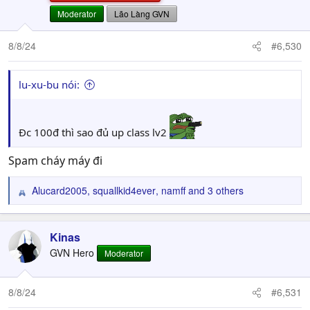
Moderator
Lão Làng GVN
8/8/24
#6,530
lu-xu-bu nói:
Đc 100đ thì sao đủ up class lv2
Spam cháy máy đi
Alucard2005
,
squallkid4ever
,
namff
and 3 others
R
e
a
c
Kinas
t
GVN Hero
Moderator
i
o
n
8/8/24
#6,531
s