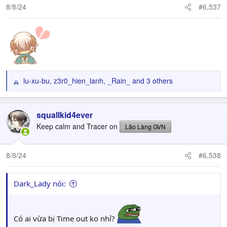
n
8/8/24
#6,537
s
:
lu-xu-bu
,
z3r0_hien_lanh
,
_Rain_
and 3 others
R
e
a
c
squallkid4ever
t
Keep calm and Tracer on
Lão Làng GVN
i
o
n
8/8/24
#6,538
s
:
Dark_Lady nói:
Có ai vừa bị Time out ko nhỉ?