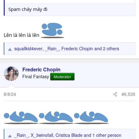
Spam cháy máy đi
Lên là lên là lên
squallkid4ever
,
_Rain_
,
Frederic Chopin
and 2 others
R
e
a
c
Frederic Chopin
t
Final Fantasy
Moderator
i
o
n
8/8/24
#6,535
s
:
_Rain_
,
X_3winofall
,
Cristica Blade
and 1 other person
R