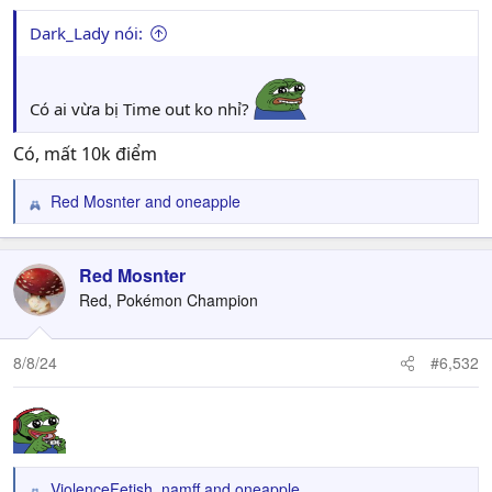
:
Dark_Lady nói:
Có ai vừa bị Time out ko nhỉ?
Có, mất 10k điểm
Red Mosnter
and
oneapple
R
e
a
c
Red Mosnter
t
Red, Pokémon Champion
i
o
n
8/8/24
#6,532
s
:
ViolenceFetish
,
namff
and
oneapple