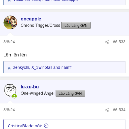
R
e
a
c
oneapple
t
Chrono Trigger/Cross
Lão Làng GVN
i
o
n
8/8/24
#6,533
s
:
Lên lên lên
zenkychi
,
X_3winofall
and
namff
R
e
a
c
lu-xu-bu
t
One-winged Angel
Lão Làng GVN
i
o
n
8/8/24
#6,534
s
:
CristicaBlade nói: