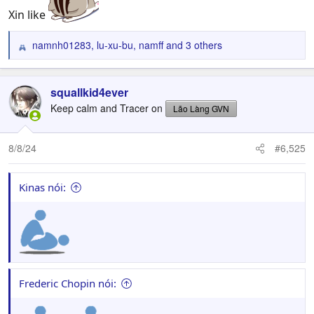
Xin like
namnh01283
,
lu-xu-bu
,
namff
and 3 others
R
e
a
c
squallkid4ever
t
Keep calm and Tracer on
Lão Làng GVN
i
o
n
8/8/24
#6,525
s
:
Kinas nói:
Frederic Chopin nói: