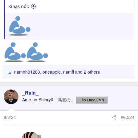
Kinas nói:
namnh01283
,
oneapple
,
namff
and 2 others
R
e
a
c
_Rain_
t
Ame no Shinryū「高貴の」
Lão Làng GVN
i
o
n
8/8/24
#6,524
s
: