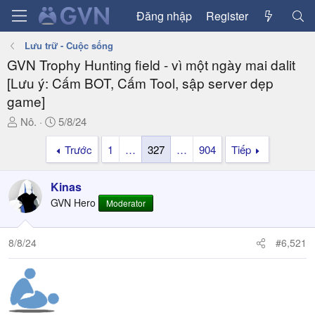
Đăng nhập
Register
Lưu trữ - Cuộc sống
GVN Trophy Hunting field - vì một ngày mai dalit
[Lưu ý: Cấm BOT, Cấm Tool, sập server dẹp
game]
T
N
Nô.
5/8/24
h
g
Trước
1
…
327
…
904
Tiếp
r
à
e
y
a
g
Kinas
d
ử
GVN Hero
Moderator
s
i
t
a
8/8/24
#6,521
r
t
e
r