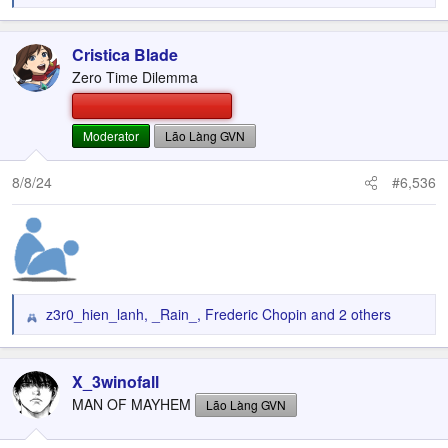
e
a
c
Cristica Blade
t
Zero Time Dilemma
i
o
n
Moderator
Lão Làng GVN
s
:
8/8/24
#6,536
z3r0_hien_lanh
,
_Rain_
,
Frederic Chopin
and 2 others
R
e
a
c
X_3winofall
t
MAN OF MAYHEM
Lão Làng GVN
i
o