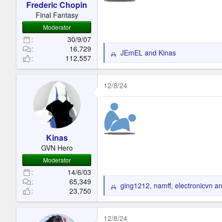
Frederic Chopin
:
Final Fantasy
Moderator
30/9/07
16,729
JEmEL
and
Kinas
R
112,557
e
a
c
12/8/24
t
i
o
n
s
Kinas
:
GVN Hero
Moderator
14/6/03
65,349
ging1212
,
namff
,
electronicvn
an
R
23,750
e
a
c
12/8/24