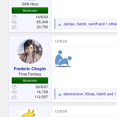
t
GVN Hero
e
Moderator
r
14/6/03
65,349
zantan
,
hatri0
,
namff
and 1 othe
R
23,750
e
a
c
12/8/24
t
i
o
n
s
Frederic Chopin
:
Final Fantasy
Moderator
30/9/07
16,729
electronicvn
,
Kinas
,
hatri0
and 1 
R
112,557
e
a
c
12/8/24
t