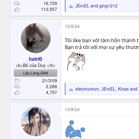
16,729
JEmEL
and
ging1212
R
112,557
e
a
c
12/8/24
t
i
Tôi like bạn với tâm hồn thánh t
o
Bạn trả tôi với mọi sự yêu thư
n
s
hatri0
:
<b>Bố của Duy </b>
Lão Làng GVN
21/3/09
2,288
electronicvn
,
JEmEL
,
Kinas
and 
R
4,757
e
a
c
12/8/24
t
i
o
n
s