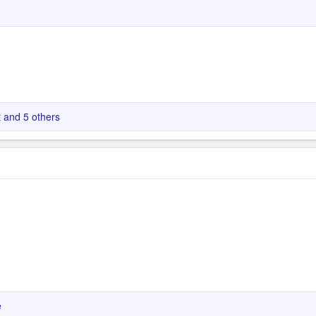
t
and 5 others
e