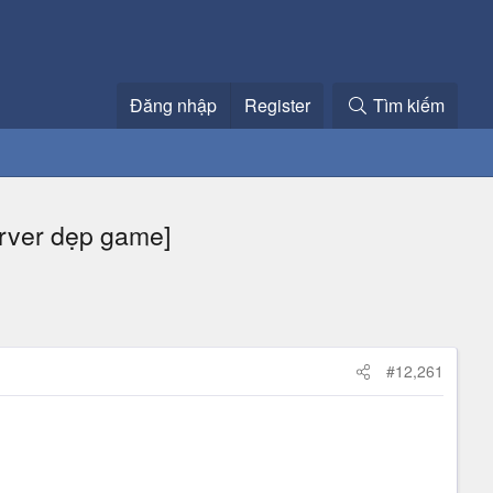
Đăng nhập
Register
Tìm kiếm
erver dẹp game]
#12,261