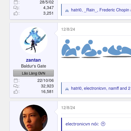
28/5/02
4,347
hatri0
,
_Rain_
,
Frederic Chopin
R
3,251
e
a
c
12/8/24
t
i
o
n
s
zantan
:
Baldur's Gate
Lão Làng GVN
22/10/06
32,923
hatri0
,
electronicvn
,
namff
and 2 
R
16,581
e
a
c
12/8/24
t
i
o
electronicvn nói:
n