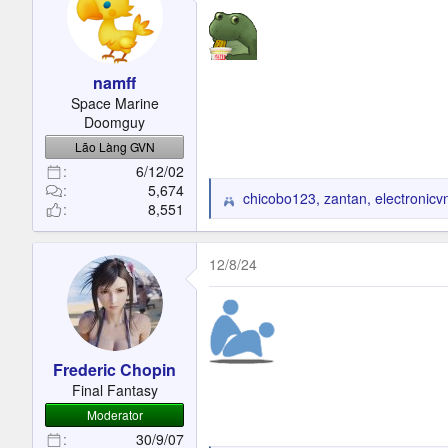
i
o
n
s
namff
:
Space Marine
Doomguy
Lão Làng GVN
6/12/02
5,674
chicobo123
,
zantan
,
electronicv
R
8,551
e
a
c
12/8/24
t
i
o
n
s
Frederic Chopin
:
Final Fantasy
Moderator
30/9/07