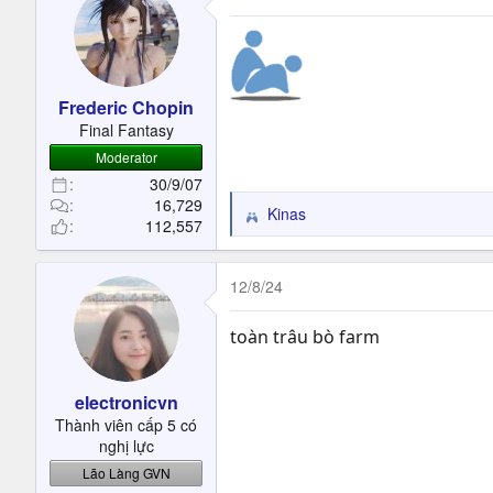
t
i
o
n
s
Frederic Chopin
:
Final Fantasy
Moderator
30/9/07
16,729
Kinas
R
112,557
e
a
c
12/8/24
t
i
toàn trâu bò farm
o
n
s
electronicvn
:
Thành viên cấp 5 có
nghị lực
Lão Làng GVN