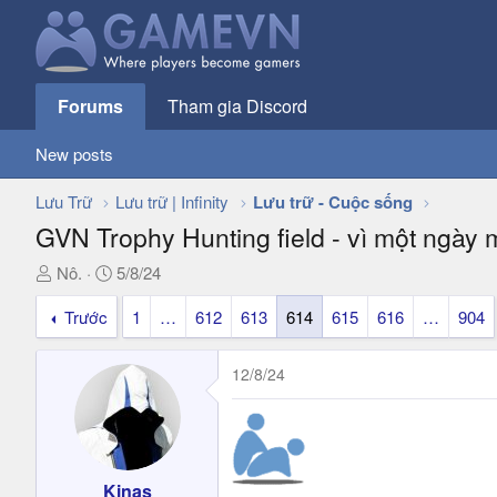
Forums
Tham gia Discord
New posts
Lưu Trữ
Lưu trữ | Infinity
Lưu trữ - Cuộc sống
GVN Trophy Hunting field - vì một ngày 
T
N
Nô.
5/8/24
h
g
Trước
1
…
612
613
614
615
616
…
904
r
à
e
y
a
g
12/8/24
d
ử
s
i
t
a
r
Kinas