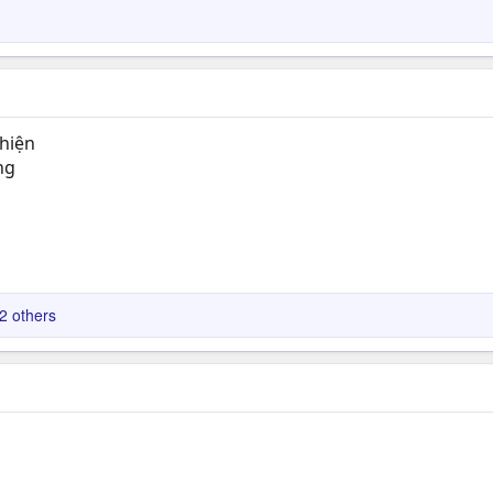
hiện
ơng
2 others