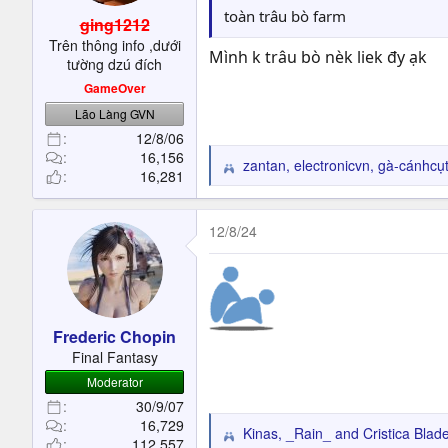
s
toàn trâu bò farm
ging1212
:
Trên thông info ,dưới
Mình k trâu bò nèk liek đy ạk
tường dzú đích
GameOver
Lão Làng GVN
12/8/06
16,156
zantan
,
electronicvn
,
gà-cánhcụ
R
16,281
e
a
c
12/8/24
t
i
o
n
s
Frederic Chopin
:
Final Fantasy
Moderator
30/9/07
16,729
Kinas
,
_Rain_
and
Cristica Blad
R
112,557