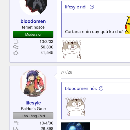
lifesyle nói:
bloodomen
temet nosce
Cortana nhìn gay quá ko chơi
Moderator
13/3/03
50,306
41,545
7/7/26
bloodomen nói:
lifesyle
Baldur's Gate
Lão Làng GVN
19/4/06
26,898