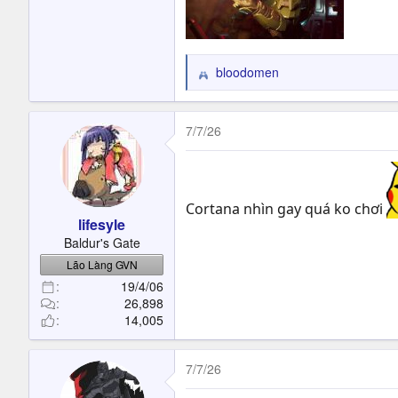
bloodomen
R
e
a
c
7/7/26
t
i
o
n
Cortana nhìn gay quá ko chơi
s
lifesyle
:
Baldur's Gate
Lão Làng GVN
19/4/06
26,898
14,005
7/7/26