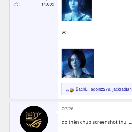
14,005
vs
BachLi
,
adoniz279
,
jackradian
R
e
a
c
7/7/26
t
i
do thèn chụp screenshot thui .
o
n