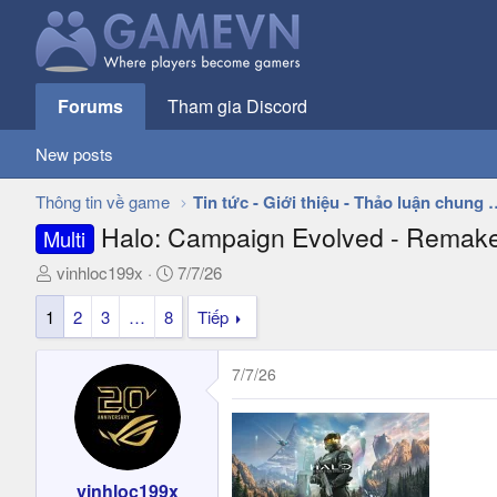
Forums
Tham gia Discord
New posts
Thông tin về game
Tin tức - Giới thiệu - 
Halo: Campaign Evolved - Remake
Multi
T
N
vinhloc199x
7/7/26
h
g
1
2
3
…
8
Tiếp
r
à
e
y
a
g
7/7/26
d
ử
s
i
t
a
r
vinhloc199x