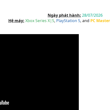
Ngày phát hành:
28/07/2026
Hệ máy:
Xbox Series X|S
,
PlayStation 5
, and
PC Master 