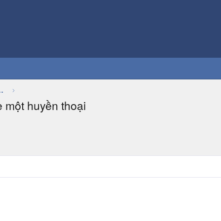
Thảo luận chung về game
 một huyền thoại