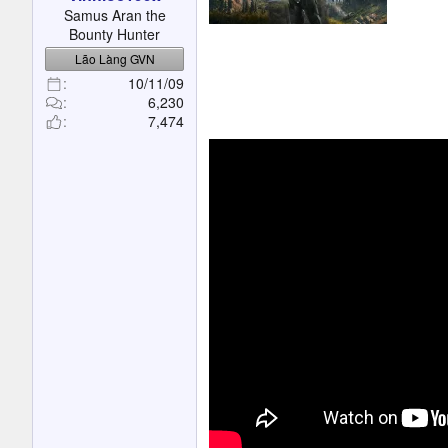
t
Samus Aran the
e
Bounty Hunter
r
Lão Làng GVN
10/11/09
6,230
7,474