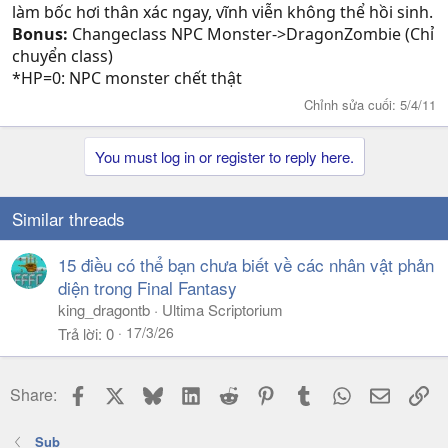
làm bốc hơi thân xác ngay, vĩnh viễn không thể hồi sinh.
Bonus:
Changeclass NPC Monster->DragonZombie (Chỉ
chuyển class)
*HP=0: NPC monster chết thật
Chỉnh sửa cuối:
5/4/11
You must log in or register to reply here.
Similar threads
15 điều có thể bạn chưa biết về các nhân vật phản
diện trong Final Fantasy
king_dragontb
Ultima Scriptorium
17/3/26
Trả lời
0
Facebook
X
Bluesky
LinkedIn
Reddit
Pinterest
Tumblr
WhatsApp
Email
Li
Share:
Sub