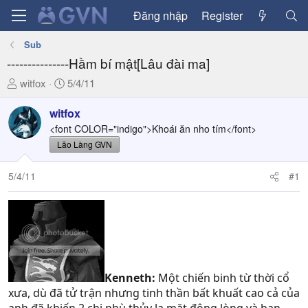
Đăng nhập
Register
Sub
---------------Hầm bí mật[Lâu đài ma]
T
N
witfox
5/4/11
h
g
r
à
witfox
e
y
<font COLOR="indigo">Khoái ăn nho tím</font>
a
g
Lão Làng GVN
d
ử
s
i
5/4/11
#1
t
a
r
t
e
r
Kenneth:
Một chiến binh từ thời cổ
xưa, dù đã tử trận nhưng tinh thần bất khuất cao cả của