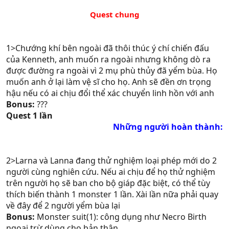
Quest chung
1>Chướng khí bên ngoài đã thôi thúc ý chí chiến đấu
của Kenneth, anh muốn ra ngoài nhưng không dò ra
được đường ra ngoài vì 2 mụ phù thủy đã yểm bùa. Họ
muốn anh ở lại làm vệ sĩ cho họ. Anh sẽ đền ơn trọng
hậu nếu có ai chịu đổi thể xác chuyển linh hồn với anh
Bonus:
???
Quest 1 lần
Những người hoàn thành:
2>Larna và Lanna đang thử nghiệm loại phép mới do 2
người cùng nghiên cứu. Nếu ai chịu để họ thử nghiệm
trên người họ sẽ ban cho bộ giáp đặc biệt, có thể tùy
thích biến thành 1 monster 1 lần. Xài lần nữa phải quay
về đây để 2 người yểm bùa lại
Bonus:
Monster suit(1): công dụng như Necro Birth
ngoại trừ dùng cho bản thân