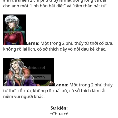
anh đã khiến 2 chị phù thủy lạ mặt động lòng và ban
cho anh một "linh hồn bất diệt" và "tấm thân bất tử".
Larna:
Một trong 2 phù thủy từ thời cổ xưa,
không rõ lai lịch, có sở thích dày vò nỗi đau kẻ khác.
Lanna:
Một trong 2 phù thủy
từ thời cổ xưa, không rõ xuất xứ, có sở thích làm tắt
niềm vui người khác.
Sự kiện:
+Chưa có