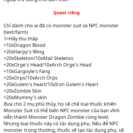
Quest riêng
Chỉ dành cho ai đã có monster suit và NPC monster
(text/farm)
1>Hãy thu thập
+10xDragon Blood
+20xHarpy's Wing
+20xSkeleton/10xMail Skeleton
+20xOrge's Head/10xArch Orge's Head
+10xGargoyle's Fang
+20xOrps/10xArch Orps
+20xGolem's heart/10xIron Golem's Heart
+20xZombie Skin
+20xMummy's skin
đưa cho 2 mụ phù thủy, họ sẽ chế loại thuốc khiến
Monster Suit có thể biến NPC monster của bạn vĩnh
viễn thành Monster Dragon Zombie cùng level.
Nhưng loại thuốc này có tác dụng phụ. Nếu để NPC
monster trọng thương, thuốc sẽ tạo tác dụng phụ, sẽ