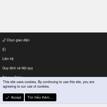
Chọn giao diện
Liên hệ
Quy định và Nội quy
Privacy Policy
This site uses cookies. By continuing to use this site, you are
agreeing to our use of cookies.
Trợ giúp
R
Accept
Tìm hiểu thêm.…
S
S