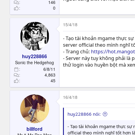
t
146
0
e
r
15/4/18
- Tạo tài khoản mgame thực sự r
server official theo mình nghĩ 
- Trang chủ:
https://hot.mango
huy228866
- Server này tuy không phải l
Sonic the Hedgehog
thử login vào huyền bột mà xe
6/8/11
4,863
45
16/4/18
huy228866 nói:
- Tạo tài khoản mgame thực sự rấ
billford
official theo mình nghĩ tốt hơn 