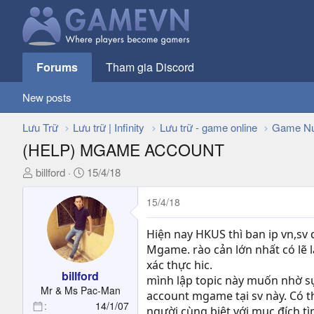
Forums
Tham gia Discord
New posts
Lưu Trữ
Lưu trữ | Infinity
Lưu trữ - game online
Game Nư
(HELP) MGAME ACCOUNT
T
N
billford
15/4/18
h
g
r
à
15/4/18
e
y
a
g
Hiện nay HKUS thì ban ip vn,sv 
d
ử
Mgame. rào cản lớn nhất có lẽ l
s
i
xác thực hic.
t
billford
mình lập topic này muốn nhờ s
a
Mr & Ms Pac-Man
account mgame tại sv này. Có t
r
14/1/07
người cùng biêt với mục đích t