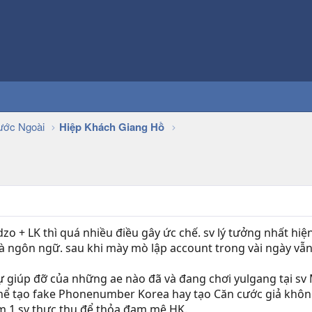
ớc Ngoài
Hiệp Khách Giang Hồ
dzo + LK thì quá nhiều điều gây ức chế. sv lý tưởng nhất hiệ
à ngôn ngữ. sau khi mày mò lập account trong vài ngày vẫn 
ự giúp đỡ của những ae nào đã và đang chơi yulgang tại s
hể tạo fake Phonenumber Korea hay tạo Căn cước giả không
ìm 1 sv thực thụ để thỏa đam mê HK.