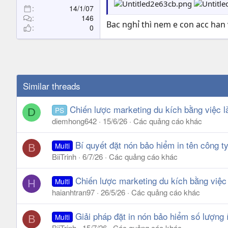
14/1/07
146
Bac nghỉ thì nem e con acc ha
0
Similar threads
Chiến lược marketing du kích bằng việc 
PS
D
diemhong642
15/6/26
Các quảng cáo khác
Bí quyết đặt nón bảo hiểm in tên công t
Multi
B
BiiTrinh
6/7/26
Các quảng cáo khác
Chiến lược marketing du kích bằng việc
Multi
H
haianhtran97
26/5/26
Các quảng cáo khác
Giải pháp đặt in nón bảo hiểm số lượng 
Multi
B
BiiTrinh
15/7/26
Các quảng cáo khác