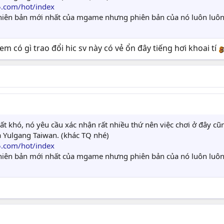
5.com/hot/index
 phiên bản mới nhất của mgame nhưng phiên bản của nó luôn luô
m có gì trao đổi hic sv này có vẻ ổn đây tiếng hơi khoai tí
t khó, nó yêu cầu xác nhận rất nhiều thứ nên việc chơi ở đây cũn
là Yulgang Taiwan. (khác TQ nhé)
5.com/hot/index
 phiên bản mới nhất của mgame nhưng phiên bản của nó luôn luô