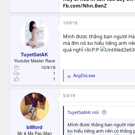
Fb.com/Nhn.BenZ
10/9/18
Mình được thằng bạn người Hàn 
mà đm nó ko hiểu tiếng anh nên 
quá nghỉ rồi:P:P
TuyetSatAK
Youtube Master Race
10/9/18
1
AngDoLess
R
1
e
a
c
5/4/19
t
i
o
TuyetSatAK nói:
n
s
Mình được thằng bạn người Hàn 
billford
:
ko hiểu tiếng anh nên có thằng p
Mr & Ms Pac-Man