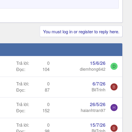
You must log in or register to reply here.
15/6/26
Trả lời
0
D
Đọc
104
diemhong642
6/7/26
Trả lời
0
B
Đọc
87
BiiTrinh
26/5/26
Trả lời
0
H
Đọc
152
haianhtran97
15/7/26
Trả lời
0
B
Đọc
98
BiiTrinh