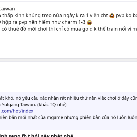
 taiwan
ồ thấp kinh khủng treo nửa ngày k ra 1 viên cht
pvp ko bá
mở hộp ra pvp nên hiếm như charm 1-3
có thuê đồ mới chơi thì chỉ có mua gold k thể train nổi vì
t khó, nó yêu cầu xác nhận rất nhiều thứ nên việc chơi ở đây cũn
là Yulgang Taiwan. (khác TQ nhé)
5.com/hot/index
 phiên bản mới nhất của mgame nhưng phiên bản của nó luôn luô
inb sang fb t hỏi này phát nhé