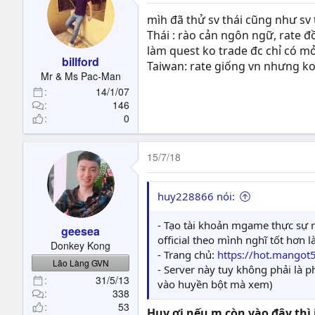
mìh đã thử sv thái cũng như sv
Thái : rào cản ngôn ngữ, rate đ
làm quest ko trade đc chỉ có 
billford
Taiwan: rate giống vn nhưng ko 
Mr & Ms Pac-Man
14/1/07
146
0
15/7/18
huy228866 nói:
- Tạo tài khoản mgame thực sự rấ
geesea
official theo mình nghĩ tốt hơn 
Donkey Kong
- Trang chủ:
https://hot.mangot
Lão Làng GVN
- Server này tuy không phải là
31/5/13
vào huyền bột mà xem)
338
53
Huy ơi nếu m còn vào đây thì 