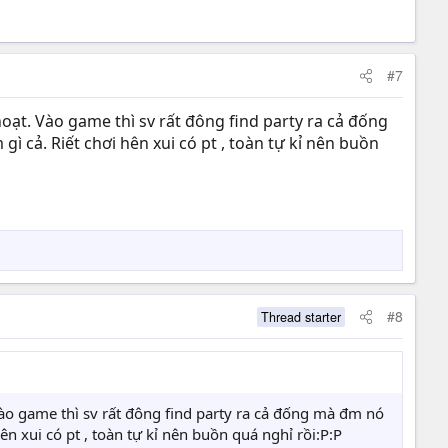
#7
ạt. Vào game thì sv rất đông find party ra cả đống
 cả. Riết chơi hên xui có pt , toàn tự kỉ nên buồn
#8
Thread starter
o game thì sv rất đông find party ra cả đống mà đm nó
n xui có pt , toàn tự kỉ nên buồn quá nghỉ rồi:P:P