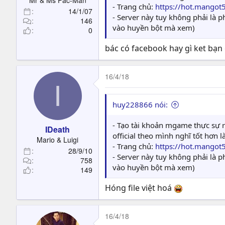
Mr & Ms Pac-Man
- Trang chủ:
https://hot.mangot
14/1/07
- Server này tuy không phải là
146
vào huyền bột mà xem)
0
bác có facebook hay gì ket bạn e
16/4/18
I
huy228866 nói:
- Tạo tài khoản mgame thực sự rấ
IDeath
official theo mình nghĩ tốt hơn 
Mario & Luigi
- Trang chủ:
https://hot.mangot
28/9/10
- Server này tuy không phải là
758
vào huyền bột mà xem)
149
Hóng file việt hoá
16/4/18