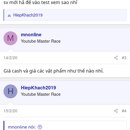
sv mới hả để vào test xem sao nhỉ
HiepKhach2019
R
e
a
c
mnonline
M
t
Youtube Master Race
i
o
n
14/2/20
#3
s
:
Giá cash và giá các vật phẩm như thế nào nhỉ.
HiepKhach2019
H
Youtube Master Race
15/2/20
#4
mnonline nói: