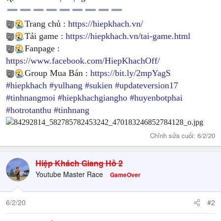
Trang chủ :
https://hiepkhach.vn/
Tải game :
https://hiepkhach.vn/tai-game.html
Fanpage :
https://www.facebook.com/HiepKhachOff/
Group Mua Bán :
https://bit.ly/2mpYagS
#hiepkhach
#yulhang
#sukien
#updateversion17
#tinhnangmoi
#hiepkhachgiangho
#huyenbotphai
#hotrotanthu
#tinhnang
Chỉnh sửa cuối:
6/2/20
Hiệp Khách Giang Hồ 2
Youtube Master Race
GameOver
6/2/20
#2