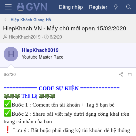
Đăng nhập
Register
Hiệp Khách Giang Hồ
HiepKhach.VN - Mấy chủ mới open 15/02/2020
T
N
HiepKhach2019
6/2/20
h
g
r
à
HiepKhach2019
H
e
y
Youtube Master Race
a
g
d
ử
6/2/20
#1
s
i
t
a
=========== CODE SỰ KIỆN =============
r
Thể Lệ
t
Bước 1 : Coment tên tài khoản + Tag 5 bạn bè
e
r
Bước 2 : Share bài viết này dưới dạng công khai trên
trang cá nhân của bạn .
Lưu ý : Bắt buộc phải đăng ký tài khoản để hệ thống