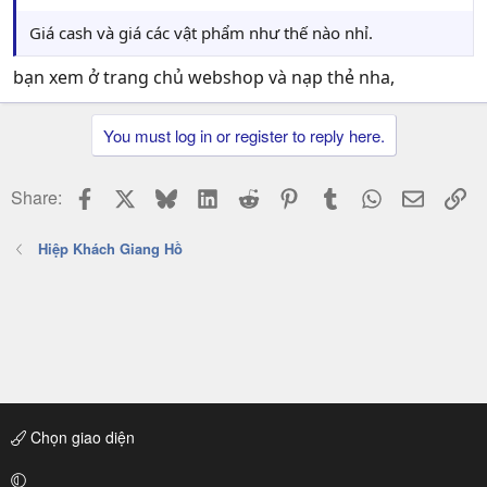
Giá cash và giá các vật phẩm như thế nào nhỉ.
bạn xem ở trang chủ webshop và nạp thẻ nha,
You must log in or register to reply here.
Facebook
X
Bluesky
LinkedIn
Reddit
Pinterest
Tumblr
WhatsApp
Email
Li
Share:
Hiệp Khách Giang Hồ
Chọn giao diện