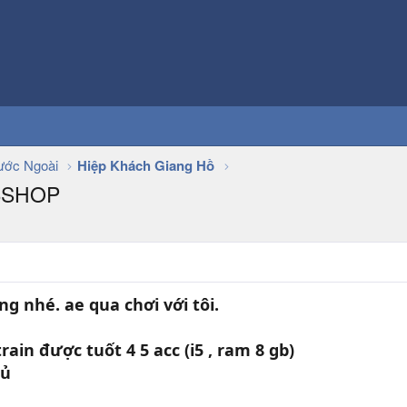
ớc Ngoài
Hiệp Khách Giang Hồ
EBSHOP
g nhé. ae qua chơi với tôi.
rain được tuốt 4 5 acc (i5 , ram 8 gb)
đủ