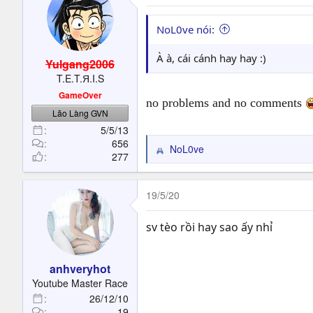
( Dùng lệnh !mua 505 )
NoL0ve nói:
+ Hiệu ứng số 1 (cánh chí tôn(7
À à, cái cánh hay hay :)
Yulgang2006
ATK+10%, skill +10%, DEF+10%,
T.E.T.Я.I.S
Khí công +1, EXP +5%, hp +100
GameOver
+ 1.0000.0000 lượng
no problems and no comments
Lão Làng GVN
700@ Cash
5/5/13
656
Ngân Phiếu
NoL0ve
R
277
( Dùng lệnh !mua 507 )
e
a
c
19/5/20
t
Ngân phiếu : Khi bán vào cửa h
i
1.0000.0000 lượng
sv tèo rồi hay sao ấy nhỉ
o
n
s
anhveryhot
:
100@ Cash
Youtube Master Race
26/12/10
Gói Ngẫu Nhiên
19