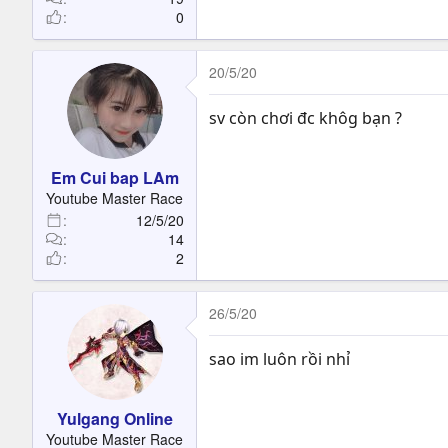
( Dùng lệnh !mua 508 )
0
Mỗi ngày dùng được 1 lần
20/5/20
Khi sử dụng ngẫu nhiên nhận
(1 trong 3):
sv còn chơi đc khôg bạn ?
+ 2 - 8 điểm tiềm năng
+ 1.000 - 3.000 võ huân
+ 1.0000.0000 - 2.0000.0000 l
Em Cui bap LAm
Youtube Master Race
300@ Cash
12/5/20
14
2
26/5/20
sao im luôn rồi nhỉ
Yulgang Online
Youtube Master Race