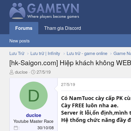
Forums
Tham gia Discord
New posts
Lưu Trữ
Lưu trữ | Infinity
Lưu trữ - game online
Game Nư
[hk-Saigon.com] Hiệp khách không W
T
N
ducloe
27/5/19
h
g
r
à
27/5/19
D
e
y
a
g
Có NamTuoc cày cấp PK cùn
d
ử
Cày FREE luôn nha ae.
s
i
Server ít lỗi,ổn định,mình t
t
ducloe
Hệ thống chức năng đầy 
a
Youtube Master Race
r
30/10/08