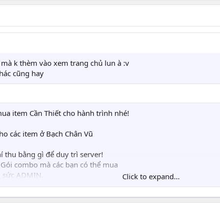
mà k thèm vào xem trang chủ lun à :v
hác cũng hay
a item Cần Thiết cho hành trình nhé!
cho các item ở Bạch Chân Vũ
 thu bằng gì để duy trì server!
 2 Gói combo mà các bạn có thể mua
g sức ADMIN.
Click to expand...
u ) hoặc Gói combo ko phù hợp , Hãy inbox để ADMIN xem xét.(