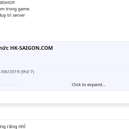
EBSHOP.
am trong game.
uy trì server
Thức HK-SAIGON.COM
1/06/2019 (thứ 7)
Click to expand...
=fanpage
n pill WEBSHOP.
được từ GOLD fam trong game.
 =@cash ủng hộ duy trì server
ằng răng nhỉ