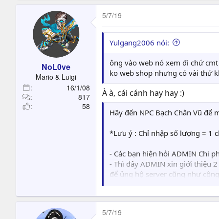
a
c
5/7/19
t
i
o
Yulgang2006 nói:
n
s
ông vào web nó xem đi chứ cmt 
NoL0ve
:
ko web shop nhưng có vài thứ k
Mario & Luigi
16/1/08
À à, cái cánh hay hay :)
817
58
Hãy đến NPC Bạch Chân Vũ để mu
*Lưu ý : Chỉ nhập số lượng = 1 
- Các bạn hiện hỏi ADMIN Chi phí
- Thì đây ADMIN xin giới thiệu
để ủng hộ server cũng như côn
*Nếu cảm thấy quá mắc ( hút má
5/7/19
Gói Chí Tôn