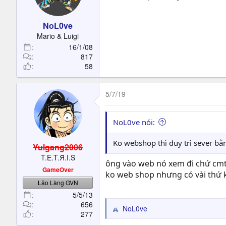
Hiệp khách Sài Gòn
NoL0ve
Hiệp khách không WEBS
Mario & Luigi
Hiệp khách không pill ex
16/1/08
817
EXP: 300
58
Drop : 20000
Chỉ số ngọc max :
+ Khí công : 2
5/7/19
+ CLVC : 35%
+ ULPT : 99
+ May mắn : 3%
NoL0ve nói:
Ko webshop thì duy trì sever bằ
Yulgang2006
Thông tin thêm :
T.E.T.Я.I.S
ông vào web nó xem đi chứ cmt
-
ngtin : để xem điểm tiềm năng
GameOver
- !thangchuc ,!thangchucchinhph
ko web shop nhưng có vài thứ 
Lão Làng GVN
- item đặc biệt được bán ở NPC
5/5/13
- Nên lưu ý giá khi mua đồ tại 
656
- Nhập số lượng 1 khi mua tại 
NoL0ve
R
277
- Trang bị 1x - 5x được hợp thà
e