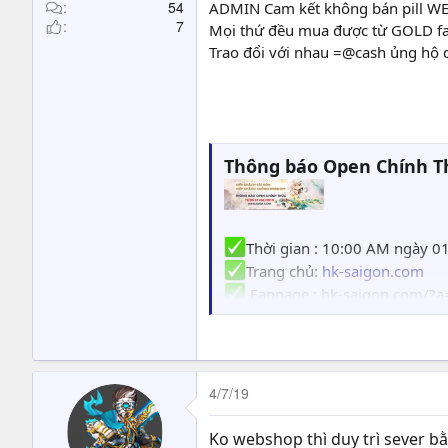
t
54
ADMIN Cam kết không bán pill W
7
e
Mọi thứ đều mua được từ GOLD f
r
Trao đổi với nhau =@cash ủng hộ d
Thông báo Open Chính 
Thời gian : 10:00 AM ngày 0
Trang chủ:
hk-saigon.com
Fanpage : hk-saigon.com/?a
Cam kết không bá
4/7/19
Mọi thứ đều mua 
Trao đổi với nhau
Ko webshop thì duy trì sever b