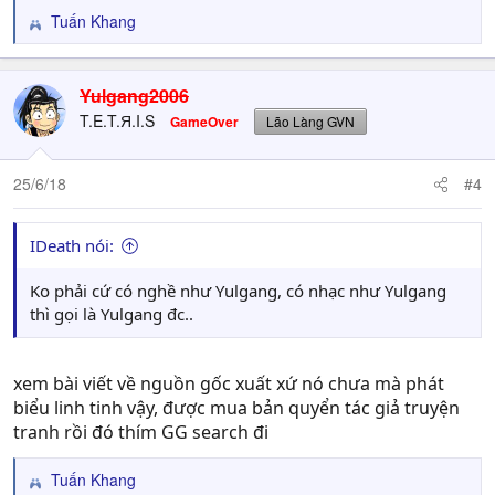
Tuấn Khang
R
e
a
c
Yulgang2006
t
T.E.T.Я.I.S
GameOver
Lão Làng GVN
i
o
n
25/6/18
#4
s
:
IDeath nói:
Ko phải cứ có nghề như Yulgang, có nhạc như Yulgang
thì gọi là Yulgang đc..
xem bài viết về nguồn gốc xuất xứ nó chưa mà phát
biểu linh tinh vậy, được mua bản quyển tác giả truyện
tranh rồi đó thím GG search đi
Tuấn Khang
R