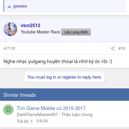
geesea
R
e
a
c
vicn2512
t
Youtube Master Race
Lão Làng GVN
i
o
n
4/7/18
#10
s
:
Nghe nhạc yulgang huyền thoại là nhớ ký ức rồi :'(
You must log in or register to reply here.
Similar threads
Tìm Game Mobile cũ 2015-2017
D
DarkFlameMaster007
Thảo luận chung
3/6/26
Trả lời
1