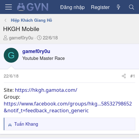
Đăng nhập
Register
Hiệp Khách Giang Hồ
HKGH Mobile
T
N
gamef0ry0u
22/6/18
h
g
r
à
gamef0ry0u
G
e
y
Youtube Master Race
a
g
d
ử
22/6/18
#1
s
i
t
a
Site:
https://hkgh.gamota.com/
r
Group:
t
https://www.facebook.com/groups/hkg...58532798652
e
&notif_t=feedback_reaction_generic
r
Tuấn Khang
R
e
a