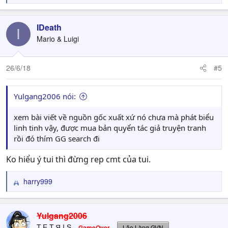
e
a
c
IDeath
I
t
Mario & Luigi
i
o
n
26/6/18
#5
s
:
Yulgang2006 nói:
xem bài viết về nguồn gốc xuất xứ nó chưa mà phát biểu
linh tinh vậy, được mua bản quyển tác giả truyện tranh
rồi đó thím GG search đi
Ko hiểu ý tui thì đừng rep cmt của tui.
harry999
R
e
a
c
Yulgang2006
t
T.E.T.Я.I.S
GameOver
Lão Làng GVN