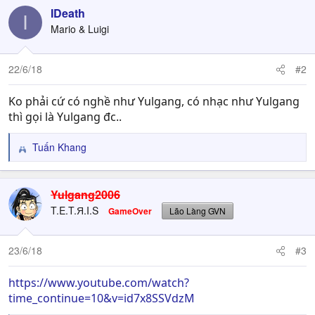
c
IDeath
I
t
Mario & Luigi
i
o
n
22/6/18
#2
s
:
Ko phải cứ có nghề như Yulgang, có nhạc như Yulgang
thì gọi là Yulgang đc..
Tuấn Khang
R
e
a
c
Yulgang2006
t
T.E.T.Я.I.S
GameOver
Lão Làng GVN
i
o
n
23/6/18
#3
s
:
https://www.youtube.com/watch?
time_continue=10&v=id7x8SSVdzM