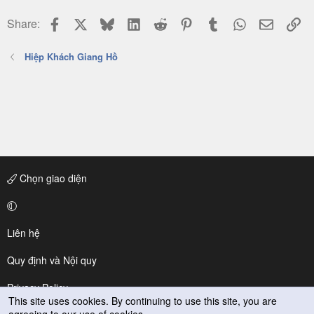
Facebook
X
Bluesky
LinkedIn
Reddit
Pinterest
Tumblr
WhatsApp
Email
Li
Share:
Hiệp Khách Giang Hồ
Chọn giao diện
Liên hệ
Quy định và Nội quy
Privacy Policy
This site uses cookies. By continuing to use this site, you are