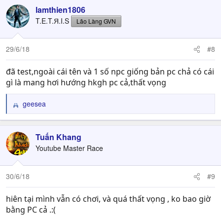
lamthien1806
T.E.T.Я.I.S
Lão Làng GVN
29/6/18
#8
đã test,ngoài cái tên và 1 số npc giống bản pc chả có cái
gì là mang hơi hướng hkgh pc cả,thất vọng
geesea
R
e
a
c
Tuấn Khang
t
Youtube Master Race
i
o
n
30/6/18
#9
s
:
hiên tại mình vẫn có chơi, và quá thất vọng , ko bao giờ
bằng PC cả .:(