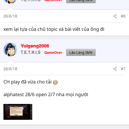
i
o
n
26/6/18
#6
s
:
xem lại tựa của chủ topic và bài viết của ông đi
Yulgang2006
T.E.T.Я.I.S
GameOver
Lão Làng GVN
26/6/18
#7
CH play đã vừa cho tải
alphatest 28/6 open 2/7 nha mọi người