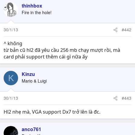
thinhbox
Fire in the hole!
30/1/13
#442
^ không
từ bản cũ hl2 đã yêu cầu 256 mb chạy mượt rồi, mà
card phải support thêm cái gì nữa ấy
Kinzu
K
Mario & Luigi
30/1/13
#443
Hl2 nhẹ mà, VGA support Dx7 trở lên là đc.
anco761