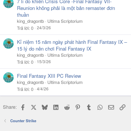
7 lí do khiến Crisis Core -Final Fantasy VII-
Reunion không phải là một bản remaster đơn
thuần
king_dragontb
Ultima Scriptorium
24/3/26
Trả lời
0
Kỉ niệm 15 năm ngày phát hành Final Fantasy IX –
15 lý do nên chơi Final Fantasy IX
king_dragontb
Ultima Scriptorium
15/3/26
Trả lời
0
Final Fantasy XIII PC Review
king_dragontb
Ultima Scriptorium
4/4/26
Trả lời
0
Facebook
X
Bluesky
LinkedIn
Reddit
Pinterest
Tumblr
WhatsApp
Email
Li
Share:
Counter Strike