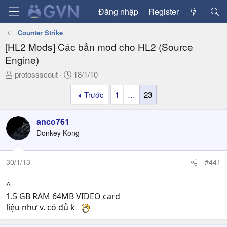
Đăng nhập
Register
Counter Strike
[HL2 Mods] Các bản mod cho HL2 (Source
Engine)
T
N
protossscout
18/1/10
h
g
Trước
1
…
23
r
à
e
y
a
g
anco761
d
ử
Donkey Kong
s
i
t
a
30/1/13
#441
r
t
^
e
1.5 GB RAM 64MB VIDEO card
r
liệu như v. có đủ k