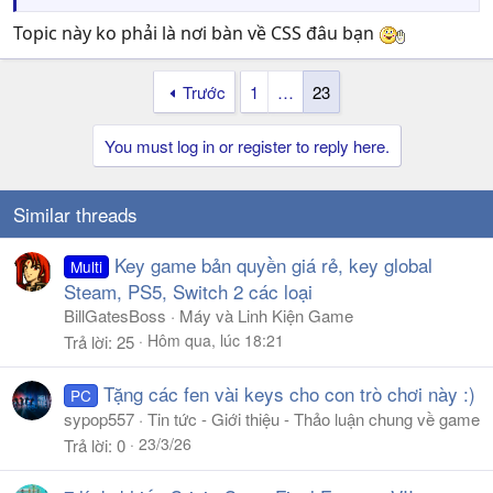
Topic này ko phải là nơi bàn về CSS đâu bạn
Trước
1
…
23
You must log in or register to reply here.
Similar threads
Key game bản quyền giá rẻ, key global
Multi
Steam, PS5, Switch 2 các loại
BillGatesBoss
Máy và Linh Kiện Game
Hôm qua, lúc 18:21
Trả lời
25
Tặng các fen vài keys cho con trò chơi này :)
PC
sypop557
Tin tức - Giới thiệu - Thảo luận chung về game
23/3/26
Trả lời
0