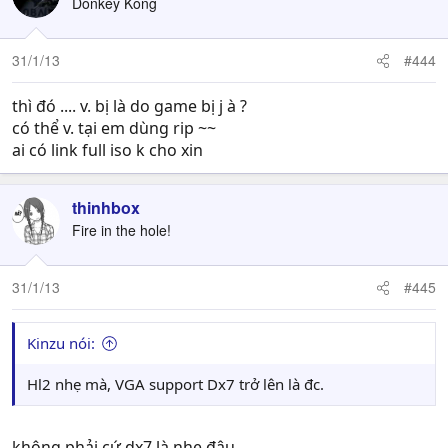
Donkey Kong
31/1/13
#444
thì đó .... v. bị là do game bị j à ?
có thể v. tại em dùng rip ~~
ai có link full iso k cho xin
thinhbox
Fire in the hole!
31/1/13
#445
Kinzu nói:
Hl2 nhẹ mà, VGA support Dx7 trở lên là đc.
không phải cứ dx7 là nhẹ đâu