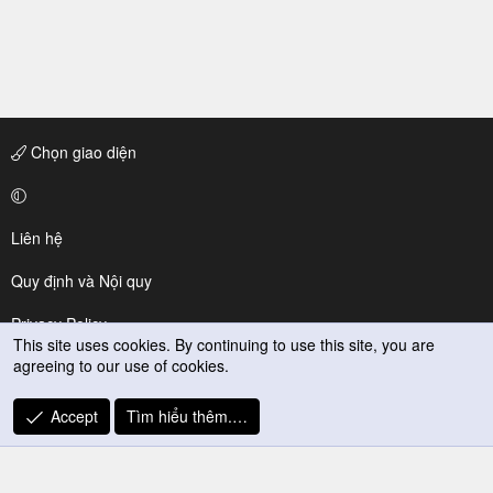
Chọn giao diện
Liên hệ
Quy định và Nội quy
Privacy Policy
This site uses cookies. By continuing to use this site, you are
agreeing to our use of cookies.
Trợ giúp
R
Accept
Tìm hiểu thêm.…
S
S