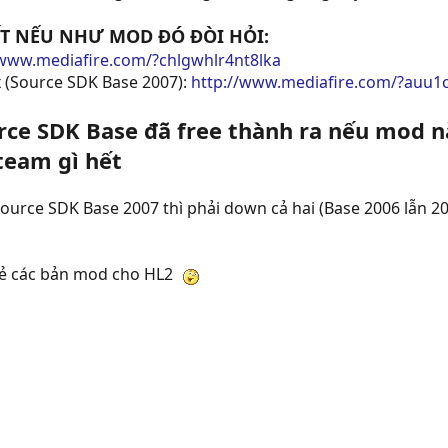
ẾT NẾU NHƯ MOD ĐÓ ĐÒI HỎI:
/www.mediafire.com/?chlgwhlr4nt8lka
 (Source SDK Base 2007):
http://www.mediafire.com/?auu1
ce SDK Base đã free thành ra nếu mod nà
team gì hết
Source SDK Base 2007 thì phải down cả hai (Base 2006 lẫn 2
sẻ các bản mod cho HL2