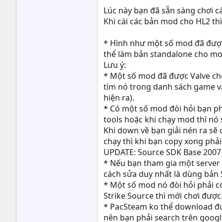
Lúc này bạn đã sẵn sàng chơi 
Khi cài các bản mod cho HL2 t
* Hình như một số mod đã được
thể làm bản standalone cho mo
Lưu ý:
* Một số mod đã được Valve ch
tìm nó trong danh sách game v
hiện ra).
* Có một số mod đòi hỏi bạn ph
tools hoặc khi chạy mod thì nó
Khi down về bạn giải nén ra sẽ
chạy thì khi bạn copy xong phải
UPDATE: Source SDK Base 2007
* Nếu bạn tham gia một server n
cách sửa duy nhất là dùng bản 
* Một số mod nó đòi hỏi phải c
Strike Source thì mới chơi được
* PacSteam ko thể download đượ
nên bạn phải search trên googl