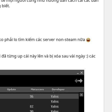
a sẻ mọi người cũng như hướng dẫn cách cài các bản
 biết.
 ko phải lo tìm kiếm các server non-steam nữa
ã từng up cái này lên và bị xóa sau vài ngày :) các