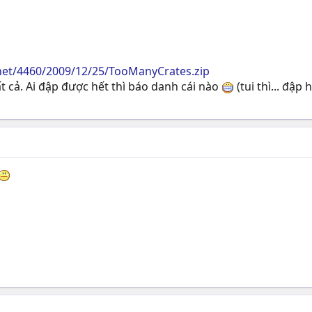
net/4460/2009/12/25/TooManyCrates.zip
t cả. Ai đập được hết thì báo danh cái nào
(tui thì... đập 