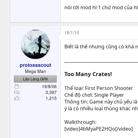
nói tới mod hl 1 chứ mod của hl
18/1/10
Biết là thế nhưng cũng có khá
__________________________________
protossscout
Mega Man
Too Many Crates!
Lão Làng GVN
19/8/06
Thể loại: First Person Shooter
3,397
Chế độ chơi: Single Player
1,215
Thông tin: Game này chủ yếu là
ý là có nhiều loại thùng khác n
Walkthrough:
[video]4bMyaPE2HQo[/video]