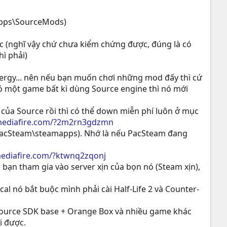
mapps\SourceMods)
 (nghĩ vậy chứ chưa kiểm chứng được, đúng là có
ì phải)
ergy... nên nếu bạn muốn chơi những mod đấy thì cứ
ó một game bất kì dùng Source engine thì nó mới
của Source rồi thì có thể down miễn phí luôn ở mục
mediafire.com/?2m2rn3gdzmn
C:\PacSteam\steamapps). Nhớ là nếu PacSteam đang
ediafire.com/?ktwnq2zqonj
o bạn tham gia vào server xịn của bọn nó (Steam xịn),
l nó bắt buộc mình phải cài Half-Life 2 và Counter-
 Source SDK base + Orange Box và nhiều game khác
i được.