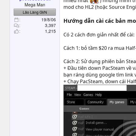
nhiều nhất
) nhưng mình th
t
Mega Man
mod cho HL2 (hoặc Source Engine
e
Lão Làng GVN
r
19/8/06
Hướng dẫn cài các bản mo
3,397
1,215
Có 2 cách đơn giản nhất để cài:
Cách 1: bỏ tầm $20 ra mua Half
Cách 2: Sử dụng phiên bản Stea
+ Đầu tiên down PacSteam về và 
bạn ráng dùng google tìm link
+ Chạy PacSteam, down cái Half-