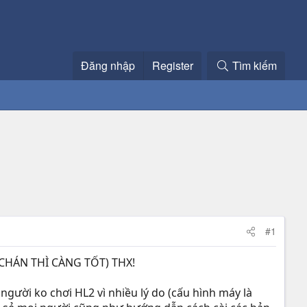
Đăng nhập
Register
Tìm kiếm
#1
CHÁN THÌ CÀNG TỐT) THX!
gười ko chơi HL2 vì nhiều lý do (cấu hình máy là