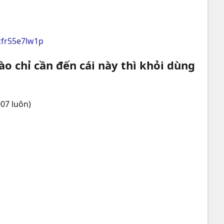
cfr55e7lw1p
o chỉ cần đến cái này thì khỏi dùng
007 luôn)