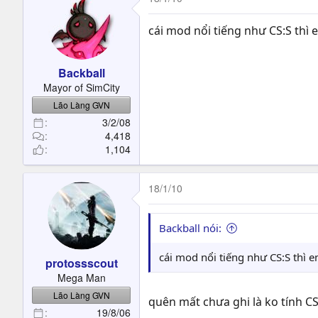
cái mod nổi tiếng như CS:S thì
Backball
Mayor of SimCity
Lão Làng GVN
3/2/08
4,418
1,104
18/1/10
Backball nói:
cái mod nổi tiếng như CS:S thì 
protossscout
Mega Man
Lão Làng GVN
quên mất chưa ghi là ko tính C
19/8/06