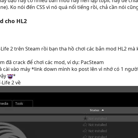
ấy dạo này có nhiều bản mod hay nên lập topic này để chi
). Ko nói đến CSS vì nó quá nổi tiếng rồi, chả cần nói cũng
d cho HL2
-Life 2 trên Steam rồi bạn tha hồ chơi các bản mod HL2 mà
m đã crack để chơi các mod, ví dụ: PacSteam
cài vào máy *link down mình ko post lên vì nhớ có 1 người đ
 vậy
*
Life 2 về