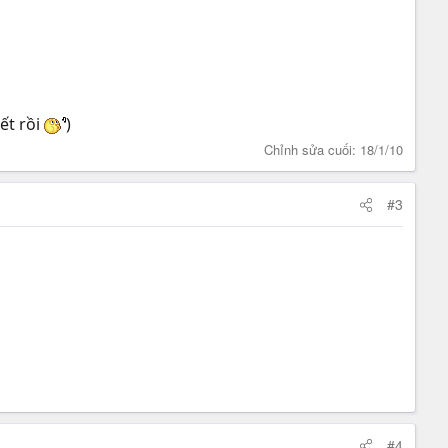
hết rồi
)
Chỉnh sửa cuối:
18/1/10
#3
#4