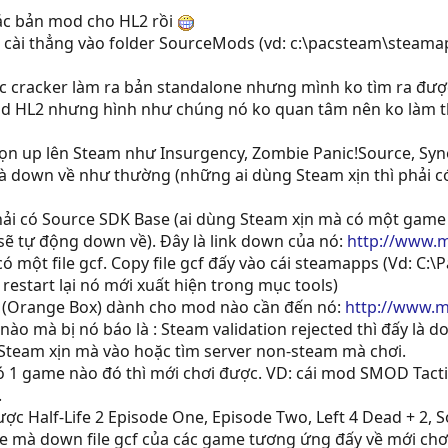
các bản mod cho HL2 rồi
hì cài thẳng vào folder SourceMods (vd: c:\pacsteam\stea
 cracker làm ra bản standalone nhưng mình ko tìm ra được
d HL2 nhưng hình như chúng nó ko quan tâm nên ko làm th
ọn up lên Steam như Insurgency, Zombie Panic!Source, Syn
à down về như thường (những ai dùng Steam xịn thì phải c
ải có Source SDK Base (ai dùng Steam xịn mà có một game 
 sẽ tự động down về). Đây là link down của nó:
http://www.
 có một file gcf. Copy file gcf đấy vào cái steamapps (Vd: 
 restart lại nó mới xuất hiện trong mục tools)
 (Orange Box) dành cho mod nào cần đến nó:
http://www.m
ào mà bị nó báo là : Steam validation rejected thì đấy là d
Steam xịn mà vào hoặc tìm server non-steam mà chơi.
ó 1 game nào đó thì mới chơi được. VD: cái mod SMOD Tactica
.
c Half-Life 2 Episode One, Episode Two, Left 4 Dead + 2,
e mà down file gcf của các game tương ứng đấy về mới chơ