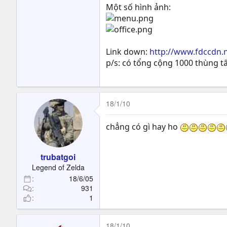
Một số hình ảnh:
Link down:
http://www.fdccdn.
p/s: có tổng cộng 1000 thùng tấ
18/1/10
chẳng có gì hay ho
trubatgoi
Legend of Zelda
18/6/05
931
1
18/1/10