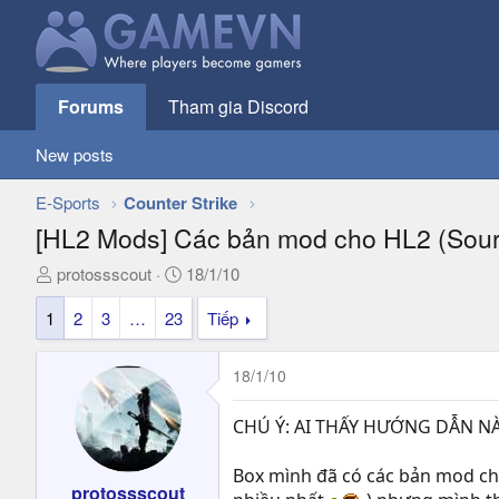
Forums
Tham gia Discord
New posts
E-Sports
Counter Strike
[HL2 Mods] Các bản mod cho HL2 (Sour
T
N
protossscout
18/1/10
h
g
1
2
3
…
23
Tiếp
r
à
e
y
a
g
18/1/10
d
ử
s
i
CHÚ Ý: AI THẤY HƯỚNG DẪN NÀ
t
a
Box mình đã có các bản mod cho 
r
protossscout