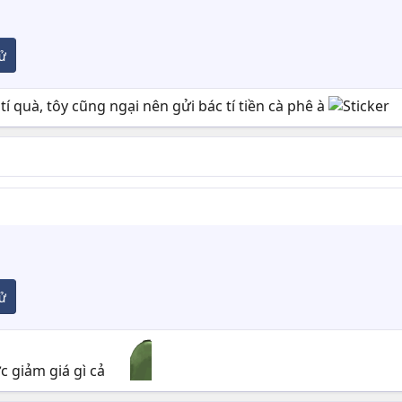
xử
tí quà, tôy cũng ngại nên gửi bác tí tiền cà phê à
xử
c giảm giá gì cả