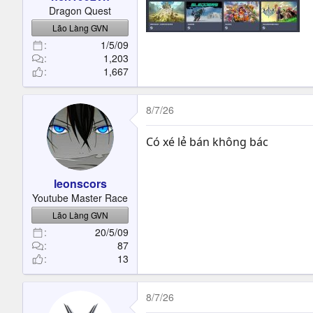
t
Dragon Quest
e
Lão Làng GVN
r
1/5/09
1,203
1,667
8/7/26
Có xé lẻ bán không bác
leonscors
Youtube Master Race
Lão Làng GVN
20/5/09
87
13
8/7/26