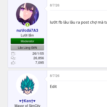
8/7/26
lướt fb lâu lâu ra post chợ mà
nướcđá7A3
Lười lắm
Moderator
Lão Làng GVN
26/1/05
26,856
7,095
8/7/26
Edit
♥†Ken†♥
Mayor of SimCity