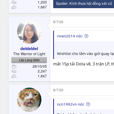
1,203
Spoiler:
Kính thưa hội đồng xét xử
1,667
8/7/26
riven2014 nói:
deldeldel
Wishlist cho lắm vào giờ quay l
The Warrior of Light
Lão Làng GVN
mất 15p tải Dota về, 3 trận LP, t
28/10/05
2,247
1,847
8/7/26
ncn1992vn nói: