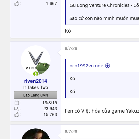
1,667
Gu Long Venture Chronicles - Cổ
Sao cứ con nào mình muốn mua t
Kó
8/7/26
ncn1992vn nói:
Ko
riven2014
It Takes Two
Kó
Lão Làng GVN
16/8/15
23,943
Fen có Việt hóa của game Yakuz
15,763
8/7/26