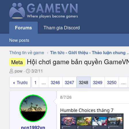
Forums
Tham gia Discord
New posts
Thông tin về game
Tin tức - Giới thiệu - 
Hội chơi game bản quyền GameV
Meta
T
N
pow
3/2/11
h
g
Trước
1
…
3246
3247
3248
3249
3250
…
r
à
e
y
a
g
8/7/26
d
ử
s
i
Humble Choices tháng 7
t
a
r
ncn1992vn