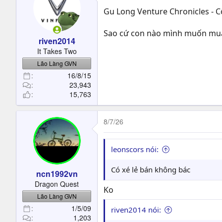
Gu Long Venture Chronicles - C
Sao cứ con nào mình muốn mua 
riven2014
It Takes Two
Lão Làng GVN
16/8/15
23,943
15,763
8/7/26
leonscors nói:
Có xé lẻ bán không bác
ncn1992vn
Dragon Quest
Ko
Lão Làng GVN
1/5/09
riven2014 nói:
1,203