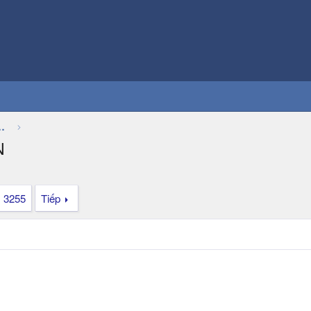
Thảo luận chung về game
N
3255
Tiếp