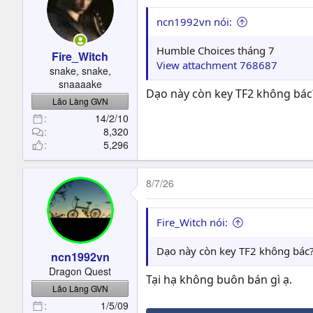
ncn1992vn nói:
Humble Choices tháng 7
Fire_Witch
View attachment 768687
snake, snake,
snaaaake
Dạo này còn key TF2 không bác
Lão Làng GVN
14/2/10
8,320
5,296
8/7/26
Fire_Witch nói:
Dạo này còn key TF2 không bác
ncn1992vn
Dragon Quest
Tại hạ không buôn bán gì ạ.
Lão Làng GVN
1/5/09