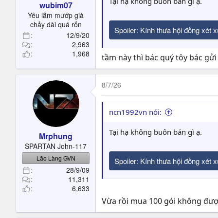
Tại hạ không buôn bán gì ạ.
wubim07
Yêu lắm mướp già
chảy dài quá rốn
Spoiler:
Kính thưa hội đồng xét 
12/9/20
2,963
1,968
tầm này thì bác quý tôy bác gửi 
8/7/26
ncn1992vn nói:
Tại hạ không buôn bán gì ạ.
Mrphung
SPARTAN John-117
Lão Làng GVN
Spoiler:
Kính thưa hội đồng xét 
28/9/09
11,311
6,633
Vừa rồi mua 100 gói không đượ