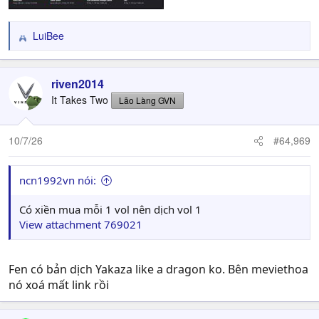
LuiBee
R
e
a
c
riven2014
t
It Takes Two
Lão Làng GVN
i
o
n
10/7/26
#64,969
s
:
ncn1992vn nói:
Có xiền mua mỗi 1 vol nên dịch vol 1
View attachment 769021
Fen có bản dịch Yakaza like a dragon ko. Bên meviethoa
nó xoá mất link rồi