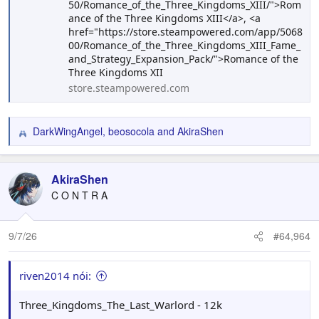
50/Romance_of_the_Three_Kingdoms_XIII/">Rom
ance of the Three Kingdoms XIII</a>, <a
href="https://store.steampowered.com/app/5068
00/Romance_of_the_Three_Kingdoms_XIII_Fame_
and_Strategy_Expansion_Pack/">Romance of the
Three Kingdoms XII
store.steampowered.com
DarkWingAngel
,
beosocola
and
AkiraShen
R
e
a
c
AkiraShen
t
C O N T R A
i
o
n
9/7/26
#64,964
s
:
riven2014 nói:
Three_Kingdoms_The_Last_Warlord - 12k