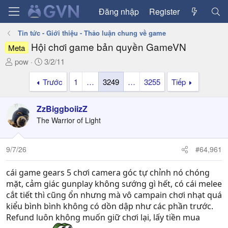
Đăng nhập
Register
Tin tức - Giới thiệu - Thảo luận chung về game
Hội chơi game bản quyền GameVN
Meta
T
N
pow
3/2/11
h
g
Trước
1
…
3249
…
3255
Tiếp
r
à
e
y
a
g
ZzBiggboiizZ
d
ử
The Warrior of Light
s
i
t
a
9/7/26
#64,961
r
t
cái game gears 5 chơi camera góc tự chỉnh nó chóng
e
mặt, cảm giác gunplay không sướng gì hết, có cái melee
r
cắt tiết thì cũng ổn nhưng mà vô campain chơi nhạt quá
kiểu bình bình không có dồn dập như các phần trước.
Refund luôn không muốn giữ chơi lại, lấy tiền mua