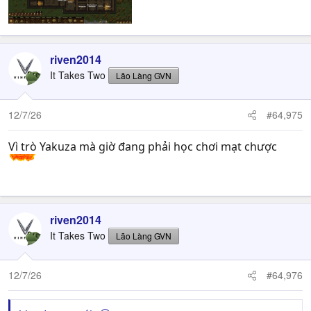
riven2014
It Takes Two
Lão Làng GVN
12/7/26
#64,975
Vì trò Yakuza mà giờ đang phải học chơi mạt chược
riven2014
It Takes Two
Lão Làng GVN
12/7/26
#64,976