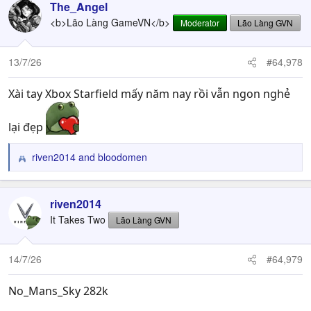
The_Angel
<b>Lão Làng GameVN</b>
Moderator
Lão Làng GVN
13/7/26
#64,978
Xài tay Xbox Starfield mấy năm nay rồi vẫn ngon nghẻ
lại đẹp
riven2014
and
bloodomen
R
e
a
c
riven2014
t
It Takes Two
Lão Làng GVN
i
o
n
14/7/26
#64,979
s
:
No_Mans_Sky 282k