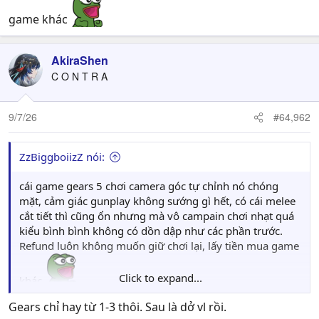
game khác
AkiraShen
C O N T R A
9/7/26
#64,962
ZzBiggboiizZ nói:
cái game gears 5 chơi camera góc tự chỉnh nó chóng
mặt, cảm giác gunplay không sướng gì hết, có cái melee
cắt tiết thì cũng ổn nhưng mà vô campain chơi nhạt quá
kiểu bình bình không có dồn dập như các phần trước.
Refund luôn không muốn giữ chơi lại, lấy tiền mua game
Click to expand...
khác
Gears chỉ hay từ 1-3 thôi. Sau là dở vl rồi.