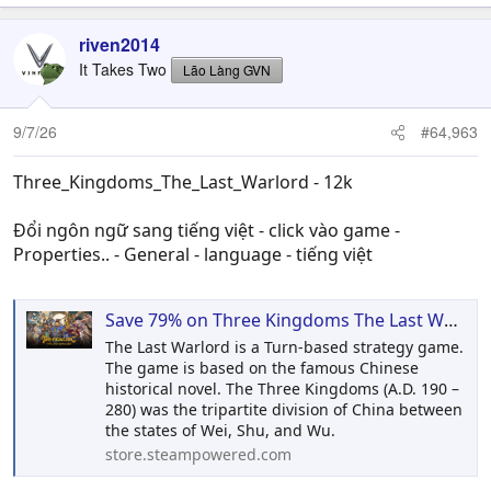
riven2014
It Takes Two
Lão Làng GVN
9/7/26
#64,963
Three_Kingdoms_The_Last_Warlord - 12k
Đổi ngôn ngữ sang tiếng việt - click vào game -
Properties.. - General - language - tiếng việt
Save 79% on Three Kingdoms The Last Warlord on Steam
The Last Warlord is a Turn-based strategy game.
The game is based on the famous Chinese
historical novel. The Three Kingdoms (A.D. 190 –
280) was the tripartite division of China between
the states of Wei, Shu, and Wu.
store.steampowered.com