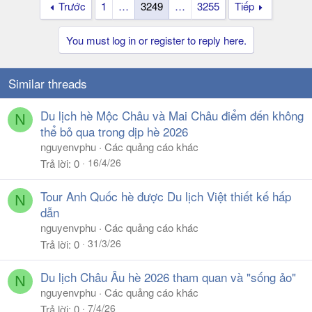
Trước
1
…
3249
…
3255
Tiếp
You must log in or register to reply here.
Similar threads
Du lịch hè Mộc Châu và Mai Châu điểm đến không
N
thể bỏ qua trong dịp hè 2026
nguyenvphu
Các quảng cáo khác
16/4/26
Trả lời
0
Tour Anh Quốc hè được Du lịch Việt thiết kế hấp
N
dẫn
nguyenvphu
Các quảng cáo khác
31/3/26
Trả lời
0
Du lịch Châu Âu hè 2026 tham quan và "sống ảo"
N
nguyenvphu
Các quảng cáo khác
7/4/26
Trả lời
0