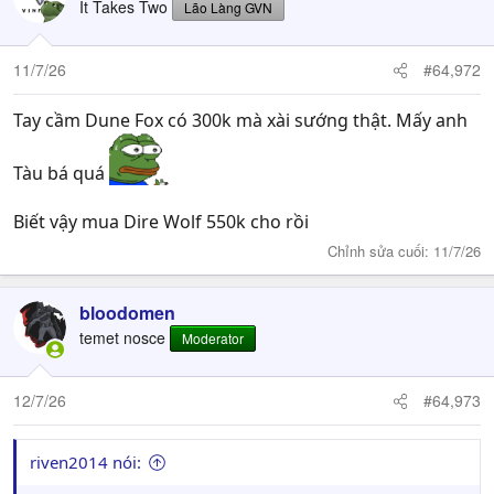
It Takes Two
Lão Làng GVN
11/7/26
#64,972
Tay cầm Dune Fox có 300k mà xài sướng thật. Mấy anh
Tàu bá quá
Biết vậy mua Dire Wolf 550k cho rồi
Chỉnh sửa cuối:
11/7/26
bloodomen
temet nosce
Moderator
12/7/26
#64,973
riven2014 nói: