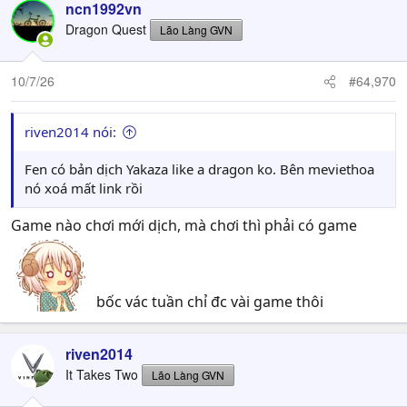
ncn1992vn
Dragon Quest
Lão Làng GVN
10/7/26
#64,970
riven2014 nói:
Fen có bản dịch Yakaza like a dragon ko. Bên meviethoa
nó xoá mất link rồi
Game nào chơi mới dịch, mà chơi thì phải có game
bốc vác tuần chỉ đc vài game thôi
riven2014
It Takes Two
Lão Làng GVN