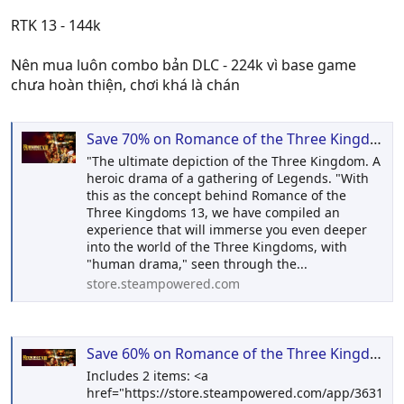
RTK 13 - 144k
Nên mua luôn combo bản DLC - 224k vì base game
chưa hoàn thiện, chơi khá là chán
Save 70% on Romance of the Three Kingdoms XIII on Steam
"The ultimate depiction of the Three Kingdom. A
heroic drama of a gathering of Legends. "With
this as the concept behind Romance of the
Three Kingdoms 13, we have compiled an
experience that will immerse you even deeper
into the world of the Three Kingdoms, with
"human drama," seen through the...
store.steampowered.com
Save 60% on Romance of the Three Kingdoms XIII Fame and Strategy Expansion Pack Bundle on Steam
Includes 2 items: <a
href="https://store.steampowered.com/app/3631