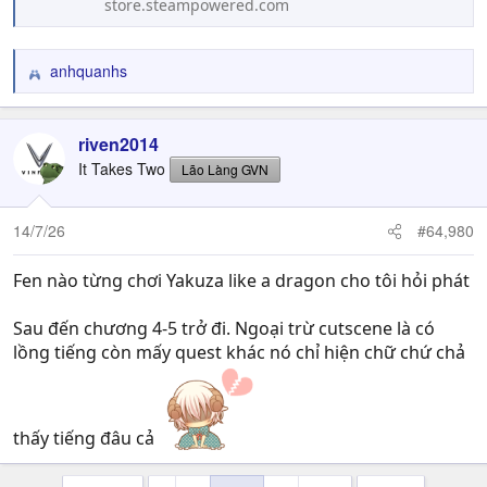
store.steampowered.com
anhquanhs
R
e
a
c
riven2014
t
It Takes Two
Lão Làng GVN
i
o
n
14/7/26
#64,980
s
:
Fen nào từng chơi Yakuza like a dragon cho tôi hỏi phát
Sau đến chương 4-5 trở đi. Ngoại trừ cutscene là có
lồng tiếng còn mấy quest khác nó chỉ hiện chữ chứ chả
thấy tiếng đâu cả