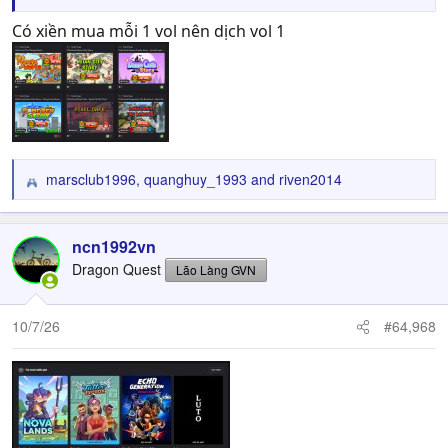
Có xiền mua mỗi 1 vol nên dịch vol 1
marsclub1996
,
quanghuy_1993
and
riven2014
R
e
a
c
ncn1992vn
t
Dragon Quest
Lão Làng GVN
i
o
n
10/7/26
#64,968
s
: