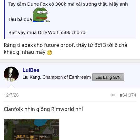
Tay cầm Dune Fox có 300k mà xài sướng thật. Mấy anh
Tàu bá quá
Biết vậy mua Dire Wolf 550k cho rồi
Ráng tí apex cho future proof, thấy từ đời 3 tới 6 chả
khác gì nhau mấy
LuiBee
Liu Kang, Champion of Earthrealm
Lão Làng GVN
12/7/26
#64,974
Clanfolk nhìn giống Rimworld nhỉ