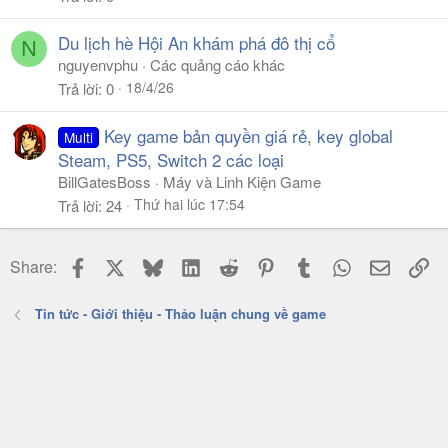
Du lịch hè Hội An khám phá đô thị cổ
N
nguyenvphu
Các quảng cáo khác
18/4/26
Trả lời
0
Key game bản quyền giá rẻ, key global
Multi
Steam, PS5, Switch 2 các loại
BillGatesBoss
Máy và Linh Kiện Game
Thứ hai lúc 17:54
Trả lời
24
Facebook
X
Bluesky
LinkedIn
Reddit
Pinterest
Tumblr
WhatsApp
Email
Li
Share:
Tin tức - Giới thiệu - Thảo luận chung về game