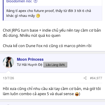
bloodomen nói:
Ráng tí apex cho future proof, thấy từ đời 3 tới 6 chả
khác gì nhau mấy
Chơi JRPG turn base + indie chủ yếu nên tay cầm cơ bản
đủ dùng. Nhiều nút quá ko quen
Chưa kể con Dune Fox nó cũng có marco phím rồi
Moon Princess
Tứ Hải Huynh Đệ
Lão Làng GVN
13/7/26
#64,977
Hồi xưa cũng chỉ nhu cầu xài tay cầm cơ bản, mà giờ tôi
làm luôn combo cả apex 5 và dual sense
)