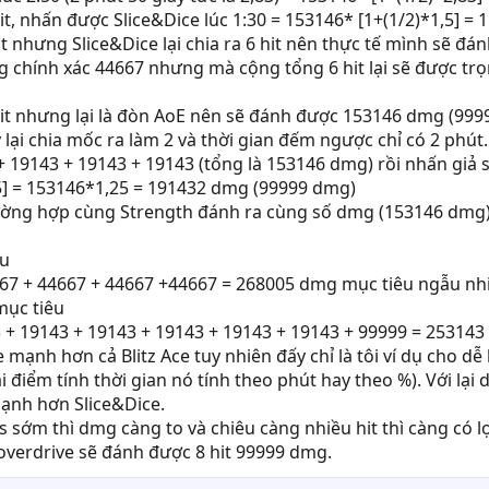
t, nhấn được Slice&Dice lúc 1:30 = 153146* [1+(1/2)*1,5] =
 nhưng Slice&Dice lại chia ra 6 hit nên thực tế mình sẽ đá
g chính xác 44667 nhưng mà cộng tổng 6 hit lại sẽ được t
hit nhưng lại là đòn AoE nên sẽ đánh được 153146 dmg (9999
ày lại chia mốc ra làm 2 và thời gian đếm ngược chỉ có 2 phú
 19143 + 19143 + 19143 (tổng là 153146 dmg) rồi nhấn giả sử
5] = 153146*1,25 = 191432 dmg (99999 dmg)
rường hợp cùng Strength đánh ra cùng số dmg (153146 dmg)
êu
667 + 44667 + 44667 +44667 = 268005 dmg mục tiêu ngẫu nh
mục tiêu
43 + 19143 + 19143 + 19143 + 19143 + 19143 + 99999 = 25314
e mạnh hơn cả Blitz Ace tuy nhiên đấy chỉ là tôi ví dụ cho d
ái điểm tính thời gian nó tính theo phút hay theo %). Với lại
ạnh hơn Slice&Dice.
s sớm thì dmg càng to và chiêu càng nhiều hit thì càng có lợ
overdrive sẽ đánh được 8 hit 99999 dmg.