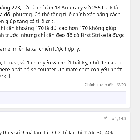
ng 273, tức là chỉ cần 18 Accuracy với 255 Luck là
 đối phương. Có thể tăng tỉ lệ chính xác bằng cách
 giúp tăng cả tỉ lệ crit.
 chỉ cần khoảng 170 là đủ, cao hơn 170 không giúp
 trước, nhưng chỉ cần đeo đồ có First Strike là được
e, miễn là xài chiến lược hợp lý.
Tidus), và 1 char yếu vãi nhớt bất kỳ, nhớ đeo auto-
here phát nó sẽ counter Ultimate chết con yếu nhớt
kill.
Chỉnh sửa cuối:
1/3/20
#1,143
thì 5 số 9 mà lắm lúc OD thì lại chỉ được 30, 40k