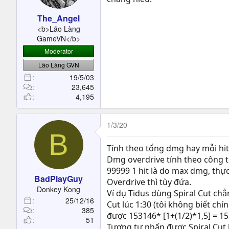
n
s
The_Angel
:
<b>Lão Làng
GameVN</b>
Moderator
Lão Làng GVN
19/5/03
23,645
4,195
1/3/20
B
Tính theo tổng dmg hay mỗi hit
Dmg overdrive tính theo công th
99999 1 hit là do max dmg, thự
BadPlayGuy
Overdrive thì tùy đứa.
Donkey Kong
Ví dụ Tidus dùng Spiral Cut chẳ
25/12/16
Cut lúc 1:30 (tôi không biết chính
385
được 153146* [1+(1/2)*1,5] = 1
51
Tương tự nhấn được Spiral Cut l