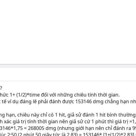
?
ức 1+ (1/2)*time đối với những chiêu tính thời gian.
c tế ví dụ đáng lẽ phải đánh được 153146 dmg chẳng hạn nh
ng hạn, chiêu này chỉ có 1 hit, giả sử đánh 1 hit bình thư
 xác giá trị tính thời gian nên giả sử cứ 1 phút thì giá trị =1
53146*1,75 = 268005 dmg (nhưng giới hạn nên chỉ đánh ra 9
úc 2:50 (2 phút 50 giây tức là 2,83) = 153146* [1+(1/2)*2,8