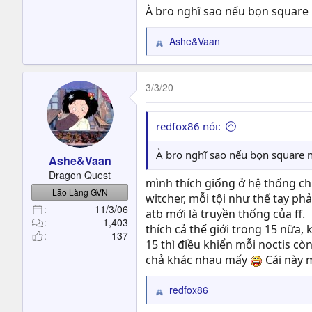
À bro nghĩ sao nếu bọn square 
Ashe&Vaan
R
e
a
c
3/3/20
t
i
o
redfox86 nói:
n
s
À bro nghĩ sao nếu bọn square 
Ashe&Vaan
:
Dragon Quest
mình thích giống ở hệ thống chi
Lão Làng GVN
witcher, mỗi tội như thế tay ph
11/3/06
atb mới là truyền thống của ff.
1,403
thích cả thế giới trong 15 nữa,
137
15 thì điều khiển mỗi noctis cò
chả khác nhau mấy
Cái này m
redfox86
R
e