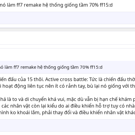
nó làm ff7 remake hệ thống giống tầm 70% ff15:d
nó làm ff7 remake hệ thống giống tầm 70% ff15:d
ến đấu của 15 thôi. Active cross battle: Tức là chiến đấu 
ải hoạt động liên tục nên ít có rảnh tay, bù lại nó giống vớ
 khá là to và di chuyển khá vui, mặc dù vẫn bị hạn chế khám
n các nhân vật còn lại kiểu do ai điều khiển hỗ trợ tuy có n
ình ko khoái lắm, phải thay đổi và điều khiển nhân vật khác