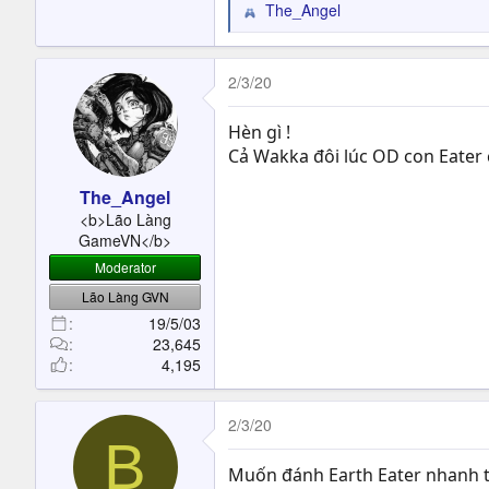
The_Angel
R
e
a
c
2/3/20
t
i
Hèn gì !
o
Cả Wakka đôi lúc OD con Eater c
n
s
The_Angel
:
<b>Lão Làng
GameVN</b>
Moderator
Lão Làng GVN
19/5/03
23,645
4,195
2/3/20
B
Muốn đánh Earth Eater nhanh th