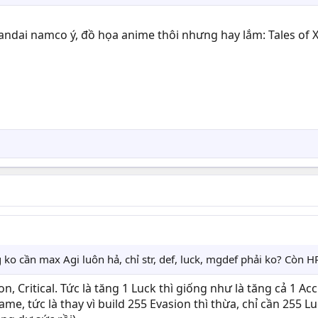
bandai namco ý, đồ họa anime thôi nhưng hay lắm: Tales of Xi
ko cần max Agi luôn hả, chỉ str, def, luck, mgdef phải ko? Còn HP
n, Critical. Tức là tăng 1 Luck thì giống như là tăng cả 1 Ac
me, tức là thay vì build 255 Evasion thì thừa, chỉ cần 255 L