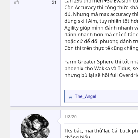
cần 290 thôi nên +30 Evasion cũ
51
Còn Accuracy thì công thức khá 
đủ. Nhưng mà max accuracy thì 
dùng skill Aim, tuy nhiên tốt hơ
Agility giúp mình đánh nhanh và
đánh nhanh hơn mà chỉ có tác dụ
hoặc cứ để đối phương đánh tr
Còn thì trên thực tế cũng chẳn
Farm Greater Sphere thì tốt nhấ
phoenix cho Wakka và Tidus, se
nhưng bù lại sẽ hồi full Overdr
The_Angel
R
e
a
c
1/3/20
t
i
Tks bác, mai thử lại. Cái Luck p
o
chẳng hiểu.