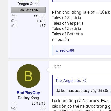
t
Dragon Quest
e
Lão Làng GVN
r
Rảnh chơi dòng Tale of ... Của 
11/3/06
Tales of Zestiria
1,403
Tales of Vesperia
137
Tales of Zestiria
Tales of Berseria
nhiều lắm
redfox86
R
e
a
c
1/3/20
B
t
i
o
The_Angel nói:
n
s
Uả ko max accuracy vậy thì cũng 
BadPlayGuy
:
Donkey Kong
Luck nó tăng cả Accuracy, Evasio
25/12/16
các đòn có thể né được trong ga
385