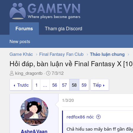
Forums
Tham gia Discord
New posts
Game Khác
Final Fantasy Fan Club
Thảo luận chung
Hỏi đáp, bàn luận về Final Fantasy X [10
T
N
king_dragontb
7/3/12
h
g
Trước
1
…
56
57
58
59
Tiếp
r
à
e
y
a
g
1/3/20
d
ử
s
i
t
redfox86 nói:
a
r
Chả hiểu sao mấy bản ff gần đây 
Ashe&Vaan