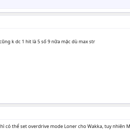
ũng k dc 1 hit là 5 số 9 nữa mặc dù max str
ì có thể set overdrive mode Loner cho Wakka, tuy nhiên M