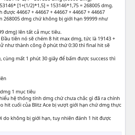
 153146* [1+(1/2)*1,5] = 153146*1,75 = 268005 dmg.
nh được 44667 + 44667 + 44667 + 44667 + 44667
rọn 268005 dmg chứ không bị giới hạn 99999 như
9 dmg) lên tất cả mục tiêu.
t. Đầu tiên nó sẽ chém 8 hit max dmg, tức là 19143 +
 như thành công ở phút thứ 0:30 thì final hit sẽ
, cùng mất 1 phút 30 giây để bấm được success thì
iên
3 dmg 1 mục tiêu
ễ hiểu hệ thống tính dmg chứ chưa chắc gì đã ra chính
 do hit cuối của Blitz Ace bị vượt giới hạn chứ dmg thực
i do không bị giới hạn, tuy nhiên đánh 1 hit được