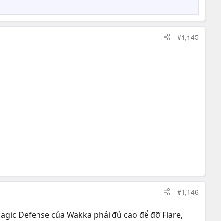
#1,145
#1,146
agic Defense của Wakka phải đủ cao để đỡ Flare,