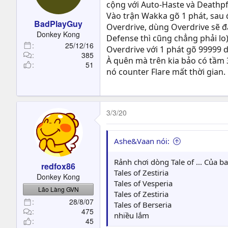
cộng với Auto-Haste và Deathpf
Vào trận Wakka gõ 1 phát, sau đ
BadPlayGuy
Overdrive, dùng Overdrive sẽ đ
Donkey Kong
Defense thì cũng chẳng phải lo
25/12/16
Overdrive với 1 phát gõ 99999 
385
À quên mà trên kia bảo có tầm 
51
nó counter Flare mất thời gian.
3/3/20
Ashe&Vaan nói:
Rảnh chơi dòng Tale of ... Của b
redfox86
Tales of Zestiria
Donkey Kong
Tales of Vesperia
Lão Làng GVN
Tales of Zestiria
28/8/07
Tales of Berseria
475
nhiều lắm
45