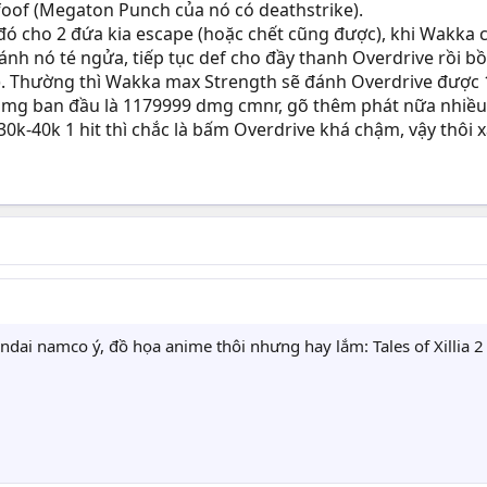
oof (Megaton Punch của nó có deathstrike).
ó cho 2 đứa kia escape (hoặc chết cũng được), khi Wakka cò
ánh nó té ngửa, tiếp tục def cho đầy thanh Overdrive rồi bồ
). Thường thì Wakka max Strength sẽ đánh Overdrive được 12
dmg ban đầu là 1179999 dmg cmnr, gõ thêm phát nữa nhiều k
30k-40k 1 hit thì chắc là bấm Overdrive khá chậm, vậy thôi
andai namco ý, đồ họa anime thôi nhưng hay lắm: Tales of Xillia 2