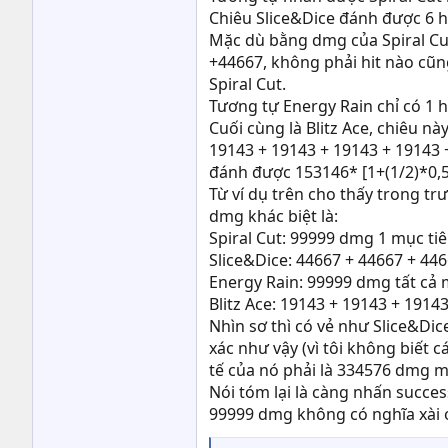
Chiêu Slice&Dice đánh được 6 hi
Mặc dù bằng dmg của Spiral Cut
+44667, không phải hit nào cũn
Spiral Cut.
Tương tự Energy Rain chỉ có 1 
Cuối cùng là Blitz Ace, chiêu n
19143 + 19143 + 19143 + 19143 +
đánh được 153146* [1+(1/2)*0,
Từ ví dụ trên cho thấy trong t
dmg khác biệt là:
Spiral Cut: 99999 dmg 1 mục ti
Slice&Dice: 44667 + 44667 + 44
Energy Rain: 99999 dmg tất cả 
Blitz Ace: 19143 + 19143 + 191
Nhìn sơ thì có vẻ như Slice&Dic
xác như vậy (vì tôi không biết c
tế của nó phải là 334576 dmg m
Nói tóm lại là càng nhấn succes
99999 dmg không có nghĩa xài 