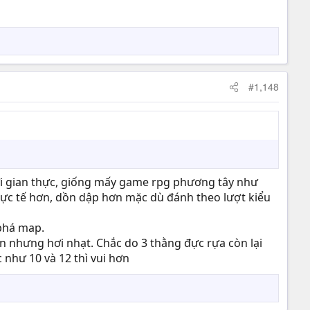
#1,148
thời gian thực, giống mấy game rpg phương tây như
i thực tế hơn, dồn dập hơn mặc dù đánh theo lượt kiểu
 phá map.
hàn nhưng hơi nhạt. Chắc do 3 thằng đực rựa còn lại
 như 10 và 12 thì vui hơn