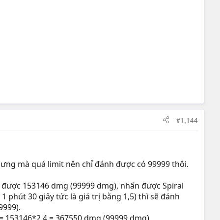
#1,144
ưng mà quá limit nên chỉ đánh được có 99999 thôi.
ờng được 153146 dmg (99999 dmg), nhấn được Spiral
, 1 phút 30 giây tức là giá trị bằng 1,5) thì sẽ đánh
9999).
3] = 153146*2,4 = 367550 dmg (99999 dmg)