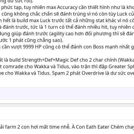
ng dư sức rồi).
phức tạp, tuy nhiên max Accuracy cần thiết hình như là khoả
cũng không chắc chắn sẽ đánh trúng vì nó còn tùy Luck của
n hết là build max Luck trước tất cả những stat khác vì nó còn
 đánh trước, tức là 1 turn có thể đánh nhiều hit, tuy nhiên
ng giúp đánh trước (agility cao hơn đối phương thì sẽ đánh
ước 1 phát cũng chẳng sao).
g cần vượt 9999 HP cũng có thể đánh con Boss mạnh nhất gam
t là build Strength+Def+Magic Def cho 2 char chính (Wakka, 
t comrade cho Wakka và Tidus, vào trận thì đập Greater Sp
ive cho Wakka và Tidus. Spam 2 phát Overdrive là dư sức over
hải farm 2 con hơi mất time nhễ. À Con Eath Eater Chém chay 